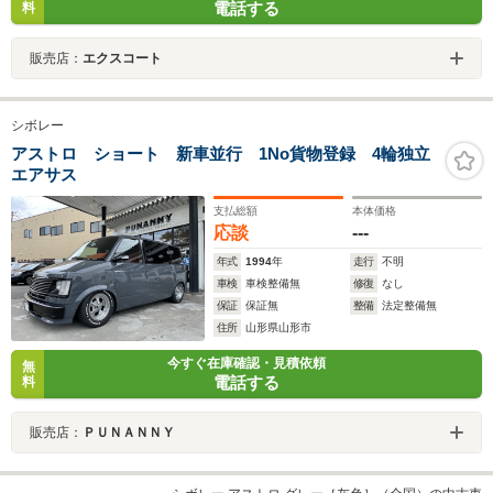
電話する
料
販売店：
エクスコート
シボレー
アストロ ショート 新車並行 1No貨物登録 4輪独立
エアサス
支払総額
本体価格
応談
---
年式
1994
年
走行
不明
車検
車検整備無
修復
なし
保証
保証無
整備
法定整備無
住所
山形県山形市
今すぐ在庫確認・見積依頼
無
電話する
料
販売店：
ＰＵＮＡＮＮＹ