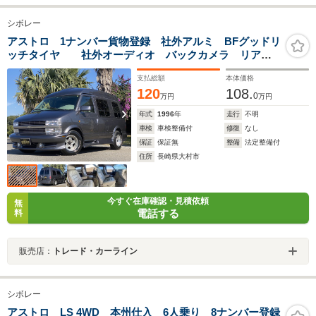
シボレー
アストロ 1ナンバー貨物登録 社外アルミ BFグッドリ
ッチタイヤ 社外オーディオ バックカメラ リアモ
ニター ETC
支払総額
本体価格
120
108.
0
万円
万円
年式
1996
年
走行
不明
車検
車検整備付
修復
なし
保証
保証無
整備
法定整備付
住所
長崎県大村市
今すぐ在庫確認・見積依頼
無
電話する
料
販売店：
トレード・カーライン
シボレー
アストロ LS 4WD 本州仕入 6人乗り 8ナンバー登録