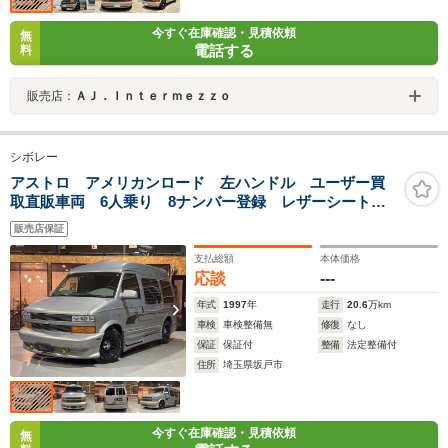
今すぐ在庫確認・見積依頼
無
電話する
料
販売店：
ＡＪ．Ｉｎｔｅｒｍｅｚｚｏ
シボレー
アストロ アメリカンロード 左ハンドル ユーザー買
取直販車両 6人乗り 8ナンバー登録 レザーシート
10インチフローティングナビ フルセグTV バックカメ
販売店保証
ラ ETC パワーシート
支払総額
本体価格
応談
---
年式
1997
年
走行
20.6
万km
車検
車検整備無
修復
なし
保証
保証付
整備
法定整備付
住所
埼玉県坂戸市
今すぐ在庫確認・見積依頼
無