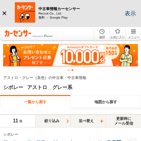
中古車情報カーセンサー
表示
Recruit Co., Ltd.
無料 － Google Play
履歴
お気に入り
メニュー
アストロ・グレー［灰色］の中古車・中古車情報
シボレー アストロ グレー系
一覧から探す
地図から探す
更新時に
11
絞り込み
並べ替え
台
メール受信
シボレー