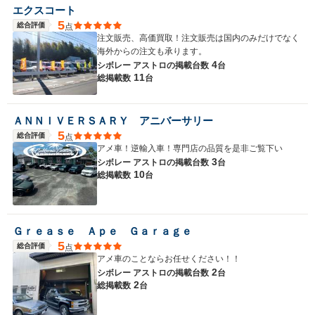
エクスコート
5
総合評価
点
注文販売、高価買取！注文販売は国内のみだけでなく
海外からの注文も承ります。
4
シボレー アストロの
掲載台数
台
11
総掲載数
台
ＡＮＮＩＶＥＲＳＡＲＹ アニバーサリー
5
総合評価
点
アメ車！逆輸入車！専門店の品質を是非ご覧下い
3
シボレー アストロの
掲載台数
台
10
総掲載数
台
Ｇｒｅａｓｅ Ａｐｅ Ｇａｒａｇｅ
5
総合評価
点
アメ車のことならお任せください！！
2
シボレー アストロの
掲載台数
台
2
総掲載数
台