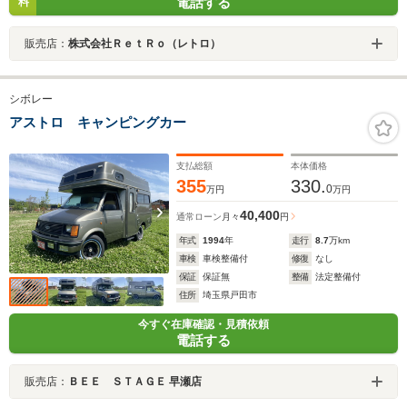
電話する
料
販売店：
株式会社ＲｅｔＲｏ（レトロ）
シボレー
アストロ キャンピングカー
支払総額
本体価格
355
330.
0
万円
万円
40,400
通常ローン
月々
円
年式
1994
年
走行
8.7
万km
車検
車検整備付
修復
なし
保証
保証無
整備
法定整備付
住所
埼玉県戸田市
今すぐ在庫確認・見積依頼
電話する
販売店：
ＢＥＥ ＳＴＡＧＥ 早瀬店