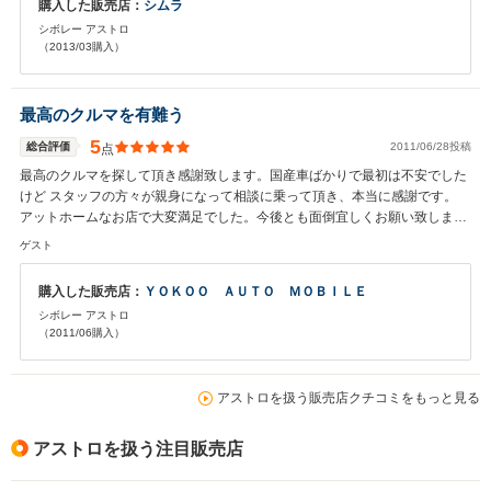
購入した販売店：
シムラ
シボレー アストロ
（2013/03購入）
最高のクルマを有難う
5
総合評価
2011/06/28投稿
点
最高のクルマを探して頂き感謝致します。国産車ばかりで最初は不安でした
けど スタッフの方々が親身になって相談に乗って頂き、本当に感謝です。
アットホームなお店で大変満足でした。今後とも面倒宜しくお願い致しま
す。
ゲスト
購入した販売店：
ＹＯＫＯＯ ＡＵＴＯ ＭＯＢＩＬＥ
シボレー アストロ
（2011/06購入）
アストロを扱う販売店クチコミをもっと見る
アストロを扱う注目販売店