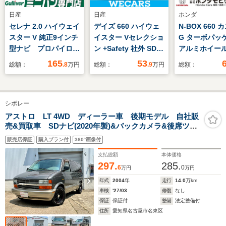
日産
日産
ホンダ
セレナ 2.0 ハイウェイ
デイズ 660 ハイウェ
N-BOX 660
スター V 純正9インチ
イスター Vセレクショ
G ターボパッ
型ナビ プロパイロッ
ン +Safety 社外 SDナ
アルミホイー
ト 両側パワスラ
ビ/ヘッドランプ
トライト ET
165
53
総額：
.8
万円
総額：
.9
万円
総額：
USBポート ETC
HID/ETC/EBD付ABS/
BSM 純正LED 純
アイドリングストッ
正マット 純正アルミ
プ/フロントモニター/
シボレー
ホイール プッシュス
サイドモニター/バッ
タート スマートキ
クモニター/ワンセグ
アストロ LT 4WD ディーラー車 後期モデル 自社販
売&買取車 SDナビ(2020年製)&バックカメラ&後席ツイ
ー スペアキー 保証
TV/エアバッグ 運転
ンモニター ギブソンマフラー US仕様リアバンパー
書
席/エアバッグ 助手席
販売店保証
購入プラン付
360°画像付
デイトナホイール&グッドリッチ(純正AWあり) 整備&保
証付
支払総額
本体価格
297.
285.
6
0
万円
万円
年式
2004
年
走行
14.0
万km
車検
'27/03
修復
なし
保証
保証付
整備
法定整備付
住所
愛知県名古屋市名東区