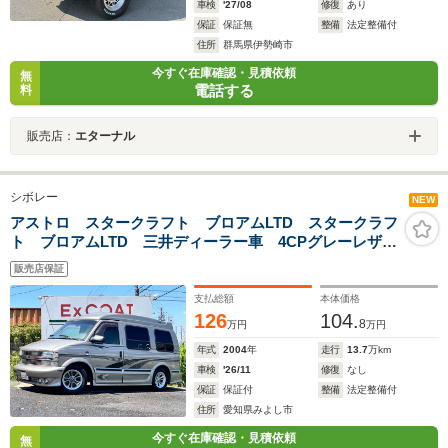
車検
'27/08
修復
あり
保証
保証無
整備
法定整備付
住所
群馬県伊勢崎市
今すぐ在庫確認・見積依頼
無
電話する
料
販売店：
エターナル
シボレー
NEW
アストロ スタークラフト ブロアムLTD スタークラフ
ト ブロアムLTD 三井ディーラー車 4CPグレーレザー
S 3rd電動ソファーベッド ハイグロス 3Dイルミネー
販売店保証
ション リア19インチモニター ナビ 地デジ バック
カメラ ETC
支払総額
本体価格
126
104.
8
万円
万円
年式
2004
年
走行
13.7
万km
車検
'26/11
修復
なし
保証
保証付
整備
法定整備付
住所
愛知県みよし市
今すぐ在庫確認・見積依頼
無