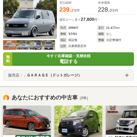
支払総額
本体価格
239.
228.
2
0
万円
万円
27,800
通常ローン
月々
円
年式
1994
年
走行
11.4
万km
車検
'27/01
修復
なし
保証
保証無
整備
法定整備付
住所
兵庫県西宮市
今すぐ在庫確認・見積依頼
無
電話する
料
販売店：
．ＧＡＲＡＧＥ（ドットガレージ）
あなたにおすすめの中古車
［PR］