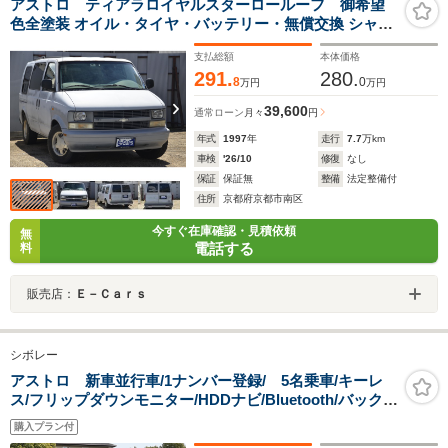
アストロ ティアラロイヤルスターロールーフ 御希望
色全塗装 オイル・タイヤ・バッテリー・無償交換 シャイ
アンマスク 4WD 8ナンバー純正キャンピング シン
支払総額
本体価格
ク コンロ 電動ベッド 革シート ETC 6人乗 三井
291.
280.
物産正規輸入長さ480cm 幅199cm 高さ192cm
8
0
万円
万円
39,600
通常ローン
月々
円
年式
1997
年
走行
7.7
万km
車検
'26/10
修復
なし
保証
保証無
整備
法定整備付
住所
京都府京都市南区
今すぐ在庫確認・見積依頼
無
電話する
料
販売店：
Ｅ－Ｃａｒｓ
シボレー
アストロ 新車並行車/1ナンバー登録/ 5名乗車/キーレ
ス/フリップダウンモニター/HDDナビ/Bluetooth/バックカ
メラ/ドライブレコーダー/ETC/社外ステアリング/社外マ
購入プラン付
フラー/