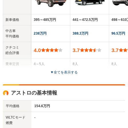
新車価格
395～485万円
441～472.5万円
498～61
中古車
238万円
388.3万円
96.5万円
平均価格
クチコミ
4.0
3.7
3.7
総合評価
乗車定員
4～5人
8人
8人
▼
全てを表示する
ドア数
3～5ドア
4～5ドア
5ドア
全高
全高
全高
アストロの基本情報
1.68m
2.07m
1.79m
平均価格
154.6万円
全幅
全幅
全
WLTCモード
-
サイズ
1.77m
2.02m
1.
燃費
全長
全長
(全長x全幅x全高)
4.51m～4.68m
5.69m
5.