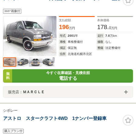
360°画像付
支払総額
本体価格
196
178.
0
万円
万円
年式
2001
年
走行
7.0
万km
車検
車検整備付
修復
なし
保証
保証無
整備
法定整備付
住所
北海道札幌市北区
今すぐ在庫確認・見積依頼
無
電話する
料
販売店：
ＭＡＲＣＬＥ
シボレー
アストロ スタークラフト4WD 1ナンバー登録車
購入プラン付