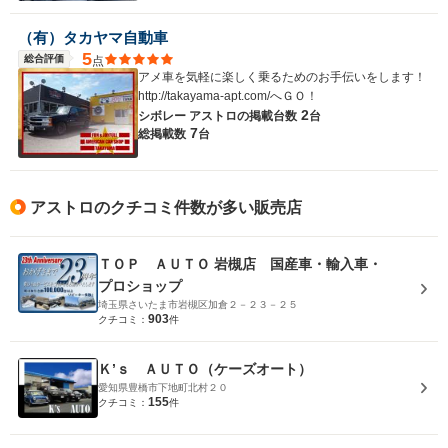
（有）タカヤマ自動車
5
総合評価
点
アメ車を気軽に楽しく乗るためのお手伝いをします！
http://takayama-apt.com/へＧＯ！
2
シボレー アストロの
掲載台数
台
7
総掲載数
台
アストロのクチコミ件数が多い販売店
ＴＯＰ ＡＵＴＯ 岩槻店 国産車・輸入車・
プロショップ
埼玉県さいたま市岩槻区加倉２－２３－２５
903
クチコミ：
件
Ｋ’ｓ ＡＵＴＯ（ケーズオート）
愛知県豊橋市下地町北村２０
155
クチコミ：
件