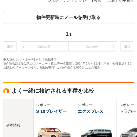
シボレー アストロ グレー［灰色］（全国）の中古車
物件更新時にメールを受け取る
1
/1
最初
前の30件
次の30件
最後
※人気のクルマは平均1ヶ月で掲載終了
物件数合計1万台以上のメーカー｜算出データ期間：2024年9月～11月｜内容：物件数合計1万
台以上のメーカーのうち、掲載が終了した物件数が1,000台以上の場合
よく一緒に検討される車種を比較
シボレー
シボレー
シボレー
S-10ブレイザー
エクスプレス
トラバー
基本情報