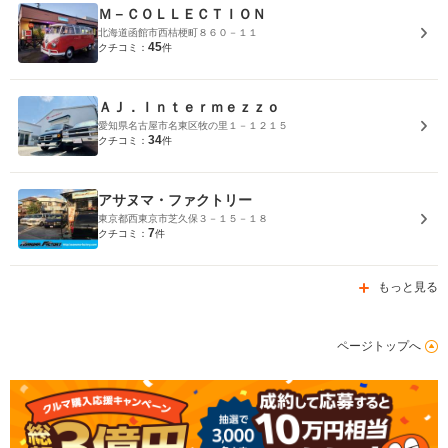
Ｍ－ＣＯＬＬＥＣＴＩＯＮ
北海道函館市西桔梗町８６０－１１
45
クチコミ：
件
ＡＪ．Ｉｎｔｅｒｍｅｚｚｏ
愛知県名古屋市名東区牧の里１－１２１５
34
クチコミ：
件
アサヌマ・ファクトリー
東京都西東京市芝久保３－１５－１８
7
クチコミ：
件
もっと見る
ページトップへ