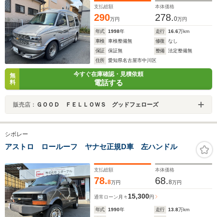
支払総額
本体価格
290
278.
0
万円
万円
年式
1998
年
走行
16.6
万km
車検
車検整備無
修復
なし
保証
保証無
整備
法定整備無
住所
愛知県名古屋市中川区
今すぐ在庫確認・見積依頼
無
電話する
料
販売店：
ＧＯＯＤ ＦＥＬＬＯＷＳ グッドフェローズ
シボレー
アストロ ロールーフ ヤナセ正規D車 左ハンドル
支払総額
本体価格
78.
68.
8
8
万円
万円
15,300
通常ローン
月々
円
年式
1990
年
走行
13.8
万km