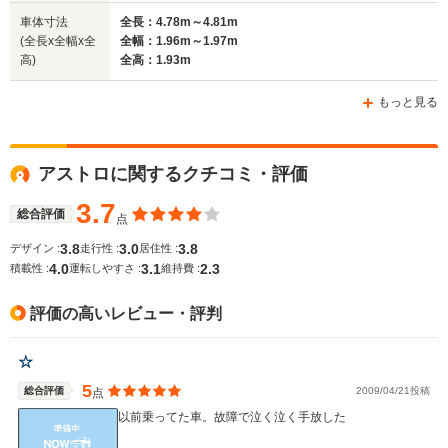
車体寸法
全長：4.78m～4.81m
(全長x全幅x全
全幅：1.96m～1.97m
高)
全高：1.93m
ホイールベース
ホイールベース
ホイー
-m
-m
もっと見る
アストロに関するクチコミ・評価
WLTCモード
-
-
-
燃費
3.7
総合評価
点
3.8
3.0
3.8
デザイン :
走行性 :
居住性 :
4.0
3.1
2.3
積載性 :
運転しやすさ :
維持費 :
排気量
4295cc
5327cc
3564cc
評価の高いレビュー・評判
駆動方式
4WD
FR、4WD
FF、4WD
☆
5
総合評価
2009/04/21投稿
点
以前乗ってた車。故障で泣く泣く手放した