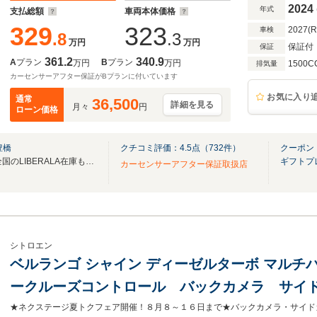
プ ブラインドスポット 純正16インチAW ETC
2024
年式
支払総額
車両本体価格
329
323
2027(
車検
.8
.3
万円
万円
保証付
保証
361.2
340.9
A
プラン
B
プラン
万円
万円
1500C
排気量
カーセンサーアフター保証がBプランに付いています
お気に入り
通常
36,500
詳細を見る
月々
円
ローン価格
豊橋
クチコミ評価：
4.5
点（
732
件）
クーポン
無料電話は24時間ご案内！！全国のLIBERALA在庫も見たい方は一括照会が可能です！
ギフトプ
カーセンサーアフター保証取扱店
シトロエン
ベルランゴ シャイン ディーゼルターボ マルチ
ークルーズコントロール バックカメラ サイ
正16インチアルミ オートエアコン ルーフ