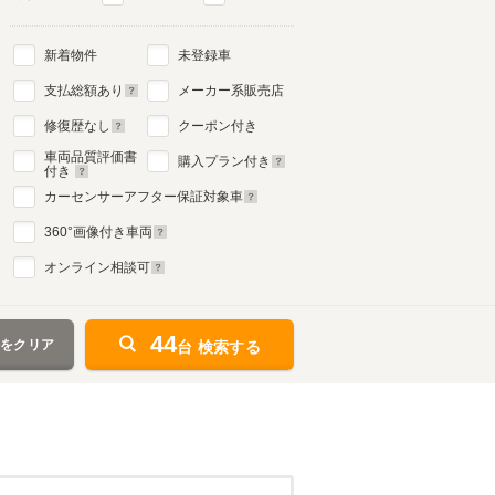
新着物件
未登録車
支払総額あり
メーカー系販売店
修復歴なし
クーポン付き
車両品質評価書
購入プラン付き
付き
カーセンサーアフター保証対象車
360
°画像付き車両
オンライン相談可
44
件をクリア
台 検索する