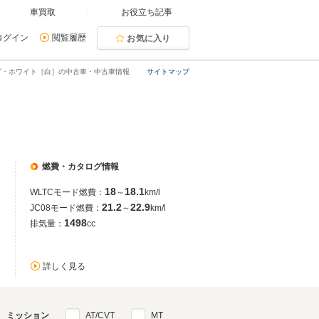
車買取
お役立ち記事
ログイン
閲覧履歴
お気に入り
ゴ・ホワイト［白］の中古車・中古車情報
サイトマップ
燃費・カタログ情報
18
18.1
WLTCモード燃費：
～
km/l
21.2
22.9
JC08モード燃費：
～
km/l
1498
排気量：
cc
詳しく見る
ミッション
AT/CVT
MT