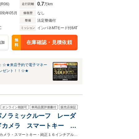
0.7
(R06)
万km
走行距離
R09)年05月
なし
修復歴
法定整備付
整備
C
インパネMTモード付8AT
ミッション
無
在庫確認・見積依頼
追加
料
：☆★来店予約で電子マネー
レゼント！！☆★
オンライン相談可
車両品質評価書付
販売店保証
パノラミックルーフ レーダ
ドカメラ スマートキー 純
レール ディーゼル 禁煙車
★ネクステージ夏トクフェア開催！８月８～１６日まで★バックカメラ・サイドカメラ・スマートキー・純正１６インチアルミ・オートエアコン・ルーフレール・ＥＴＣ