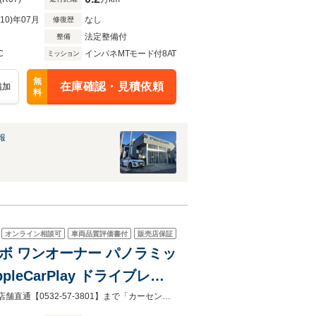
R10)年07月
なし
修復歴
法定整備付
整備
C
インパネMTモード付8AT
ミッション
無
在庫確認・見積依頼
追加
料
報
オンライン相談可
車両品質評価書付
販売店保証
ーボ ワンオーナー パノラミッ
eCarPlay ドライブレコ
ルシフト ACC レーンキー
LIBERALA豊橋の在庫にご注目頂きありがとうございます。ご不明点・ご要望は店舗直通【0532-57-3801】まで「カーセンサーを見て電話しました」とご連絡ください。