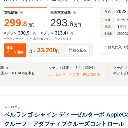
ィブセーフブレーキ コーナーセンサー ルーフレ
イブレコーダー 純正16AW ETC
2023
年式
支払総額
車両本体価格
299
293
2026(
車検
.8
.6
万円
万円
保証付
保証
300.9
313.4
A
プラン
B
プラン
万円
万円
1500C
排気量
カーセンサーアフター保証がBプランに付いています
お気に入り
通常
33,200
詳細を見る
月々
円
ローン価格
和歌山
クチコミ評価：
4.8
点（
105
件）
クーポン
無料電話は24時間ご案内！！全国のLIBERALA在庫も見たい方は一括照会が可能です！
ギフトプ
カーセンサーアフター保証取扱店
シトロエン
ベルランゴ シャイン ディーゼルターボ AppleC
クルーフ アダプティブクルーズコントロール