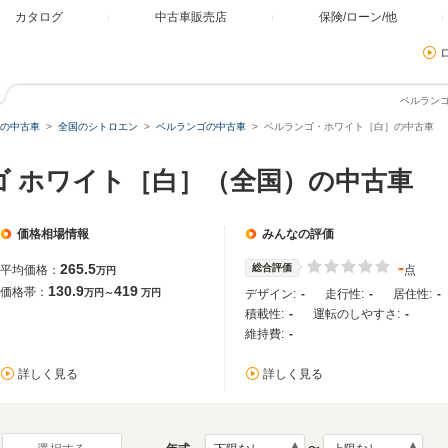
カタログ
中古車販売店
保険/ローン/他
ベルラン
の中古車
全国のシトロエン
ベルランゴの中古車
ベルランゴ・ホワイト［白］の中古車
ゴ ホワイト［白］（全国）の中古車
価格相場情報
みんなの評価
-
265.5
総合評価
平均価格：
点
万円
130.9
419
価格帯：
万円～
万円
デザイン:
-
走行性:
-
居住性:
-
積載性:
-
運転のしやすさ:
-
維持費:
-
詳しく見る
詳しく見る