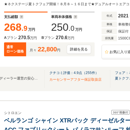
ー フロント・サイド・バックソナー 純正1
ETC 禁煙車
2021
年式
支払総額
車両本体価格
268
250
車検整
車検
.9
.0
万円
万円
保証付
保証
270.5
270.6
A
プラン
B
プラン
万円
万円
1500C
排気量
通常
22,800
詳細を見る
月々
円
ローン価格
お気に入り
クチコミ評価：
4.9
点（
255
件）
フェア：
輸入車在庫250台！正規輸入車ディーラー運営の安心感を！
夏トクフ
カーセンサーアフター保証取扱店
360°
画像付
シトロエン
ベルランゴ シャイン XTRパック ディーゼルターボ
ACC ファブリックシート パノラマサンルーフ