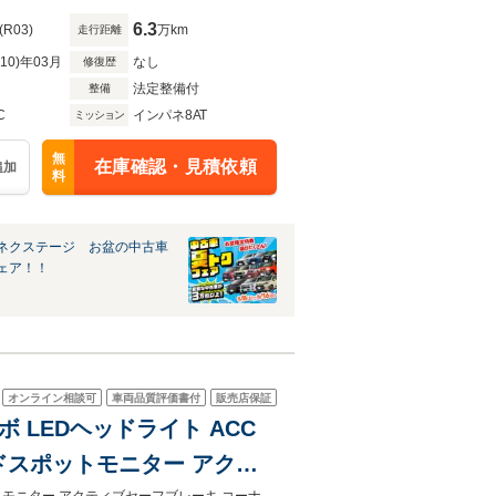
6.3
(R03)
万km
走行距離
R10)年03月
なし
修復歴
法定整備付
整備
C
インパネ8AT
ミッション
無
在庫確認・見積依頼
追加
料
ネクステージ お盆の中古車
ェア！！
オンライン相談可
車両品質評価書付
販売店保証
 LEDヘッドライト ACC
インドスポットモニター アクテ