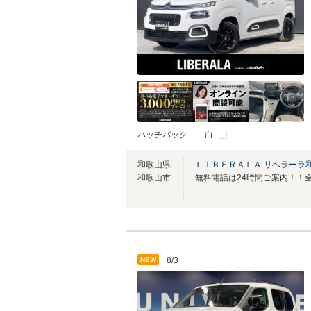
ハッチバック
白
和歌山県
ＬＩＢＥＲＡＬＡ リベラーラ
和歌山市
NEW
8/3