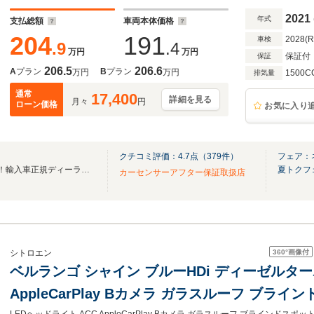
ETC
2021
年式
支払総額
車両本体価格
204
191
2028(
車検
.9
.4
万円
万円
保証付
保証
206.5
206.6
A
プラン
B
プラン
万円
万円
1500C
排気量
通常
17,400
詳細を見る
月々
円
ローン価格
お気に入り
クチコミ評価：
4.7
点（
379
件）
フェア：
ユニバース総在庫2,000台以上！輸入車正規ディーラー運営の安心感を！
夏トクフ
カーセンサーアフター保証取扱店
360°
画像付
シトロエン
ベルランゴ シャイン ブルーHDi ディーゼルターボ
AppleCarPlay Bカメラ ガラスルーフ ブラ