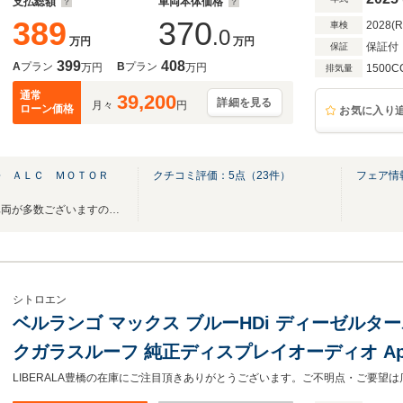
支払総額
車両本体価格
389
370
2028(
車検
.0
万円
万円
保証付
保証
399
408
A
プラン
B
プラン
万円
万円
1500C
排気量
通常
39,200
詳細を見る
月々
円
ローン価格
お気に入り
松 ＡＬＣ ＭＯＴＯＲ
クチコミ評価：
5
点（
23
件）
フェア情
当社では掲載しきれていない車両が多数ございますのでお気軽にお問い合わせ下さい。
シトロエン
ベルランゴ マックス ブルーHDi ディーゼルタ
クガラスルーフ 純正ディスプレイオーディオ Appl
ーダー前後 両側スライドドア ルーフレール パド