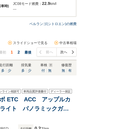
22.9
JC08モード燃費：
km/l
新車時)
---
ベルランゴ(シトロエン)の燃費
スライドショーで見る
中古車相場
1
2
前へ
次へ
最初
最後
走行距離
排気量
車検
修復歴
多
少
多
少
付
無
無
有
ンライン相談可
車両品質評価書付
ディーラー保証
ボ ETC ACC アップルカ
ドライト パノラミックガラ
0.2
(R07)
万km
走行距離