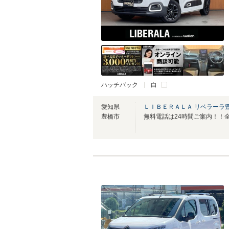
ハッチバック
白
愛知県
ＬＩＢＥＲＡＬＡ リベラーラ
豊橋市