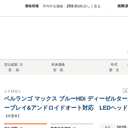
259.0
価格相場
燃費(
平均中古価格：
詳しく見る
万円
支払総額
本体価格
年式
安
高
安
高
新
古
オ
シトロエン
ベルランゴ マックス ブルーHDi ディーゼルター
ープレイ&アンドロイドオート対応 LEDヘッ
スルーフ 純正16インチAW
【特選車】
2025
年式