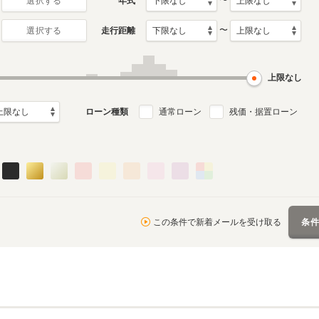
〜
年式
選択する
〜
走行距離
選択する
初代
月～2019年9月
1996年7月～2008年3月
ル
生産モデル
上限なし
ローン種類
通常ローン
残価・据置ローン
この条件で新着メールを受け取る
条