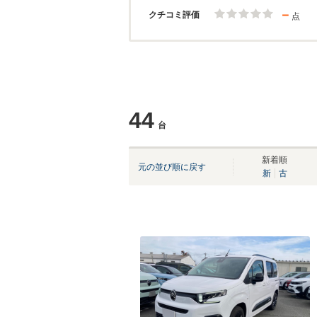
－
クチコミ評価
点
44
台
新着順
元の並び順に戻す
新
古