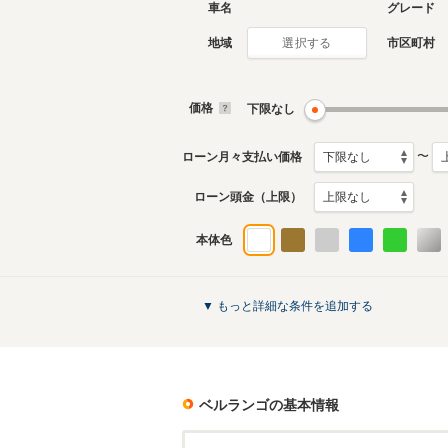
車名
グレード
地域
市区町村
選択する
現行
2代目
2019年10月～生産中
2008年4
生産モデ
価格
下限なし
ベルランゴのカタログを見る
〜
ローン月々支払い価格
ローン頭金（上限）
本体色
▼ もっと詳細な条件を追加する
ベルランゴ
の基本情報