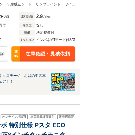
6インチブラック塗装アルミ
★ネクステージ夏トクフェア開催！８月８～１６日まで★デュアルオートエアコン ３席独立シート サンブラインド ワイヤレスチャージング Ｂｌｕｅｔｏｏｔｈ
2.9
(R03)
万km
走行距離
備付
なし
修復歴
法定整備付
整備
C
インパネMTモード付8AT
ミッション
無
在庫確認・見積依頼
追加
料
ネクステージ お盆の中古車
ェア！！
オンライン相談可
車両品質評価書付
販売店保証
 特別仕様 Pスタ ECO
 純正8インチタッチモニター