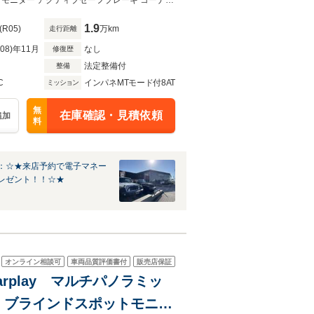
ール スマートキー 前後ドラ
LEDヘッドライト ACC AppleCarPlay Bカメラ ガラスルーフ ブラインドスポットモニター アクティブセーフブレーキ コーナーセンサー スマートキー 前後ドライブレコーダー 純正16AW ETC
1.9
(R05)
万km
走行距離
R08)年11月
なし
修復歴
法定整備付
整備
C
インパネMTモード付8AT
ミッション
無
在庫確認・見積依頼
追加
料
：☆★来店予約で電子マネー
レゼント！！☆★
オンライン相談可
車両品質評価書付
販売店保証
arplay マルチパノラミッ
 ブラインドスポットモニタ