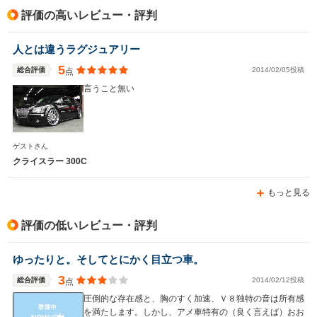
評価の高いレビュー・評判
駆動方式
FR
FR
FR、4WD
人とは違うラグジュアリー
5
総合評価
2014/02/05投稿
点
言うこと無い
ゲストさん
クライスラー 300C
もっと見る
評価の低いレビュー・評判
ゆったりと。そしてとにかく目立つ車。
3
総合評価
2014/02/12投稿
点
圧倒的な存在感と、胸のすく加速、Ｖ８独特の音は所有感
を満たします。しかし、アメ車特有の（良く言えば）おお