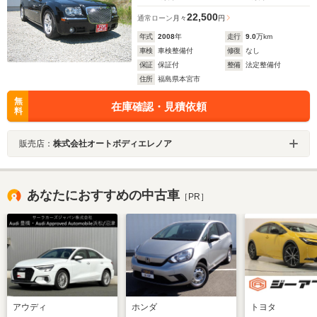
22,500
通常ローン
月々
円
年式
2008
年
走行
9.0
万km
車検
車検整備付
修復
なし
保証
保証付
整備
法定整備付
住所
福島県本宮市
無
在庫確認・見積依頼
料
販売店：
株式会社オートボディエレノア
あなたにおすすめの中古車
［PR］
アウディ
ホンダ
トヨタ