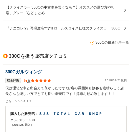
【クライスラー 300Cの中古車を買うなら？】オススメの選び方や相
場、グレードなどまとめ
『ナニコレ!?』再現度高すぎ!! ロールスロイス仕様のクライスラー 300C
300Cの最新記事一覧
300Cを扱う販売店クチコミ
300Cガルウィング
5
総合評価
2018/07/21投稿
点
僕は理想な車と出会えて良かったです♪お店の雰囲気も接客も素晴らしく店
長さんも楽しい方でとても良い販売店です！是非お勧め致します！！
じろー５５０４１７
購入した販売店：
ＳＪＳ ＴＯＴＡＬ ＣＡＲ ＳＨＯＰ
クライスラー 300C
（2018/07購入）