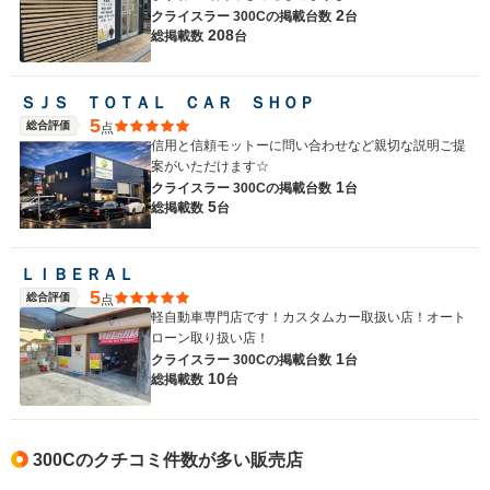
2
クライスラー 300Cの
掲載台数
台
208
総掲載数
台
ＳＪＳ ＴＯＴＡＬ ＣＡＲ ＳＨＯＰ
5
総合評価
点
信用と信頼モットーに問い合わせなど親切な説明ご提
案がいただけます☆
1
クライスラー 300Cの
掲載台数
台
5
総掲載数
台
ＬＩＢＥＲＡＬ
5
総合評価
点
軽自動車専門店です！カスタムカー取扱い店！オート
ローン取り扱い店！
1
クライスラー 300Cの
掲載台数
台
10
総掲載数
台
300Cのクチコミ件数が多い販売店