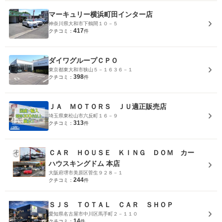
マーキュリー横浜町田インター店
神奈川県大和市下鶴間１０－５
417
クチコミ：
件
ダイワグループＣＰＯ
東京都東大和市狭山５－１６３６－１
398
クチコミ：
件
ＪＡ ＭＯＴＯＲＳ ＪＵ適正販売店
埼玉県東松山市六反町１６－９
313
クチコミ：
件
ＣＡＲ ＨＯＵＳＥ ＫＩＮＧ ＤＯＭ カー
ハウスキングドム 本店
大阪府堺市美原区菅生９２８－１
244
クチコミ：
件
ＳＪＳ ＴＯＴＡＬ ＣＡＲ ＳＨＯＰ
愛知県名古屋市中川区馬手町２－１１０
14
クチコミ：
件