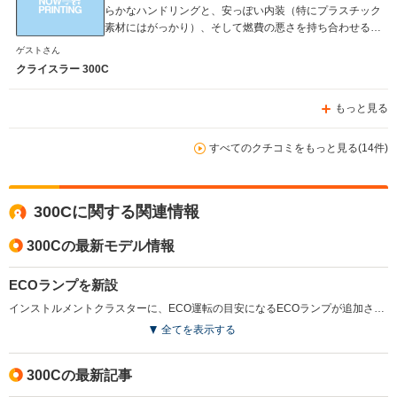
らかなハンドリングと、安っぽい内装（特にプラスチック
素材にはがっかり）、そして燃費の悪さを持ち合わせるの
で、そこを割り切れるならお買い得な車だと思います。
ゲストさん
「走り」にこだわらず、外観や音重視の方ならば、満足の
クライスラー 300C
いく車ではないでしょうか。
もっと見る
すべてのクチコミをもっと見る(14件)
300Cに関する関連情報
300Cの最新モデル情報
ECOランプを新設
インストルメントクラスターに、ECO運転の目安になるECOランプが追加された。また、アルミホイールや、ステアリングのコントロールボタンのデザインなどに変更が施されている。（2010.5）
全てを表示する
300Cの最新記事