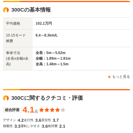
全高
全高
全高
300Cの基本情報
1.49m～1.5m
1.49m
1.46m
平均価格
102.1万円
全幅
全幅
全
10.15モード
6.4～8.3km/L
サイズ
1.91m
1.9m
1.
燃費
全長
全長
(全長x全幅x全高)
5.07m～5.09m
5m
5m～
車体寸法
全長：5m～5.02m
(全長x全幅x全
全幅：1.89m～1.91m
高)
全高：1.48m～1.5m
ホイールベース
ホイールベース
ホイー
-m
-m
もっと見る
300Cに関するクチコミ・評価
WLTCモード
-
-
-
燃費
4.1
総合評価
点
4.2
3.6
3.7
デザイン :
走行性 :
居住性 :
3.3
3.6
2.1
積載性 :
運転しやすさ :
維持費 :
排気量
3604～6416cc
3518～5654cc
3564～45