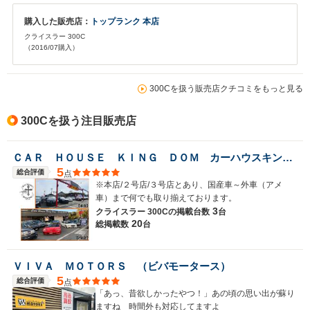
購入した販売店：
トップランク 本店
クライスラー 300C
（2016/07購入）
300Cを扱う販売店クチコミをもっと見る
300Cを扱う注目販売店
ＣＡＲ ＨＯＵＳＥ ＫＩＮＧ ＤＯＭ カーハウスキングドム 本店
5
総合評価
点
※本店/２号店/３号店とあり、国産車～外車（アメ
車）まで何でも取り揃えております。
3
クライスラー 300Cの
掲載台数
台
20
総掲載数
台
ＶＩＶＡ ＭＯＴＯＲＳ （ビバモータース）
5
総合評価
点
「あっ、昔欲しかったやつ！」あの頃の思い出が蘇り
ますね 時間外も対応してますよ