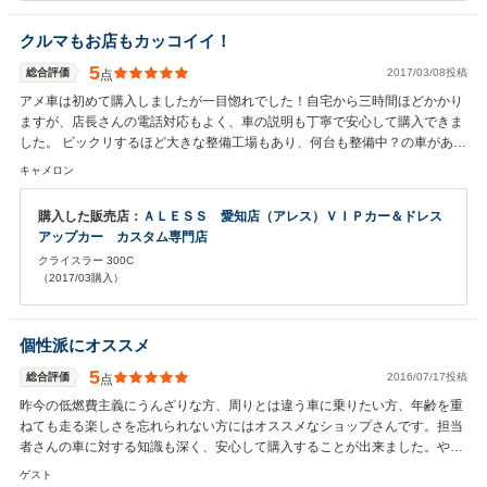
クルマもお店もカッコイイ！
5
総合評価
2017/03/08投稿
点
アメ車は初めて購入しましたが一目惚れでした！自宅から三時間ほどかかり
ますが、店長さんの電話対応もよく、車の説明も丁寧で安心して購入できま
した。 ビックリするほど大きな整備工場もあり、何台も整備中？の車があり
楽しかったです！また遊びにおじゃましますのでよろしくお願いします(^^)v
キャメロン
購入した販売店：
ＡＬＥＳＳ 愛知店（アレス）ＶＩＰカー＆ドレス
アップカー カスタム専門店
クライスラー 300C
（2017/03購入）
個性派にオススメ
5
総合評価
2016/07/17投稿
点
昨今の低燃費主義にうんざりな方、周りとは違う車に乗りたい方、年齢を重
ねても走る楽しさを忘れられない方にはオススメなショップさんです。担当
者さんの車に対する知識も深く、安心して購入することが出来ました。やは
り車は排気量と見た目だと思いました、いい買い物ができました。
ゲスト