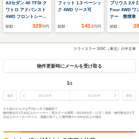
A3セダン 40 TFSI ク
フィット 1.3 ベーシッ
プリウス 2.0 Z 
ワトロ アドバンスト
ク 4WD リース可
Four 4WD 
4WD フロントシート
ナー 禁煙車
電動調整機能 コンビ
12.3インチナ
329
141
2
総額：
万円
総額：
.9
万円
総額：
ニエンス&アシスタン
囲カメラ フ
スパッケージ ナビゲ
TV 温冷黒革
ーションパッケージ
ト アダプテ
クライスラー 300C（東北）の中古車
ーズコントロ
動リアゲート
シート ステ
物件更新時にメールを受け取る
ヒーター Blue
接続
1
/1
最初
前の30件
次の30件
最後
※人気のクルマは平均1ヶ月で掲載終了
物件数合計1万台以上のメーカー｜算出データ期間：2024年9月～11月｜内容：物件数合計1万
台以上のメーカーのうち、掲載が終了した物件数が1,000台以上の場合