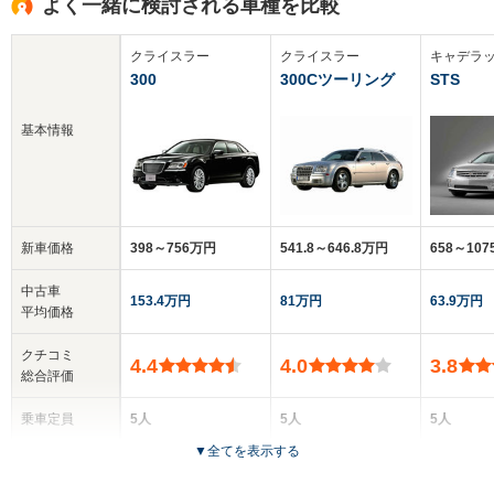
よく一緒に検討される車種を比較
クライスラー
クライスラー
キャデラ
300
300Cツーリング
STS
基本情報
新車価格
398～756万円
541.8～646.8万円
658～10
中古車
153.4万円
81万円
63.9万円
平均価格
クチコミ
4.4
4.0
3.8
総合評価
乗車定員
5人
5人
5人
▼
全てを表示する
ドア数
4ドア
5ドア
4ドア