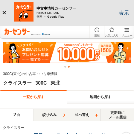
中古車情報カーセンサー
表示
Recruit Co., Ltd.
無料 － Google Play
履歴
お気に入り
メニュー
300C(東北)の中古車・中古車情報
クライスラー 300C 東北
一覧から探す
地図から探す
更新時に
2
絞り込み
並べ替え
台
メール受信
クライスラー