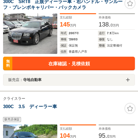
300C SRT8 正規ディーラー車・右ハンドル・サンルー
フ・ブレンボキャリパー・バックカメラ
支払総額
本体価格
145
138.
0
万円
万円
年式
2007
年
走行
7.9
万km
車検
'28/03
修復
なし
保証
保証無
整備
法定整備付
住所
青森県八戸市
無
在庫確認・見積依頼
料
販売店：
寺地自動車
クライスラー
300C 3.5 ディーラー車
販売店保証
支払総額
本体価格
104
95.
0
万円
万円