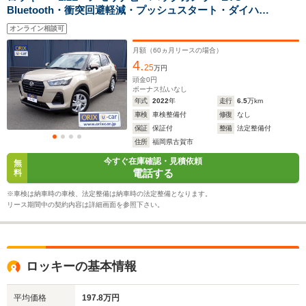
Bluetooth・衝突回避軽減・プッシュスタート・ダイハ
駆動方式
4WD
FF、4WD
FF、4WD
ツ・ロッキー
オンライン相談可
月額（
60
ヵ月リースの場合）
4.
25
万円
頭金
0
円
ボーナス払いなし
年式
2022
年
走行
6.5
万km
車検
車検整備付
修復
なし
保証
保証付
整備
法定整備付
住所
福岡県古賀市
今すぐ在庫確認・見積依頼
無
電話する
料
※車検は納車時の車検、法定整備は納車時の法定整備となります。
リース期間中の契約内容は詳細画面を参照下さい。
ロッキーの基本情報
平均価格
197.8万円