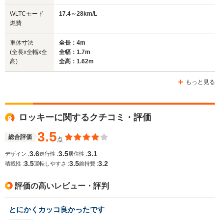
WLTCモード
17.4～28km/L
燃費
車体寸法
全長：4m
(全長x全幅x全
全幅：1.7m
高)
全高：1.62m
もっと見る
ロッキーに関するクチコミ・評価
3.5
総合評価
点
3.6
3.5
3.1
デザイン :
走行性 :
居住性 :
3.5
3.5
3.2
積載性 :
運転しやすさ :
維持費 :
評価の高いレビュー・評判
とにかくカッコ良かったです