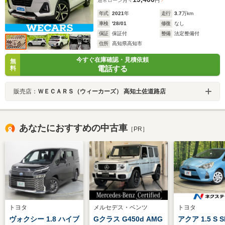
通常ローン
月々
円
年式
2021
年
走行
3.7
万km
車検
'28/01
修復
なし
保証
保証付
整備
法定整備付
住所
高知県高知市
今すぐ在庫確認・見積依頼
無
電話する
料
販売店：
ＷＥＣＡＲＳ（ウィーカーズ） 高知土佐道路店
あなたにおすすめの中古車
［PR］
トヨタ
メルセデス・ベンツ
トヨタ
ヴォクシー 1.8 ハイブ
Gクラス G450d AMG
アクア 1.5 S 