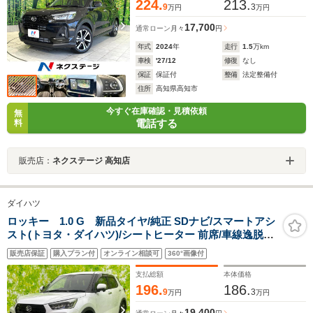
224.
213.
9
3
万円
万円
17,700
通常ローン
月々
円
年式
2024
年
走行
1.5
万km
車検
'27/12
修復
なし
保証
保証付
整備
法定整備付
住所
高知県高知市
今すぐ在庫確認・見積依頼
無
電話する
料
販売店：
ネクステージ 高知店
ダイハツ
ロッキー 1.0 G 新品タイヤ/純正 SDナビ/スマートアシ
スト(トヨタ・ダイハツ)/シートヒーター 前席/車線逸脱防
止支援システム/ドライブレコーダー 純正/ヘッドランプ
販売店保証
購入プラン付
オンライン相談可
360°画像付
LED/Bluetooth接続/ETC
支払総額
本体価格
196.
186.
9
3
万円
万円
19,400