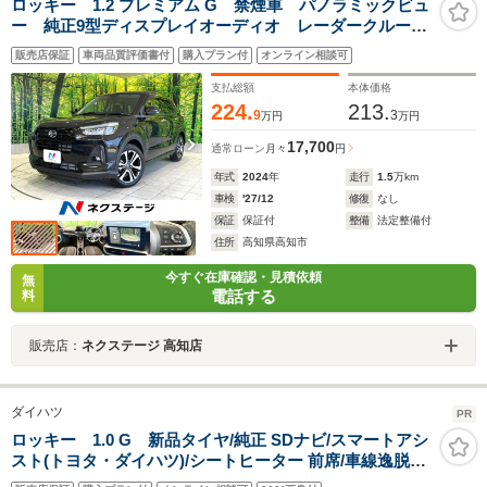
ロッキー 1.2 プレミアム G 禁煙車 パノラミックビュ
ー 純正9型ディスプレイオーディオ レーダークルー
ズ スマートキー シートヒーター LEDヘッド 純正
販売店保証
車両品質評価書付
購入プラン付
オンライン相談可
17インチアルミ クリアランスソナー Bluetooth再生
支払総額
本体価格
224.
213.
9
3
万円
万円
17,700
通常ローン
月々
円
年式
2024
年
走行
1.5
万km
車検
'27/12
修復
なし
保証
保証付
整備
法定整備付
住所
高知県高知市
今すぐ在庫確認・見積依頼
無
電話する
料
販売店：
ネクステージ 高知店
ダイハツ
PR
ロッキー 1.0 G 新品タイヤ/純正 SDナビ/スマートアシ
スト(トヨタ・ダイハツ)/シートヒーター 前席/車線逸脱防
止支援システム/ドライブレコーダー 純正/ヘッドランプ