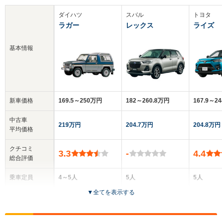
ダイハツ
スバル
トヨタ
ラガー
レックス
ライズ
基本情報
新車価格
169.5～250万円
182～260.8万円
167.9～2
中古車
219万円
204.7万円
204.8万円
平均価格
クチコミ
3.3
-
4.4
総合評価
乗車定員
4～5人
5人
5人
▼
全てを表示する
ドア数
3ドア
5ドア
5ドア