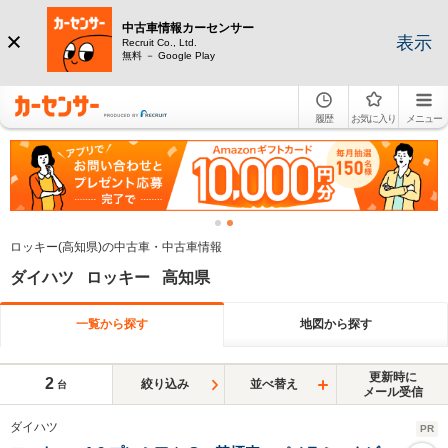
中古車情報カーセンサー
表示
Recruit Co., Ltd.
無料 － Google Play
履歴
お気に入り
メニュー
ロッキー(高知県)の中古車・中古車情報
ダイハツ ロッキー 高知県
一覧から探す
地図から探す
更新時に
2
絞り込み
並べ替え
台
メール受信
ダイハツ
PR