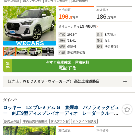
販売店保証
購入プラン付
オンライン相談可
360°画像付
LED/Bluetooth接続/ETC
支払総額
本体価格
196.
186.
9
3
万円
万円
19,400
通常ローン
月々
円
年式
2021
年
走行
3.7
万km
車検
'28/01
修復
なし
保証
保証付
整備
法定整備付
住所
高知県高知市
今すぐ在庫確認・見積依頼
無
電話する
料
販売店：
ＷＥＣＡＲＳ（ウィーカーズ） 高知土佐道路店
ダイハツ
ロッキー 1.2 プレミアム G 禁煙車 パノラミックビュ
ー 純正9型ディスプレイオーディオ レーダークルー
ズ スマートキー シートヒーター LEDヘッド 純正
販売店保証
車両品質評価書付
購入プラン付
オンライン相談可
17インチアルミ クリアランスソナー Bluetooth再生
支払総額
本体価格