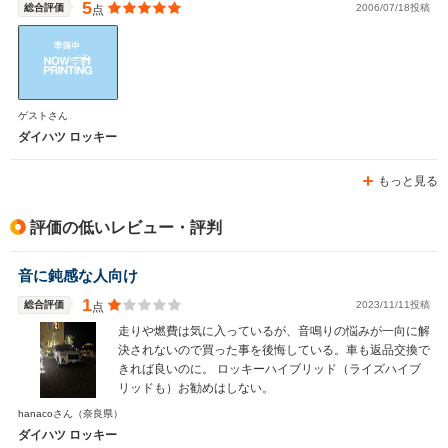
5
総合評価
2006/07/18投稿
点
ゲストさん
ダイハツ ロッキー
もっと見る
評価の低いレビュー・評判
音に鈍感な人向け
1
総合評価
2023/11/11投稿
点
走りや燃費は気に入っているが、音鳴りの悩みが一向に解
決されないので買った事を後悔している。車も返品交換で
きれば良いのに。 ロッキーハイブリッド（ライズハイブ
リッドも）お勧めはしない。
hanacoさん
（奈良県）
ダイハツ ロッキー