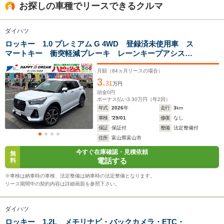
全高
全高
全
お探しの車種でリースできるクルマ
1.83m～1.92m
1.62m
1.
ダイハツ
ロッキー 1.0 プレミアム G 4WD 登録済未使用車 ス
全幅
全幅
全
サイズ
マートキー 衝突軽減ブレーキ レーンキープアシス
1.58m～1.78m
1.7m
1
全長
全長
(全長x全幅x全高)
ト オートライト ADB オートエアコン シートヒー
3.66m～4.1m
4m
ター ACC ステアリングスイッチ ワイパーデアイサ
月額（
84
ヵ月リースの場合）
3.
ー フォグライト前後 純正17インチAW
31
万円
頭金
0
円
ボーナス払い
3.30
万円（年
2
回）
ホイールベース
ホイールベース
ホイー
年式
2026
年
走行
3
km
-m
-m
車検
'29/01
修復
なし
保証
保証付
整備
法定整備付
17.4～28.0km/L
17.4～28.
住所
富山県富山市
└市街地:13.4～
└市街地:1
今すぐ在庫確認・見積依頼
無
29.6km/L
29.6km/L
WLTCモード
電話する
料
-
└郊外:18.7～
└郊外:18.
燃費
30.2km/L
30.2km/L
※車検は納車時の車検、法定整備は納車時の法定整備となります。
└高速道路:18.9～
└高速道路:
リース期間中の契約内容は詳細画面を参照下さい。
26.1km/L
26.1km/L
ダイハツ
排気量
2765cc
996～1196cc
996～119
ロッキー 1.2L メモリナビ・バックカメラ・ETC・