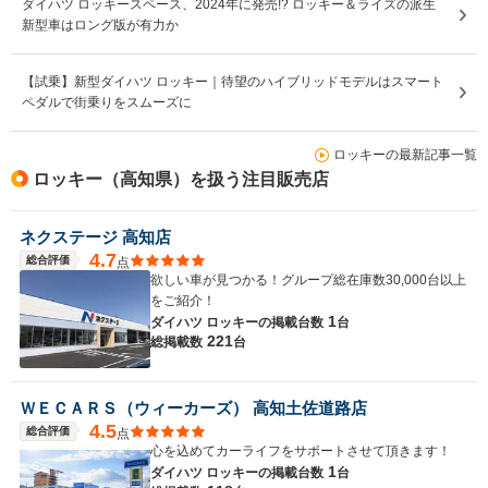
ダイハツ ロッキースペース、2024年に発売!? ロッキー＆ライズの派生
新型車はロング版が有力か
【試乗】新型ダイハツ ロッキー｜待望のハイブリッドモデルはスマート
ペダルで街乗りをスムーズに
ロッキーの最新記事一覧
ロッキー（高知県）を扱う注目販売店
ネクステージ 高知店
4.7
総合評価
点
欲しい車が見つかる！グループ総在庫数30,000台以上
をご紹介！
1
ダイハツ ロッキーの
掲載台数
台
221
総掲載数
台
ＷＥＣＡＲＳ（ウィーカーズ） 高知土佐道路店
4.5
総合評価
点
心を込めてカーライフをサポートさせて頂きます！
1
ダイハツ ロッキーの
掲載台数
台