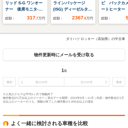
リッド S-G ワンオー
ラインパッケージ
ビ バックカ
ナー 後席モニタ-
(ISG) ディーゼルター
ートヒーター
フルセグ メモリーナ
ボ 4WD MP202601 弊
車 スマー
317
2367
総額：
.7
万円
総額：
.6
万円
総額：
ビ DVD再生 ミュ
社ユーザー様お下取車
ETC オー
ージックプレイヤー接
両/エスプレッソブラ
オートエア
続可 バックカメラ
ウン内装/ナイトパッ
Bluetooth
ダイハツ ロッキー（高知県）の中古車
衝突被害軽減システ
ケー
DVD再生 地
ム ETC 両側電動ス
ジ/MANUFAKTURプ
ライド LEDヘッドラ
ログラ
物件更新時にメールを受け取る
ンプ 乗車定員8人
ム/MANUFAKTURプ
ログラムプラ
1
/1
ス/MANUFAKTUR本
革ツートンステアリン
最初
前の30件
次の30件
最後
グ/アンビエントライ
ト/全方位カメ
※人気のクルマは平均1ヶ月で掲載終了
ラ/Burmester/新車保
物件数合計1万台以上のメーカー｜算出データ期間：2024年9月～11月｜内容：物件数合計1万
台以上のメーカーのうち、掲載が終了した物件数が1,000台以上の場合
証
よく一緒に検討される車種を比較