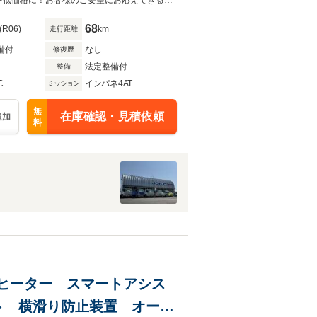
在庫台数１２０台以上！トラックをお探しのお客様は一度お電話下さい♪良い車を低価格に！お客様のご要望にお応えできるよう充実した在庫台数をご用意しています！！
68
(R06)
km
走行距離
備付
なし
修復歴
法定整備付
整備
C
インパネ4AT
ミッション
無
在庫確認・見積依頼
追加
料
 後席ヒーター スマートアシス
ト 横滑り防止装置 オート