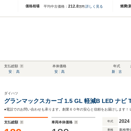
212.8
価格相場
燃費(
平均中古価格：
詳しく見る
万円
支払総額
本体価格
年式
安
高
安
高
新
古
ダイハツ
グランマックスカーゴ 1.5 GL 軽減B LED ナビ 
2024
年式
支払総額
車両本体価格
車検整
車検