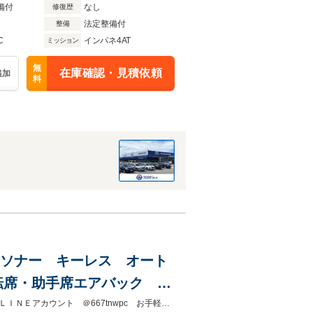
備付
なし
修復歴
法定整備付
整備
C
インパネ4AT
ミッション
無
在庫確認・見積依頼
追加
料
ス ソナー キーレス オート
転席・助手席エアバック 盗
防止 ABS エアコン パ
当店では、法で定められたルールに基づき車両総額表示を行っております。公式ＬＩＮＥアカウント ＠667tnwpc お手軽にやり取りが可能です。ご登録後LINEにてお問合せ下さいませ！