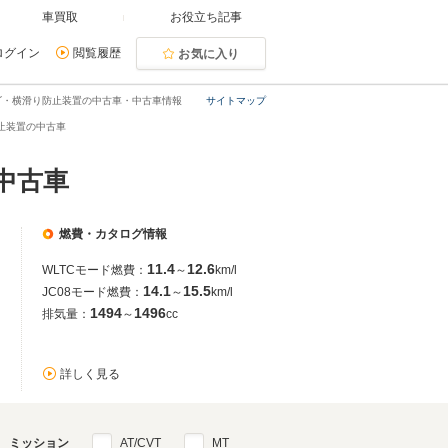
車買取
お役立ち記事
ログイン
閲覧履歴
お気に入り
ゴ・横滑り防止装置の中古車・中古車情報
サイトマップ
止装置の中古車
中古車
燃費・カタログ情報
11.4
12.6
WLTCモード燃費：
～
km/l
14.1
15.5
JC08モード燃費：
～
km/l
1494
1496
排気量：
～
cc
詳しく見る
ミッション
AT/CVT
MT