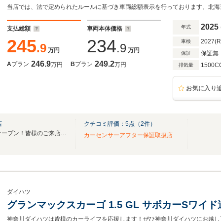
ライト LEDヘッドライト リアフォグ パ
ABS キーレス 光軸調整
2025
年式
支払総額
車両本体価格
245
234
2027(
車検
.9
.9
万円
万円
保証無
保証
246.9
249.2
A
プラン
B
プラン
万円
万円
1500C
排気量
お気に入り
店
クチコミ評価：
5
点（
2
件）
ジョブカーズ10店舗目が遂にオープン！皆様のご来店をお待ちしております！
カーセンサーアフター保証取扱店
ダイハツ
グランマックスカーゴ 1.5 GL サポカーSワ
神奈川ダイハツは皆様のカーライフを応援します！ぜひ神奈川ダイハツにお越し