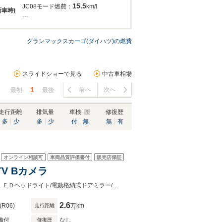
15.5
JC08モード燃費：
km/l
新車時)
---
グランマックスカーゴ(ダイハツ)の燃費
スライドショーで見る
中古車相場
1
前へ
次へ
最初
最後
走行距離
排気量
車検
修復歴
多
少
多
少
付
無
無
有
オンライン相談可
車両品質評価書付
販売店保証
TV Bカメラ
●電話でのお問い合わせも承ります。創業６０年の安心と信頼をお届けします！ＬＥＤヘッドライト/電動格納式ドアミラー/フル装備/キーレス/メモリーナビ/フルセグＴＶ/バックカメラ
2.6
(R06)
万km
走行距離
備付
なし
修復歴