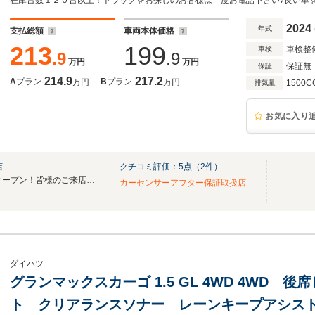
保証書
2024
年式
支払総額
車両本体価格
213
199
車検整
車検
.9
.9
万円
万円
保証無
保証
214.9
217.2
A
プラン
B
プラン
万円
万円
1500C
排気量
お気に入り
店
クチコミ評価：
5
点（
2
件）
ジョブカーズ10店舗目が遂にオープン！皆様のご来店をお待ちしております！
カーセンサーアフター保証取扱店
ダイハツ
グランマックスカーゴ 1.5 GL 4WD 4WD
ト クリアランスソナー レーンキープアシス