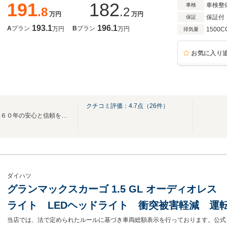
191
182
車検整
車検
.8
.2
万円
万円
保証付
保証
193.1
196.1
A
プラン
B
プラン
万円
万円
1500C
排気量
お気に入り
クチコミ評価：
4.7
点（
26
件）
全店総在庫数１５００台！創業６０年の安心と信頼をお届けします！
ダイハツ
グランマックスカーゴ 1.5 GL オーディオレ
ライト LEDヘッドライト 衝突被害軽減 運
難防止装置 光軸調整 集中ドアロック 横滑り