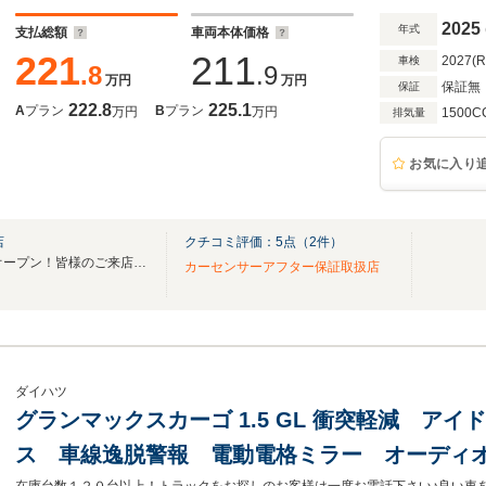
ワステ パワーウインドウ
2025
年式
支払総額
車両本体価格
221
211
2027(
車検
.8
.9
万円
万円
保証無
保証
222.8
225.1
A
プラン
B
プラン
万円
万円
1500C
排気量
お気に入り
店
クチコミ評価：
5
点（
2
件）
ジョブカーズ10店舗目が遂にオープン！皆様のご来店をお待ちしております！
カーセンサーアフター保証取扱店
ダイハツ
グランマックスカーゴ 1.5 GL 衝突軽減 ア
ス 車線逸脱警報 電動電格ミラー オーディオ