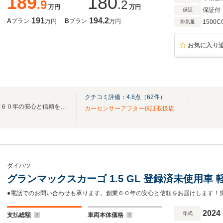
189
180
.9
.2
万円
万円
保証付
保証
191
194.2
A
プラン
B
プラン
万円
万円
1500C
排気量
お気に入り
クチコミ評価：
4.8
点（
62
件）
在庫保有台数１５００台！創業６０年の安心と信頼をお届けします！
カーセンサーアフター保証取扱店
ダイハツ
グランマックスカーゴ 1.5 GL 登録済未使用車 軽
2024
年式
支払総額
車両本体価格