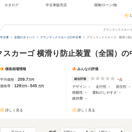
カタログ
中古車販売店
保険/ローン/他
グランマックスカー
中古車
全国のダイハツ
グランマックスカーゴの中古車
グランマックスカーゴ・横滑り防
クスカーゴ 横滑り防止装置（全国）の
価格相場情報
みんなの評価
-
209.7
総合評価
平均価格：
点
万円
129
545
価格帯：
万円～
万円
デザイン:
-
走行性:
-
居住性:
-
積載性:
-
運転のしやすさ:
-
維持費:
-
詳しく見る
詳しく見る