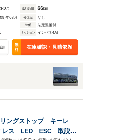
66
(R07)
km
走行距離
R09)年08月
なし
修復歴
法定整備付
整備
C
インパネ4AT
ミッション
無
在庫確認・見積依頼
追加
料
イドリングストップ キーレ
レス LED ESC 取説