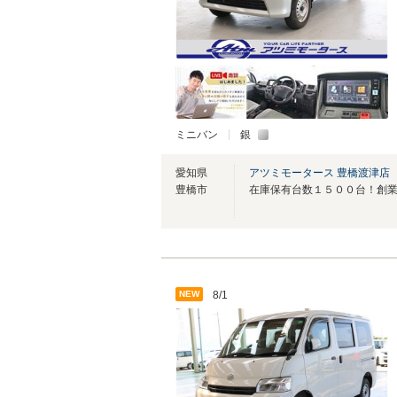
ミニバン
銀
愛知県
アツミモータース 豊橋渡津店
豊橋市
NEW
8/1