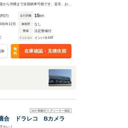
ワステ パワーウインドウ
当店では、法で定められたルールに基づき車両総額表示を行っております。北海道から沖縄まで全国納車可能です。是非、お気軽に072-841-8000までご相談ください。
15
(R07)
km
走行距離
R09)年12月
なし
修復歴
法定整備付
整備
C
インパネ4AT
ミッション
無
在庫確認・見積依頼
追加
料
360°
画像付
ディーラー保証
イド適合 ドラレコ Bカメラ
下さい！