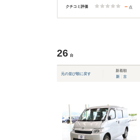
－
クチコミ評価
点
26
台
新着順
元の並び順に戻す
新
古