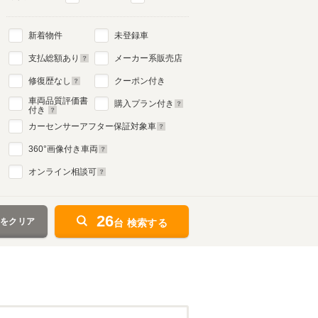
新着物件
未登録車
支払総額あり
メーカー系販売店
修復歴なし
クーポン付き
車両品質評価書
購入プラン付き
付き
カーセンサーアフター保証対象車
360
°画像付き車両
オンライン相談可
26
件をクリア
台 検索する