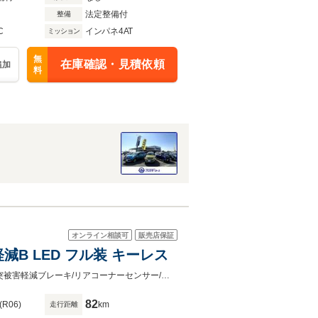
法定整備付
整備
C
インパネ4AT
ミッション
無
在庫確認・見積依頼
追加
料
オンライン相談可
販売店保証
減B LED フル装 キーレス
●電話でのお問い合わせも承ります。創業６０年の安心と信頼をお届けします！突被害軽減ブレーキ/リアコーナーセンサー/ターンランプ付電動格納式ドアミラー/プライバシーガラス
82
(R06)
km
走行距離