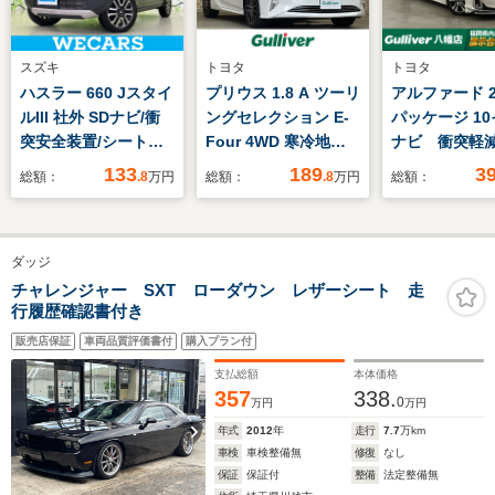
スズキ
トヨタ
トヨタ
ハスラー 660 Jスタイ
プリウス 1.8 A ツーリ
アルファード 2.
ルIII 社外 SDナビ/衝
ングセレクション E-
パッケージ 1
突安全装置/シートヒ
Four 4WD 寒冷地仕
ナビ 衝突軽
ーター 前席/車線逸脱
様 シートヒーター 純
キ モデリス
133
189
3
総額：
.8
万円
総額：
.8
万円
総額：
防止支援システム/シ
正ナビ
ロ レーダー
ート ハーフレザ
コントロール
ー/ETC/EBD付ABS/横
バックカメラ
ダッジ
滑り防止装置/アイド
ブレコーダー
リングストップ/バッ
動スライドドア
チャレンジャー SXT ローダウン レザーシート 走
行履歴確認書付き
クモニター/フルセグ
ヘッドライト
TV
ーセンサー 
販売店保証
車両品質評価書付
購入プラン付
キー
支払総額
本体価格
357
338.
0
万円
万円
年式
2012
年
走行
7.7
万km
車検
車検整備無
修復
なし
保証
保証付
整備
法定整備無