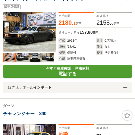
Harman/Kardon テクノロジーGRP ドライバーコンビニ
販売店保証
エンスGRP CL鍛造20AW CL2WAYエアサス
807HP マット黒ラッピング 元色ピッチB
支払総額
本体価格
2180.
2158.
1
0
万円
万円
157,800
通常ローン
月々
円
年式
2022
年
走行
0.7
万km
車検
'27/01
修復
なし
保証
保証付
整備
法定整備付
住所
埼玉県三郷市
今すぐ在庫確認・見積依頼
電話する
販売店：
オールインポート
ダッジ
チャレンジャー 340
支払総額
本体価格
応談
---