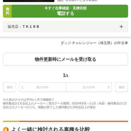
今すぐ在庫確認・見積依頼
無
電話する
料
販売店：
ＴＫ１６８
ダッジ チャレンジャー（埼玉県）の中古車
物件更新時にメールを受け取る
1
/1
最初
前の30件
次の30件
最後
※人気のクルマは平均1ヶ月で掲載終了
物件数合計1万台以上のメーカー｜算出データ期間：2024年9月～11月｜内容：物件数合計1万
台以上のメーカーのうち、掲載が終了した物件数が1,000台以上の場合
よく一緒に検討される車種を比較