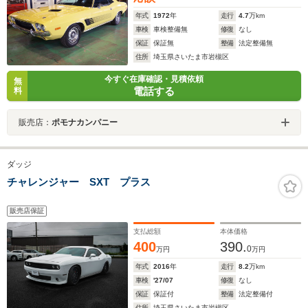
年式
1972
年
走行
4.7
万km
車検
車検整備無
修復
なし
保証
保証無
整備
法定整備無
住所
埼玉県さいたま市岩槻区
今すぐ在庫確認・見積依頼
無
電話する
料
販売店：
ポモナカンパニー
ダッジ
チャレンジャー SXT プラス
販売店保証
支払総額
本体価格
400
390.
0
万円
万円
年式
2016
年
走行
8.2
万km
車検
'27/07
修復
なし
保証
保証付
整備
法定整備付
住所
埼玉県さいたま市岩槻区