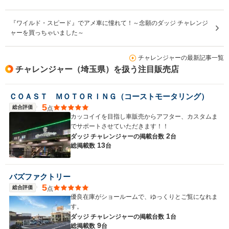
『ワイルド・スピード』でアメ車に憧れて！～念願のダッジ チャレンジ
ャーを買っちゃいました～
チャレンジャーの最新記事一覧
チャレンジャー（埼玉県）を扱う注目販売店
ＣＯＡＳＴ ＭＯＴＯＲＩＮＧ（コーストモータリング）
5
総合評価
点
カッコイイを目指し車販売からアフター、カスタムま
でサポートさせていただきます！！
2
ダッジ チャレンジャーの
掲載台数
台
13
総掲載数
台
バズファクトリー
5
総合評価
点
優良在庫がショールームで、ゆっくりとご覧になれま
す。
1
ダッジ チャレンジャーの
掲載台数
台
9
総掲載数
台