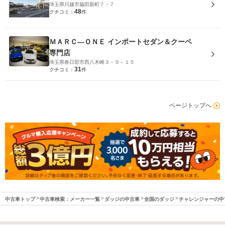
埼玉県川越市脇田新町７－７
48
クチコミ：
件
ＭＡＲＣ―ＯＮＥ インポートセダン＆クーペ
専門店
埼玉県春日部市西八木崎３－９－１５
31
クチコミ：
件
ページトップへ
中古車トップ
中古車検索：メーカー一覧
ダッジの中古車
全国のダッジ
チャレンジャーの中