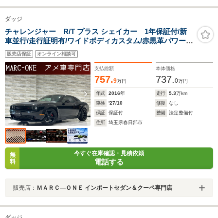
ダッジ
チャレンジャー R/T プラス シェイカー 1年保証付/新
車並行/走行証明有/ワイドボディカスタム/赤黒革パワーシ
ート/エアシート&ヒーター/ETC/ステアリングヒーター/バ
販売店保証
オンライン相談可
ックカメラ/リアソナー/20inchAW
支払総額
本体価格
757.
737.
9
0
万円
万円
年式
2016
年
走行
5.3
万km
車検
'27/10
修復
なし
保証
保証付
整備
法定整備付
住所
埼玉県春日部市
今すぐ在庫確認・見積依頼
無
電話する
料
販売店：
ＭＡＲＣ―ＯＮＥ インポートセダン＆クーペ専門店
ダッジ