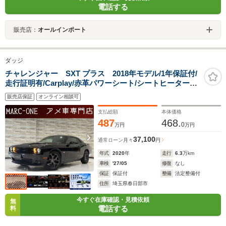
電話する
販売店：
オールインポート
ダッジ
チャレンジャー SXT プラス 2018年モデル/1年保証付/
走行証明有/Carplay/赤革パワーシート/シートヒーター・
シートエアコン/ETC/リアソナー/Bluetooth&USB/バック
販売店保証
オンライン相談可
カメラ/純正20inchAW/Borlaマフラー
支払総額
本体価格
487
468.
0
万円
万円
37,100
通常ローン
月々
円
年式
2020
年
走行
6.3
万km
車検
'27/05
修復
なし
保証
保証付
整備
法定整備付
住所
埼玉県春日部市
今すぐ在庫確認・見積依頼
無
電話する
料