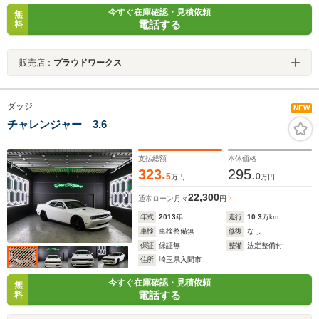
今すぐ在庫確認・見積依頼
無
電話する
料
販売店：
プラウドワークス
ダッジ
NEW
チャレンジャー 3.6
支払総額
本体価格
323.
295.
5
0
万円
万円
22,300
通常ローン
月々
円
年式
2013
年
走行
10.3
万km
車検
車検整備無
修復
なし
保証
保証無
整備
法定整備付
住所
埼玉県入間市
今すぐ在庫確認・見積依頼
無
電話する
料