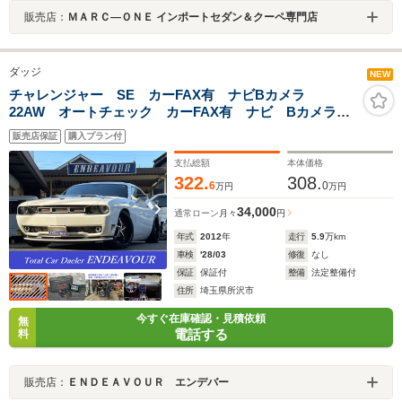
販売店：
ＭＡＲＣ―ＯＮＥ インポートセダン＆クーペ専門店
ダッジ
NEW
チャレンジャー SE カーFAX有 ナビBカメラ
22AW オートチェック カーFAX有 ナビ Bカメラ
社外エアロ&マフラー 社外22インチAW 記録簿
販売店保証
購入プラン付
支払総額
本体価格
322.
308.
6
0
万円
万円
34,000
通常ローン
月々
円
年式
2012
年
走行
5.9
万km
車検
'28/03
修復
なし
保証
保証付
整備
法定整備付
住所
埼玉県所沢市
今すぐ在庫確認・見積依頼
無
電話する
料
販売店：
ＥＮＤＥＡＶＯＵＲ エンデバー