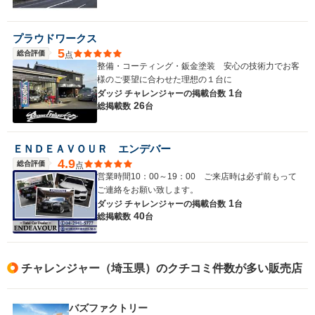
プラウドワークス
5
総合評価
点
整備・コーティング・鈑金塗装 安心の技術力でお客
様のご要望に合わせた理想の１台に
1
ダッジ チャレンジャーの
掲載台数
台
26
総掲載数
台
ＥＮＤＥＡＶＯＵＲ エンデバー
4.9
総合評価
点
営業時間10：00～19：00 ご来店時は必ず前もって
ご連絡をお願い致します。
1
ダッジ チャレンジャーの
掲載台数
台
40
総掲載数
台
チャレンジャー（埼玉県）のクチコミ件数が多い販売店
バズファクトリー