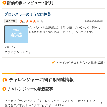
駆動方式
FR、4WD
FR
FR
評価の低いレビュー・評判
プロレスラーのような肉体美
3
総合評価
2013/02/24投稿
点
インパクトや重厚感には非常に長けている ので、街中で
走る際の視線が気持ちよく感じそうだと 思います。
ゲストさん
ダッジ チャレンジャー
すべてのクチコミをもっと見る(12件)
チャレンジャーに関する関連情報
チャレンジャーの最新記事
どデカい「サバーバン」「チャレンジャー」をとにかく“カワイイ！”と
愛でるアメ車女子 ～クルマ “女子” き：Vol.9～