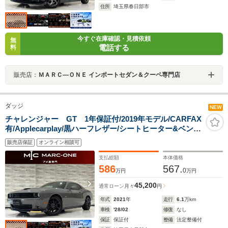
住所
埼玉県春日部市
今すぐ在庫確認・見積依頼
無
電話する
料
販売店：
ＭＡＲＣ―ＯＮＥ インポートセダン＆クーペ専門店
ダッジ
NEW
チャレンジャー GT 1年保証付/2019年モデル/CARFAX
有/Applecarplay/黒ハーフレザー/シートヒーター&ベンチ
レーション/ステアリングヒーター/ALPINEサウンド/ブレ
販売店保証
オンライン相談可
ンボキャリパー/Bカメラ/純正20AW
支払総額
本体価格
586
567.
0
万円
万円
45,200
通常ローン
月々
円
年式
2021
年
走行
6.1
万km
車検
'28/02
修復
なし
保証
保証付
整備
法定整備付