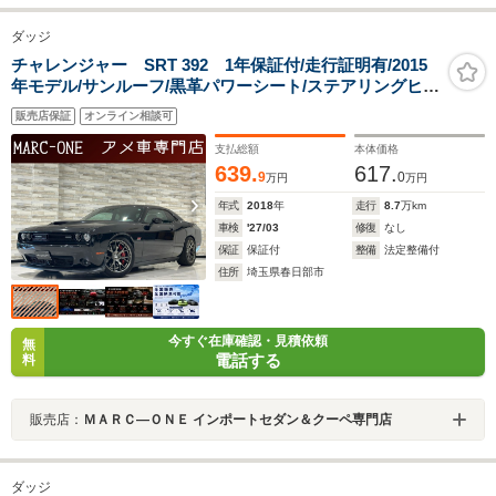
ダッジ
チャレンジャー SRT 392 1年保証付/走行証明有/2015
年モデル/サンルーフ/黒革パワーシート/ステアリングヒー
ター/エアシート&ヒーター/ETC/BSM/ACC/バックカメ
販売店保証
オンライン相談可
ラ/RS-R車高調/レッドシートベルト/Bluetooth&USB/純
正20inchAW
支払総額
本体価格
639.
617.
9
0
万円
万円
年式
2018
年
走行
8.7
万km
車検
'27/03
修復
なし
保証
保証付
整備
法定整備付
住所
埼玉県春日部市
今すぐ在庫確認・見積依頼
無
電話する
料
販売店：
ＭＡＲＣ―ＯＮＥ インポートセダン＆クーペ専門店
ダッジ