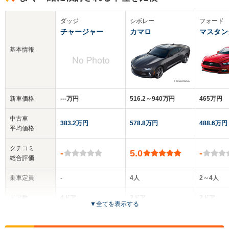
ダッジ
シボレー
フォード
チャージャー
カマロ
マスタン
基本情報
新車価格
‐‐‐万円
516.2～940万円
465万円
中古車
383.2万円
578.8万円
488.6万円
平均価格
クチコミ
-
5.0
-
総合評価
乗車定員
-
4人
2～4人
ドア数
4ドア
2ドア
2ドア
▼
全てを表示する
全高
全高
全