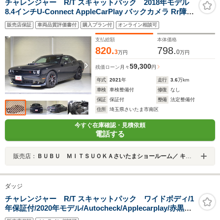
チャレンジャー R/T スキャットパック 2018年モデル
8.4インチU-Connect AppleCarPlay バックカメラ Rr障害
物センサー ETC ドライブレコーダー GPSレーダー Rrフ
販売店保証
車両品質評価書付
購入プラン付
オンライン相談可
ィルム施工済 サンルーフ アダプティブクルーズコントロ
ール ブラインドスポットモニター
支払総額
本体価格
820.
798.
3
0
万円
万円
59,300
残価ローン
月々
円
年式
2021
年
走行
3.6
万km
車検
車検整備付
修復
なし
保証
保証付
整備
法定整備付
住所
埼玉県さいたま市南区
今すぐ在庫確認・見積依頼
電話する
販売店：
ＢＵＢＵ ＭＩＴＳＵＯＫＡさいたまショールーム／ キャデラックさいたま南／シボレーさいたま南
ダッジ
チャレンジャー R/T スキャットパック ワイドボディ/1
年保証付/2020年モデル/Autocheck/Applecarplay/赤黒ハ
ーフレザー/シートヒーター&エアコン/サンルーフ/ステア