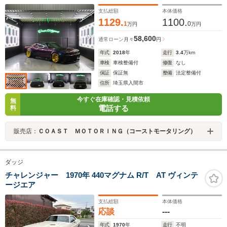
支払総額
本体価格
1129.
1100.
1
0
万円
万円
58,600
通常ローン
月々
円
年式
2018
年
走行
3.4
万km
車検
車検整備付
修復
なし
保証
保証無
整備
法定整備付
住所
埼玉県入間市
今すぐ在庫確認・見積依頼
無
電話する
料
販売店：
ＣＯＡＳＴ ＭＯＴＯＲＩＮＧ（コーストモータリング）
ダッジ
チャレンジャー 1970年 440マグナム R/T AT ヴィンテ
ージエア
支払総額
本体価格
応談
---
年式
1970
年
走行
不明