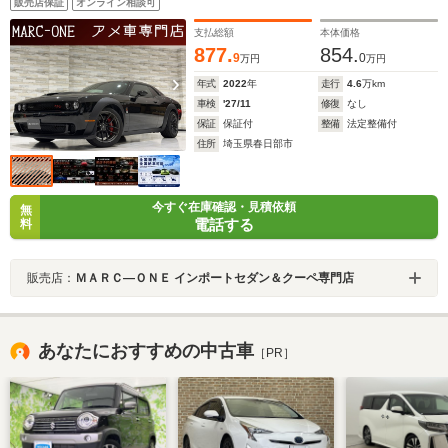
販売店保証
オンライン相談可
リングヒーター/BSM/ETC/ラプター塗装/Bカメラ/リアソ
ナー/ALPINEオーディオ/純正20AW
支払総額
本体価格
877.
854.
9
0
万円
万円
年式
2022
年
走行
4.6
万km
車検
'27/11
修復
なし
保証
保証付
整備
法定整備付
住所
埼玉県春日部市
今すぐ在庫確認・見積依頼
無
電話する
料
販売店：
ＭＡＲＣ―ＯＮＥ インポートセダン＆クーペ専門店
あなたにおすすめの中古車
［PR］