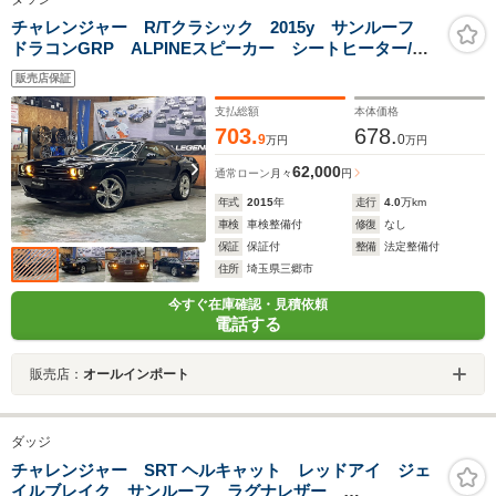
チャレンジャー R/Tクラシック 2015y サンルーフ
ドラコンGRP ALPINEスピーカー シートヒーター/ベ
ンチレーション クラシック20AW
販売店保証
支払総額
本体価格
703.
678.
9
0
万円
万円
62,000
通常ローン
月々
円
年式
2015
年
走行
4.0
万km
車検
車検整備付
修復
なし
保証
保証付
整備
法定整備付
住所
埼玉県三郷市
今すぐ在庫確認・見積依頼
電話する
販売店：
オールインポート
ダッジ
チャレンジャー SRT ヘルキャット レッドアイ ジェ
イルブレイク サンルーフ ラグナレザー