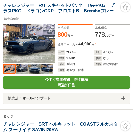
チャレンジャー R/T スキャットパック T/A-PKG プ
ラスPKG ドラコンGRP フロストB Bremboブレー
キ Apple CarPlay/ Android Auto
販売店保証
支払総額
本体価格
800
778.
0
万円
万円
44,900
通常ローン
月々
円
年式
2020
年
走行
4.0
万km
車検
'28/02
修復
なし
保証
保証付
整備
法定整備付
住所
埼玉県三郷市
今すぐ在庫確認・見積依頼
電話する
販売店：
オールインポート
ダッジ
チャレンジャー SRT ヘルキャット COASTフルカスタ
ム スーサイド SAVINI20AW