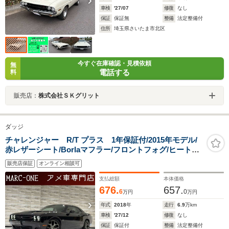
車検
'27/07
修復
なし
保証
保証無
整備
法定整備付
住所
埼玉県さいたま市北区
今すぐ在庫確認・見積依頼
無
電話する
料
販売店：
株式会社ＳＫグリット
ダッジ
チャレンジャー R/T プラス 1年保証付/2015年モデル/
赤レザーシート/Borlaマフラー/フロントフォグ/ヒートシ
ーター&エアシート/ETC2.0/バックカメ
販売店保証
オンライン相談可
ラ/Bluetooth&USB/ALPINEオーディオ/純正20inchAW/ア
ダプティブクルーズコントロール
支払総額
本体価格
676.
657.
6
0
万円
万円
年式
2018
年
走行
6.9
万km
車検
'27/12
修復
なし
保証
保証付
整備
法定整備付