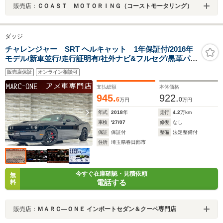
販売店：
ＣＯＡＳＴ ＭＯＴＯＲＩＮＧ（コーストモータリング）
ダッジ
チャレンジャー SRT ヘルキャット 1年保証付/2016年
モデル/新車並行/走行証明有/社外ナビ&フルセグ/黒革パワ
ーシート/エアシート&ヒーター/ステアリングヒーター/バ
販売店保証
オンライン相談可
ックカメラ/Bluetooth/純正20inchAW
支払総額
本体価格
945.
922.
6
0
万円
万円
年式
2018
年
走行
4.2
万km
車検
'27/07
修復
なし
保証
保証付
整備
法定整備付
住所
埼玉県春日部市
今すぐ在庫確認・見積依頼
無
電話する
料
販売店：
ＭＡＲＣ―ＯＮＥ インポートセダン＆クーペ専門店