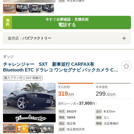
住所
埼玉県川越市
今すぐ在庫確認・見積依頼
無
電話する
料
販売店：
バズファクトリー
ダッジ
チャレンジャー SXT 新車並行 CARFAX有
Bluetooth ETC ドラレコ ワンセグナビ バックカメラ CD
DVDローダウン プッシュスタート エアコン・クーラー
購入プラン付
360°画像付
パワステ パワーウィンドウ 電動シート
支払総額
本体価格
319
299.
0
万円
万円
37,800
通常ローン
月々
円
年式
2012
年
走行
9.3
万km
車検
'28/03
修復
なし
保証
保証無
整備
法定整備付
住所
埼玉県所沢市