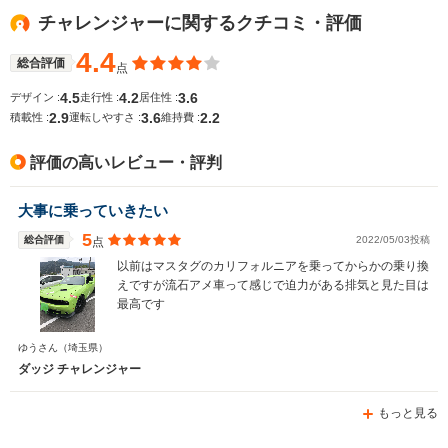
-m
1.34m～1.35m
1.
チャレンジャーに関するクチコミ・評価
4.4
総合評価
点
全幅
全幅
全
サイズ
-m
1.9m
1.
4.5
4.2
3.6
デザイン :
走行性 :
居住性 :
全長
全長
(全長x全幅x全高)
2.9
3.6
2.2
積載性 :
運転しやすさ :
維持費 :
-m
4.78m～4.79m
4.
評価の高いレビュー・評判
ホイールベース
ホイールベース
ホイー
大事に乗っていきたい
-m
-m
5
総合評価
2022/05/03投稿
点
以前はマスタグのカリフォルニアを乗ってからかの乗り換
えですが流石アメ車って感じで迫力がある排気と見た目は
最高です
WLTCモード
-
-
-
燃費
ゆうさん
（埼玉県）
ダッジ チャレンジャー
もっと見る
排気量
3600～6400cc
1998～6168cc
2260～52