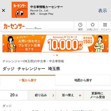
中古車情報カーセンサー
表示
Recruit Co., Ltd.
無料 － Google Play
履歴
お気に入り
メニュー
チャレンジャー(埼玉県)の中古車・中古車情報
ダッジ チャレンジャー 埼玉県
一覧から探す
地図から探す
更新時に
20
絞り込み
並べ替え
台
メール受信
ダッジ