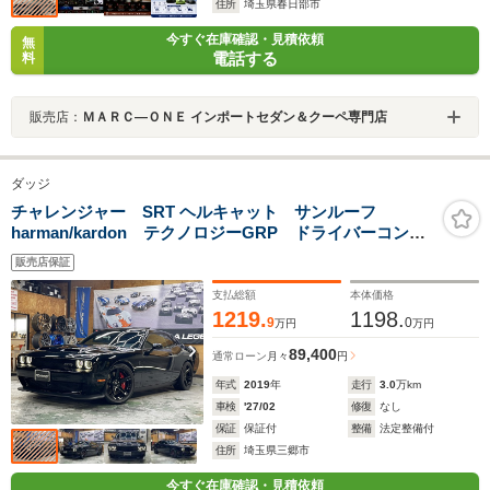
住所
埼玉県春日部市
今すぐ在庫確認・見積依頼
無
電話する
料
販売店：
ＭＡＲＣ―ＯＮＥ インポートセダン＆クーペ専門店
ダッジ
チャレンジャー SRT ヘルキャット サンルーフ
harman/kardon テクノロジーGRP ドライバーコンビ
ニエンスGRP カープレイ 4本出マフラー 屋内展示
販売店保証
支払総額
本体価格
1219.
1198.
9
0
万円
万円
89,400
通常ローン
月々
円
年式
2019
年
走行
3.0
万km
車検
'27/02
修復
なし
保証
保証付
整備
法定整備付
住所
埼玉県三郷市
今すぐ在庫確認・見積依頼