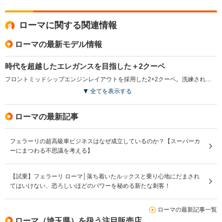
ローマに関する関連情報
ローマの最新モデル情報
時代を超越したエレガンスを目指した＋2クーペ
フロントミッドシップエンジンレイアウトを採用した2+2クーペ。洗練されたプロポーションと時代を超越したデザインに加え、比類のないパフォーマンスとハンドリングも実現させている。独自のパフォーマンスとスタイルは、1950～60年代のローマを特徴づけるような、気ままで楽しい当時の生活スタイルを表現したもの。エンジンは、最高出力620ps／最大トルク760N・mを発生する、3.8L V8ターボで、新設計の8速デュアルクラッチミッションとの組み合わせで、0-100km/h加速3.4秒、最高速度320km/hを実現している。リアウインドウに組み込まれた可動式のリアスポイラーが圧倒的なダウンフォースを確保。セグメントで最も優れたパワーウェイトレシオを誇る。（2020.4）
全てを表示する
ローマの最新記事
フェラーリの超高級車ビジネスはなぜ成立しているのか？【スーパーカ
ーにまつわる不思議を考える】
【試乗】フェラーリ ローマ│落ち着いたルックスと乗り心地にだまされ
てはいけない、恐ろしいほどのパワーを秘める新たな刺客！
ローマの最新記事一覧
ローマ（埼玉県）を扱う注目販売店