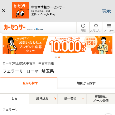
中古車情報カーセンサー
表示
Recruit Co., Ltd.
無料 － Google Play
履歴
お気に入り
メニュー
ローマ(埼玉県)の中古車・中古車情報
フェラーリ ローマ 埼玉県
一覧から探す
地図から探す
更新時に
1
絞り込み
並べ替え
台
メール受信
フェラーリ