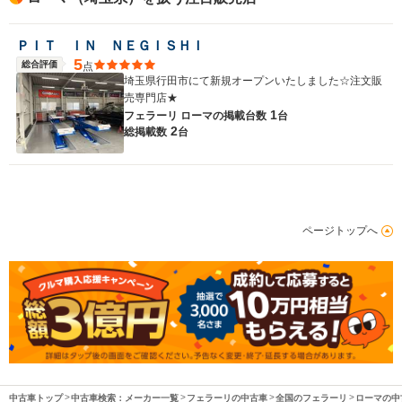
ＰＩＴ ＩＮ ＮＥＧＩＳＨＩ
5
総合評価
点
埼玉県行田市にて新規オープンいたしました☆注文販
売専門店★
1
フェラーリ ローマの
掲載台数
台
2
総掲載数
台
ページトップへ
中古車トップ
中古車検索：メーカー一覧
フェラーリの中古車
全国のフェラーリ
ローマの中