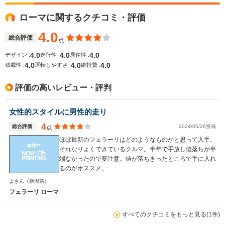
ローマに関するクチコミ・評価
WLTCモード
-
-
-
燃費
4.0
総合評価
点
4.0
4.0
4.0
デザイン :
走行性 :
居住性 :
4.0
4.0
4.0
積載性 :
運転しやすさ :
維持費 :
排気量
3855cc
3855cc
2992cc
評価の高いレビュー・評判
駆動方式
FR
FR
MR
女性的スタイルに男性的走り
4
総合評価
2024/05/26投稿
点
ほぼ最新のフェラーリはどのようなものかと思って入手。
それなりよくできているクルマ。半年で手放し値落ちが半
端なかったので要注意。値が落ちきったところで手に入れ
るのがオススメ。
よさん
（新潟県）
フェラーリ ローマ
すべてのクチコミをもっと見る(1件)