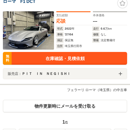
ローマ F1 DCT
支払総額
本体価格
応談
---
年式
2022
年
走行
0.6
万km
車検
'27/04
修復
なし
保証
保証無
整備
法定整備付
住所
埼玉県行田市
無
在庫確認・見積依頼
料
販売店：
ＰＩＴ ＩＮ ＮＥＧＩＳＨＩ
フェラーリ ローマ（埼玉県）の中古車
物件更新時にメールを受け取る
1
/1