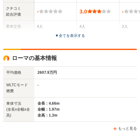
クチコミ
-
3.0
-
総合評価
乗車定員
4人
4人
2人
▼
全てを表示する
ドア数
2ドア
2ドア
2ドア
全高
全高
全
ローマの基本情報
1.31m
1.32m
1.
平均価格
2607.9万円
全幅
全幅
全
WLTCモード
-
サイズ
1.97m
1.94m
1.
燃費
全長
全長
(全長x全幅x全高)
4.66m
4.59m
4.
車体寸法
全長：4.66m
(全長x全幅x全
全幅：1.97m
高)
全高：1.3m
ホイールベース
ホイールベース
ホイー
-m
-m
もっと見る