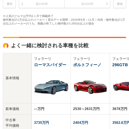
最初
前の30件
次の30件
最後
※人気のクルマは平均1ヶ月で掲載終了
物件数合計1万台以上のメーカー｜算出データ期間：2024年9月～11月｜内容：物件数合計1万
台以上のメーカーのうち、掲載が終了した物件数が1,000台以上の場合
よく一緒に検討される車種を比較
フェラーリ
フェラーリ
フェラー
ローマスパイダー
ポルトフィーノ
296GTB
基本情報
新車価格
‐‐‐万円
2530～2631万円
3678万円
中古車
3735万円
2404万円
3562.6万
平均価格