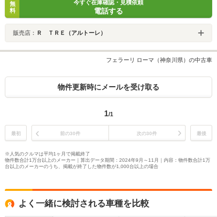
今すぐ在庫確認・見積依頼
無
電話する
料
販売店：
Ｒ ＴＲＥ（アルトーレ）
フェラーリ ローマ（神奈川県）の中古車
物件更新時にメールを受け取る
1
/1
最初
前の30件
次の30件
最後
※人気のクルマは平均1ヶ月で掲載終了
物件数合計1万台以上のメーカー｜算出データ期間：2024年9月～11月｜内容：物件数合計1万
台以上のメーカーのうち、掲載が終了した物件数が1,000台以上の場合
よく一緒に検討される車種を比較