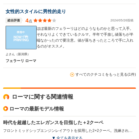
駆動方式
FR
FR
MR
女性的スタイルに男性的走り
4
総合評価
2024/05/26投稿
点
ほぼ最新のフェラーリはどのようなものかと思って入手。
それなりよくできているクルマ。半年で手放し値落ちが半
端なかったので要注意。値が落ちきったところで手に入れ
るのがオススメ。
よさん
（新潟県）
フェラーリ ローマ
すべてのクチコミをもっと見る(1件)
ローマに関する関連情報
ローマの最新モデル情報
時代を超越したエレガンスを目指した＋2クーペ
フロントミッドシップエンジンレイアウトを採用した2+2クーペ。洗練されたプロポーションと時代を超越したデザインに加え、比類のないパフォーマンスとハンドリングも実現させている。独自のパフォーマンスとスタイルは、1950～60年代のローマを特徴づけるような、気ままで楽しい当時の生活スタイルを表現したもの。エンジンは、最高出力620ps／最大トルク760N・mを発生する、3.8L V8ターボで、新設計の8速デュアルクラッチミッションとの組み合わせで、0-100km/h加速3.4秒、最高速度320km/hを実現している。リアウインドウに組み込まれた可動式のリアスポイラーが圧倒的なダウンフォースを確保。セグメントで最も優れたパワーウェイトレシオを誇る。（2020.4）
全てを表示する