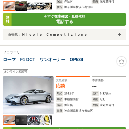
保証
保証付
整備
法定整備付
住所
神奈川県横浜市都筑区
今すぐ在庫確認・見積依頼
無
電話する
料
販売店：
Ｎｉｃｏｌｅ Ｃｏｍｐｅｔｉｚｉｏｎｅ
フェラーリ
ローマ F1 DCT ワンオーナー OP538
オンライン相談可
支払総額
本体価格
応談
---
年式
2021
年
走行
0.3
万km
車検
車検整備付
修復
なし
保証
保証無
整備
法定整備付
住所
神奈川県横浜市都筑区