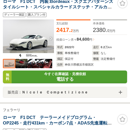
ローマ F1 DCT 内装:Bordeaux・スクエアパターンス
タイルシート・スペシャルカラードステッチ・アルカン
タラステアリングホイール(ボルドー)・リアパーキングカ
ディーラー保証
購入プラン付
メラ・アルカンタラインテリアインサート
支払総額
本体価格
2417.
2380.
2
0
万円
万円
84,600
残価ローン
月々
円
年式
2022
年
走行
0.2
万km
車検
車検整備付
修復
なし
保証
保証付
整備
法定整備付
住所
神奈川県横浜市都筑区
今すぐ在庫確認・見積依頼
無
電話する
料
販売店：
Ｎｉｃｏｌｅ Ｃｏｍｐｅｔｉｚｉｏｎｅ
フェラーリ
ローマ F1 DCT テーラーメイドプログラム・
OP2245・走行431km・カーボン7点・ADAS先進運転シ
ステムパッケージ・サラウンドビュー・MagneRideデュ