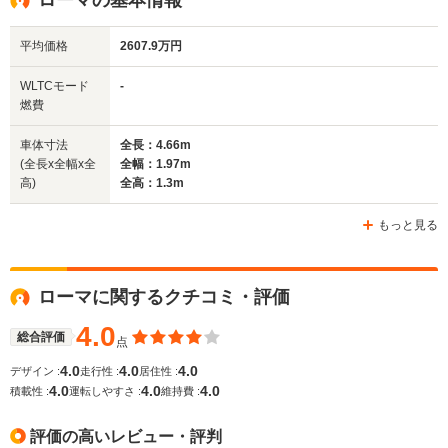
1.31m
1.32m
1.
平均価格
2607.9万円
全幅
全幅
全
WLTCモード
-
サイズ
1.97m
1.94m
1.
燃費
全長
全長
(全長x全幅x全高)
4.66m
4.59m
4.
車体寸法
全長：4.66m
(全長x全幅x全
全幅：1.97m
高)
全高：1.3m
ホイールベース
ホイールベース
ホイー
-m
-m
もっと見る
ローマに関するクチコミ・評価
WLTCモード
-
-
-
燃費
4.0
総合評価
点
4.0
4.0
4.0
デザイン :
走行性 :
居住性 :
4.0
4.0
4.0
積載性 :
運転しやすさ :
維持費 :
排気量
3855cc
3855cc
2992cc
評価の高いレビュー・評判