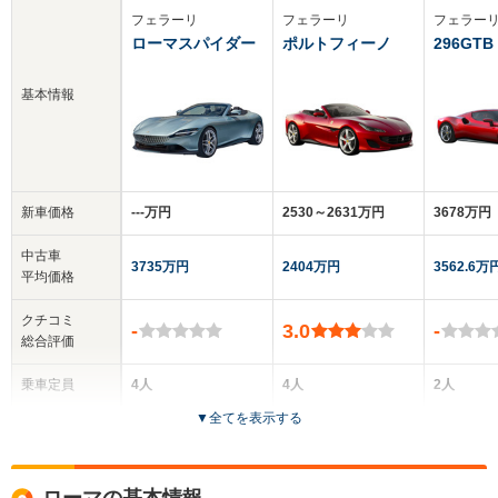
フェラーリ
フェラーリ
フェラー
ローマスパイダー
ポルトフィーノ
296GTB
基本情報
新車価格
‐‐‐万円
2530～2631万円
3678万円
中古車
3735万円
2404万円
3562.6万
平均価格
クチコミ
-
3.0
-
総合評価
乗車定員
4人
4人
2人
▼
全てを表示する
ドア数
2ドア
2ドア
2ドア
全高
全高
全
ローマの基本情報