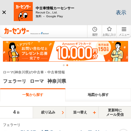
中古車情報カーセンサー
表示
Recruit Co., Ltd.
無料 － Google Play
履歴
お気に入り
メニュー
ローマ(神奈川県)の中古車・中古車情報
フェラーリ ローマ 神奈川県
一覧から探す
地図から探す
更新時に
4
絞り込み
並べ替え
台
メール受信
フェラーリ