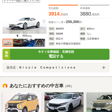
ディーラー保証
購入プラン付
アルモードサスペンション・パッセンジャーディスプレ
イ・HiFiシステム
支払総額
本体価格
3914.
3880.
5
0
万円
万円
255,300
残価ローン
月々
円
年式
2023
年
走行
431
km
車検
'26/09
修復
なし
保証
保証付
整備
法定整備付
住所
神奈川県横浜市都筑区
今すぐ在庫確認・見積依頼
無
電話する
料
販売店：
Ｎｉｃｏｌｅ Ｃｏｍｐｅｔｉｚｉｏｎｅ
あなたにおすすめの中古車
［PR］