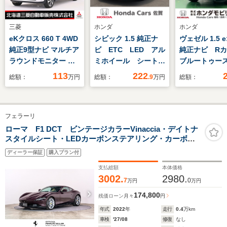
三菱
ホンダ
ホンダ
eKクロス 660 T 4WD
シビック 1.5 純正ナ
ヴェゼル 1.5 e
純正9型ナビ マルチア
ビ ETC LED アル
純正ナビ R
ラウンドモニター ド
ミホイール シートヒ
ブルートゥー
ライブレコーダー
ーター
セグ
113
222
総額：
万円
総額：
.9
万円
総額：
ETC ベンチシート 横
滑り防止装置 レーン
キープアシスト デジ
フェラーリ
タルルームミラー
ローマ F1 DCT ビンテージカラーVinaccia・デイトナ
スタイルシート・LEDカーボンステアリング・カーボン
ダッシュボードインサート・カーボンシルプレート・カ
ディーラー保証
購入プラン付
ーボンセンタートンネル・アルミニウムカラードブレー
キキャリパー
支払総額
本体価格
3002.
2980.
7
0
万円
万円
174,800
残価ローン
月々
円
年式
2022
年
走行
0.4
万km
車検
'27/08
修復
なし