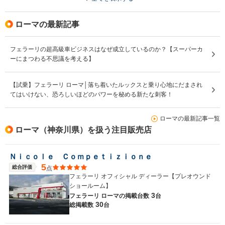
ローマの最新記事
フェラーリの超高級車ビジネスはなぜ成立しているのか？【スーパーカ
ーにまつわる不思議を考える】
【試乗】フェラーリ ローマ│落ち着いたルックスと乗り心地にだまされ
てはいけない、恐ろしいほどのパワーを秘める新たな刺客！
ローマの最新記事一覧
ローマ（神奈川県）を扱う注目販売店
Ｎｉｃｏｌｅ Ｃｏｍｐｅｔｉｚｉｏｎｅ
5
総合評価
点
フェラーリ オフィシャル ディーラー【プレオウンド
ショールーム】
3
フェラーリ ローマの
掲載台数
台
30
総掲載数
台