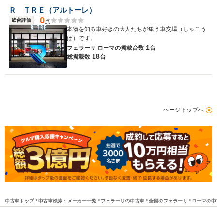
Ｒ ＴＲＥ（アルトーレ）
0
総合評価
点
本物を知る車好きの大人たちが集う車交場（しゃこう
ば）です。
1
フェラーリ ローマの
掲載台数
台
18
総掲載数
台
ページトップへ
中古車トップ
中古車検索：メーカー一覧
フェラーリの中古車
全国のフェラーリ
ローマの中