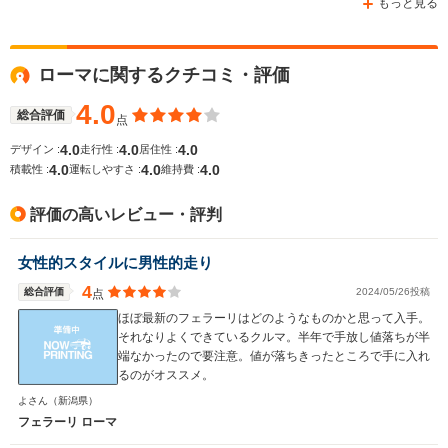
もっと見る
ローマに関するクチコミ・評価
WLTCモード
-
-
-
燃費
4.0
総合評価
点
4.0
4.0
4.0
デザイン :
走行性 :
居住性 :
4.0
4.0
4.0
積載性 :
運転しやすさ :
維持費 :
排気量
3855cc
3855cc
2992cc
評価の高いレビュー・評判
駆動方式
FR
FR
MR
女性的スタイルに男性的走り
4
総合評価
2024/05/26投稿
点
ほぼ最新のフェラーリはどのようなものかと思って入手。
それなりよくできているクルマ。半年で手放し値落ちが半
端なかったので要注意。値が落ちきったところで手に入れ
るのがオススメ。
よさん
（新潟県）
フェラーリ ローマ