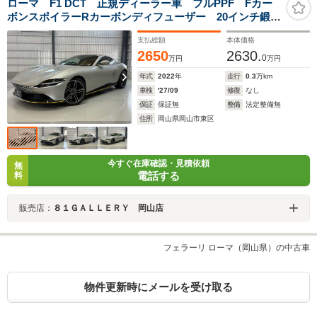
ローマ F1 DCT 正規ディーラー車 フルPPF Fカー
ボンスポイラーRカーボンディフューザー 20インチ鍛造
ダイヤモンドホイール マグネライドアブソーバー カ
支払総額
本体価格
ヴァリーノ刺繍 ブラックキャリパー ベンチレータ
2650
2630.
ー フル電動シート
0
万円
万円
年式
2022
年
走行
0.3
万km
車検
'27/09
修復
なし
保証
保証無
整備
法定整備無
住所
岡山県岡山市東区
今すぐ在庫確認・見積依頼
無
電話する
料
販売店：
８１ＧＡＬＬＥＲＹ 岡山店
フェラーリ ローマ（岡山県）の中古車
物件更新時にメールを受け取る