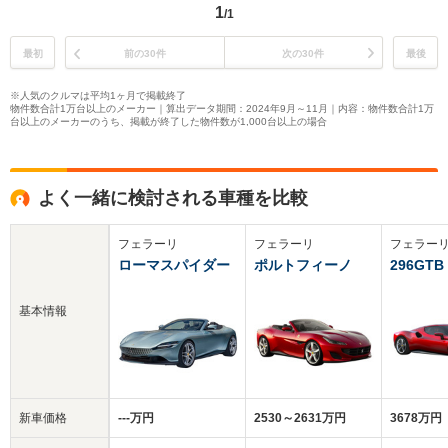
1
/1
最初
前の30件
次の30件
最後
※人気のクルマは平均1ヶ月で掲載終了
物件数合計1万台以上のメーカー｜算出データ期間：2024年9月～11月｜内容：物件数合計1万
台以上のメーカーのうち、掲載が終了した物件数が1,000台以上の場合
よく一緒に検討される車種を比較
フェラーリ
フェラーリ
フェラー
ローマスパイダー
ポルトフィーノ
296GTB
基本情報
新車価格
‐‐‐万円
2530～2631万円
3678万円