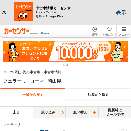
中古車情報カーセンサー
表示
Recruit Co., Ltd.
無料 － Google Play
履歴
お気に入り
メニュー
ローマ(岡山県)の中古車・中古車情報
フェラーリ ローマ 岡山県
一覧から探す
地図から探す
更新時に
1
絞り込み
並べ替え
台
メール受信
フェラーリ