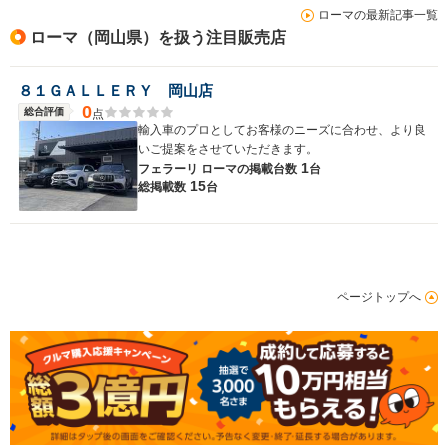
ローマの最新記事一覧
ローマ（岡山県）を扱う注目販売店
８１ＧＡＬＬＥＲＹ 岡山店
0
総合評価
点
輸入車のプロとしてお客様のニーズに合わせ、より良
いご提案をさせていただきます。
1
フェラーリ ローマの
掲載台数
台
15
総掲載数
台
ページトップへ