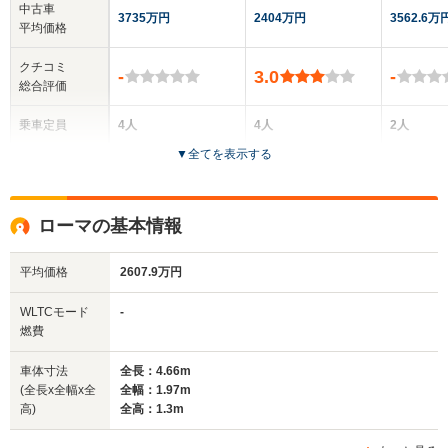
中古車
3735万円
2404万円
3562.6万
平均価格
クチコミ
-
3.0
-
総合評価
乗車定員
4人
4人
2人
▼
全てを表示する
ドア数
2ドア
2ドア
2ドア
全高
全高
全
ローマの基本情報
1.31m
1.32m
1.
平均価格
2607.9万円
全幅
全幅
全
WLTCモード
-
サイズ
1.97m
1.94m
1.
燃費
全長
全長
(全長x全幅x全高)
4.66m
4.59m
4.
車体寸法
全長：4.66m
(全長x全幅x全
全幅：1.97m
高)
全高：1.3m
ホイールベース
ホイールベース
ホイー
-m
-m