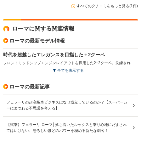
すべてのクチコミをもっと見る(1件)
ローマに関する関連情報
ローマの最新モデル情報
時代を超越したエレガンスを目指した＋2クーペ
フロントミッドシップエンジンレイアウトを採用した2+2クーペ。洗練されたプロポーションと時代を超越したデザインに加え、比類のないパフォーマンスとハンドリングも実現させている。独自のパフォーマンスとスタイルは、1950～60年代のローマを特徴づけるような、気ままで楽しい当時の生活スタイルを表現したもの。エンジンは、最高出力620ps／最大トルク760N・mを発生する、3.8L V8ターボで、新設計の8速デュアルクラッチミッションとの組み合わせで、0-100km/h加速3.4秒、最高速度320km/hを実現している。リアウインドウに組み込まれた可動式のリアスポイラーが圧倒的なダウンフォースを確保。セグメントで最も優れたパワーウェイトレシオを誇る。（2020.4）
全てを表示する
ローマの最新記事
フェラーリの超高級車ビジネスはなぜ成立しているのか？【スーパーカ
ーにまつわる不思議を考える】
【試乗】フェラーリ ローマ│落ち着いたルックスと乗り心地にだまされ
てはいけない、恐ろしいほどのパワーを秘める新たな刺客！