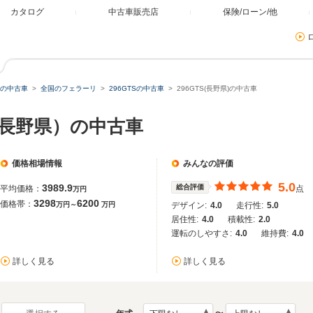
カタログ
中古車販売店
保険/ローン/他
の中古車
全国のフェラーリ
296GTSの中古車
296GTS(長野県)の中古車
S（長野県）の中古車
価格相場情報
みんなの評価
5.0
3989.9
総合評価
平均価格：
点
万円
3298
6200
価格帯：
万円～
万円
デザイン:
4.0
走行性:
5.0
居住性:
4.0
積載性:
2.0
運転のしやすさ:
4.0
維持費:
4.0
詳しく見る
詳しく見る