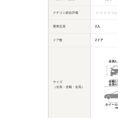
-
クチコミ総合評価
乗車定員
2人
ドア数
2ドア
全高
1
全幅
1
サイズ
全長
4
（全長・全幅・全高）
ホイール
-