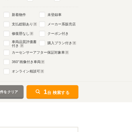
新着物件
未登録車
支払総額あり
メーカー系販売店
修復歴なし
クーポン付き
車両品質評価書
購入プラン付き
付き
カーセンサーアフター保証対象車
360
°画像付き車両
オンライン相談可
1
条件をクリア
台 検索する