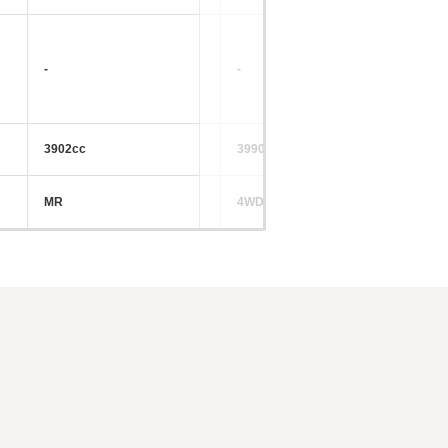
-
-
-
3902cc
3990cc
38
MR
4WD
FR