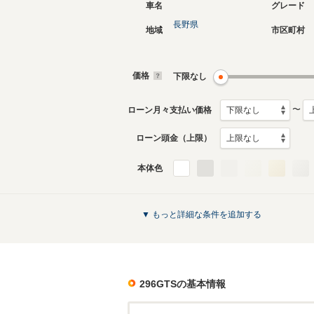
車名
グレード
長野県
地域
市区町村
価格
下限なし
〜
ローン月々支払い価格
ローン頭金（上限）
本体色
▼ もっと詳細な条件を追加する
296GTS
の基本情報