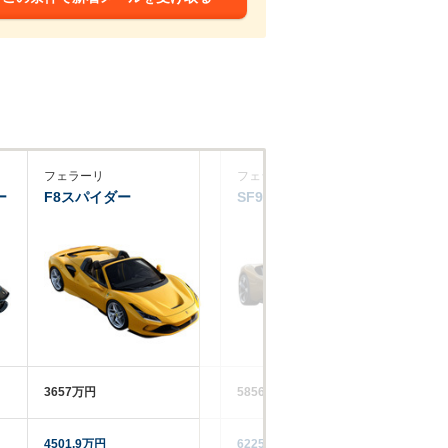
フェラーリ
フェラーリ
フ
ー
F8スパイダー
SF90スパイダー
ロ
3657万円
5856万円
‐‐
4501.9万円
6225.2万円
37