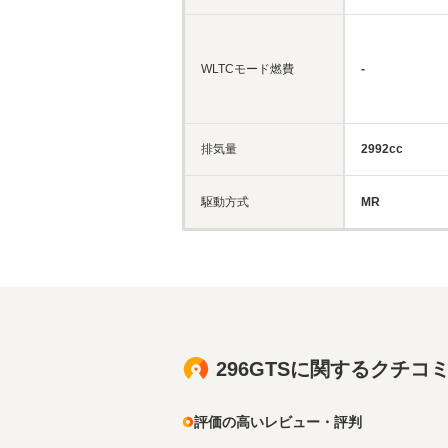
WLTCモード燃費
-
排気量
2992cc
駆動方式
MR
296GTSに関するクチコ
評価の高いレビュー・評判