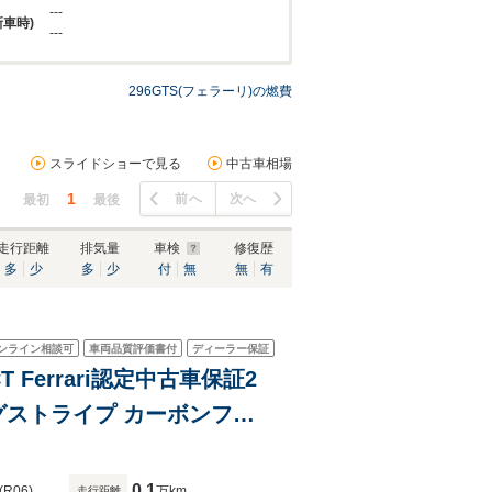
---
新車時)
---
296GTS(フェラーリ)の燃費
スライドショーで見る
中古車相場
1
前へ
次へ
最初
最後
走行距離
排気量
車検
修復歴
多
少
多
少
付
無
無
有
ンライン相談可
車両品質評価書付
ディーラー保証
T Ferrari認定中古車保証2
ストライプ カーボンファ
ーシングシート LEDカー
0.1
(R06)
万km
走行距離