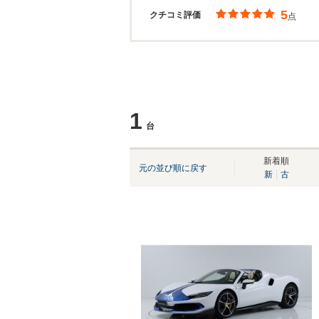
5
クチコミ評価
点
1
台
新着順
元の並び順に戻す
新
古