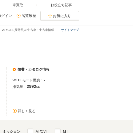
車買取
お役立ち記事
ログイン
閲覧履歴
お気に入り
296GTS(長野県)の中古車・中古車情報
サイトマップ
燃費・カタログ情報
-
WLTCモード燃費：
2992
排気量：
cc
詳しく見る
ミッション
AT/CVT
MT