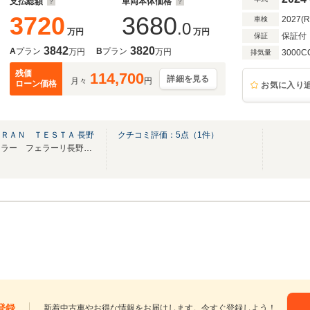
支払総額
車両本体価格
3720
3680
2027(
車検
.0
万円
万円
保証付
保証
3842
3820
A
プラン
B
プラン
万円
万円
3000C
排気量
残価
114,700
詳細を見る
月々
円
ローン価格
お気に入り
ＲＡＮ ＴＥＳＴＡ 長野
クチコミ評価：
5
点（
1
件）
フェラーリオフィシャルディーラー フェラーリ長野ショールーム
登録
新着中古車やお得な情報をお届けします。今すぐ登録しよう！