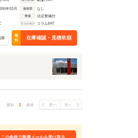
R09)年03月
なし
修復歴
法定整備付
整備
C
コラム8AT
ミッション
無
在庫確認・見積依頼
追加
料
1
前へ
次へ
最初
最後
この条件で新着メールを受け取る