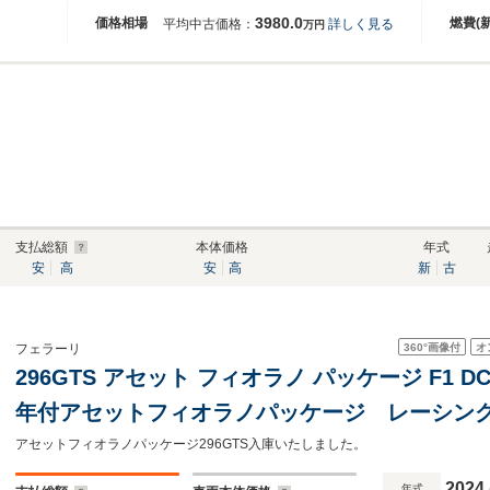
3980.0
価格相場
燃費(
平均中古価格：
詳しく見る
万円
支払総額
本体価格
年式
安
高
安
高
新
古
360°
画像付
オ
フェラーリ
296GTS アセット フィオラノ パッケージ F1 DC
年付アセットフィオラノパッケージ レーシング
イバーリアディフューザー カーボンファイバーレ
アセットフィオラノパッケージ296GTS入庫いたしました。
ボンファイバーステアリングホイール
2024
年式