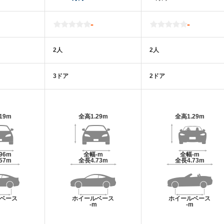
-
-
2人
2人
3ドア
2ドア
.19m
全高
1.29m
全高
1.29m
.96m
全幅
-m
全幅
-m
.57m
全長
4.73m
全長
4.73m
ベース
ホイールベース
ホイールベース
m
-m
-m