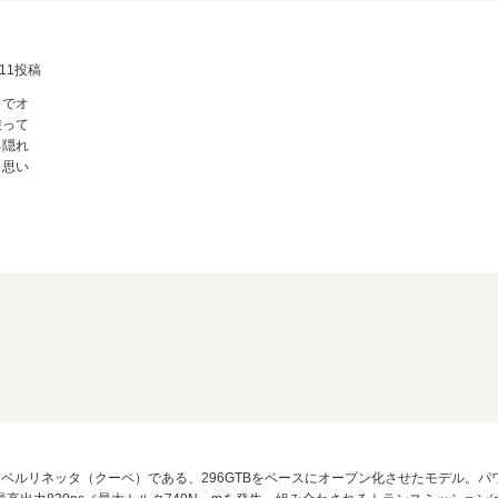
5/11投稿
までオ
乗って
る隠れ
と思い
ベルリネッタ（クーペ）である、296GTBをベースにオープン化させたモデル。パワ