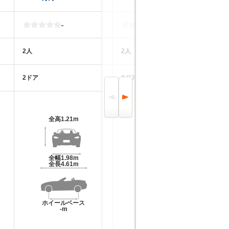
-
-
2人
2人
4
2ドア
2ドア
2
全高
1.21m
全高
1.19m
全幅
1.98m
全幅
1.97m
全長
4.61m
全長
4.7m
ホイールベース
ホイールベース
-m
-m