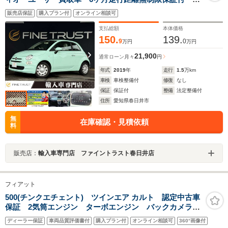
Bluetooth 禁煙車 ETC MTモード付オートマチック
販売店保証
購入プラン付
オンライン相談可
シフト ハーフレザーシート キーレスエントリー
支払総額
本体価格
150.
139.
9
0
万円
万円
21,900
通常ローン
月々
円
年式
2019
年
走行
1.5
万km
車検
車検整備付
修復
なし
保証
保証付
整備
法定整備付
住所
愛知県春日井市
無
在庫確認・見積依頼
料
販売店：
輸入車専門店 ファイントラスト春日井店
フィアット
500(チンクエチェント) ツインエア カルト 認定中古車
保証 2気筒エンジン ターボエンジン バックカメラ
ETC LEDデイライト FIATロゴモノグラムブルーシ
ディーラー保証
車両品質評価書付
購入プラン付
オンライン相談可
360°画像付
ート ユーコネクト アンドロイドオート アップルカ