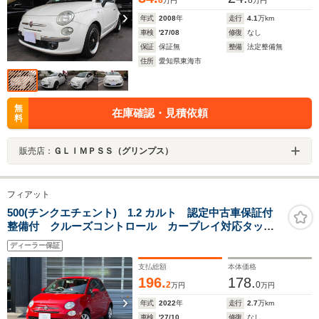
万円
万円
年式
2008
年
走行
4.1
万km
車検
'27/08
修復
なし
保証
保証無
整備
法定整備無
住所
愛知県東海市
無
在庫確認・見積依頼
料
販売店：
ＧＬＩＭＰＳＳ（グリンプス）
フィアット
500(チンクエチェント) 1.2 カルト 認定中古車保証付
整備付 クルーズコントロール カープレイ対応タッチ
パネル 社外レザーシートカバー装着 バックカメラ
ディーラー保証
Bluetooth ETC マニュアル式エアコン 純正14インチ
アルミホイール
支払総額
本体価格
196.
178.
2
0
万円
万円
年式
2022
年
走行
2.7
万km
車検
'27/10
修復
なし