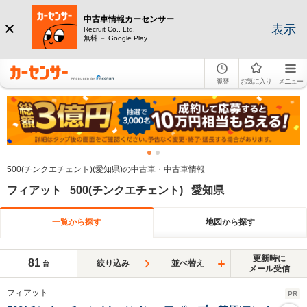
中古車情報カーセンサー
表示
Recruit Co., Ltd.
無料 － Google Play
履歴
お気に入り
メニュー
500(チンクエチェント)(愛知県)の中古車・中古車情報
フィアット 500(チンクエチェント) 愛知県
一覧から探す
地図から探す
更新時に
81
絞り込み
並べ替え
台
メール受信
フィアット
PR