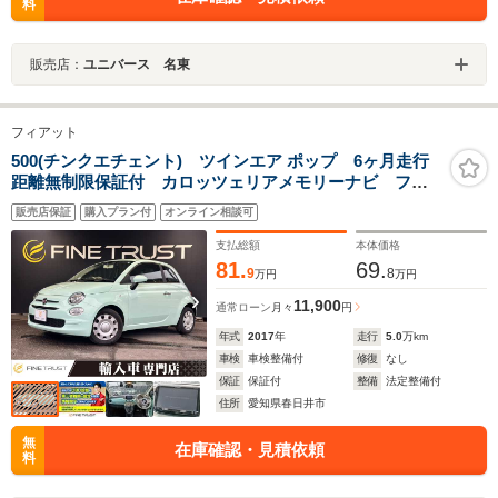
料
販売店：
ユニバース 名東
フィアット
500(チンクエチェント) ツインエア ポップ 6ヶ月走行
距離無制限保証付 カロッツェリアメモリーナビ フル
セグTV Bluetooth USBポート 禁煙車 ETC キー
販売店保証
購入プラン付
オンライン相談可
レスエントリー ディスチャージヘッドランプ ユーザ
ー買取車 純正14インチホイールカバー
支払総額
本体価格
81.
69.
9
8
万円
万円
11,900
通常ローン
月々
円
年式
2017
年
走行
5.0
万km
車検
車検整備付
修復
なし
保証
保証付
整備
法定整備付
住所
愛知県春日井市
無
在庫確認・見積依頼
料