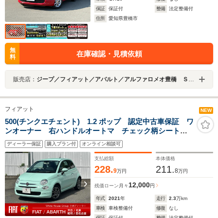
保証
保証付
整備
法定整備付
住所
愛知県豊橋市
無
在庫確認・見積依頼
料
販売店：
ジープ／フィアット／アバルト／アルファロメオ豊橋 ＳＰＯＴｉＣＡＲセンター 中京クライスラー（株）
フィアット
NEW
500(チンクエチェント) 1.2 ポップ 認定中古車保証 ワ
ンオーナー 右ハンドルオートマ チェック柄シート
ETC アンドロイドオートアンドロイドオート アップ
ディーラー保証
購入プラン付
オンライン相談可
ルカープレイ 14インチアルミホイール LEDデイライ
ト
支払総額
本体価格
228.
211.
9
8
万円
万円
12,000
残価ローン
月々
円
年式
2021
年
走行
2.3
万km
車検
車検整備付
修復
なし
保証
保証付
整備
法定整備付