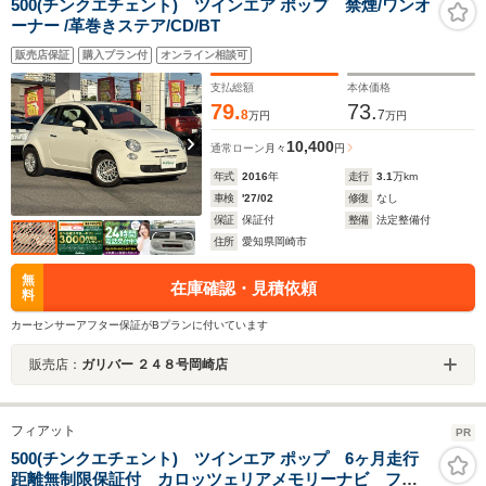
500(チンクエチェント) ツインエア ポップ 禁煙/ワンオ
ーナー /革巻きステア/CD/BT
販売店保証
購入プラン付
オンライン相談可
支払総額
本体価格
79.
73.
8
7
万円
万円
10,400
通常ローン
月々
円
年式
2016
年
走行
3.1
万km
車検
'27/02
修復
なし
保証
保証付
整備
法定整備付
住所
愛知県岡崎市
無
在庫確認・見積依頼
料
カーセンサーアフター保証がBプランに付いています
販売店：
ガリバー ２４８号岡崎店
フィアット
PR
500(チンクエチェント) ツインエア ポップ 6ヶ月走行
距離無制限保証付 カロッツェリアメモリーナビ フル