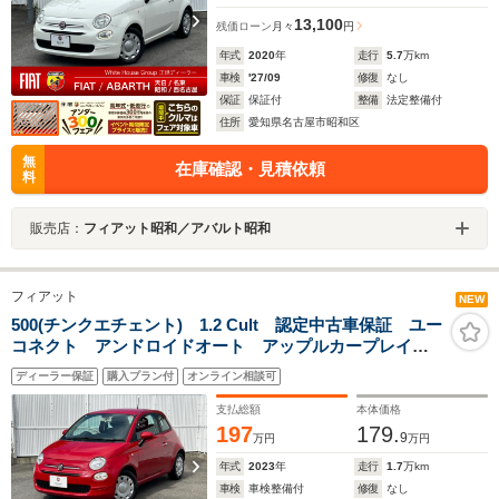
13,100
残価ローン
月々
円
年式
2020
年
走行
5.7
万km
車検
'27/09
修復
なし
保証
保証付
整備
法定整備付
住所
愛知県名古屋市昭和区
無
在庫確認・見積依頼
料
販売店：
フィアット昭和／アバルト昭和
フィアット
NEW
500(チンクエチェント) 1.2 Cult 認定中古車保証 ユー
コネクト アンドロイドオート アップルカープレイ
1200ccエンジン 専用シート ETC 14インチタイヤ
ディーラー保証
購入プラン付
オンライン相談可
USBポート
支払総額
本体価格
197
179.
9
万円
万円
年式
2023
年
走行
1.7
万km
車検
車検整備付
修復
なし