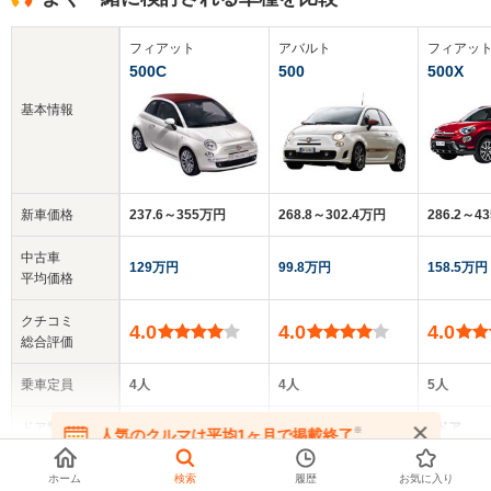
フィアット
アバルト
フィアッ
500C
500
500X
基本情報
新車価格
237.6～355万円
268.8～302.4万円
286.2～4
中古車
129万円
99.8万円
158.5万円
平均価格
クチコミ
4.0
4.0
4.0
総合評価
乗車定員
4人
4人
5人
ドア数
2ドア
3ドア
5ドア
※
人気のクルマは平均1ヶ月で掲載終了
▼
全てを表示する
在庫が無くなる前にお問い合わせください
ホーム
検索
履歴
お気に入り
全高
全高
全高