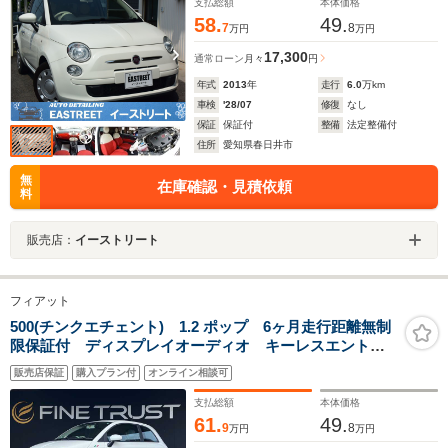
支払総額
本体価格
58.
49.
7
8
万円
万円
17,300
通常ローン
月々
円
年式
2013
年
走行
6.0
万km
車検
'28/07
修復
なし
保証
保証付
整備
法定整備付
住所
愛知県春日井市
無
在庫確認・見積依頼
料
販売店：
イーストリート
フィアット
500(チンクエチェント) 1.2 ポップ 6ヶ月走行距離無制
限保証付 ディスプレイオーディオ キーレスエントリ
ー 禁煙車 純正15インチアルミホイール Bluetooth
販売店保証
購入プラン付
オンライン相談可
フォグランプ エアコン アイドリングストップ MTモ
ード付オートマチックシフト
支払総額
本体価格
61.
49.
9
8
万円
万円