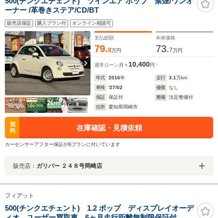
500(チンクエチェント) ツインエア ポップ 禁煙/ワンオ
ーナー /革巻きステア/CD/BT
販売店保証
購入プラン付
オンライン相談可
支払総額
本体価格
79.
73.
8
7
万円
万円
10,400
通常ローン
月々
円
年式
2016
年
走行
3.1
万km
車検
'27/02
修復
なし
保証
保証付
整備
法定整備付
住所
愛知県岡崎市
無
在庫確認・見積依頼
料
カーセンサーアフター保証がBプランに付いています
販売店：
ガリバー ２４８号岡崎店
フィアット
500(チンクエチェント) 1.2 ポップ ディスプレイオーデ
ィオ ユーザー買取車 6ヶ月走行距離無制限保証付