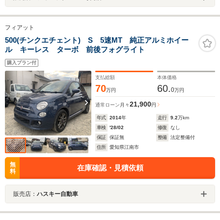
フィアット
500(チンクエチェント) S 5速MT 純正アルミホイー
ル キーレス ターボ 前後フォグライト
購入プラン付
支払総額
本体価格
70
60.
0
万円
万円
21,900
通常ローン
月々
円
年式
2014
年
走行
9.2
万km
車検
'28/02
修復
なし
保証
保証無
整備
法定整備付
住所
愛知県江南市
無
在庫確認・見積依頼
料
販売店：
ハスキー自動車