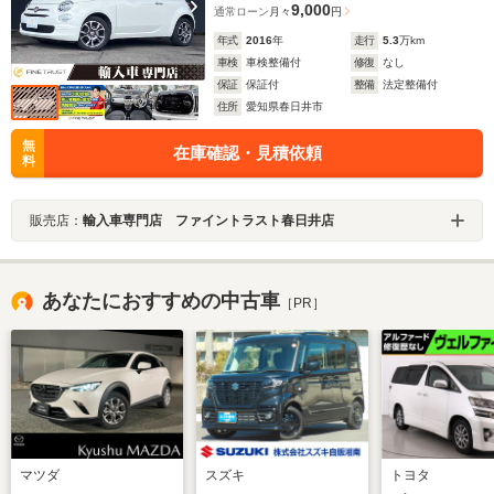
9,000
通常ローン
月々
円
年式
2016
年
走行
5.3
万km
車検
車検整備付
修復
なし
保証
保証付
整備
法定整備付
住所
愛知県春日井市
無
在庫確認・見積依頼
料
販売店：
輸入車専門店 ファイントラスト春日井店
あなたにおすすめの中古車
［PR］
マツダ
スズキ
トヨタ