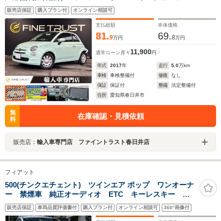
セグTV Bluetooth USBポート 禁煙車 ETC キー
販売店保証
購入プラン付
オンライン相談可
レスエントリー ディスチャージヘッドランプ ユーザ
ー買取車 純正14インチホイールカバー
支払総額
本体価格
81.
69.
9
8
万円
万円
11,900
通常ローン
月々
円
年式
2017
年
走行
5.0
万km
車検
車検整備付
修復
なし
保証
保証付
整備
法定整備付
住所
愛知県春日井市
無
在庫確認・見積依頼
料
販売店：
輸入車専門店 ファイントラスト春日井店
フィアット
500(チンクエチェント) ツインエア ポップ ワンオーナ
ー 禁煙車 純正オーディオ ETC キーレスキー フ
ロアマット レッド&ホワイトシート タイミングチェー
販売店保証
車両品質評価書付
購入プラン付
オンライン相談可
360°画像付
ン