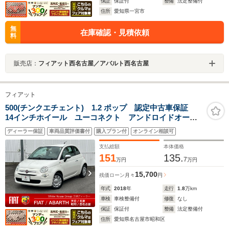
保証
保証付
整備
法定整備付
住所
愛知県一宮市
無
在庫確認・見積依頼
料
販売店：
フィアット西名古屋／アバルト西名古屋
フィアット
500(チンクエチェント) 1.2 ポップ 認定中古車保証
14インチホイール ユーコネクト アンドロイドオー
ト アップルカープレイ 保証距離無制限 専用ファブ
ディーラー保証
車両品質評価書付
購入プラン付
オンライン相談可
リックシート 右ハンドルオートマ USBポート
1200CCエンジン
支払総額
本体価格
151
135.
7
万円
万円
15,700
残価ローン
月々
円
年式
2018
年
走行
1.8
万km
車検
車検整備付
修復
なし
保証
保証付
整備
法定整備付
住所
愛知県名古屋市昭和区