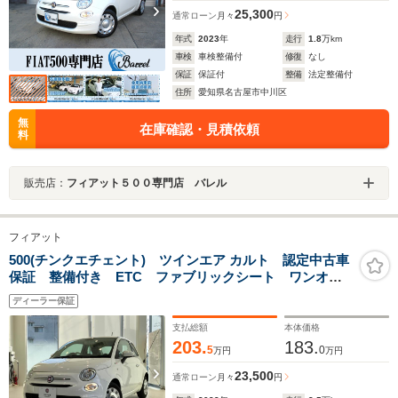
25,300
通常ローン
月々
円
年式
2023
年
走行
1.8
万km
車検
車検整備付
修復
なし
保証
保証付
整備
法定整備付
住所
愛知県名古屋市中川区
無
在庫確認・見積依頼
料
販売店：
フィアット５００専門店 バレル
フィアット
500(チンクエチェント) ツインエア カルト 認定中古車
保証 整備付き ETC ファブリックシート ワンオー
ナー 禁煙車 Bluetooth
ディーラー保証
支払総額
本体価格
203.
183.
5
0
万円
万円
23,500
通常ローン
月々
円