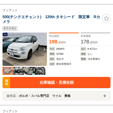
フィアット
500(チンクエチェント) 120th タキシード 限定車 Rカ
メラ
販売店保証
支払総額
本体価格
198.
178.
8
0
万円
万円
年式
2020
年
走行
0.4
万km
車検
'27/02
修復
なし
保証
保証付
整備
法定整備付
住所
愛知県豊橋市
無
在庫確認・見積依頼
料
販売店：
ボルボ・スバル専門店 ウイル 豊橋
フィアット