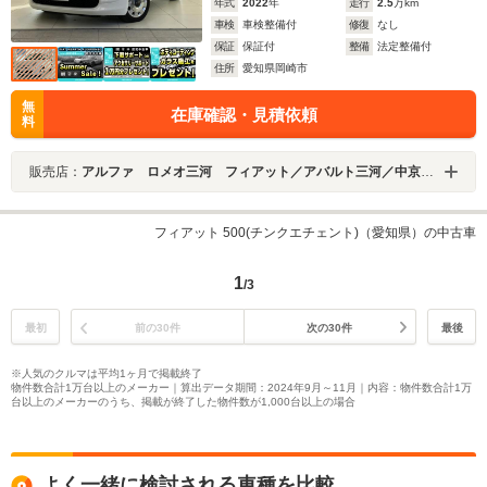
年式
2022
年
走行
2.5
万km
車検
車検整備付
修復
なし
保証
保証付
整備
法定整備付
住所
愛知県岡崎市
無
在庫確認・見積依頼
料
販売店：
アルファ ロメオ三河 フィアット／アバルト三河／中京クライスラー（株）
フィアット 500(チンクエチェント)（愛知県）の中古車
1
/3
最初
前の30件
次の30件
最後
※人気のクルマは平均1ヶ月で掲載終了
物件数合計1万台以上のメーカー｜算出データ期間：2024年9月～11月｜内容：物件数合計1万
台以上のメーカーのうち、掲載が終了した物件数が1,000台以上の場合
よく一緒に検討される車種を比較