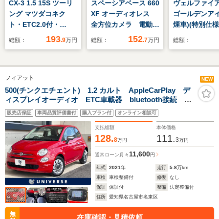
CX-3 1.5 15S ツーリ
スペーシアベース 660
ヴェルファイア 2
ング マツダコネク
XF オーディオレス
ゴールデンアイ
ト・ETC2.0付・
全方位カメラ 電動ス
煙車)(特別仕様
360°VM付・純正前後
ライドドア LEDヘッ
正8インチナビ
193
152
総額：
.9
万円
総額：
.7
万円
総額：
ドライブレコーダー付
ドランプ キーレスプ
モニター)(クル
きスマートフォン連携
ッシュスタート ルー
ハーフレザー
フレール オーバーヘ
パワーバック
フィアット
ッドシェルフ アダプ
側電動スライ
NEW
ティブクルーズコント
クリアランス
500(チンクエチェント) 1.2 カルト AppleCarPlay デ
ィスプレイオーディオ ETC車載器 bluetooth接続 マ
ロール
フルフラット
ルチファンクションディスプレイ パドルシフト 5速デ
マン ETC
販売店保証
車両品質評価書付
購入プラン付
オンライン相談可
ュアロジックシフト キーレスキー 禁煙車 後期 1オ
ーナー
支払総額
本体価格
128.
111.
8
3
万円
万円
11,600
通常ローン
月々
円
年式
2021
年
走行
5.8
万km
車検
車検整備付
修復
なし
保証
保証付
整備
法定整備付
住所
愛知県名古屋市名東区
無
在庫確認・見積依頼