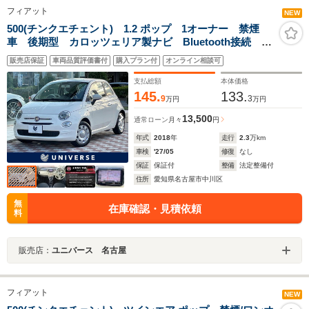
フィアット
NEW
500(チンクエチェント) 1.2 ポップ 1オーナー 禁煙
車 後期型 カロッツェリア製ナビ Bluetooth接続 フ
ルセグ バックカメラ シティモード リアフォグライ
販売店保証
車両品質評価書付
購入プラン付
オンライン相談可
ト マルチファンクションステアリング
支払総額
本体価格
145.
133.
9
3
万円
万円
13,500
通常ローン
月々
円
年式
2018
年
走行
2.3
万km
車検
'27/05
修復
なし
保証
保証付
整備
法定整備付
住所
愛知県名古屋市中川区
無
在庫確認・見積依頼
料
販売店：
ユニバース 名古屋
フィアット
NEW