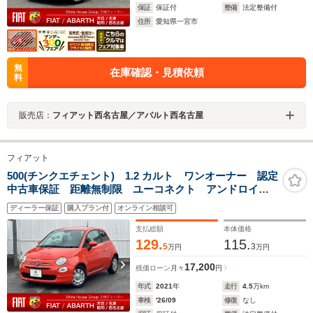
保証
保証付
整備
法定整備付
住所
愛知県一宮市
無
在庫確認・見積依頼
料
販売店：
フィアット西名古屋／アバルト西名古屋
フィアット
500(チンクエチェント) 1.2 カルト ワンオーナー 認定
中古車保証 距離無制限 ユーコネクト アンドロイド
オート アップルカープイ パドルシフト ETC FIAT
ディーラー保証
購入プラン付
オンライン相談可
モノグラムシート
支払総額
本体価格
129.
115.
5
3
万円
万円
17,200
残価ローン
月々
円
年式
2021
年
走行
4.5
万km
車検
'26/09
修復
なし