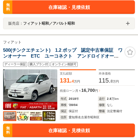
無
在庫確認・見積依頼
料
販売店：
フィアット昭和／アバルト昭和
フィアット
500(チンクエチェント) 1.2 ポップ 認定中古車保証 ワ
ンオーナー ETC ユーコネクト アンドロイドオー
ト アップルカープレイ チャック柄シート ビンテー
ディーラー保証
購入プラン付
オンライン相談可
ジホイルキャップ 右ハンドルオートマ
支払総額
本体価格
131.
115.
4
8
万円
万円
16,700
残価ローン
月々
円
年式
2018
年
走行
2.8
万km
車検
'28/04
修復
なし
保証
保証付
整備
法定整備付
住所
愛知県名古屋市昭和区
無
在庫確認・見積依頼
料