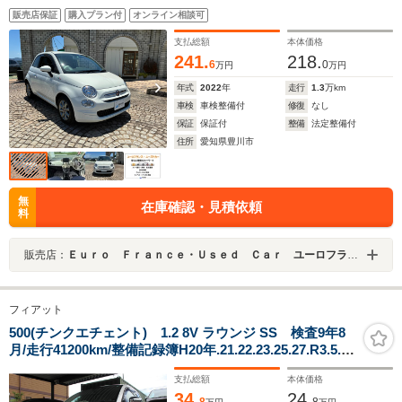
ール 取扱説明書 スペアキー有り
販売店保証
購入プラン付
オンライン相談可
支払総額
本体価格
241.
218.
6
0
万円
万円
年式
2022
年
走行
1.3
万km
車検
車検整備付
修復
なし
保証
保証付
整備
法定整備付
住所
愛知県豊川市
無
在庫確認・見積依頼
料
販売店：
Ｅｕｒｏ Ｆｒａｎｃｅ・Ｕｓｅｄ Ｃａｒ ユーロフランスユーズドカー
フィアット
500(チンクエチェント) 1.2 8V ラウンジ SS 検査9年8
月/走行41200km/整備記録簿H20年.21.22.23.25.27.R3.5.6/
キーレス/スペアーキー/ETC/ ムーンルーフ/バックモニタ
支払総額
本体価格
ー/コムテック360度ドライブレコーダー/社外アルミ
34.
24.
8
8