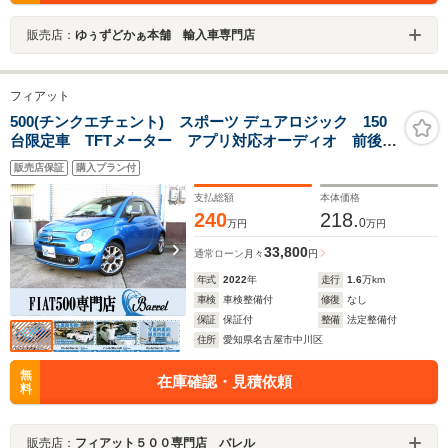
販売店：
ゆぅずどかぁ本舗 輸入車専門店
フィアット
500(チンクエチェント) スポーツ デュアロジック 150
台限定車 TFTメーター アプリ対応オーディオ 前後ド
ライブレコーダー HIDヘッドライト ガラスルーフ 16
販売店保証
購入プラン付
インチアルミ バックソナー クルーズコントロール
支払総額
本体価格
240
218.
0
万円
万円
33,800
通常ローン
月々
円
年式
2022
年
走行
1.6
万km
車検
車検整備付
修復
なし
保証
保証付
整備
法定整備付
住所
愛知県名古屋市中川区
無
在庫確認・見積依頼
料
販売店：
フィアット５００専門店 バレル