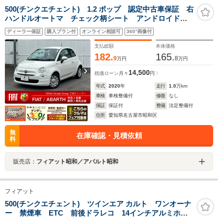
500(チンクエチェント) 1.2 ポップ 認定中古車保証 右
ハンドルオートマ チェック柄シート アンドロイドオ
ート アップルカープレイ 14インチタイヤ LEDデイ
ディーラー保証
購入プラン付
オンライン相談可
360°画像付
ライト
支払総額
本体価格
182.
165.
9
8
万円
万円
14,500
残価ローン
月々
円
年式
2020
年
走行
1.0
万km
車検
車検整備付
修復
なし
保証
保証付
整備
法定整備付
住所
愛知県名古屋市昭和区
無
在庫確認・見積依頼
料
販売店：
フィアット昭和／アバルト昭和
フィアット
500(チンクエチェント) ツインエア カルト ワンオーナ
ー 禁煙車 ETC 前後ドラレコ 14インチアルミホイ