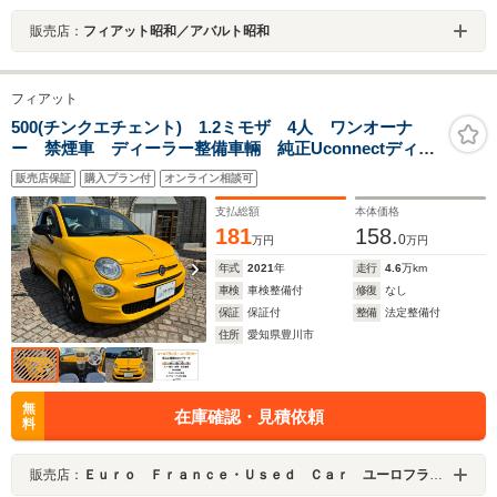
販売店：
フィアット昭和／アバルト昭和
フィアット
500(チンクエチェント) 1.2ミモザ 4人 ワンオーナ
ー 禁煙車 ディーラー整備車輛 純正Uconnectディス
プレイオーディオ 前後ドラレコ 純正アルミホイー
販売店保証
購入プラン付
オンライン相談可
ル 取扱説明書 スペアキー有り
支払総額
本体価格
181
158.
0
万円
万円
年式
2021
年
走行
4.6
万km
車検
車検整備付
修復
なし
保証
保証付
整備
法定整備付
住所
愛知県豊川市
無
在庫確認・見積依頼
料
販売店：
Ｅｕｒｏ Ｆｒａｎｃｅ・Ｕｓｅｄ Ｃａｒ ユーロフランスユーズドカー