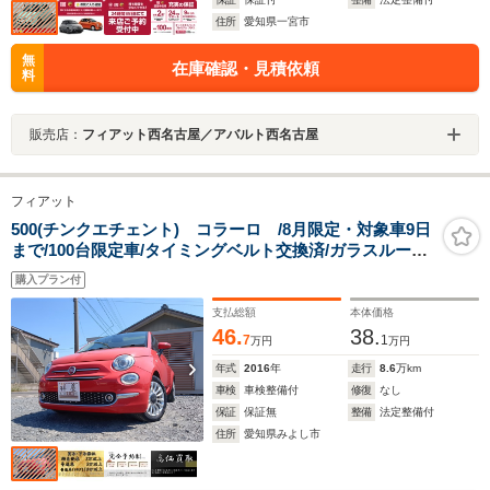
住所
愛知県一宮市
無
在庫確認・見積依頼
料
販売店：
フィアット西名古屋／アバルト西名古屋
フィアット
500(チンクエチェント) コラーロ /8月限定・対象車9日
まで/100台限定車/タイミングベルト交換済/ガラスルー
フ/Bluetooth/障害物センサー/MTモード/HID/Iストッ
購入プラン付
プ/HID/15AW/禁煙車
支払総額
本体価格
46.
38.
7
1
万円
万円
年式
2016
年
走行
8.6
万km
車検
車検整備付
修復
なし
保証
保証無
整備
法定整備付
住所
愛知県みよし市