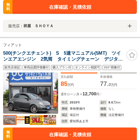
無
在庫確認・見積依頼
料
販売店：
祥屋 ＳＨＯＹＡ
フィアット
500(チンクエチェント) S 5速マニュアル(5MT) ツイ
ンエアエンジン 2気筒 タイミングチェーン デジタル
メーター ETC キーレス 17インチアルミホイール
販売店保証
車両品質評価書付
購入プラン付
オンライン相談可
360°画像付
ハーフレザーシート
支払総額
本体価格
85
77.
0
万円
万円
12,700
通常ローン
月々
円
年式
2015
年
走行
8.6
万km
車検
車検整備付
修復
なし
保証
保証付
整備
法定整備付
住所
愛知県あま市
無
在庫確認・見積依頼
料