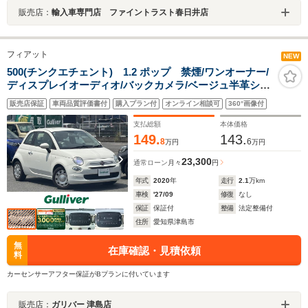
販売店：
輸入車専門店 ファイントラスト春日井店
フィアット
NEW
500(チンクエチェント) 1.2 ポップ 禁煙/ワンオーナー/
ディスプレイオーディオ/バックカメラ/ベージュ半革シー
ト/LEDヘッドライト/ドライブレコーダー/ETC/革巻きス
販売店保証
車両品質評価書付
購入プラン付
オンライン相談可
360°画像付
テアリング/スペアキー/保証書/取扱説明書
支払総額
本体価格
149.
143.
8
6
万円
万円
23,300
通常ローン
月々
円
年式
2020
年
走行
2.1
万km
車検
'27/09
修復
なし
保証
保証付
整備
法定整備付
住所
愛知県津島市
無
在庫確認・見積依頼
料
カーセンサーアフター保証がBプランに付いています
販売店：
ガリバー 津島店