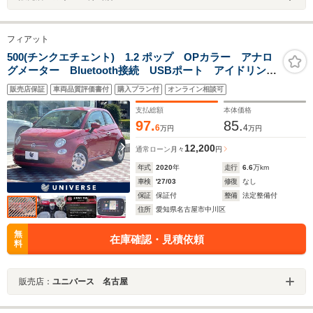
フィアット
500(チンクエチェント) 1.2 ポップ OPカラー アナロ
グメーター Bluetooth接続 USBポート アイドリング
ストップ 革巻きステアリング 純正14インチホイー
販売店保証
車両品質評価書付
購入プラン付
オンライン相談可
ル ETC 禁煙
支払総額
本体価格
97.
85.
6
4
万円
万円
12,200
通常ローン
月々
円
年式
2020
年
走行
6.6
万km
車検
'27/03
修復
なし
保証
保証付
整備
法定整備付
住所
愛知県名古屋市中川区
無
在庫確認・見積依頼
料
販売店：
ユニバース 名古屋