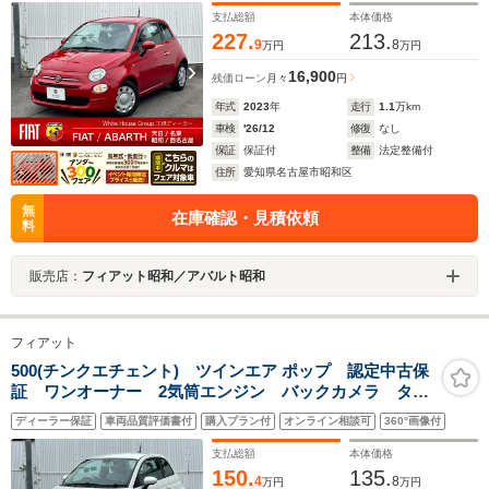
ープレイ 4人乗り 14インチホイール
支払総額
本体価格
227.
213.
9
8
万円
万円
16,900
残価ローン
月々
円
年式
2023
年
走行
1.1
万km
車検
'26/12
修復
なし
保証
保証付
整備
法定整備付
住所
愛知県名古屋市昭和区
無
在庫確認・見積依頼
料
販売店：
フィアット昭和／アバルト昭和
フィアット
500(チンクエチェント) ツインエア ポップ 認定中古保
証 ワンオーナー 2気筒エンジン バックカメラ ター
ボ車 ユーコネクト 右ハンドルオートマ ETC 14イ
ディーラー保証
車両品質評価書付
購入プラン付
オンライン相談可
360°画像付
ンチタイヤ エアコン グレーシート ドリンクフォル
ダー
支払総額
本体価格
150.
135.
4
8
万円
万円