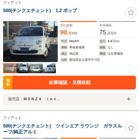
フィアット
500(チンクエチェント) 1.2 ポップ
支払総額
本体価格
90.
75.
9
0
万円
万円
年式
2015
年
走行
4.6
万km
車検
車検整備無
修復
なし
保証
保証無
整備
法定整備無
住所
愛知県名古屋市中川区
無
在庫確認・見積依頼
料
販売店：
ＭＯＮＺＡ ｉｎｃ．
フィアット
500(チンクエチェント) ツインエア ラウンジ ガラスル
ーフ/純正アルミ