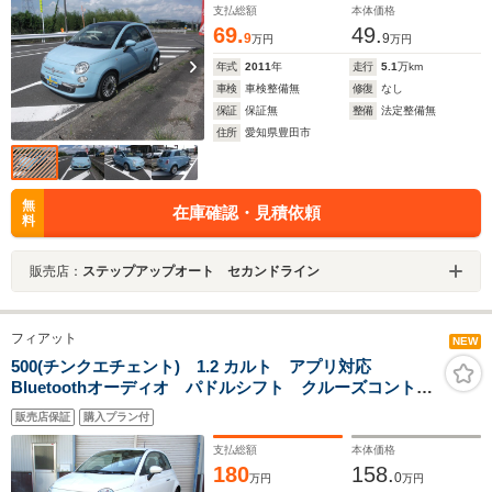
支払総額
本体価格
69.
49.
9
9
万円
万円
年式
2011
年
走行
5.1
万km
車検
車検整備無
修復
なし
保証
保証無
整備
法定整備無
住所
愛知県豊田市
無
在庫確認・見積依頼
料
販売店：
ステップアップオート セカンドライン
フィアット
NEW
500(チンクエチェント) 1.2 カルト アプリ対応
Bluetoothオーディオ パドルシフト クルーズコントロ
ール スピードリミッター 前後ドライブレコーダー
販売店保証
購入プラン付
ETC
支払総額
本体価格
180
158.
0
万円
万円