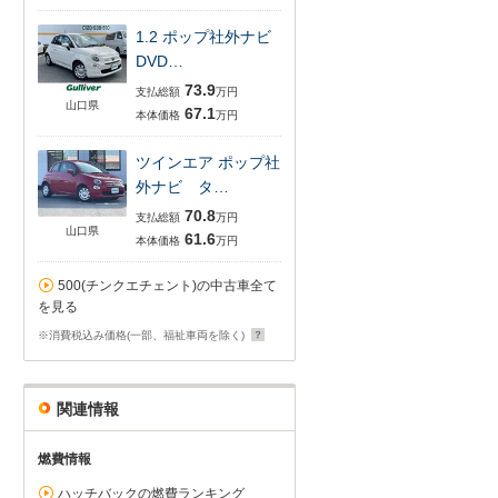
1.2 ポップ社外ナビ
DVD…
73.9
支払総額
万円
山口県
67.1
本体価格
万円
ツインエア ポップ社
外ナビ タ…
70.8
支払総額
万円
山口県
61.6
本体価格
万円
500(チンクエチェント)の中古車全て
を見る
※消費税込み価格(一部、福祉車両を除く)
関連情報
燃費情報
ハッチバックの燃費ランキング