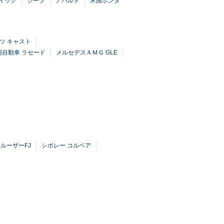
イック
ジープ
アバルト
米国ホンダ
ツ キャスト
岡自動車 ラセード
メルセデスＡＭＧ GLE
ルーザーFJ
シボレー コルベア