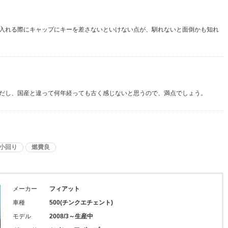
入れる際にキャップにキーを差さないといけない点が、馴れないと面倒かも知れ
だし、国産と違って何年経っても古く感じないと思うので、満点でしょう。
小回り
燃費良
メーカー
フィアット
車種
500(チンクエチェント)
モデル
2008/3～生産中