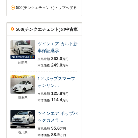
500(チンクエチェント)トップへ戻る
500(チンクエチェント)の中古車
ツインエア カルト新
車保証継承…
263.0
支払総額
万円
静岡県
249.0
本体価格
万円
1.2 ポップスマーフ
ォンリン…
125.8
支払総額
万円
埼玉県
114.4
本体価格
万円
ツインエア ポップバ
ックカメラ…
95.6
支払総額
万円
香川県
88.9
本体価格
万円