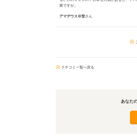
第ですが。
アマデウスⅢ世
さん
クチコミ一覧へ戻る
あなた