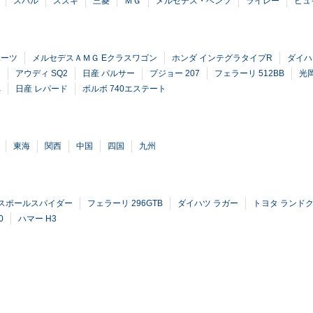
スバル
スズキ
三菱
ＭＧ
メルセデス・ベンツ
ライレー
ビュ
ポーツ
メルセデスＡＭＧ Eクラスワゴン
ホンダ インテグラタイプR
ダイハ
レ
アウディ SQ2
日産 パルサー
プジョー 207
フェラーリ 512BB
光
ペ
日産 レパード
ボルボ 740エステート
東海
関西
中国
四国
九州
 スポールスパイダー
フェラーリ 296GTB
ダイハツ ラガー
トヨタ ランドク
0
ハマー H3