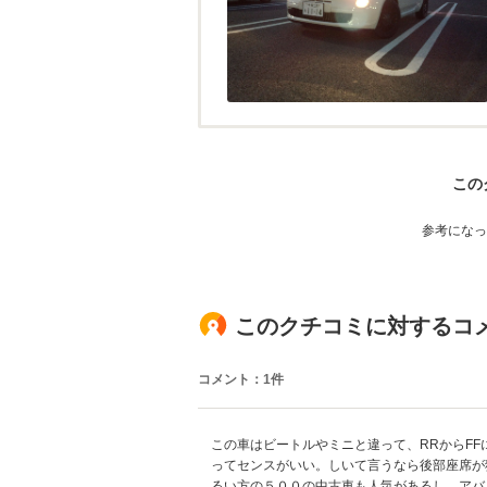
この
参考になっ
このクチコミに対するコ
コメント：1件
この車はビートルやミニと違って、RRからF
ってセンスがいい。しいて言うなら後部座席が
るい方の５００の中古車も人気があるし、アバ