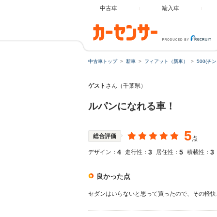
中古車
輸入車
中古車トップ
新車
フィアット（新車）
500(チ
ゲスト
さん（千葉県）
ルパンになれる車！
5
総合評価
点
4
3
5
3
デザイン：
走行性：
居住性：
積載性：
良かった点
セダンはいらないと思って買ったので、その軽快