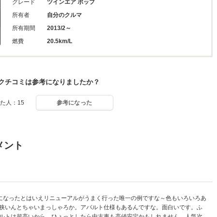
グレード
ツインエア ポップ
所有者
自分のクルマ
所有期間
2013/2～
燃費
20.5km/L
クチコミは参考になりましたか？
た人：15
参考になった
メント
Fになったとはいえリニューアルがうまく行った唯一の例ですな～色もいろいろあ
狭いんとちゃいまっしゃろか。アバルト仕様もあるんですな。面白いです。ふ
ルトは超高いから、ひょっとしたら中古車も高値安定かもしれません。人気次