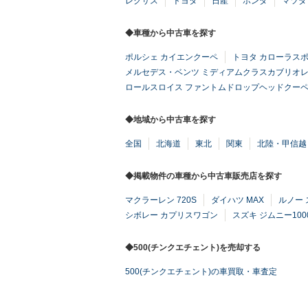
レクサス
トヨタ
日産
ホンダ
マツダ
◆車種から中古車を探す
ポルシェ カイエンクーペ
トヨタ カローラス
メルセデス・ベンツ ミディアムクラスカブリオ
ロールスロイス ファントムドロップヘッドクー
◆地域から中古車を探す
全国
北海道
東北
関東
北陸・甲信越
◆掲載物件の車種から中古車販売店を探す
マクラーレン 720S
ダイハツ MAX
ルノー
シボレー カプリスワゴン
スズキ ジムニー100
◆500(チンクエチェント)を売却する
500(チンクエチェント)の車買取・車査定