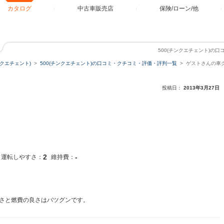
カタログ
中古車販売店
保険/ローン/他
500(チンクエチェント)の
ンクエチェント)
500(チンクエチェント)の口コミ・クチコミ・評価・評判一覧
ゲストさんの車
投稿日：
2013年3月27日
2
-
運転しやすさ：
維持費：
さと燃費の良さはバツグンです。