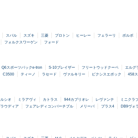
スバル
スズキ
三菱
プロトン
ヒーレー
フェラーリ
ボルボ
フォルクスワーゲン
フォード
Q6スポーツバックe-tron
S-10ブレイザー
フリートウッドクーペ
エルグ
C3500
ティーノ
ラセード
ヴァルキリー
ピクシスエポック
458
セルシオ
ミラアヴィ
カトラス
944カブリオレ
レヴァンテ
ミニクラ
プラウディア
フェアレディコンバーチブル
メリーバ
プラス4
DB9ヴォ