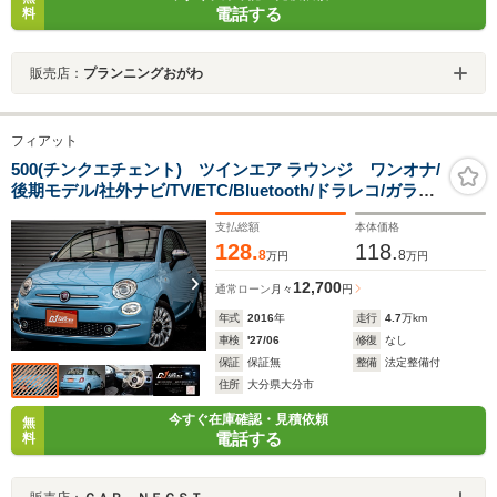
電話する
料
販売店：
プランニングおがわ
フィアット
500(チンクエチェント) ツインエア ラウンジ ワンオナ/
後期モデル/社外ナビ/TV/ETC/Bluetooth/ドラレコ/ガラス
ルーフ/チェック内装/アルミホイール/記録簿あり/スペア
支払総額
本体価格
キー
128.
118.
8
8
万円
万円
12,700
通常ローン
月々
円
年式
2016
年
走行
4.7
万km
車検
'27/06
修復
なし
保証
保証無
整備
法定整備付
住所
大分県大分市
今すぐ在庫確認・見積依頼
無
電話する
料