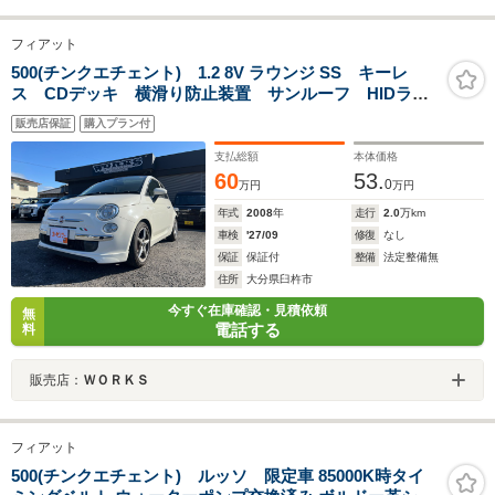
フィアット
500(チンクエチェント) 1.2 8V ラウンジ SS キーレ
ス CDデッキ 横滑り防止装置 サンルーフ HIDライ
ト エアコン パワステ パワーウインドウ Wエアバ
販売店保証
購入プラン付
ッグ
支払総額
本体価格
60
53.
0
万円
万円
年式
2008
年
走行
2.0
万km
車検
'27/09
修復
なし
保証
保証付
整備
法定整備無
住所
大分県臼杵市
今すぐ在庫確認・見積依頼
無
電話する
料
販売店：
ＷＯＲＫＳ
フィアット
500(チンクエチェント) ルッソ 限定車 85000K時タイ