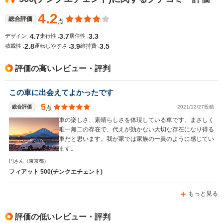
燃費
19.7km/L
13.9km/L
4.2
└高速道路:19.9～
└高速道路:
総合評価
点
22.0km/L
15.4km/L
4.7
3.7
3.3
デザイン :
走行性 :
居住性 :
2.8
3.9
3.5
排気量
875～1368cc
1368cc
1331～13
積載性 :
運転しやすさ :
維持費 :
駆動方式
FF
FF
FF、4WD
評価の高いレビュー・評判
この車に出会えてよかったです
5
総合評価
2021/12/27投稿
点
車の楽しさ、素晴らしさを体現している車です。まさしく
唯一無二の存在で、代えが効かない大切な存在になり得る
車だと思います。我が家では家族の一員のように感じてい
ます。
円さん
（東京都）
フィアット 500(チンクエチェント)
もっと見る
評価の低いレビュー・評判