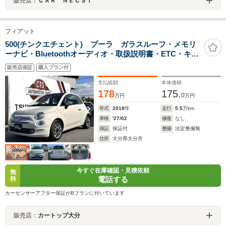
販売店：
ＣＡＲ ＮＥＣＳＴ
フィアット
500(チンクエチェント) プーラ ガラスルーフ・メモリ
ーナビ・Bluetoothオーディオ・取扱説明書・ETC・キー
レス・純正アルミホイール・フロントフォグランプ・コ
販売店保証
購入プラン付
ーナーセンサー・ステアリングスイッチ
支払総額
本体価格
178
175.
0
万円
万円
年式
2018
年
走行
5.5
万km
車検
'27/02
修復
なし
保証
保証付
整備
法定整備無
住所
大分県大分市
今すぐ在庫確認・見積依頼
無
電話する
料
カーセンサーアフター保証がBプランに付いています
販売店：
カートップ大分