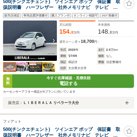
500(チンクエチェント) ツインエア ポップ 保証書 取
扱説明書 ハーフレザー 社外メモリナビ テレビ
Bluetooth USB CD/DVD 社外サスペンション(純正
販売店保証
車両品質評価書付
購入プラン付
オンライン相談可
360°画像付
サスペンション積込) 純正フロアマット リモコンキ
ー スペアキー ETC
支払総額
本体価格
154.
148.
8
8
万円
万円
18,700
通常ローン
月々
円
年式
2020
年
走行
2.0
万km
車検
'27/09
修復
なし
保証
保証付
整備
法定整備付
住所
大分県大分市
今すぐ在庫確認・見積依頼
無
電話する
料
カーセンサーアフター保証がAプランに付いています
販売店：
ＬＩＢＥＲＡＬＡ リベラーラ大分
フィアット
500(チンクエチェント) ツインエア ポップ 保証書 取
扱説明書 ハーフレザー 社外メモリナビ テレビ