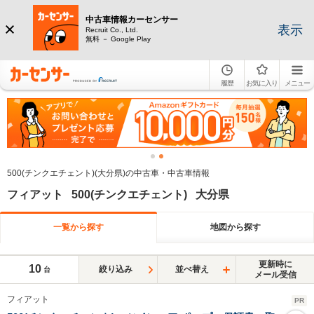
中古車情報カーセンサー
表示
Recruit Co., Ltd.
無料 － Google Play
履歴
お気に入り
メニュー
500(チンクエチェント)(大分県)の中古車・中古車情報
フィアット 500(チンクエチェント) 大分県
一覧から探す
地図から探す
更新時に
10
絞り込み
並べ替え
台
メール受信
フィアット
PR