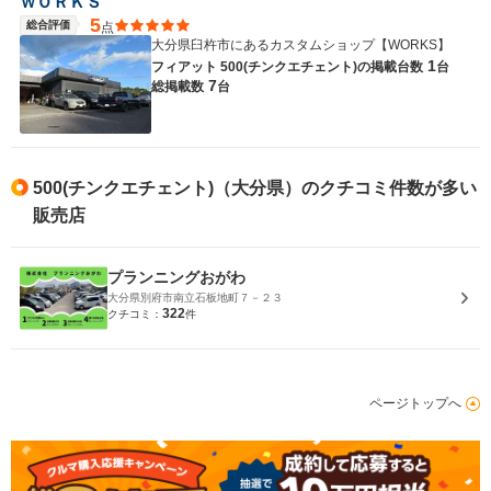
ＷＯＲＫＳ
5
総合評価
点
大分県臼杵市にあるカスタムショップ【WORKS】
1
フィアット 500(チンクエチェント)の
掲載台数
台
7
総掲載数
台
500(チンクエチェント)（大分県）のクチコミ件数が多い
販売店
プランニングおがわ
大分県別府市南立石板地町７－２３
322
クチコミ：
件
ページトップへ