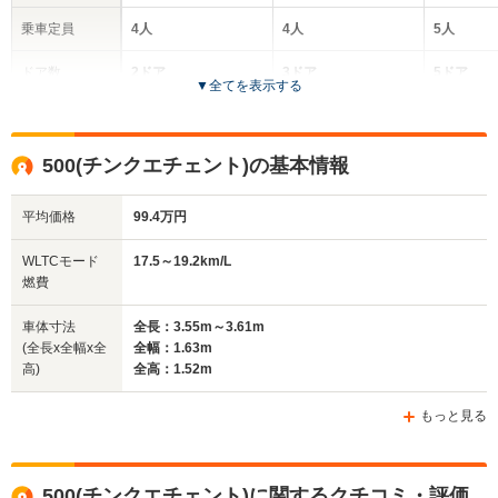
乗車定員
4人
4人
5人
ドア数
2ドア
3ドア
5ドア
▼
全てを表示する
全高
全高
全高
1.51m
1.52m
1.61m
500(チンクエチェント)の基本情報
平均価格
99.4万円
全幅
全幅
全
サイズ
1.63m
1.63m
1
全長
全長
WLTCモード
17.5～19.2km/L
(全長x全幅x全高)
3.55m～3.61m
3.66m
4.25
燃費
車体寸法
全長：3.55m～3.61m
(全長x全幅x全
全幅：1.63m
ホイールベース
ホイールベース
ホイー
高)
全高：1.52m
-m
-m
もっと見る
17.5～19.2km/L
13.4～13.
└市街地:13.2～
└市街地:1
14.4km/L
10.4km/L
WLTCモード
500(チンクエチェント)に関するクチコミ・評価
└郊外:18.1～
-
└郊外:13.