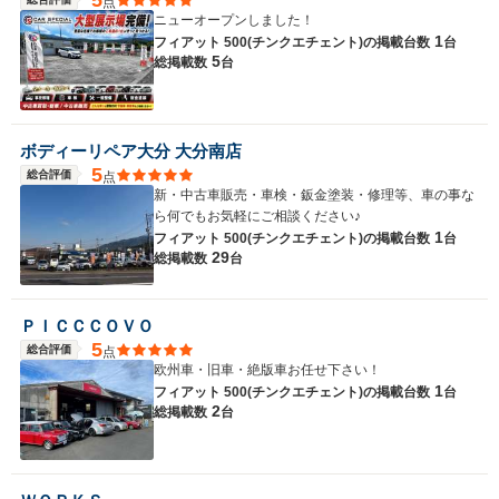
点
ニューオープンしました！
1
フィアット 500(チンクエチェント)の
掲載台数
台
5
総掲載数
台
ボディーリペア大分 大分南店
5
総合評価
点
新・中古車販売・車検・鈑金塗装・修理等、車の事な
ら何でもお気軽にご相談ください♪
1
フィアット 500(チンクエチェント)の
掲載台数
台
29
総掲載数
台
ＰＩＣＣＣＯＶＯ
5
総合評価
点
欧州車・旧車・絶版車お任せ下さい！
1
フィアット 500(チンクエチェント)の
掲載台数
台
2
総掲載数
台