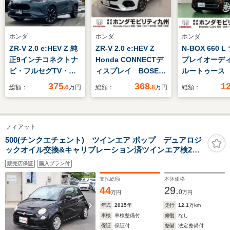
ホンダ
ホンダ
ホンダ
ZR-V 2.0 e:HEV Z 純
ZR-V 2.0 e:HEV Z
N-BOX 660 
正9インチコネクトナ
Honda CONNECTデ
プレイオーデ
ビ・フルセグTV・
ィスプレイ BOSEプ
ルートゥース 
Bluetooth・マルチビ
レミアムサウンドシス
375
368
1
総額：
.6
万円
総額：
.8
万円
総額：
ューカメラ・前後ドラ
テム
イブレコーダー・メモ
リーシート・パワーテ
フィアット
ールゲート・ハンドル
ヒーター・BOSEサウ
500(チンクエチェント) ツインエア ポップ デュアロジ
ックオイル交換&キャリブレーション済ツインエア検2年
ンド・ワンオーナー車
受渡走行12.1万km純正黒取説保証書
販売店保証
購入プラン付
支払総額
本体価格
44
29.
0
万円
万円
年式
2015
年
走行
12.1
万km
車検
車検整備付
修復
なし
保証
保証付
整備
法定整備付