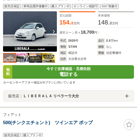
Bluetooth USB CD/DVD 社外サスペンション(純正
販売店保証
車両品質評価書付
購入プラン付
オンライン相談可
360°画像付
サスペンション積込) 純正フロアマット リモコンキ
ー スペアキー ETC
支払総額
本体価格
154.
148.
8
8
万円
万円
18,700
通常ローン
月々
円
年式
2020
年
走行
2.0
万km
車検
'27/09
修復
なし
保証
保証付
整備
法定整備付
住所
大分県大分市
今すぐ在庫確認・見積依頼
無
電話する
料
カーセンサーアフター保証がAプランに付いています
販売店：
ＬＩＢＥＲＡＬＡ リベラーラ大分
フィアット
500(チンクエチェント) ツインエア ポップ
販売店保証
購入プラン付