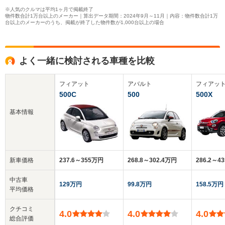
※人気のクルマは平均1ヶ月で掲載終了
物件数合計1万台以上のメーカー｜算出データ期間：2024年9月～11月｜内容：物件数合計1万
台以上のメーカーのうち、掲載が終了した物件数が1,000台以上の場合
よく一緒に検討される車種を比較
フィアット
アバルト
フィアッ
500C
500
500X
基本情報
新車価格
237.6～355万円
268.8～302.4万円
286.2～4
中古車
129万円
99.8万円
158.5万円
平均価格
クチコミ
4.0
4.0
4.0
総合評価