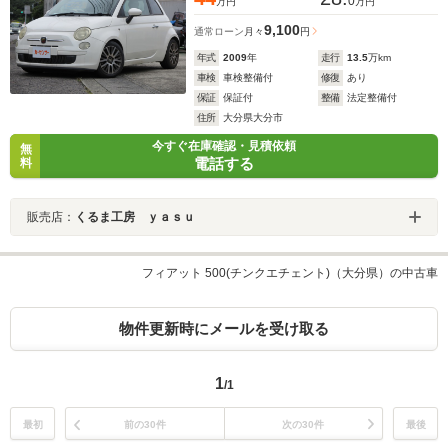
0
万円
万円
9,100
通常ローン
月々
円
年式
2009
年
走行
13.5
万km
車検
車検整備付
修復
あり
保証
保証付
整備
法定整備付
住所
大分県大分市
今すぐ在庫確認・見積依頼
無
電話する
料
販売店：
くるま工房 ｙａｓｕ
フィアット 500(チンクエチェント)（大分県）の中古車
物件更新時にメールを受け取る
1
/1
最初
前の30件
次の30件
最後