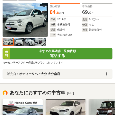
支払総額
本体価格
84.
69.
8
0
万円
万円
年式
2017
年
走行
5.2
万km
車検
車検整備付
修復
なし
保証
保証付
整備
法定整備付
住所
大分県大分市
今すぐ在庫確認・見積依頼
無
電話する
料
カーセンサーアフター保証がBプランに付いています
販売店：
ボディーリペア大分 大分南店
あなたにおすすめの中古車
［PR］