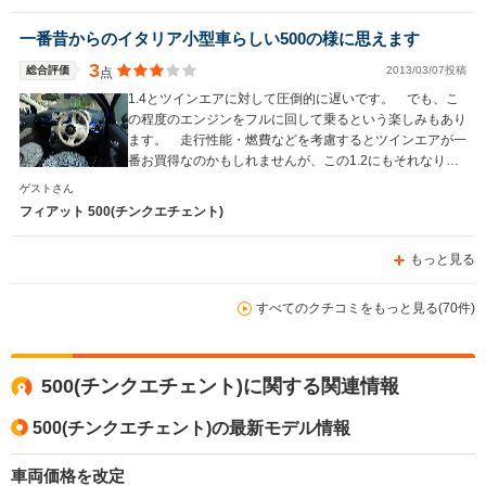
一番昔からのイタリア小型車らしい500の様に思えます
3
総合評価
2013/03/07投稿
点
1.4とツインエアに対して圧倒的に遅いです。 でも、こ
の程度のエンジンをフルに回して乗るという楽しみもあり
ます。 走行性能・燃費などを考慮するとツインエアが一
番お買得なのかもしれませんが、この1.2にもそれなりの
味わいがあります。 全てのエンジンをじっくりと乗り比
ゲストさん
べて、自分に合ったモデルを選ぶべきです。 かなり乗り
フィアット 500(チンクエチェント)
味、雰囲気が異なりますよ。
もっと見る
すべてのクチコミをもっと見る(70件)
500(チンクエチェント)に関する関連情報
500(チンクエチェント)の最新モデル情報
車両価格を改定