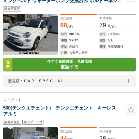
ミングベルト ウォーターポンプ交換済み ボルドー革シー
ト ガラスルーフ
販売店保証
支払総額
本体価格
88
79.
0
万円
万円
年式
2018
年
走行
9.0
万km
車検
'27/12
修復
なし
保証
保証付
整備
法定整備付
住所
大分県大分市
今すぐ在庫確認・見積依頼
無
電話する
料
販売店：
ＣＡＲ ＳＰＥＣＩＡＬ
フィアット
500(チンクエチェント) チンクエチェント キーレス
アルミ
販売店保証
購入プラン付
支払総額
本体価格
44
28.