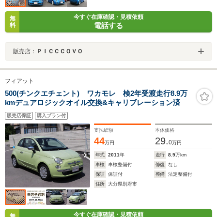
今すぐ在庫確認・見積依頼
無
電話する
料
販売店：
ＰＩＣＣＣＯＶＯ
フィアット
500(チンクエチェント) ワカモレ 検2年受渡走行8.9万
kmデュアロジックオイル交換&キャリブレーション済
販売店保証
購入プラン付
支払総額
本体価格
44
29.
0
万円
万円
年式
2011
年
走行
8.9
万km
車検
車検整備付
修復
なし
保証
保証付
整備
法定整備付
住所
大分県別府市
今すぐ在庫確認・見積依頼
無