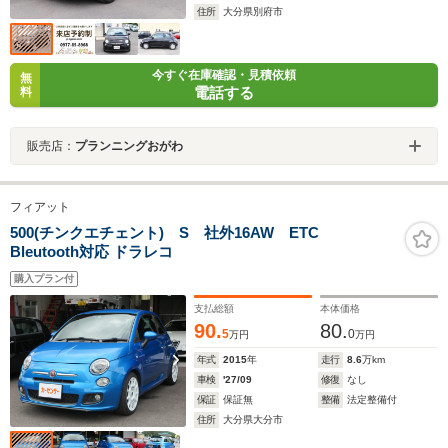
住所
大分県別府市
今すぐ在庫確認・見積依頼
無
電話する
料
販売店：
プランニングおがわ
フィアット
500(チンクエチェント) S 社外16AW ETC
Bleutooth対応 ドラレコ
購入プラン付
支払総額
本体価格
90.
80.
5
0
万円
万円
年式
2015
年
走行
8.6
万km
車検
'27/09
修復
なし
保証
保証無
整備
法定整備付
住所
大分県大分市