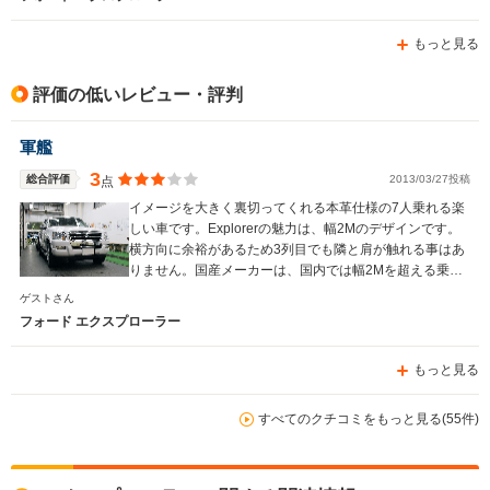
もっと見る
評価の低いレビュー・評判
軍艦
3
総合評価
2013/03/27投稿
点
イメージを大きく裏切ってくれる本革仕様の7人乗れる楽
しい車です。Explorerの魅力は、幅2Mのデザインです。
横方向に余裕があるため3列目でも隣と肩が触れる事はあ
りません。国産メーカーは、国内では幅2Mを超える乗用
車を発売することはないでしょう。
ゲストさん
フォード エクスプローラー
もっと見る
すべてのクチコミをもっと見る(55件)