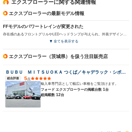
エクスプローラーに関する関連情報
エクスプローラーの最新モデル情報
FFモデルのパワートレインが変更された
存在感のあるフロントグリルやLEDヘッドランプが与えられ、外装デザインが刷新されている。室内も静粛性が向上している。また、FFモデルのエンジンが従来の2Lから2.3Lへ変更され、出力とトルクが向上。燃費性能も約5％改善している。さらに6速ATもパドルスイッチ付に改められている（2015.10）
全てを表示する
エクスプローラー（茨城県）を扱う注目販売店
ＢＵＢＵ ＭＩＴＳＵＯＫＡ つくば／キャデラック・シボレーつくばサービスセンター
5
総合評価
点
輸入車専門店として幅広い車種をご覧頂けます。
1
フォード エクスプローラーの
掲載台数
台
12
総掲載数
台