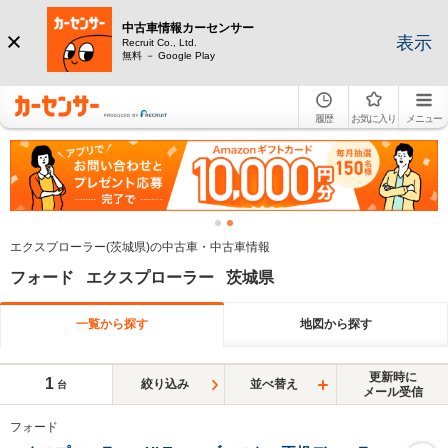
中古車情報カーセンサー
表示
Recruit Co., Ltd.
無料 － Google Play
履歴
お気に入り
メニュー
エクスプローラー(茨城県)の中古車・中古車情報
フォード エクスプローラー 茨城県
一覧から探す
地図から探す
更新時に
1
絞り込み
並べ替え
台
メール受信
フォード