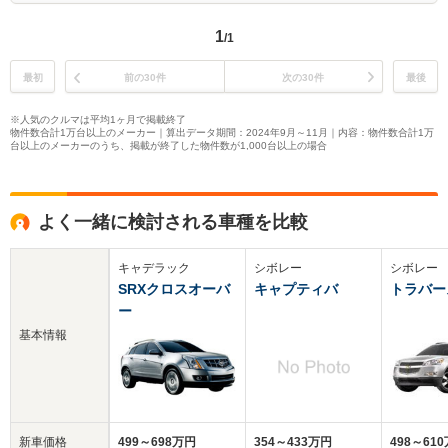
1
/1
最初
前の30件
次の30件
最後
※人気のクルマは平均1ヶ月で掲載終了
物件数合計1万台以上のメーカー｜算出データ期間：2024年9月～11月｜内容：物件数合計1万
台以上のメーカーのうち、掲載が終了した物件数が1,000台以上の場合
よく一緒に検討される車種を比較
キャデラック
シボレー
シボレー
SRXクロスオーバ
キャプティバ
トラバー
ー
基本情報
新車価格
499～698万円
354～433万円
498～61