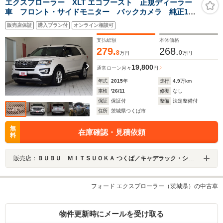
エクスプローラー XLT エコブースト 正規ディーラー
車 フロント・サイドモニター バックカメラ 純正18
インチAW クルーズコントロール 2WD レザーシート
販売店保証
購入プラン付
オンライン相談可
支払総額
本体価格
279.
268.
8
0
万円
万円
19,800
通常ローン
月々
円
年式
2015
年
走行
4.9
万km
車検
'26/11
修復
なし
保証
保証付
整備
法定整備付
住所
茨城県つくば市
無
在庫確認・見積依頼
料
販売店：
ＢＵＢＵ ＭＩＴＳＵＯＫＡ つくば／キャデラック・シボレーつくばサービスセンター
フォード エクスプローラー（茨城県）の中古車
物件更新時にメールを受け取る