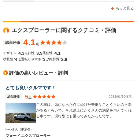
-m
-m
もっと見る
エクスプローラーに関するクチコミ・評価
WLTCモード
-
-
-
燃費
4.1
総合評価
点
4.3
3.9
4.1
デザイン :
走行性 :
居住性 :
4.1
3.7
2.8
積載性 :
運転しやすさ :
維持費 :
排気量
2997cc
2382cc
3564cc
評価の高いレビュー・評判
駆動方式
4WD
4WD
FF、4WD
とても良いクルマです！
5
総合評価
2022/01/10投稿
点
この車は、気になった点に挙げた些細なことぐらいの不満
があるくらいで、それ以上にたくさんの満足を与えてくれ
る車です。現行型にも乗ってみたかったです。
kozyさん
（東京都）
フォード エクスプローラー