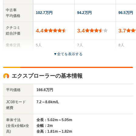
中古車
102.7万円
94.2万円
96.5万円
平均価格
クチコミ
4.4
3.4
3.7
総合評価
乗車定員
5人
7人
8人
▼
全てを表示する
ドア数
5ドア
5ドア
5ドア
全高
全高
全高
エクスプローラーの基本情報
1.69m
1.79m
1.79m
平均価格
166.6万円
全幅
全幅
全
JC08モード
7.2～8.6km/L
サイズ
1.91m
1.85m～1.88m
1.
燃費
全長
全長
(全長x全幅x全高)
4.86m
4.69m
5.
車体寸法
全長：5.02m～5.05m
(全長x全幅x全
全幅：2m
高)
全高：1.81m～1.82m
ホイールベース
ホイールベース
ホイー