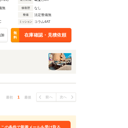
備無
なし
修復歴
法定整備無
整備
C
コラム4AT
ミッション
無
在庫確認・見積依頼
追加
料
1
前へ
次へ
最初
最後
この条件で新着メールを受け取る