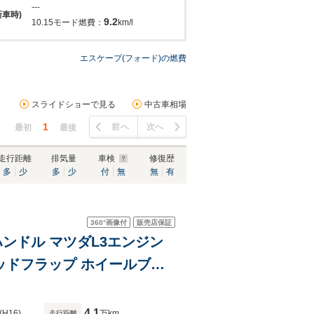
---
新車時)
9.2
10.15モード燃費：
km/l
エスケープ(フォード)の燃費
スライドショーで見る
中古車相場
1
前へ
次へ
最初
最後
走行距離
排気量
車検
修復歴
多
少
多
少
付
無
無
有
360°
画像付
販売店保証
右ハンドル マツダL3エンジン
マッドフラップ ホイールブラ
4.1
(H16)
万km
走行距離