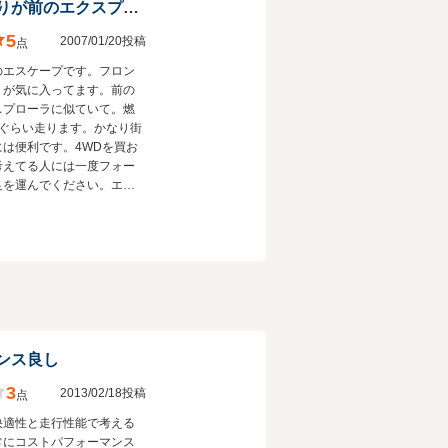
最高。フロント周りが前のエクスプローラに似ていて
5
2007/01/20投稿
点
のエスケープです。フロン
りが気に入ってます。前の
スプローラに似ていて。燃
8ぐらい走ります。かなり街
には便利です。4WDを買お
考えてる人には一度フォー
足を運んでください。エク
レイルよりはかなりいいで
ンス良し
3
2013/02/18投稿
点
快適性と走行性能で考える
常にコストパフォーマンス