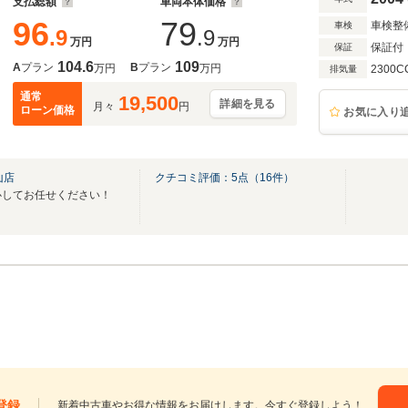
支払総額
車両本体価格
96
79
車検整
車検
.9
.9
万円
万円
保証付
保証
104.6
109
A
プラン
B
プラン
万円
万円
2300C
排気量
通常
19,500
詳細を見る
月々
円
ローン価格
お気に入り
山店
クチコミ評価：
5
点（
16
件）
心してお任せください！
登録
新着中古車やお得な情報をお届けします。今すぐ登録しよう！