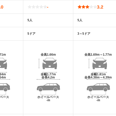
.0
-
3.2
5人
5人
5ドア
3～5ドア
.71m
全高
1.66m
全高
1.69m～1.77m
.84m
全幅
1.77m
全幅
1.81m
.54m
全長
4.2m
全長
4.38m～4.39m
ベース
ホイールベース
ホイールベース
m
-m
-m