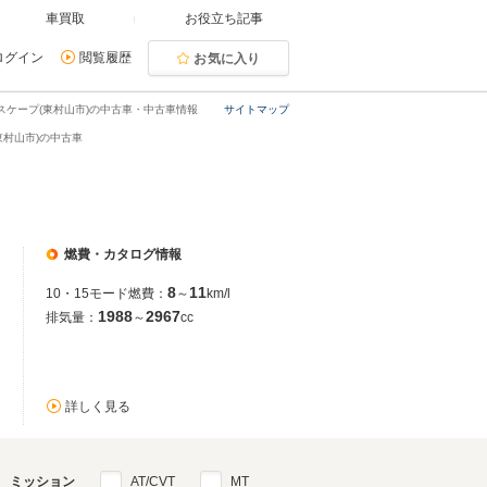
車買取
お役立ち記事
ログイン
閲覧履歴
お気に入り
スケープ(東村山市)の中古車・中古車情報
サイトマップ
東村山市)の中古車
燃費・カタログ情報
8
11
10・15モード燃費：
～
km/l
1988
2967
排気量：
～
cc
詳しく見る
ミッション
AT/CVT
MT