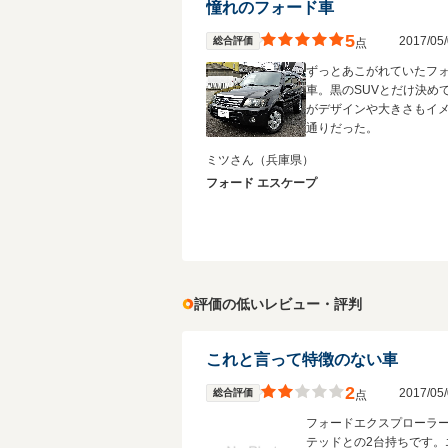
憧れのフォード車
5
2017/0
総合評価
点
ずっとあこがれていたフ
車。黒のSUVとだけ決め
がデザインや大きさもイ
通りだった。
ミツさん
（兵庫県）
フォード エスケープ
評価の低いレビュー・評判
これと言って特徴のない車
2
2017/0
総合評価
点
フォードエクスプローラ
テッドとの2台持ちです。