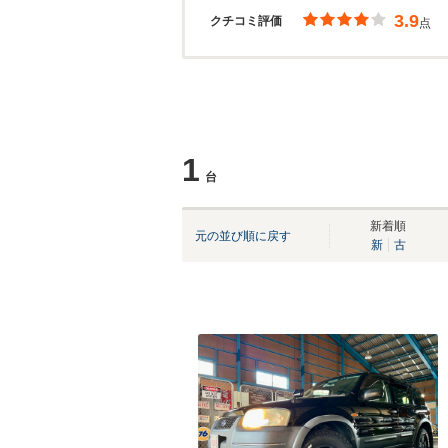
3.9
クチコミ評価
点
1
台
新着順
元の並び順に戻す
新
古