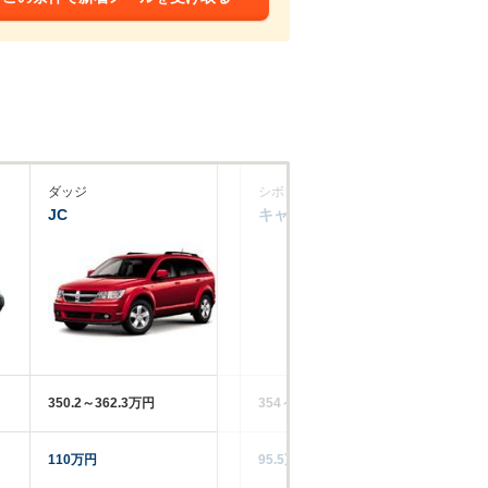
ダッジ
シボレー
ダ
JC
キャプティバ
キ
350.2～362.3万円
354～433万円
26
110万円
95.5万円
16