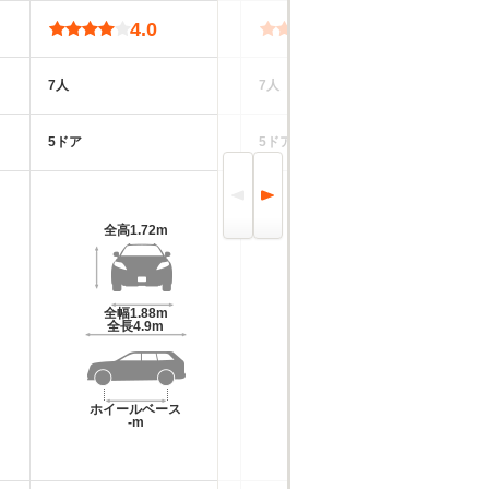
4.0
3.4
7人
7人
5
5ドア
5ドア
5
全高
1.72m
全高
1.79m
全幅
1.88m
全幅
1.85m～1.88m
全長
4.9m
全長
4.69m
ホイールベース
ホイールベース
-m
-m