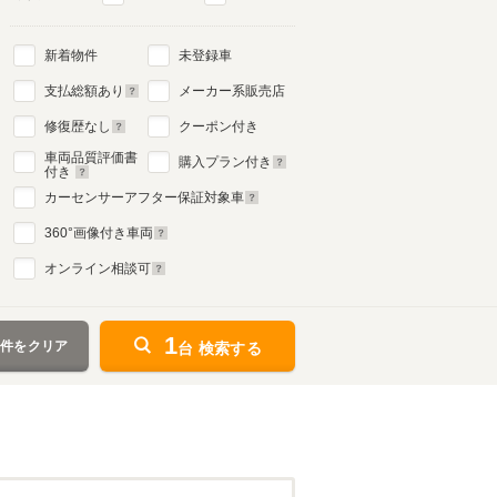
新着物件
未登録車
支払総額あり
メーカー系販売店
修復歴なし
クーポン付き
車両品質評価書
購入プラン付き
付き
カーセンサーアフター保証対象車
360
°画像付き車両
オンライン相談可
1
条件をクリア
台 検索する