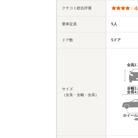
4
クチコミ総合評価
乗車定員
5人
ドア数
5ドア
全高
1
全幅
1
サイズ
全長
4
（全長・全幅・全高）
ホイール
-