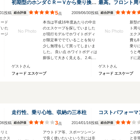
初期型のホンダＣＲーＶから乗り換えました。
5
5/01投稿
2009/06/30投稿
総合評価
総合評価
点
ォード
本当は平成16年度あたりの中古
新型
ていた
のエスケープを探していました
ト周
メージ
が現行モデルでホワイトボディ
エク
が限定車ででていることを知り
費も
少し無理をして買ってしまいま
乗り
した。 良い点 ホワイトボディは
うと
膨張して大きく見える。 2.4Lで
ドに
経済的。燃費は良い時で10ｷﾛ前
スト
ゲストさん
ゲストさん
後。 安いのにエクストレイルな
す。
フォード エスケープ
フォード エスケープ
どより高級に見られる。 マツダ
と共同開発で台湾製だけどアメ
リカ車として見られる。 内装も
そこそこ高級感がある。 日本に
あったサイズ。 輸入車なのにレ
ギュラー仕様。 ちょっと嫌な点
汚れが目立つ。飛び石の傷が目
走行性、乗り心地、収納の三本柱
コストパフォーマ
立つ。 ボディパネルの継ぎ目の
3
5/06投稿
2014/01/16投稿
総合評価
隙間が少し広い。リアハッチあ
総合評価
点
たりの継ぎ目が正確にそろって
ーリミ
アウトドア等、スポーツシーン
この
ない。 ミッションがフロア4AT
エクス
で良く使いたいという方には非
と非