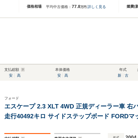
77.8
価格相場
燃費(
平均中古価格：
詳しく見る
万円
支払総額
本体価格
年式
安
高
安
高
新
古
フォード
エスケープ 2.3 XLT 4WD 正規ディーラー車 
走行40492キロ サイドステップボード FORD
ック塗装 MONSTAマッドウォーリア
2004
年式