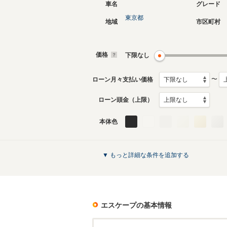
車名
グレード
東京都
地域
市区町村
価格
下限なし
〜
ローン月々支払い価格
ローン頭金（上限）
本体色
▼ もっと詳細な条件を追加する
エスケープ
の基本情報