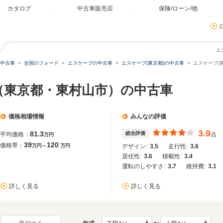
カタログ
中古車販売店
保険/ローン/他
エ
中古車
全国のフォード
エスケープの中古車
エスケープ(東京都)の中古車
エスケープ(
（東京都・東村山市）の中古車
価格相場情報
みんなの評価
3.9
81.3
総合評価
平均価格：
点
万円
39
120
価格帯：
万円～
万円
デザイン:
3.5
走行性:
3.6
居住性:
3.6
積載性:
3.4
運転のしやすさ:
3.7
維持費:
3.1
詳しく見る
詳しく見る