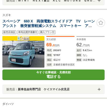
販売店：
ＭＩＮＩ ＮＥＸＴ富士 ＡＬＣ ＭＯＴＯＲＳ ＧＲＯＵＰ
スズキ
スペーシア 660 X 両側電動スライドドア TV レーン
アシスト 衝突被害軽減システム スマートキー アイ
ドリングストップ 電動格納ミラー シートヒーター
販売店保証
車両品質評価書付
購入プラン付
ベンチシート CVT 盗難防止システム ABS ESC
CD
支払総額
本体価格
69.
62.
9
7
万円
万円
年式
2016
年
走行
5.6
万km
車検
'27/07
修復
なし
保証
保証付
整備
法定整備無
住所
京都府京都市伏見区
今すぐ在庫確認・見積依頼
電話する
販売店：
新車低金利専門店 ケイスマイル伏見店
ダイハツ