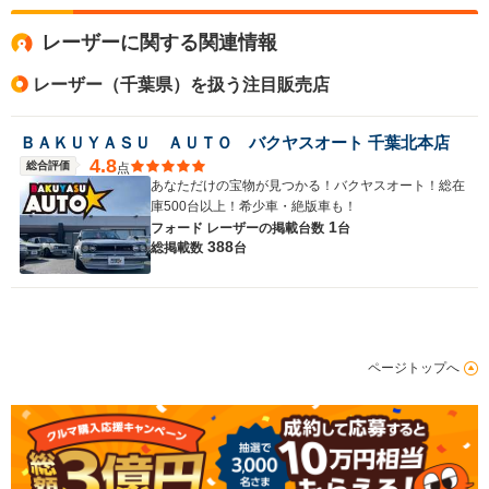
レーザーに関する関連情報
レーザー（千葉県）を扱う注目販売店
ＢＡＫＵＹＡＳＵ ＡＵＴＯ バクヤスオート 千葉北本店
4.8
総合評価
点
あなただけの宝物が見つかる！バクヤスオート！総在
庫500台以上！希少車・絶版車も！
1
フォード レーザーの
掲載台数
台
388
総掲載数
台
ページトップへ