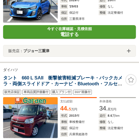
年式
2026
年
走行
20
km
車検
'29/03
修復
なし
保証
保証付
整備
法定整備付
住所
三重県津市
今すぐ在庫確認・見積依頼
電話する
販売店：
プジョー三重津
ダイハツ
タント 660 L SAII 衝撃被害軽減ブレーキ・バックカメ
ラ・両側スライドドア・カーナビ・Bluetooth・フルセグ
TV・CD/DVD再生・禁煙車・アイドリングストップ・ベ
販売店保証
車両品質評価書付
購入プラン付
360°画像付
ンチシート・ルームクリーニング!
支払総額
本体価格
44.
34.
5
8
万円
万円
年式
2015
年
走行
8.6
万km
車検
車検整備付
修復
なし
保証
保証付
整備
法定整備付
住所
兵庫県姫路市