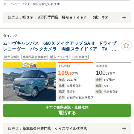
カーセンサーアフター保証が付けられます
販売店：
軽３９．８万円専門店 軽Ｇａｒｄｅｎ （株）ネオ
ダイハツ
ムーヴキャンバス 660 X メイクアップ SAIII ドライブ
レコーダー バックカメラ 両側スライドドア TV ク
リアランスソナー 衝突被害軽減システム オートマチ
販売店保証
車両品質評価書付
購入プラン付
360°画像付
ックハイビーム スマートキー アイドリングストッ
プ 電動格納ミラー CVT ベンチシート
支払総額
本体価格
109.
100.
9
3
万円
万円
年式
2017
年
走行
5.0
万km
車検
車検整備付
修復
なし
保証
保証付
整備
法定整備付
住所
京都府京都市伏見区
今すぐ在庫確認・見積依頼
電話する
販売店：
新車低金利専門店 ケイスマイル伏見店