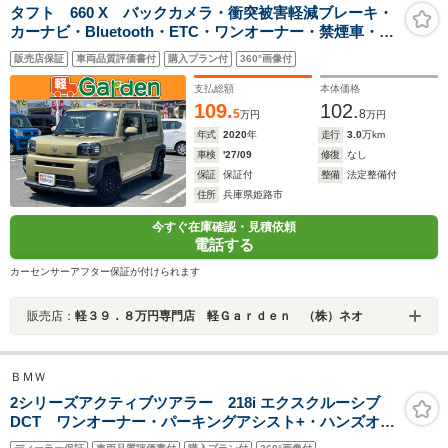
タフト 660 X バックカメラ・衝突被害軽減ブレーキ・
カーナビ・Bluetooth・ETC・ワンオーナー・禁煙車・フ
ルセグTV・CD/DVD再生・スマートキー&プッシュスター
販売店保証
車両品質評価書付
購入プラン付
360°画像付
ト・ベンチシート・ルームクリーニング
支払総額
本体価格
109.
102.
5
8
万円
万円
年式
2020
年
走行
3.0
万km
車検
'27/09
修復
なし
保証
保証付
整備
法定整備付
住所
兵庫県姫路市
今すぐ在庫確認・見積依頼
電話する
カーセンサーアフター保証が付けられます
販売店：
軽３９．８万円専門店 軽Ｇａｒｄｅｎ （株）ネオ
ＢＭＷ
2シリーズアクティブツアラー 218i エクスクルーシブ
DCT ワンオーナー・パーキングアシスト+・ハンズオフ
ACC・360度カメラ・ヘッドアップディスプレイ・シート