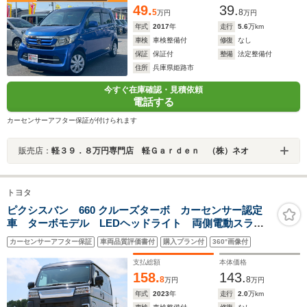
49.
39.
5
8
万円
万円
年式
2017
年
走行
5.6
万km
車検
車検整備付
修復
なし
保証
保証付
整備
法定整備付
住所
兵庫県姫路市
今すぐ在庫確認・見積依頼
電話する
カーセンサーアフター保証が付けられます
販売店：
軽３９．８万円専門店 軽Ｇａｒｄｅｎ （株）ネオ
トヨタ
ピクシスバン 660 クルーズターボ カーセンサー認定
車 ターボモデル LEDヘッドライト 両側電動スライ
ドドア 純正ナビ Bluetooth Bカメラ ETC2.0
カーセンサーアフター保証
車両品質評価書付
購入プラン付
360°画像付
支払総額
本体価格
158.
143.
8
8
万円
万円
年式
2023
年
走行
2.0
万km