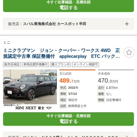
今すぐ在庫確認・見積依頼
電話する
販売店：
スバル東海株式会社 カースポット半田
ミニ
ミニクラブマン ジョン・クーパー・ワークス 4WD 正
規認定中古車 保証整備付 applecarplay ETC バックカ
メラ 衝突軽減ブレーキ アイドリングストップ 障害物ソナ
販売店保証
車両品質評価書付
購入プラン付
オンライン相談可
ー アクティブクルコン LEDライト 純正ホイール
支払総額
本体価格
489.
470.
7
0
万円
万円
年式
2022
年
走行
1.3
万km
車検
'27/12
修復
なし
保証
保証付
整備
法定整備付
住所
静岡県富士市
今すぐ在庫確認・見積依頼
電話する