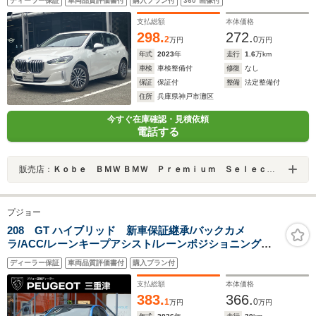
ディーラー保証
車両品質評価書付
購入プラン付
360°画像付
ヒーター・AppleCarPlay・内蔵ドラレコ・パワーシー
ト・電動リアゲート・17インチAW・ETC・禁煙車
支払総額
本体価格
298.
272.
2
0
万円
万円
年式
2023
年
走行
1.6
万km
車検
車検整備付
修復
なし
保証
保証付
整備
法定整備付
住所
兵庫県神戸市灘区
今すぐ在庫確認・見積依頼
電話する
販売店：
Ｋｏｂｅ ＢＭＷ ＢＭＷ Ｐｒｅｍｉｕｍ Ｓｅｌｅｃｔｉｏｎ 三宮
プジョー
208 GT ハイブリッド 新車保証継承/バックカメ
ラ/ACC/レーンキープアシスト/レーンポジショニングア
シスト/ブラインドスポットモニター/LEDヘッドライト/フ
ディーラー保証
車両品質評価書付
購入プラン付
ロント・バックソナー/アップルカープレイ/アンドロイド
オート
支払総額
本体価格
383.
366.
1
0
万円
万円