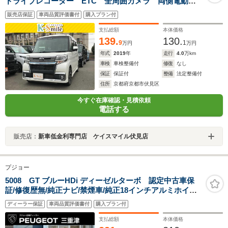
ドライブレコーダー ETC 全周囲カメラ 両側電動ス
ライドドア TV 衝突被害軽減システム オートマチッ
販売店保証
車両品質評価書付
購入プラン付
クハイビーム オートライト LEDヘッドランプ アイ
ドリングストップ スマートキー
支払総額
本体価格
139.
130.
9
1
万円
万円
年式
2019
年
走行
4.0
万km
車検
車検整備付
修復
なし
保証
保証付
整備
法定整備付
住所
京都府京都市伏見区
今すぐ在庫確認・見積依頼
電話する
販売店：
新車低金利専門店 ケイスマイル伏見店
プジョー
5008 GT ブルーHDi ディーゼルターボ 認定中古車保
証/修復歴無/純正ナビ/禁煙車/純正18インチアルミホイー
ル/ETC/コントロール/LEDヘッドライト/バックモニター/
ディーラー保証
車両品質評価書付
購入プラン付
ブラインドスポットモニター/ルーフレール
支払総額
本体価格