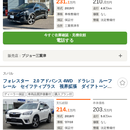
231.
210.
1
0
万円
万円
年式
2019
年
走行
4.8
万km
車検
車検整備付
修復
なし
保証
保証付
整備
法定整備付
住所
三重県津市
今すぐ在庫確認・見積依頼
電話する
販売店：
プジョー三重津
スバル
フォレスター 2.0 アドバンス 4WD ドラレコ ルーフ
レール セイフティプラス 視界拡張 ダイアトーンナ
ビ フルセグ Bluetoothオーディオ USB フロントカ
ディーラー保証
車両品質評価書付
購入プラン付
メラ サイドカメラ バックカメラ スマートリヤビュ
ーミラー ETC2.0
支払総額
本体価格
214.
203.
1
5
万円
万円
年式
2018
年
走行
5.0
万km
車検
'27/10
修復
なし
保証
保証付
整備
法定整備付