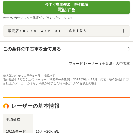
今すぐ在庫確認・見積依頼
電話する
カーセンサーアフター保証がAプランに付いています
販売店：
ａｕｔｏ ｗｏｒｋｅｒ ＩＳＨＩＤＡ
この条件の中古車を全て見る
フォード レーザー（千葉県）の中古車
※人気のクルマは平均1ヶ月で掲載終了
物件数合計1万台以上のメーカー｜算出データ期間：2024年9月～11月｜内容：物件数合計1万
台以上のメーカーのうち、掲載が終了した物件数が1,000台以上の場合
レーザーの基本情報
平均価格
-
10.15モード
10.4～20km/L