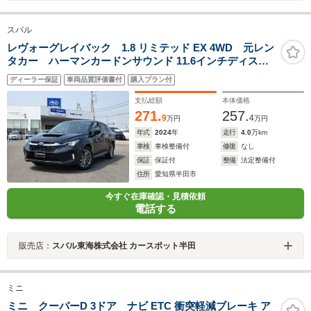
スバル
レヴォーグレイバック 1.8 リミテッド EX 4WD 元レン
タカー ハーマンカードンサウンド 11.6インチディスプ
レイ フルセグ Bluetoothオーディオ フロントカメ
ディーラー保証
車両品質評価書付
購入プラン付
ラ サイドカメラ バックカメラ 全周囲カメラ 電動
リヤゲート シートヒーター
支払総額
本体価格
271.
257.
9
4
万円
万円
年式
2024
年
走行
4.0
万km
車検
車検整備付
修復
なし
保証
保証付
整備
法定整備付
住所
愛知県半田市
今すぐ在庫確認・見積依頼
電話する
販売店：
スバル東海株式会社 カースポット半田
ミニ
ミニ クーパーD 3ドア ナビ ETC 衝突軽減ブレーキ ア