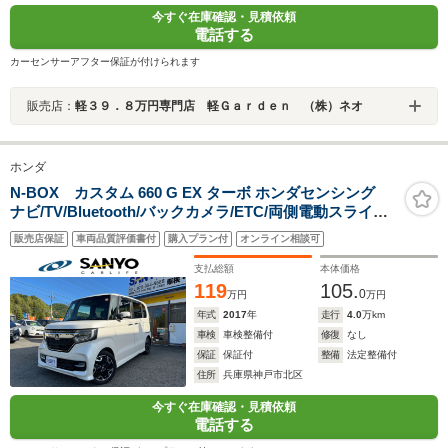
今すぐ在庫確認・見積依頼
電話する
カーセンサーアフター保証が付けられます
販売店：
軽３９．８万円専門店 軽Ｇａｒｄｅｎ （株）ネオ
ホンダ
N-BOX カスタム 660 G EX ターボ ホンダセンシング
ナビ/TV/Bluetooth/バックカメラ/ETC/両側電動スライド
ドア/ターボ/ホンダセンシング
販売店保証
車両品質評価書付
購入プラン付
オンライン相談可
支払総額
本体価格
119
105.
0
万円
万円
年式
2017
年
走行
4.0
万km
車検
車検整備付
修復
なし
保証
保証付
整備
法定整備付
住所
兵庫県神戸市北区
今すぐ在庫確認・見積依頼
電話する