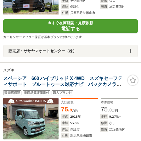
車検
車検整備付
修復
なし
保証
保証付
整備
法定整備付
住所
兵庫県丹波篠山市
今すぐ在庫確認・見積依頼
電話する
カーセンサーアフター保証が基本プランに付いています
販売店：
ササヤマオートセンター（株）
スズキ
スペーシア 660 ハイブリッド X 4WD スズキセーフテ
ィサポート ブルートゥース対応ナビ バックカメラ
スマートキー 両側電動スライドドア シートヒーター
販売店保証
車両品質評価書付
購入プラン付
支払総額
本体価格
75.
75.
9
0
万円
万円
年式
2018
年
走行
9.2
万km
車検
'27/06
修復
なし
保証
保証付
整備
法定整備付
住所
新潟県新発田市