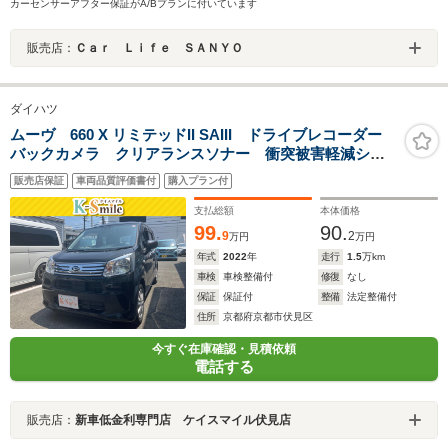
カーセンサーアフター保証がA/Bプランに付いています
販売店：
Ｃａｒ Ｌｉｆｅ ＳＡＮＹＯ
ダイハツ
ムーヴ 660 X リミテッドII SAIII ドライブレコーダー
バックカメラ クリアランスソナー 衝突被害軽減シス
テム オートマチックハイビーム オートライト LED
販売店保証
車両品質評価書付
購入プラン付
ヘッドランプ スマートキー アイドリングストップ
電動格納ミラー
支払総額
本体価格
99.
90.
9
2
万円
万円
年式
2022
年
走行
1.5
万km
車検
車検整備付
修復
なし
保証
保証付
整備
法定整備付
住所
京都府京都市伏見区
今すぐ在庫確認・見積依頼
電話する
販売店：
新車低金利専門店 ケイスマイル伏見店