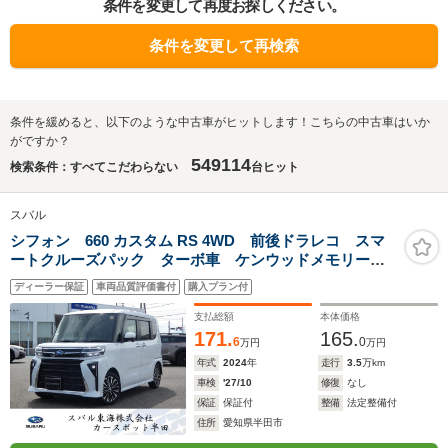
条件を変更して再度お探しください。
条件を変更して再検索
条件を緩めると、以下のような中古車がヒットします！こちらの中古車はいか
がですか？
549114
検索条件：すべてこだわらない
台ヒット
スバル
シフォン 660 カスタム RS 4WD 前後ドラレコ スマ
ートクルーズパック ターボ車 ケンウッドメモリーナ
ビ フルセグ Bluetoothオーディオ USB バックカメ
ディーラー保証
車両品質評価書付
購入プラン付
ラ ETC 障害物センサー 両側電動スライド シート
ヒーター
支払総額
本体価格
171.
165.
6
0
万円
万円
年式
2024
年
走行
3.5
万km
車検
'27/10
修復
なし
保証
保証付
整備
法定整備付
住所
愛知県半田市