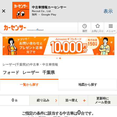
中古車情報カーセンサー
表示
Recruit Co., Ltd.
無料 － Google Play
履歴
お気に入り
メニュー
レーザー(千葉県)の中古車・中古車情報
フォード レーザー 千葉県
一覧から探す
地図から探す
更新時に
0
絞り込み
並べ替え
台
メール受信
0
ご指定の条件に該当する中古車は
台です。