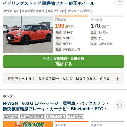
イドリングストップ 障害物ソナー 純正ホイール
販売店保証
車両品質評価書付
購入プラン付
オンライン相談可
支払総額
本体価格
190.
170.
6
0
万円
万円
年式
2020
年
走行
4.4
万km
車検
'27/05
修復
なし
保証
保証付
整備
法定整備無
住所
静岡県富士市
今すぐ在庫確認・見積依頼
電話する
販売店：
ＭＩＮＩ ＮＥＸＴ富士 ＡＬＣ ＭＯＴＯＲＳ ＧＲＯＵＰ
ホンダ
N-WGN 660 G Lパッケージ 雹害車・バックカメラ・
衝突被害軽減ブレーキ・カーナビ・Bluetooth・ETC・
CD/DVD再生・スマートキー&プッシュスタート・ベンチ
販売店保証
車両品質評価書付
購入プラン付
360°画像付
シート・ルームクリーニング
支払総額
本体価格