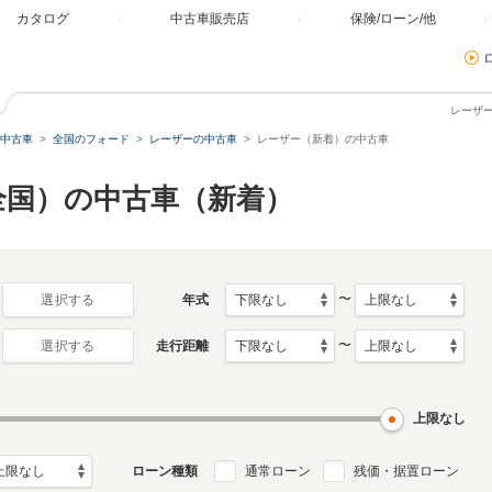
カタログ
中古車販売店
保険/ローン/他
レーザ
中古車
全国のフォード
レーザーの中古車
レーザー（新着）の中古車
全国）の中古車（新着）
〜
年式
選択する
〜
走行距離
選択する
上限なし
ローン種類
通常ローン
残価・据置ローン