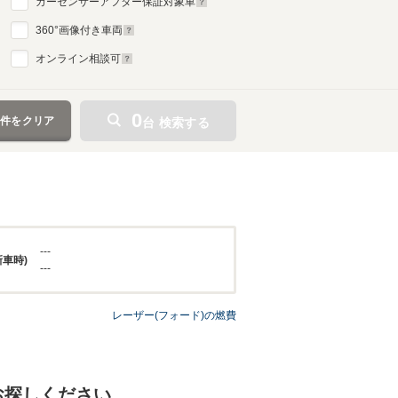
カーセンサーアフター保証対象車
360
°画像付き車両
オンライン相談可
0
条件をクリア
台 検索する
---
新車時)
---
レーザー(フォード)の燃費
お探しください。