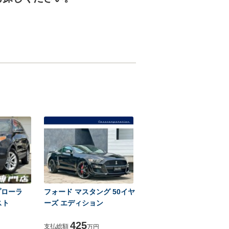
プローラ
フォード マスタング 50イヤ
スト
ーズ エディション
425
支払総額
万円