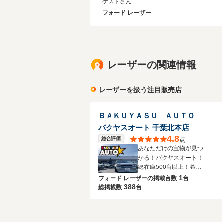
ゲストさん
フォード レーザー
レーザーの関連情報
レーザーを扱う注目販売店
ＢＡＫＵＹＡＳＵ ＡＵＴＯ
バクヤスオート 千葉北本店
4.8
総合評価
点
あなただけの宝物が見つ
かる！バクヤスオート！
総在庫500台以上！希少
車・絶版車も！
1
フォード レーザーの
掲載台数
台
388
総掲載数
台