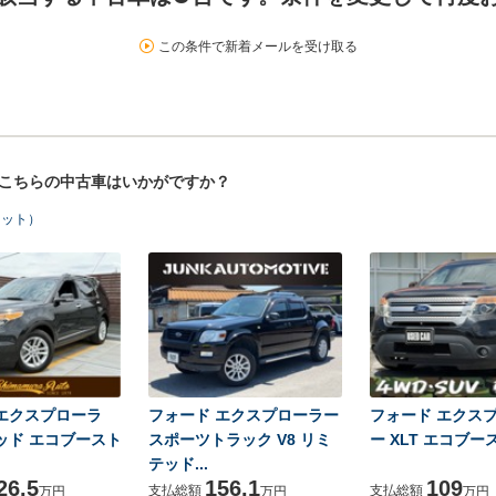
この条件で新着メールを受け取る
！こちらの中古車はいかがですか？
ヒット）
エクスプローラ
フォード エクスプローラー
フォード エクス
ッド エコブースト
スポーツトラック V8 リミ
ー XLT エコブー
テッド...
26.5
156.1
109
支払総額
支払総額
万円
万円
万円