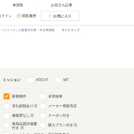
車買取
お役立ち記事
ログイン
閲覧履歴
お気に入り
ー（フォード）の新着中古車・中古車情報
サイトマップ
ミッション
AT/CVT
MT
新着物件
未登録車
支払総額あり
メーカー系販売店
修復歴なし
クーポン付き
車両品質評価書
購入プラン付き
付き