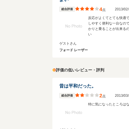
4
2013/0
総合評価
点
反応がよくてとても快適
しやすく便利な一台なの
かりと乗ることが出来る
い
ゲストさん
フォード レーザー
評価の低いレビュー・評判
昔は平和だった。
2
2013/0
総合評価
点
特に気になったところは