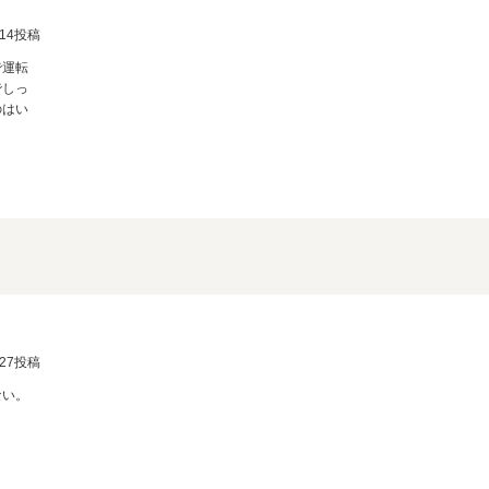
2/14投稿
で運転
でしっ
のはい
3/27投稿
ない。