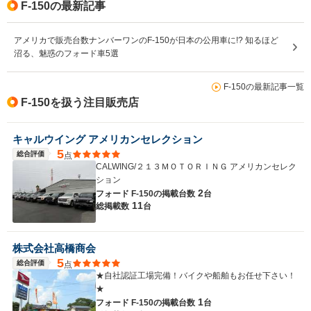
F-150の最新記事
アメリカで販売台数ナンバーワンのF-150が日本の公用車に!? 知るほど
沼る、魅惑のフォード車5選
F-150の最新記事一覧
F-150を扱う注目販売店
キャルウイング アメリカンセレクション
5
総合評価
点
CALWING/２１３ＭＯＴＯＲＩＮＧ アメリカンセレク
ション
2
フォード F-150の
掲載台数
台
11
総掲載数
台
株式会社高橋商会
5
総合評価
点
★自社認証工場完備！バイクや船舶もお任せ下さい！
★
1
フォード F-150の
掲載台数
台