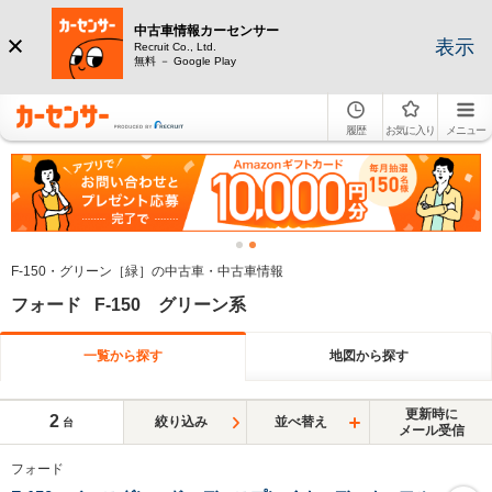
中古車情報カーセンサー
表示
Recruit Co., Ltd.
無料 － Google Play
履歴
お気に入り
メニュー
F-150・グリーン［緑］の中古車・中古車情報
フォード F-150 グリーン系
一覧から探す
地図から探す
更新時に
2
絞り込み
並べ替え
台
メール受信
フォード