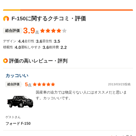
全高
全高
全
1.87m
-m
1.
F-150に関するクチコミ・評価
3.9
総合評価
点
全幅
全幅
全
サイズ
1.98m
-m
2.
4.4
3.6
3.5
デザイン :
走行性 :
居住性 :
全長
全長
(全長x全幅x全高)
4.0
3.6
2.2
積載性 :
運転しやすさ :
維持費 :
4.73m
-m
5.
評価の高いレビュー・評判
ホイールベース
ホイールベース
ホイー
カッコいい
-m
-m
5
総合評価
2013/03/23投稿
点
国産車の迫力では物足りない人にはオススメだと思いま
す。カッコいいです。
WLTCモード
-
-
-
燃費
ゲストさん
フォード F-150