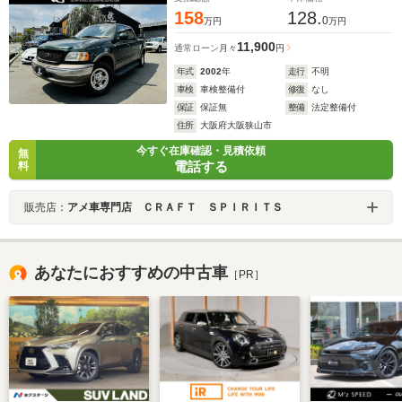
158
128.
0
万円
万円
11,900
通常ローン
月々
円
年式
2002
年
走行
不明
車検
車検整備付
修復
なし
保証
保証無
整備
法定整備付
住所
大阪府大阪狭山市
今すぐ在庫確認・見積依頼
無
電話する
料
販売店：
アメ車専門店 ＣＲＡＦＴ ＳＰＩＲＩＴＳ
あなたにおすすめの中古車
［PR］