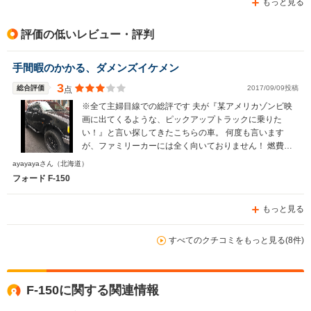
もっと見る
排気量
5765cc
5400～7300cc
4800cc
駆動方式
4WD
FR、4WD
4WD
評価の低いレビュー・評判
手間暇のかかる、ダメンズイケメン
3
総合評価
2017/09/09投稿
点
※全て主婦目線での総評です 夫が『某アメリカゾンビ映
画に出てくるような、ピックアップトラックに乗りた
い！』と言い探してきたこちらの車。 何度も言います
が、ファミリーカーには全く向いておりません！ 燃費は
良くないし車高が高くて乗り降りしづらく、女性や小さな
ayayayaさん
（北海道）
お子さん、高齢の方向きではありません。 ただ良い所は
フォード F-150
ただ1つ！ 『かっこいい』所です！（笑） パートナーを
うまく説得出来る方、趣味車として割り切る方、あとはア
もっと見る
ウトドア派の方ならばこの車の良い所を100%引き出せる
のではないかな？と思われます！
すべてのクチコミをもっと見る(8件)
F-150に関する関連情報