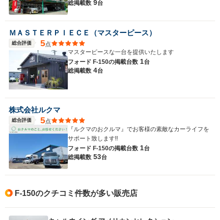
9
総掲載数
台
ＭＡＳＴＥＲＰＩＥＣＥ（マスターピース）
5
総合評価
点
マスターピースな一台を提供いたします
1
フォード F-150の
掲載台数
台
4
総掲載数
台
株式会社ルクマ
5
総合評価
点
『ルクマのおクルマ』でお客様の素敵なカーライフを
サポート致します!!
1
フォード F-150の
掲載台数
台
53
総掲載数
台
F-150のクチコミ件数が多い販売店