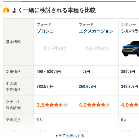
よく一緒に検討される車種を比較
フォード
フォード
シボレー
ブロンコ
エクスカージョン
シルバラ
基本情報
新車価格
490～530万円
‐‐‐万円
399万円
中古車
783.5万円
250.6万円
349.7万円
平均価格
クチコミ
3.5
4.0
4.0
総合評価
乗車定員
5人
-
6人
ドア数
3ドア
5ドア
4ドア
▼
全てを表示する