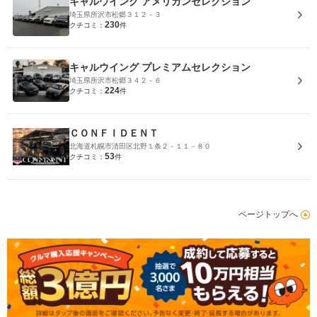
キャルウイング アメリカンセレクション
埼玉県所沢市松郷３１２－３
230
クチコミ：
件
キャルウイング プレミアムセレクション
埼玉県所沢市松郷３４２－６
224
クチコミ：
件
ＣＯＮＦＩＤＥＮＴ
北海道札幌市清田区北野１条２－１１－８０
53
クチコミ：
件
ページトップへ