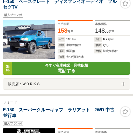
F-150 ベースグレード ディスプレイオーディオ フル
セグTV
購入プラン付
支払総額
本体価格
158
148.
0
万円
万円
年式
1997
年
走行
6.7
万km
車検
車検整備付
修復
なし
保証
保証無
整備
法定整備付
住所
大分県臼杵市
今すぐ在庫確認・見積依頼
無
電話する
料
販売店：
ＷＯＲＫＳ
フォード
F-150 スーパークルーキャブ ラリアット 2WD 中古
並行車
購入プラン付
支払総額
本体価格