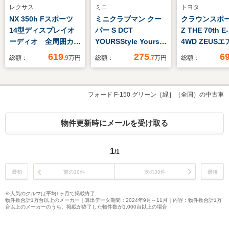
レクサス
ミニ
トヨタ
NX 350h Fスポーツ
ミニクラブマン クー
クラウンスポーツ
14型ディスプレイオ
パー S DCT
Z THE 70th E
ーディオ 全周囲カメ
YOURSStyle Yoursレ
4WD ZEUSエ
ラ レーダークルー
ザーシート/アルミホ
録済未使用車 
619
275
6
総額：
.9
万円
総額：
.7
万円
総額：
ズ シートベンチレー
イール シートヒータ
マルーフ デジ
ション ブラインドス
ー 電動シート バック
ンナーミラー 
ポットモニター ハン
カメラ 前後障害物セ
ミックビュー
フォード F-150 グリーン［緑］（全国）の中古車
ズフリーパワーバック
ンサー パーキングア
ブラインドス
ドア 三眼LEDヘッ
シスト アクティブク
ニター トヨタ
ド メモリー機能付パ
ルコン スルーローデ
メイト 12.3
物件更新時にメールを受け取る
ワーシート ETC
ィングシステム 純正
ビ パワーバッ
ナビ ETC2.0 整備付
置充電 AC100V 
1
/1
地 HDMI入力
最初
前の30件
次の30件
最後
※人気のクルマは平均1ヶ月で掲載終了
物件数合計1万台以上のメーカー｜算出データ期間：2024年9月～11月｜内容：物件数合計1万
台以上のメーカーのうち、掲載が終了した物件数が1,000台以上の場合