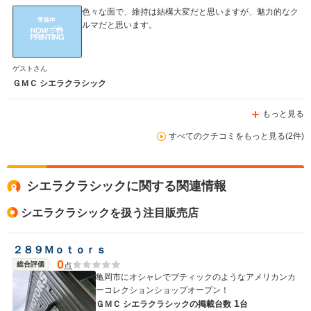
色々な面で、維持は結構大変だと思いますが、魅力的なク
ルマだと思います。
WLTCモード
-
-
-
燃費
ゲストさん
ＧＭＣ シエラクラシック
もっと見る
排気量
5700～7400cc
2500～3600cc
4295cc
すべてのクチコミをもっと見る(2件)
駆動方式
FR、4WD
FF、4WD
4WD
シエラクラシックに関する関連情報
シエラクラシックを扱う注目販売店
２８９Ｍｏｔｏｒｓ
0
総合評価
点
亀岡市にオシャレでブティックのようなアメリカンカ
ーコレクションショップオープン！
1
ＧＭＣ シエラクラシックの
掲載台数
台