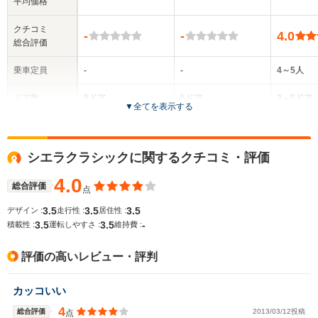
平均価格
クチコミ
-
-
4.0
総合評価
乗車定員
-
-
4～5人
ドア数
5ドア
5ドア
3～5ドア
▼
全てを表示する
全高
全高
全
-m
-m
1.
シエラクラシックに関するクチコミ・評価
4.0
総合評価
点
全幅
全幅
全
サイズ
-m
-m
1.
3.5
3.5
3.5
デザイン :
走行性 :
居住性 :
全長
全長
(全長x全幅x全高)
3.5
3.5
-
積載性 :
運転しやすさ :
維持費 :
-m
-m
4.51m
評価の高いレビュー・評判
ホイールベース
ホイールベース
ホイー
カッコいい
-m
-m
4
総合評価
2013/03/12投稿
点