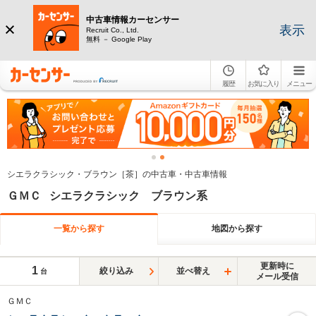
中古車情報カーセンサー
表示
Recruit Co., Ltd.
無料 － Google Play
履歴
お気に入り
メニュー
シエラクラシック・ブラウン［茶］の中古車・中古車情報
ＧＭＣ シエラクラシック ブラウン系
一覧から探す
地図から探す
更新時に
1
絞り込み
並べ替え
台
メール受信
ＧＭＣ