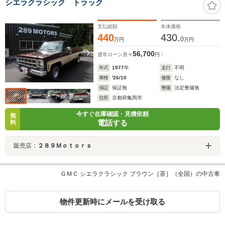
シエラクラシック トラック
支払総額
本体価格
440
430.
0
万円
万円
56,700
通常ローン
月々
円
年式
1977
年
走行
不明
車検
'26/10
修復
なし
保証
保証無
整備
法定整備無
住所
京都府亀岡市
今すぐ在庫確認・見積依頼
無
電話する
料
販売店：
２８９Ｍｏｔｏｒｓ
ＧＭＣ シエラクラシック ブラウン［茶］（全国）の中古車
物件更新時にメールを受け取る