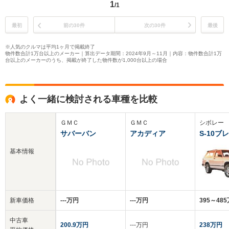
1
/1
最初
前の30件
次の30件
最後
※人気のクルマは平均1ヶ月で掲載終了
物件数合計1万台以上のメーカー｜算出データ期間：2024年9月～11月｜内容：物件数合計1万
台以上のメーカーのうち、掲載が終了した物件数が1,000台以上の場合
よく一緒に検討される車種を比較
ＧＭＣ
ＧＭＣ
シボレー
サバーバン
アカディア
S-10ブ
基本情報
新車価格
‐‐‐万円
‐‐‐万円
395～48
中古車
200.9万円
‐‐‐万円
238万円