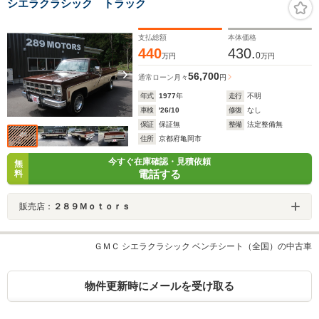
シエラクラシック トラック
支払総額
本体価格
440
430.
0
万円
万円
56,700
通常ローン
月々
円
年式
1977
年
走行
不明
車検
'26/10
修復
なし
保証
保証無
整備
法定整備無
住所
京都府亀岡市
今すぐ在庫確認・見積依頼
無
電話する
料
販売店：
２８９Ｍｏｔｏｒｓ
ＧＭＣ シエラクラシック ベンチシート（全国）の中古車
物件更新時にメールを受け取る