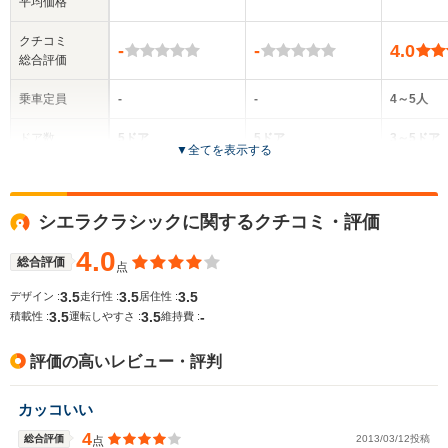
平均価格
クチコミ
-
-
4.0
総合評価
乗車定員
-
-
4～5人
ドア数
5ドア
5ドア
3～5ドア
▼
全てを表示する
全高
全高
全
-m
-m
1.
シエラクラシックに関するクチコミ・評価
4.0
総合評価
点
全幅
全幅
全
サイズ
-m
-m
1.
3.5
3.5
3.5
デザイン :
走行性 :
居住性 :
全長
全長
(全長x全幅x全高)
3.5
3.5
-
積載性 :
運転しやすさ :
維持費 :
-m
-m
4.51m
評価の高いレビュー・評判
ホイールベース
ホイールベース
ホイー
カッコいい
-m
-m
4
総合評価
2013/03/12投稿
点