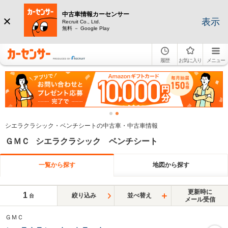
中古車情報カーセンサー
表示
Recruit Co., Ltd.
無料 － Google Play
履歴
お気に入り
メニュー
シエラクラシック・ベンチシートの中古車・中古車情報
ＧＭＣ シエラクラシック ベンチシート
一覧から探す
地図から探す
更新時に
1
絞り込み
並べ替え
台
メール受信
ＧＭＣ