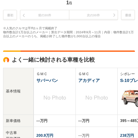
1
/1
最初
前の30件
次の30件
最後
※人気のクルマは平均1ヶ月で掲載終了
物件数合計1万台以上のメーカー｜算出データ期間：2024年9月～11月｜内容：物件数合計1万
台以上のメーカーのうち、掲載が終了した物件数が1,000台以上の場合
よく一緒に検討される車種を比較
ＧＭＣ
ＧＭＣ
シボレー
サバーバン
アカディア
S-10ブ
基本情報
新車価格
‐‐‐万円
‐‐‐万円
395～48
中古車
200.9万円
‐‐‐万円
238万円