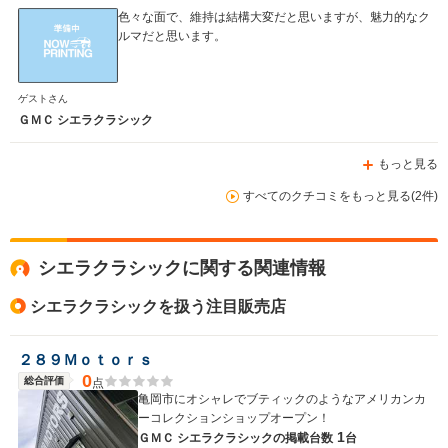
色々な面で、維持は結構大変だと思いますが、魅力的なク
ルマだと思います。
WLTCモード
-
-
-
燃費
ゲストさん
ＧＭＣ シエラクラシック
もっと見る
排気量
5700～7400cc
2500～3600cc
4295cc
すべてのクチコミをもっと見る(2件)
駆動方式
FR、4WD
FF、4WD
4WD
シエラクラシックに関する関連情報
シエラクラシックを扱う注目販売店
２８９Ｍｏｔｏｒｓ
0
総合評価
点
亀岡市にオシャレでブティックのようなアメリカンカ
ーコレクションショップオープン！
1
ＧＭＣ シエラクラシックの
掲載台数
台