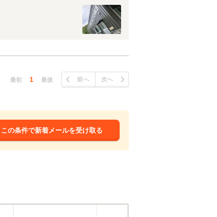
1
前へ
次へ
最初
最後
この条件で新着メールを受け取る