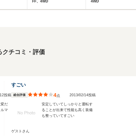
FF、4WD
4WD
るクチコミ・評価
すごい
4
3/12投稿
2013/02/14投稿
総合評価
点
大変だ
安定していてしっかりと運転す
クルマ
ることが出来て性能も高く装備
も整っていてすごい
ゲストさん