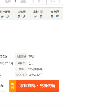
1
前へ
次へ
最初
最後
走行距離
排気量
車検
修復歴
多
少
多
少
付
無
無
有
(S52)
不明
走行距離
R08)年10月
なし
修復歴
法定整備無
整備
C
コラム3AT
ミッション
無
在庫確認・見積依頼
追加
料