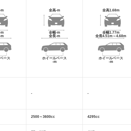
-m
全高
-m
全高
1.68m
-m
全幅
-m
全幅
1.77m
-m
全長
-m
全長
4.51m～4.68m
ベース
ホイールベース
ホイールベース
m
-m
-m
-
-
2500～3600cc
4295cc