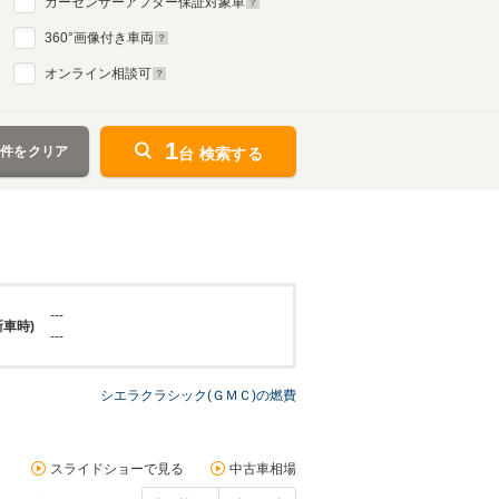
カーセンサーアフター保証対象車
360
°画像付き車両
オンライン相談可
1
条件をクリア
台 検索する
---
新車時)
---
シエラクラシック(ＧＭＣ)の燃費
スライドショーで見る
中古車相場