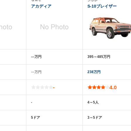
ＧＭＣ
シボレー
アカディア
S-10ブレイザー
‐‐‐万円
395～485万円
‐‐‐万円
238万円
-
4.0
-
4～5人
5ドア
3～5ドア