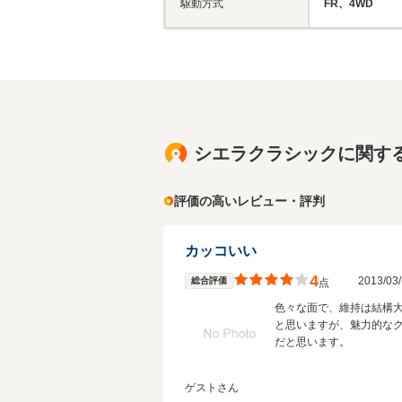
駆動方式
FR、4WD
シエラクラシックに関す
評価の高いレビュー・評判
カッコいい
4
2013/0
総合評価
点
色々な面で、維持は結構
と思いますが、魅力的な
だと思います。
ゲストさん