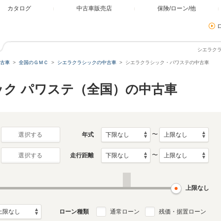
カタログ
中古車販売店
保険/ローン/他
シエラク
古車
全国のＧＭＣ
シエラクラシックの中古車
シエラクラシック・パワステの中古車
ック パワステ（全国）の中古車
〜
年式
選択する
〜
走行距離
選択する
上限なし
ローン種類
通常ローン
残価・据置ローン