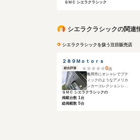
ＧＭＣ シエラクラシック
シエラクラシックの関連
シエラクラシックを扱う注目販売店
２８９Ｍｏｔｏｒｓ
0
総合評価
点
亀岡市にオシャレでブテ
ィックのようなアメリカ
ンカーコレクションショ
ップオープン！
ＧＭＣ シエラクラシックの
1
掲載台数
台
5
総掲載数
台