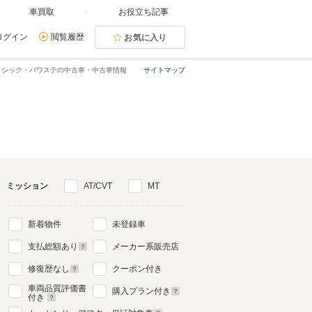
車買取
お役立ち記事
ログイン
閲覧履歴
お気に入り
ラシック・パワステの中古車・中古車情報
サイトマップ
ミッション
AT/CVT
MT
新着物件
未登録車
支払総額あり
メーカー系販売店
修復歴なし
クーポン付き
車両品質評価書
購入プラン付き
付き