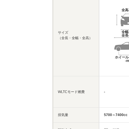
全高
全幅
サイズ
全長
（全長・全幅・全高）
ホイール
-
WLTCモード燃費
-
排気量
5700～7400cc