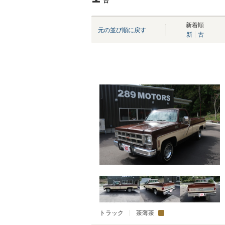
台
新着順
元の並び順に戻す
新
古
トラック
茶薄茶