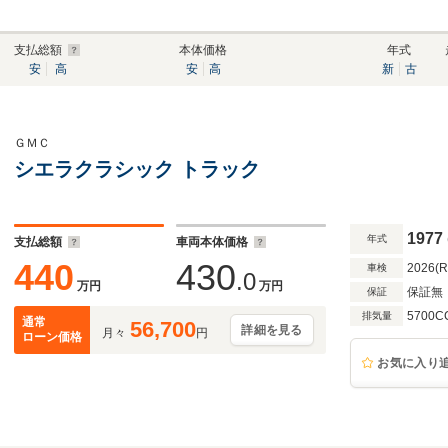
支払総額
本体価格
年式
安
高
安
高
新
古
ＧＭＣ
シエラクラシック トラック
1977
年式
支払総額
車両本体価格
440
430
2026(
車検
.0
万円
万円
保証無
保証
5700C
排気量
通常
56,700
詳細を見る
月々
円
ローン価格
お気に入り