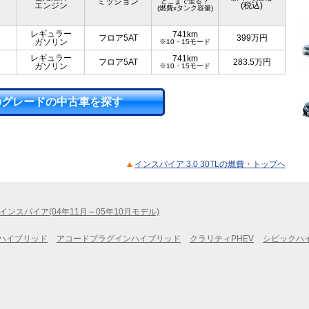
ミッション
どこまで走る？
エンジン
(税込)
(燃費xタンク容量)
レギュラー
741km
フロア5AT
399
万円
ガソリン
※10・15モード
レギュラー
741km
フロア5AT
283.5
万円
ガソリン
※10・15モード
のグレードの中古車を探す
インスパイア 3.0 30TLの燃費・トップヘ
インスパイア(04年11月～05年10月モデル)
ハイブリッド
アコードプラグインハイブリッド
クラリティPHEV
シビックハ