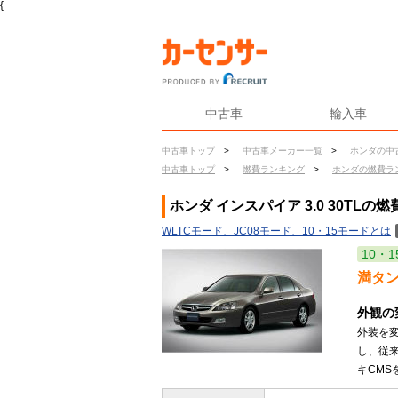
{
中古車
輸入車
中古車トップ
>
中古車メーカー一覧
>
ホンダの中
中古車トップ
>
燃費ランキング
>
ホンダの燃費ラ
ホンダ インスパイア 3.0 30TLの燃
WLTCモード、JC08モード、10・15モードとは
10・1
満タ
外観の
外装を
し、従来
キCMS