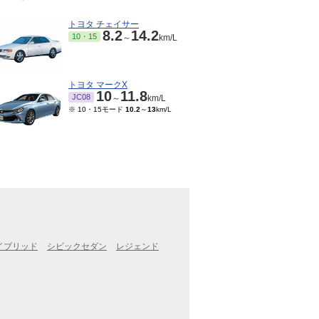
トヨタ チェイサー
8.2
14.2
10・15
～
km/L
トヨタ マークX
10
11.8
JC08
～
km/L
※ 10・15モード
10.2
～
13
km/L
イブリッド
シビックセダン
レジェンド