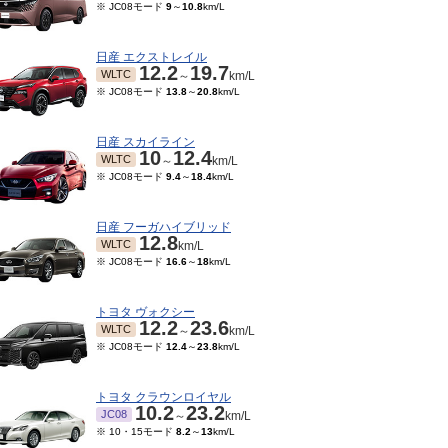
※ JC08モード
9
～
10.8
km/L
日産 エクストレイル
12.2
19.7
WLTC
～
km/L
※ JC08モード
13.8
～
20.8
km/L
日産 スカイライン
10
12.4
WLTC
～
km/L
※ JC08モード
9.4
～
18.4
km/L
日産 フーガハイブリッド
12.8
WLTC
km/L
※ JC08モード
16.6
～
18
km/L
トヨタ ヴォクシー
12.2
23.6
WLTC
～
km/L
※ JC08モード
12.4
～
23.8
km/L
トヨタ クラウンロイヤル
10.2
23.2
JC08
～
km/L
※ 10・15モード
8.2
～
13
km/L