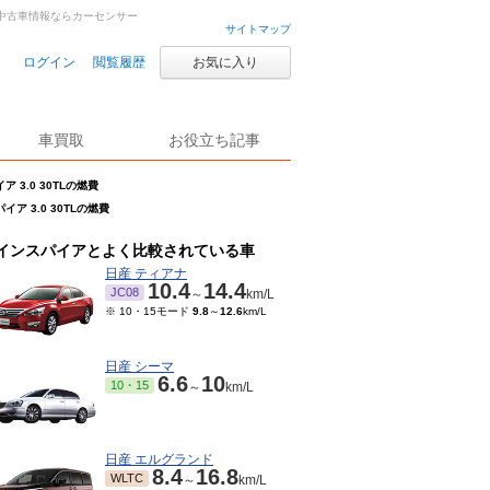
古車・中古車情報ならカーセンサー
サイトマップ
ログイン
閲覧履歴
お気に入り
車買取
お役立ち記事
 3.0 30TLの燃費
イア 3.0 30TLの燃費
インスパイアとよく比較されている車
日産 ティアナ
10.4
14.4
JC08
～
km/L
※ 10・15モード
9.8
～
12.6
km/L
日産 シーマ
6.6
10
10・15
～
km/L
日産 エルグランド
8.4
16.8
WLTC
～
km/L