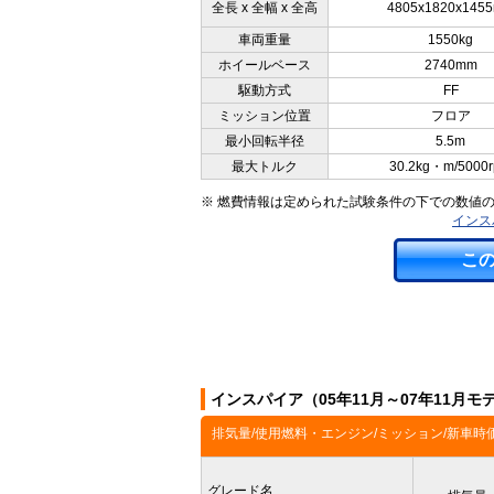
全長 x 全幅 x 全高
4805x1820x145
車両重量
1550kg
ホイールベース
2740mm
駆動方式
FF
ミッション位置
フロア
最小回転半径
5.5m
最大トルク
30.2kg・m/5000
※ 燃費情報は定められた試験条件の下での数値
インス
こ
インスパイア（05年11月～07年11月
排気量/使用燃料・エンジン/ミッション/新車時
グレード名