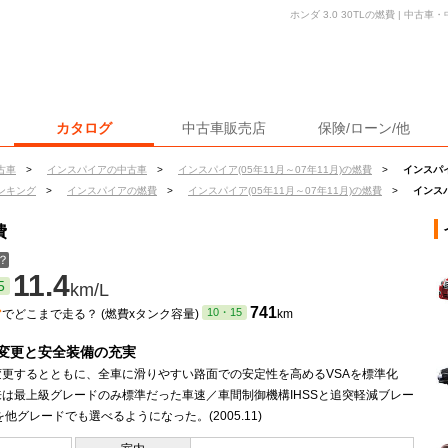
ホンダ 3.0 30TLの燃費 | 中
カタログ
中古車販売店
保険/ローン/他
古車
>
インスパイアの中古車
>
インスパイア(05年11月～07年11月)の燃費
>
インスパイア
ンキング
>
インスパイアの燃費
>
インスパイア(05年11月～07年11月)の燃費
>
インスパ
費
？
11.4
5
km/L
ン
741
10・15
でどこまで走る？ (燃費xタンク容量)
km
変更と安全装備の充実
変更するとともに、全車に滑りやすい路面での安定性を高めるVSAを標準化
は最上級グレードのみ標準だった車速／車間制御機構IHSSと追突軽減ブレー
を他グレードでも選べるようになった。(2005.11)