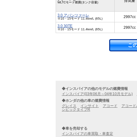
排気量
WLTCモード燃費(タンク容量)
3.0 アバンツァーレ
2997cc
※10・15モード 11.4km/L (65L)
3.0 30TE
2997cc
※10・15モード 11.4km/L (65L)
こ
◆インスパイアの他のモデルの燃費情報
インスパイア(03年06月～04年10月モデル)
◆ホンダの他の車の燃費情報
グレイス
インサイト
アコード
アコード
シビックタイプR
◆車を売却する
インスパイアの車買取・車査定