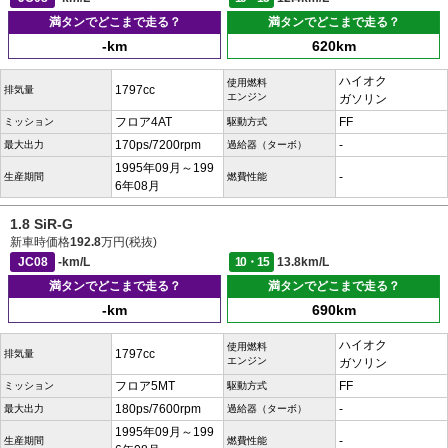
満タンでどこまで走る？
満タンでどこまで走る？
-km
620km
ハイオク
使用燃料
1797cc
排気量
エンジン
ガソリン
フロア4AT
FF
ミッション
駆動方式
170ps/7200rpm
-
最大出力
過給器（ターボ）
1995年09月～199
-
生産期間
燃費性能
6年08月
1.8 SiR-G
新車時価格
192.8
万円(税抜)
JC08
-km/L
10・15
13.8km/L
満タンでどこまで走る？
満タンでどこまで走る？
-km
690km
ハイオク
使用燃料
1797cc
排気量
エンジン
ガソリン
フロア5MT
FF
ミッション
駆動方式
180ps/7600rpm
-
最大出力
過給器（ターボ）
1995年09月～199
-
生産期間
燃費性能