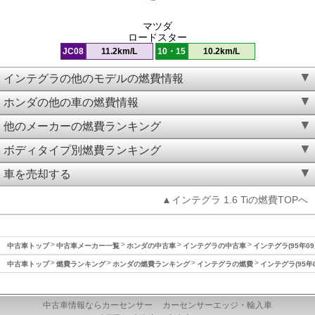
マツダ
ロードスター
JC08
11.2km/L
10・15
10.2km/L
インテグラの他のモデルの燃費情報
ホンダの他の車の燃費情報
他のメーカーの燃費ランキング
ボディタイプ別燃費ランキング
車を売却する
▲インテグラ 1.6 Tiの燃費TOPへ
中古車トップ
中古車メーカー一覧
ホンダの中古車
インテグラの中古車
インテグラ(95年09
中古車トップ
燃費ランキング
ホンダの燃費ランキング
インテグラの燃費
インテグラ(95年
中古車情報ならカーセンサー
カーセンサーエッジ・輸入車