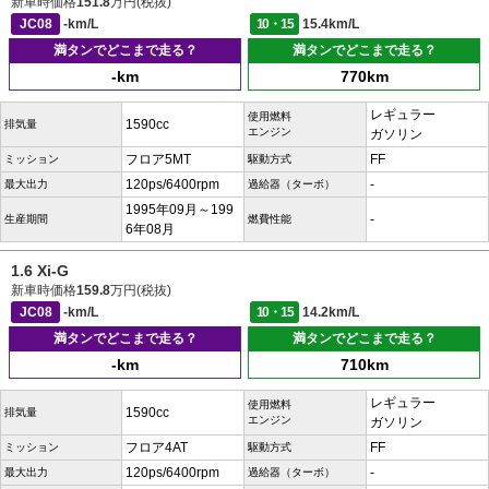
新車時価格
151.8
万円(税抜)
JC08
-km/L
10・15
15.4km/L
満タンでどこまで走る？
満タンでどこまで走る？
-km
770km
レギュラー
使用燃料
1590cc
排気量
エンジン
ガソリン
フロア5MT
FF
ミッション
駆動方式
120ps/6400rpm
-
最大出力
過給器（ターボ）
1995年09月～199
-
生産期間
燃費性能
6年08月
1.6 Xi-G
新車時価格
159.8
万円(税抜)
JC08
-km/L
10・15
14.2km/L
満タンでどこまで走る？
満タンでどこまで走る？
-km
710km
レギュラー
使用燃料
1590cc
排気量
エンジン
ガソリン
フロア4AT
FF
ミッション
駆動方式
120ps/6400rpm
-
最大出力
過給器（ターボ）