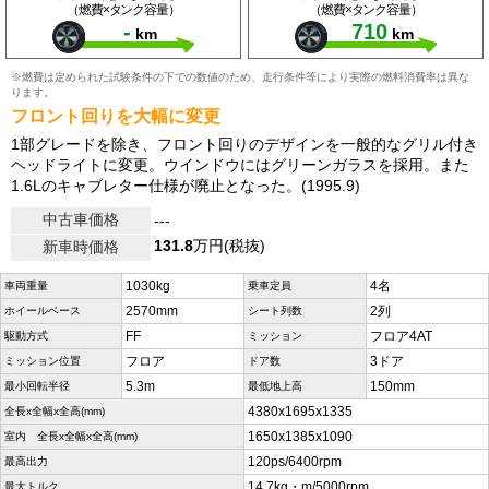
（燃費×タンク容量）
（燃費×タンク容量）
-
710
km
km
※燃費は定められた試験条件の下での数値のため、走行条件等により実際の燃料消費率は異な
ります。
フロント回りを大幅に変更
1部グレードを除き、フロント回りのデザインを一般的なグリル付き
ヘッドライトに変更。ウインドウにはグリーンガラスを採用。また
1.6Lのキャブレター仕様が廃止となった。(1995.9)
中古車価格
---
131.8
万円(税抜)
新車時価格
1030kg
4名
車両重量
乗車定員
2570mm
2列
ホイールベース
シート列数
FF
フロア4AT
駆動方式
ミッション
フロア
3ドア
ミッション位置
ドア数
5.3m
150mm
最小回転半径
最低地上高
4380x1695x1335
全長x全幅x全高(mm)
1650x1385x1090
室内 全長x全幅x全高(mm)
120ps/6400rpm
最高出力
14.7kg・m/5000rpm
最大トルク