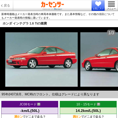
戻る
お気に入り
メニュー
新車時価格はメーカー発表当時の車両本体価格です。また基本情報など、その他の項目について
もメーカー発表時の情報に基いています。
ホンダ インテグラ 1.6 Tiの燃費
1/3
95年(H07)9月、MC時のフロント。仕様はグレードにより異なります
JC08モード
10・15モード
-km/L(50L)
14.2km/L(50L)
満タン
でどこまで走る？
満タン
でどこまで走る？