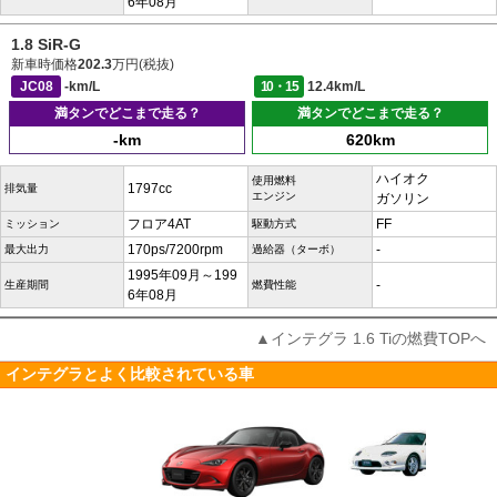
6年08月
1.8 SiR-G
新車時価格
202.3
万円(税抜)
JC08
-km/L
10・15
12.4km/L
満タンでどこまで走る？
満タンでどこまで走る？
-km
620km
ハイオク
使用燃料
1797cc
排気量
エンジン
ガソリン
フロア4AT
FF
ミッション
駆動方式
170ps/7200rpm
-
最大出力
過給器（ターボ）
1995年09月～199
-
生産期間
燃費性能
6年08月
▲インテグラ 1.6 Tiの燃費TOPへ
インテグラとよく比較されている車