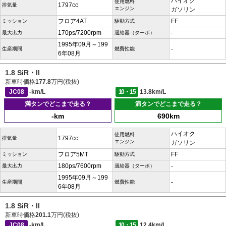
ハイオク
使用燃料
1797cc
排気量
エンジン
ガソリン
フロア4AT
FF
ミッション
駆動方式
170ps/7200rpm
-
最大出力
過給器（ターボ）
1995年09月～199
-
生産期間
燃費性能
6年08月
1.8 SiR・II
新車時価格
177.8
万円(税抜)
JC08
-km/L
10・15
13.8km/L
満タンでどこまで走る？
満タンでどこまで走る？
-km
690km
ハイオク
使用燃料
1797cc
排気量
エンジン
ガソリン
フロア5MT
FF
ミッション
駆動方式
180ps/7600rpm
-
最大出力
過給器（ターボ）
1995年09月～199
-
生産期間
燃費性能
6年08月
1.8 SiR・II
新車時価格
201.1
万円(税抜)
JC08
-km/L
10・15
12.4km/L