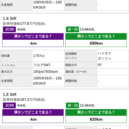
1995年09月～199
-
生産期間
燃費性能
6年08月
1.8 SiR
新車時価格
177.8
万円(税抜)
JC08
-km/L
10・15
13.8km/L
満タンでどこまで走る？
満タンでどこまで走る？
-km
690km
ハイオク
使用燃料
1797cc
排気量
エンジン
ガソリン
フロア5MT
FF
ミッション
駆動方式
180ps/7600rpm
-
最大出力
過給器（ターボ）
1995年09月～199
-
生産期間
燃費性能
6年08月
1.8 SiR
新車時価格
187.3
万円(税抜)
JC08
-km/L
10・15
12.4km/L
満タンでどこまで走る？
満タンでどこまで走る？
-km
620km