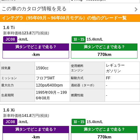
この車のカタログ情報を見る
インテグラ（95年09月～96年08月モデル）の他のグレード一覧
1.6 Ti
新車時価格
123.8
万円(税抜)
JC08
-km/L
10・15
15.4km/L
満タンでどこまで走る？
満タンでどこまで走る？
-km
770km
レギュラー
使用燃料
1590cc
排気量
エンジン
ガソリン
フロア5MT
FF
ミッション
駆動方式
120ps/6400rpm
-
最大出力
過給器（ターボ）
1995年09月～199
-
生産期間
燃費性能
6年08月
1.6 Xi
新車時価格
141.8
万円(税抜)
JC08
-km/L
10・15
15.4km/L
満タンでどこまで走る？
満タンでどこまで走る？
-km
770km