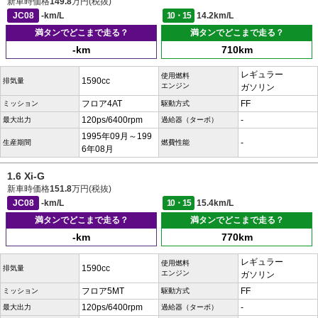
新車時価格
149.8
万円(税抜)
JC08
-km/L
10・15
14.2km/L
満タンでどこまで走る？
満タンでどこまで走る？
-km
710km
レギュラー
使用燃料
1590cc
排気量
エンジン
ガソリン
フロア4AT
FF
ミッション
駆動方式
120ps/6400rpm
-
最大出力
過給器（ターボ）
1995年09月～199
-
生産期間
燃費性能
6年08月
1.6 Xi-G
新車時価格
151.8
万円(税抜)
JC08
-km/L
10・15
15.4km/L
満タンでどこまで走る？
満タンでどこまで走る？
-km
770km
レギュラー
使用燃料
1590cc
排気量
エンジン
ガソリン
フロア5MT
FF
ミッション
駆動方式
120ps/6400rpm
-
最大出力
過給器（ターボ）