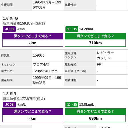
1995年09月～199
-
生産期間
燃費性能
6年08月
1.6 Xi-G
新車時価格
159.8
万円(税抜)
JC08
-km/L
10・15
14.2km/L
満タンでどこまで走る？
満タンでどこまで走る？
-km
710km
レギュラー
使用燃料
1590cc
排気量
エンジン
ガソリン
フロア4AT
FF
ミッション
駆動方式
120ps/6400rpm
-
最大出力
過給器（ターボ）
1995年09月～199
-
生産期間
燃費性能
6年08月
1.8 SiR
新車時価格
177.8
万円(税抜)
JC08
-km/L
10・15
13.8km/L
満タンでどこまで走る？
満タンでどこまで走る？
-km
690km