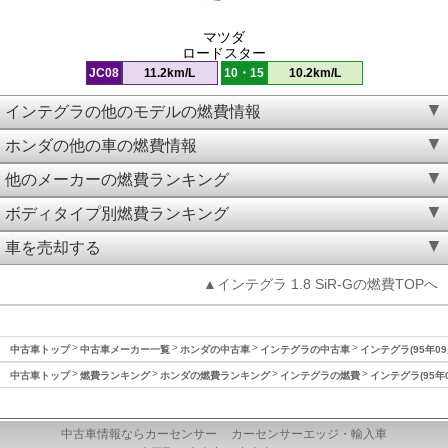
マツダ
ロードスター
JC08
11.2km/L
10・15
10.2km/L
インテグラの他のモデルの燃費情報
ホンダの他の車の燃費情報
他のメーカーの燃費ランキング
ボディタイプ別燃費ランキング
車を売却する
▲インテグラ 1.8 SiR-Gの燃費TOPへ
中古車トップ
中古車メーカー一覧
ホンダの中古車
インテグラの中古車
インテグラ(95年09
中古車トップ
燃費ランキング
ホンダの燃費ランキング
インテグラの燃費
インテグラ(95年
中古車情報ならカーセンサー
カーセンサーエッジ・輸入車