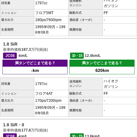
ハイオク
使用燃料
1797cc
排気量
エンジン
ガソリン
フロア5MT
FF
ミッション
駆動方式
180ps/7600rpm
-
最大出力
過給器（ターボ）
1995年09月～199
-
生産期間
燃費性能
6年08月
1.8 SiR
新車時価格
187.3
万円(税抜)
JC08
-km/L
10・15
12.4km/L
満タンでどこまで走る？
満タンでどこまで走る？
-km
620km
ハイオク
使用燃料
1797cc
排気量
エンジン
ガソリン
フロア4AT
FF
ミッション
駆動方式
170ps/7200rpm
-
最大出力
過給器（ターボ）
1995年09月～199
-
生産期間
燃費性能
6年08月
1.8 SiR・II
新車時価格
177.8
万円(税抜)
JC08
-km/L
10・15
13.8km/L