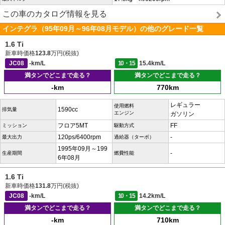
この車のカタログ情報を見る
インテグラ（95年09月～96年08月モデル）の他のグレード一覧
1.6 Ti
新車時価格
123.8
万円(税抜)
JC08
-km/L
10・15
15.4km/L
満タンでどこまで走る？
満タンでどこまで走る？
-km
770km
レギュラー
使用燃料
1590cc
排気量
エンジン
ガソリン
フロア5MT
FF
ミッション
駆動方式
120ps/6400rpm
-
最大出力
過給器（ターボ）
1995年09月～199
-
生産期間
燃費性能
6年08月
1.6 Ti
新車時価格
131.8
万円(税抜)
JC08
-km/L
10・15
14.2km/L
満タンでどこまで走る？
満タンでどこまで走る？
-km
710km