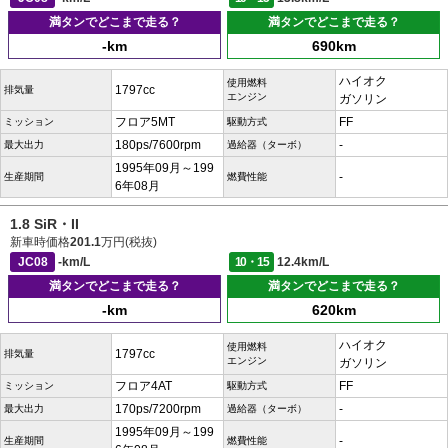
満タンでどこまで走る？
満タンでどこまで走る？
-km
690km
ハイオク
使用燃料
1797cc
排気量
エンジン
ガソリン
フロア5MT
FF
ミッション
駆動方式
180ps/7600rpm
-
最大出力
過給器（ターボ）
1995年09月～199
-
生産期間
燃費性能
6年08月
1.8 SiR・II
新車時価格
201.1
万円(税抜)
JC08
-km/L
10・15
12.4km/L
満タンでどこまで走る？
満タンでどこまで走る？
-km
620km
ハイオク
使用燃料
1797cc
排気量
エンジン
ガソリン
フロア4AT
FF
ミッション
駆動方式
170ps/7200rpm
-
最大出力
過給器（ターボ）
1995年09月～199
-
生産期間
燃費性能