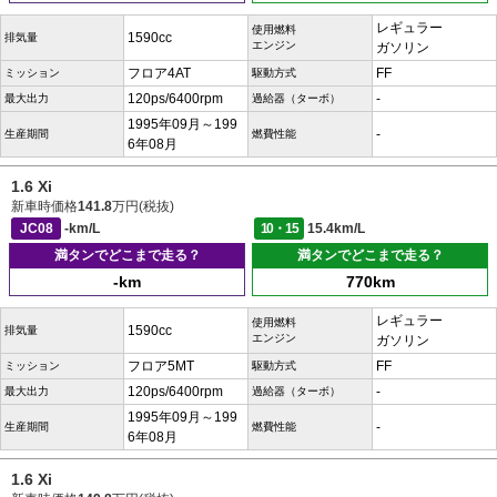
レギュラー
使用燃料
1590cc
排気量
エンジン
ガソリン
フロア4AT
FF
ミッション
駆動方式
120ps/6400rpm
-
最大出力
過給器（ターボ）
1995年09月～199
-
生産期間
燃費性能
6年08月
1.6 Xi
新車時価格
141.8
万円(税抜)
JC08
-km/L
10・15
15.4km/L
満タンでどこまで走る？
満タンでどこまで走る？
-km
770km
レギュラー
使用燃料
1590cc
排気量
エンジン
ガソリン
フロア5MT
FF
ミッション
駆動方式
120ps/6400rpm
-
最大出力
過給器（ターボ）
1995年09月～199
-
生産期間
燃費性能
6年08月
1.6 Xi