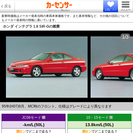
戻る
お気に入り
メニュー
新車時価格はメーカー発表当時の車両本体価格です。また基本情報など、その他の項目について
もメーカー発表時の情報に基いています。
ホンダ インテグラ 1.8 SiR-Gの燃費
1/3
95年(H07)9月、MC時のフロント。仕様はグレードにより異なります
JC08モード
10・15モード
-km/L(50L)
13.8km/L(50L)
満タン
でどこまで走る？
満タン
でどこまで走る？