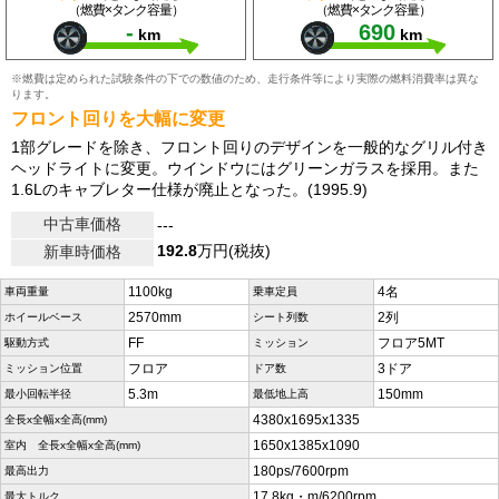
（燃費×タンク容量）
（燃費×タンク容量）
-
690
km
km
※燃費は定められた試験条件の下での数値のため、走行条件等により実際の燃料消費率は異な
ります。
フロント回りを大幅に変更
1部グレードを除き、フロント回りのデザインを一般的なグリル付き
ヘッドライトに変更。ウインドウにはグリーンガラスを採用。また
1.6Lのキャブレター仕様が廃止となった。(1995.9)
中古車価格
---
192.8
万円(税抜)
新車時価格
1100kg
4名
車両重量
乗車定員
2570mm
2列
ホイールベース
シート列数
FF
フロア5MT
駆動方式
ミッション
フロア
3ドア
ミッション位置
ドア数
5.3m
150mm
最小回転半径
最低地上高
4380x1695x1335
全長x全幅x全高(mm)
1650x1385x1090
室内 全長x全幅x全高(mm)
180ps/7600rpm
最高出力
17.8kg・m/6200rpm
最大トルク