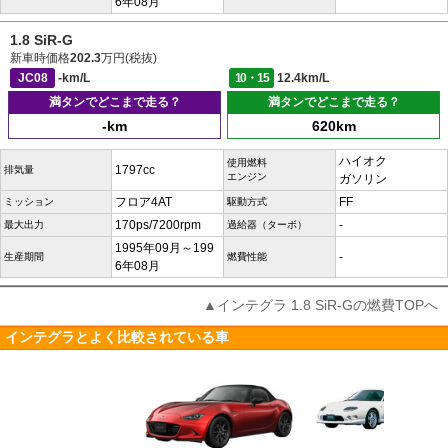
6年08月
1.8 SiR-G
新車時価格
202.3
万円(税抜)
JC08
-km/L
10・15
12.4km/L
満タンでどこまで走る？
満タンでどこまで走る？
-km
620km
ハイオク
使用燃料
1797cc
排気量
エンジン
ガソリン
フロア4AT
FF
ミッション
駆動方式
170ps/7200rpm
-
最大出力
過給器（ターボ）
1995年09月～199
-
生産期間
燃費性能
6年08月
▲インテグラ 1.8 SiR-Gの燃費TOPへ
インテグラとよく比較されている車