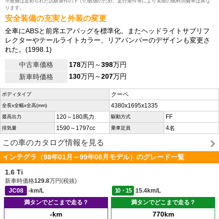
※燃費は定められた試験条件の下での数値のため、走行条件等により実際の燃料消費率は異な
ります。
安全装備の充実と外装の変更
全車にABSと前席エアバッグを標準化。またヘッドライトサブリフ
レクターやテールライトカラー、リアバンパーのデザインも変更さ
れた。(1998.1)
中古車価格
178
万円～
398
万円
130
万円～
207
万円
新車時価格
クーペ
ボディタイプ
4380x1695x1335
全長x全幅x全高(mm)
120～180馬力
FF
最高出力
駆動方式
1590～1797cc
4名
排気量
乗車定員
この車のカタログ情報を見る
インテグラ（98年01月～99年06月モデル）のグレード一覧
1.6 Ti
新車時価格
129.8
万円(税抜)
JC08
-km/L
10・15
15.4km/L
満タンでどこまで走る？
満タンでどこまで走る？
-km
770km