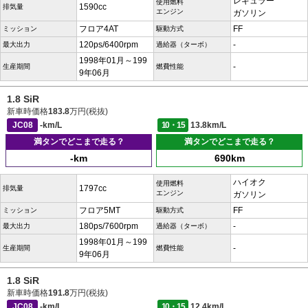
レギュラー
使用燃料
1590cc
排気量
エンジン
ガソリン
フロア4AT
FF
ミッション
駆動方式
120ps/6400rpm
-
最大出力
過給器（ターボ）
1998年01月～199
-
生産期間
燃費性能
9年06月
1.8 SiR
新車時価格
183.8
万円(税抜)
JC08
-km/L
10・15
13.8km/L
満タンでどこまで走る？
満タンでどこまで走る？
-km
690km
ハイオク
使用燃料
1797cc
排気量
エンジン
ガソリン
フロア5MT
FF
ミッション
駆動方式
180ps/7600rpm
-
最大出力
過給器（ターボ）
1998年01月～199
-
生産期間
燃費性能
9年06月
1.8 SiR
新車時価格
191.8
万円(税抜)
JC08
-km/L
10・15
12.4km/L