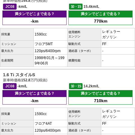
新車時価格
144.8
万円(税抜)
JC08
-km/L
10・15
15.4km/L
満タンでどこまで走る？
満タンでどこまで走る？
-km
770km
レギュラー
使用燃料
1590cc
排気量
エンジン
ガソリン
フロア5MT
FF
ミッション
駆動方式
120ps/6400rpm
-
最大出力
過給器（ターボ）
1998年01月～199
-
生産期間
燃費性能
9年06月
1.6 Ti スタイルS
新車時価格
152.8
万円(税抜)
JC08
-km/L
10・15
14.2km/L
満タンでどこまで走る？
満タンでどこまで走る？
-km
710km
レギュラー
使用燃料
1590cc
排気量
エンジン
ガソリン
フロア4AT
FF
ミッション
駆動方式
120ps/6400rpm
-
最大出力
過給器（ターボ）