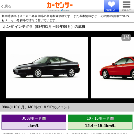
戻る
お気に入り
メニュー
新車時価格はメーカー発表当時の車両本体価格です。また基本情報など、その他の項目について
もメーカー発表時の情報に基いています。
ホンダ インテグラ（98年01月～99年06月）の燃費
1/4
98年(H10)1月、MC時の1.8 SiRのフロント
JC08モード
10・15モード
-km/L
12.4～15.4km/L