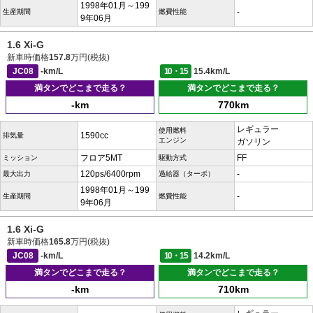
1998年01月～199
-
生産期間
燃費性能
9年06月
1.6 Xi-G
新車時価格
157.8
万円(税抜)
JC08
-km/L
10・15
15.4km/L
満タンでどこまで走る？
満タンでどこまで走る？
-km
770km
レギュラー
使用燃料
1590cc
排気量
エンジン
ガソリン
フロア5MT
FF
ミッション
駆動方式
120ps/6400rpm
-
最大出力
過給器（ターボ）
1998年01月～199
-
生産期間
燃費性能
9年06月
1.6 Xi-G
新車時価格
165.8
万円(税抜)
JC08
-km/L
10・15
14.2km/L
満タンでどこまで走る？
満タンでどこまで走る？
-km
710km