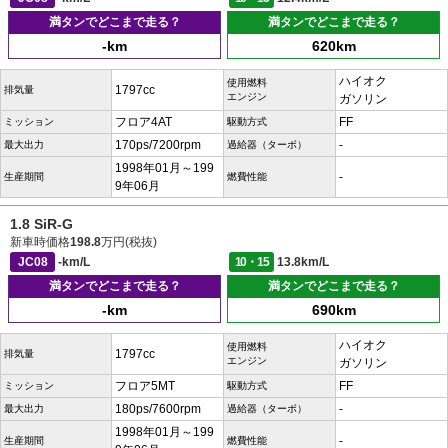
満タンでどこまで走る？
満タンでどこまで走る？
-km
620km
ハイオク
使用燃料
1797cc
排気量
エンジン
ガソリン
フロア4AT
FF
ミッション
駆動方式
170ps/7200rpm
-
最大出力
過給器（ターボ）
1998年01月～199
-
生産期間
燃費性能
9年06月
1.8 SiR-G
新車時価格
198.8
万円(税抜)
JC08
-km/L
10・15
13.8km/L
満タンでどこまで走る？
満タンでどこまで走る？
-km
690km
ハイオク
使用燃料
1797cc
排気量
エンジン
ガソリン
フロア5MT
FF
ミッション
駆動方式
180ps/7600rpm
-
最大出力
過給器（ターボ）
1998年01月～199
-
生産期間
燃費性能