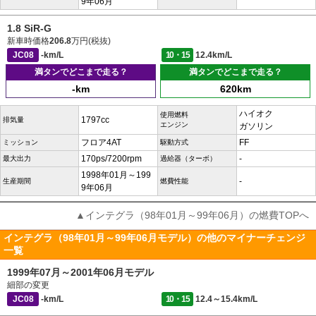
9年06月
1.8 SiR-G
新車時価格
206.8
万円(税抜)
JC08
-km/L
10・15
12.4km/L
満タンでどこまで走る？
満タンでどこまで走る？
-km
620km
ハイオク
使用燃料
1797cc
排気量
エンジン
ガソリン
フロア4AT
FF
ミッション
駆動方式
170ps/7200rpm
-
最大出力
過給器（ターボ）
1998年01月～199
-
生産期間
燃費性能
9年06月
▲インテグラ（98年01月～99年06月）の燃費TOPへ
インテグラ（98年01月～99年06月モデル）の他のマイナーチェンジ
一覧
1999年07月～2001年06月モデル
細部の変更
JC08
-km/L
10・15
12.4～15.4km/L