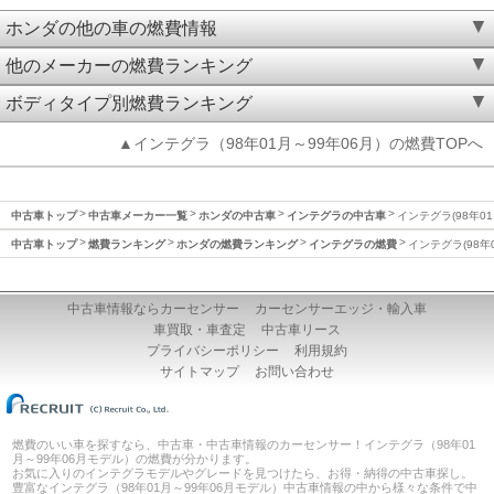
ホンダの他の車の燃費情報
他のメーカーの燃費ランキング
ボディタイプ別燃費ランキング
▲インテグラ（98年01月～99年06月）の燃費TOPへ
中古車トップ
中古車メーカー一覧
ホンダの中古車
インテグラの中古車
インテグラ(98年01
中古車トップ
燃費ランキング
ホンダの燃費ランキング
インテグラの燃費
インテグラ(98年
中古車情報ならカーセンサー
カーセンサーエッジ・輸入車
車買取・車査定
中古車リース
プライバシーポリシー
利用規約
サイトマップ
お問い合わせ
燃費のいい車を探すなら、中古車・中古車情報のカーセンサー！インテグラ（98年01
月～99年06月モデル）の燃費が分かります。
お気に入りのインテグラモデルやグレードを見つけたら、お得・納得の中古車探し。
豊富なインテグラ（98年01月～99年06月モデル）中古車情報の中から様々な条件で中