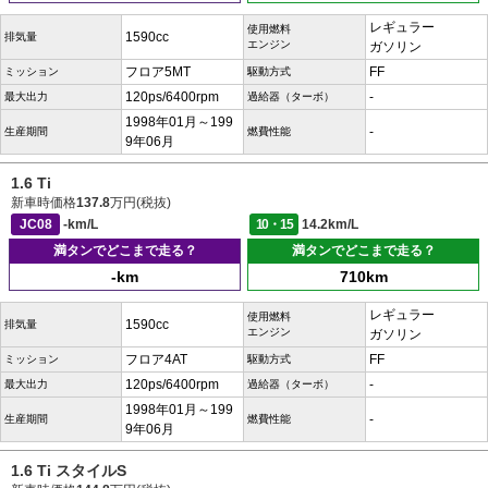
レギュラー
使用燃料
1590cc
排気量
エンジン
ガソリン
フロア5MT
FF
ミッション
駆動方式
120ps/6400rpm
-
最大出力
過給器（ターボ）
1998年01月～199
-
生産期間
燃費性能
9年06月
1.6 Ti
新車時価格
137.8
万円(税抜)
JC08
-km/L
10・15
14.2km/L
満タンでどこまで走る？
満タンでどこまで走る？
-km
710km
レギュラー
使用燃料
1590cc
排気量
エンジン
ガソリン
フロア4AT
FF
ミッション
駆動方式
120ps/6400rpm
-
最大出力
過給器（ターボ）
1998年01月～199
-
生産期間
燃費性能
9年06月
1.6 Ti スタイルS