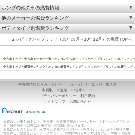
ホンダの他の車の燃費情報
他のメーカーの燃費ランキング
ボディタイプ別燃費ランキング
▲シビックハイブリッド（09年09月～10年12月）の燃費TOPへ
中古車トップ
中古車メーカー一覧
ホンダの中古車
シビックハイブリッドの中古車
シビック
中古車トップ
燃費ランキング
ホンダの燃費ランキング
シビックハイブリッドの燃費
シビッ
中古車情報ならカーセンサー
カーセンサーエッジ・輸入車
車買取・車査定
中古車リース
プライバシーポリシー
利用規約
サイトマップ
お問い合わせ
燃費のいい車を探すなら、中古車・中古車情報のカーセンサー！シビックハイブリッ
ド（09年09月～10年12月モデル）の燃費が分かります。
お気に入りのシビックハイブリッドモデルやグレードを見つけたら、お得・納得の中
古車探し。豊富なシビックハイブリッド（09年09月～10年12月モデル）中古車情報の