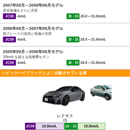
2007年09月～2008年08月モデル
安全装備をさらに充実
JC08
-km/L
10・15
26.0～31.0km/L
2006年09月～2007年08月モデル
新グレードの追加と装備の充実
JC08
-km/L
10・15
28.5～31.0km/L
2005年09月～2006年08月モデル
30km/Lを超える低燃費セダン
JC08
-km/L
10・15
28.5～31.0km/L
シビックハイブリッドとよく比較されている車
レクサス
IS
JC08
10.0km/L
10・15
10.0km/L