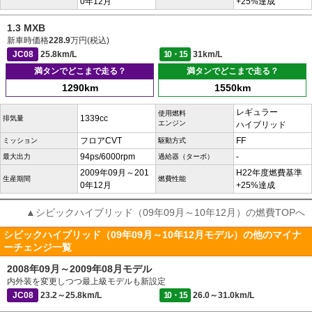
0年12月
+25%達成
1.3 MXB
新車時価格
228.9
万円(税込)
JC08
25.8km/L
10・15
31km/L
満タンでどこまで走る？
満タンでどこまで走る？
1290km
1550km
レギュラー
使用燃料
1339cc
排気量
エンジン
ハイブリッド
フロアCVT
FF
ミッション
駆動方式
94ps/6000rpm
-
最大出力
過給器（ターボ）
2009年09月～201
H22年度燃費基準
生産期間
燃費性能
0年12月
+25%達成
▲シビックハイブリッド（09年09月～10年12月）の燃費TOPへ
シビックハイブリッド（09年09月～10年12月モデル）の他のマイナ
ーチェンジ一覧
2008年09月～2009年08月モデル
内外装を変更しつつ最上級モデルも新設定
JC08
23.2～25.8km/L
10・15
26.0～31.0km/L