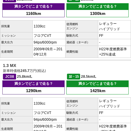
満タンでどこまで走る？
満タンでどこまで走る？
1160km
1300km
レギュラー
使用燃料
1339cc
排気量
エンジン
ハイブリッド
フロアCVT
FF
ミッション
駆動方式
94ps/6000rpm
-
最大出力
過給器（ターボ）
2009年09月～201
H22年度燃費基準
生産期間
燃費性能
0年12月
+25%達成
1.3 MX
新車時価格
245.7
万円(税込)
JC08
25.8km/L
10・15
28.5km/L
満タンでどこまで走る？
満タンでどこまで走る？
1290km
1425km
レギュラー
使用燃料
1339cc
排気量
エンジン
ハイブリッド
フロアCVT
FF
ミッション
駆動方式
94ps/6000rpm
-
最大出力
過給器（ターボ）
2009年09月～201
H22年度燃費基準
生産期間
燃費性能