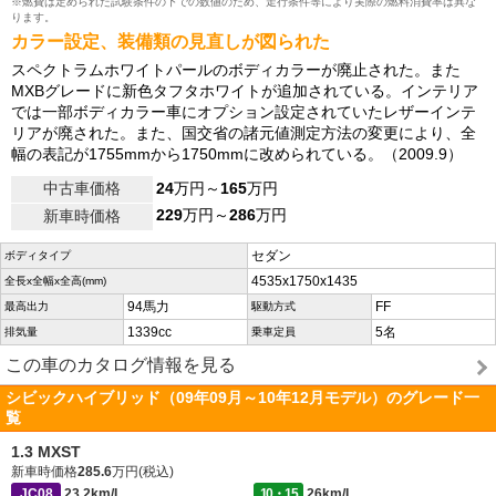
※燃費は定められた試験条件の下での数値のため、走行条件等により実際の燃料消費率は異な
ります。
カラー設定、装備類の見直しが図られた
スペクトラムホワイトパールのボディカラーが廃止された。また
MXBグレードに新色タフタホワイトが追加されている。インテリア
では一部ボディカラー車にオプション設定されていたレザーインテ
リアが廃された。また、国交省の諸元値測定方法の変更により、全
幅の表記が1755mmから1750mmに改められている。（2009.9）
中古車価格
24
万円～
165
万円
229
万円～
286
万円
新車時価格
セダン
ボディタイプ
4535x1750x1435
全長x全幅x全高(mm)
94馬力
FF
最高出力
駆動方式
1339cc
5名
排気量
乗車定員
この車のカタログ情報を見る
シビックハイブリッド（09年09月～10年12月モデル）のグレード一
覧
1.3 MXST
新車時価格
285.6
万円(税込)
JC08
23.2km/L
10・15
26km/L