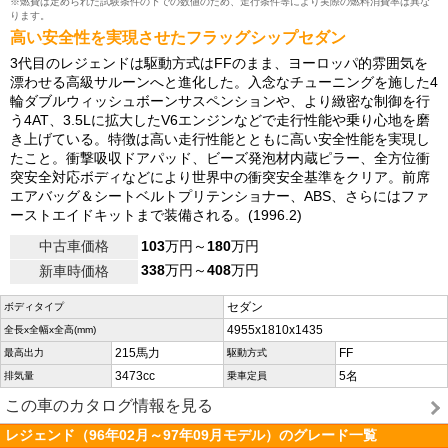
※燃費は定められた試験条件の下での数値のため、走行条件等により実際の燃料消費率は異な
ります。
高い安全性を実現させたフラッグシップセダン
3代目のレジェンドは駆動方式はFFのまま、ヨーロッパ的雰囲気を
漂わせる高級サルーンへと進化した。入念なチューニングを施した4
輪ダブルウィッシュボーンサスペンションや、より緻密な制御を行
う4AT、3.5Lに拡大したV6エンジンなどで走行性能や乗り心地を磨
き上げている。特徴は高い走行性能とともに高い安全性能を実現し
たこと。衝撃吸収ドアパッド、ビーズ発泡材内蔵ピラー、全方位衝
突安全対応ボディなどにより世界中の衝突安全基準をクリア。前席
エアバッグ＆シートベルトプリテンショナー、ABS、さらにはファ
ーストエイドキットまで装備される。(1996.2)
中古車価格
103
万円～
180
万円
338
万円～
408
万円
新車時価格
セダン
ボディタイプ
4955x1810x1435
全長x全幅x全高(mm)
215馬力
FF
最高出力
駆動方式
3473cc
5名
排気量
乗車定員
この車のカタログ情報を見る
レジェンド（96年02月～97年09月モデル）のグレード一覧