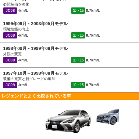
盗難装備を強化
JC08
-km/L
10・15
8.7km/L
1999年09月～2003年05月モデル
環境性能の向上
JC08
-km/L
10・15
8.7km/L
1998年09月～1999年08月モデル
外観の変更
JC08
-km/L
10・15
8.7km/L
1997年10月～1998年08月モデル
装備の充実と新グレードの追加
JC08
-km/L
10・15
8.7km/L
レジェンドとよく比較されている車