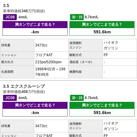
3.5
新車時価格
348
万円(税抜)
JC08
-km/L
10・15
8.7km/L
満タンでどこまで走る？
満タンでどこまで走る？
-km
591.6km
ハイオク
使用燃料
3473cc
排気量
エンジン
ガソリン
フロア4AT
FF
ミッション
駆動方式
215ps/5200rpm
-
最大出力
過給器（ターボ）
1996年02月～199
-
生産期間
燃費性能
7年09月
3.5 エクスクルーシブ
新車時価格
408
万円(税抜)
JC08
-km/L
10・15
8.7km/L
満タンでどこまで走る？
満タンでどこまで走る？
-km
591.6km
ハイオク
使用燃料
3473cc
排気量
エンジン
ガソリン
フロア4AT
FF
ミッション
駆動方式