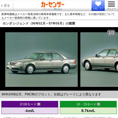
戻る
お気に入り
メニュー
新車時価格はメーカー発表当時の車両本体価格です。また基本情報など、その他の項目について
もメーカー発表時の情報に基いています。
ホンダ レジェンド（96年02月～97年09月）の燃費
1/3
96年(H08)2月、FMC時のフロント。仕様はグレードにより異なります
JC08モード
10・15モード
-km/L
8.7km/L