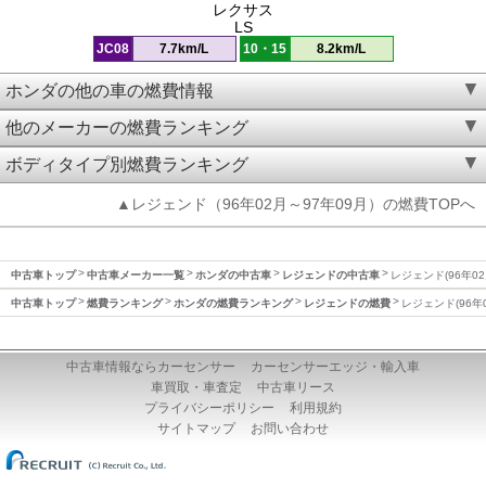
レクサス
LS
JC08
7.7km/L
10・15
8.2km/L
ホンダの他の車の燃費情報
他のメーカーの燃費ランキング
ボディタイプ別燃費ランキング
▲レジェンド（96年02月～97年09月）の燃費TOPへ
中古車トップ
中古車メーカー一覧
ホンダの中古車
レジェンドの中古車
レジェンド(96年02
中古車トップ
燃費ランキング
ホンダの燃費ランキング
レジェンドの燃費
レジェンド(96年
中古車情報ならカーセンサー
カーセンサーエッジ・輸入車
車買取・車査定
中古車リース
プライバシーポリシー
利用規約
サイトマップ
お問い合わせ