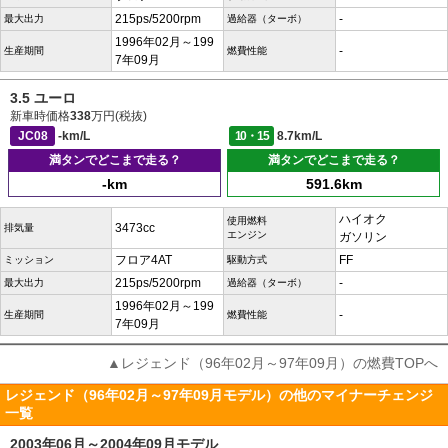
215ps/5200rpm
-
最大出力
過給器（ターボ）
1996年02月～199
-
生産期間
燃費性能
7年09月
3.5 ユーロ
新車時価格
338
万円(税抜)
JC08
-km/L
10・15
8.7km/L
満タンでどこまで走る？
満タンでどこまで走る？
-km
591.6km
ハイオク
使用燃料
3473cc
排気量
エンジン
ガソリン
フロア4AT
FF
ミッション
駆動方式
215ps/5200rpm
-
最大出力
過給器（ターボ）
1996年02月～199
-
生産期間
燃費性能
7年09月
▲レジェンド（96年02月～97年09月）の燃費TOPへ
レジェンド（96年02月～97年09月モデル）の他のマイナーチェンジ
一覧
2003年06月～2004年09月モデル