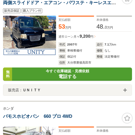
両側スライドドア・エアコン・パワステ・キーレスエン
トリー・
販売店保証
購入プラン付
支払総額
本体価格
53
48.
0
万円
万円
9,200
通常ローン
月々
円
年式
2007
年
走行
7.1
万km
車検
車検整備付
修復
なし
保証
保証付
整備
法定整備付
住所
大分県豊後高田市
今すぐ在庫確認・見積依頼
無
電話する
料
販売店：
ＵＮＩＴＹ
ホンダ
バモスホビオバン 660 プロ 4WD
支払総額
本体価格