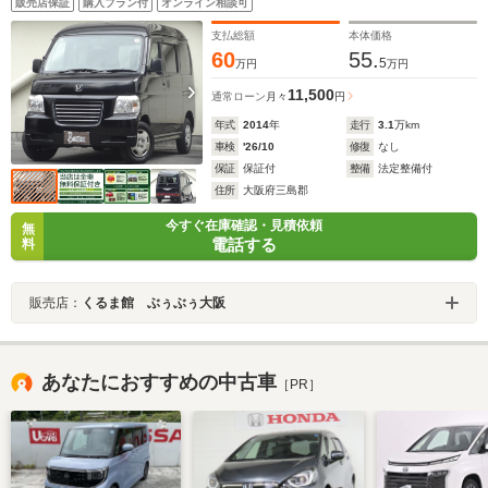
販売店保証
購入プラン付
オンライン相談可
支払総額
本体価格
60
55.
5
万円
万円
11,500
通常ローン
月々
円
年式
2014
年
走行
3.1
万km
車検
'26/10
修復
なし
保証
保証付
整備
法定整備付
住所
大阪府三島郡
今すぐ在庫確認・見積依頼
無
電話する
料
販売店：
くるま館 ぶぅぶぅ大阪
あなたにおすすめの中古車
［PR］