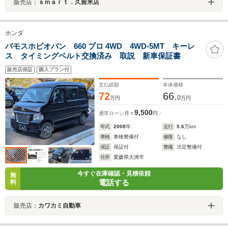
販売店：
ｓｍａｒｔ．久留米店
ホンダ
バモスホビオバン 660 プロ 4WD 4WD-5MT キーレ
ス タイミングベルト交換済み 取説 新車保証書
販売店保証
購入プラン付
支払総額
本体価格
72
66.
0
万円
万円
9,500
通常ローン
月々
円
年式
2008
年
走行
5.6
万km
車検
車検整備付
修復
なし
保証
保証付
整備
法定整備付
住所
愛媛県大洲市
今すぐ在庫確認・見積依頼
無
電話する
料
販売店：
カワカミ自動車