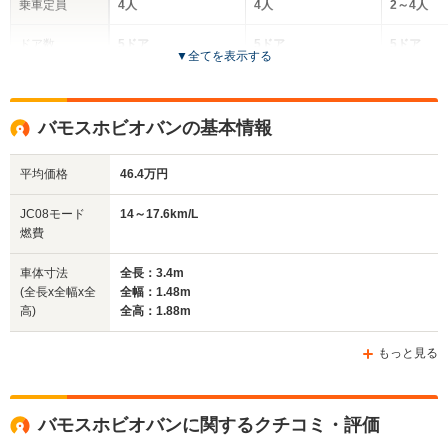
乗車定員
4人
4人
2～4人
ドア数
5ドア
5ドア
5ドア
▼
全てを表示する
全高
全高
全
1.88m
1.76m～1.78m
1.
バモスホビオバンの基本情報
平均価格
46.4万円
全幅
全幅
全
サイズ
1.48m
1.48m
1.
全長
全長
JC08モード
14～17.6km/L
(全長x全幅x全高)
3.4m
3.4m
3
燃費
車体寸法
全長：3.4m
(全長x全幅x全
全幅：1.48m
ホイールベース
ホイールベース
ホイー
高)
全高：1.88m
-m
-m
もっと見る
WLTCモード
バモスホビオバンに関するクチコミ・評価
-
-
-
燃費