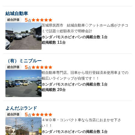
のマニュアル車（2WD）を2.3当たりましたがパっとせず、10万上げたとこ
ろでガラリと条件・状態が変わった（検長、登録年が新しい、傷ナシ等）の
結城自動車
が印象的でした。状態の確認をさせて頂けたのもきっかけでした。余談です
5
が、クリーニングが行き届いてましたので、禁煙車になっております。どこ
総合評価
点
かにピットインしないと喫煙できなくなったのが今イチ不便になったとこで
茨城県筑西市 結城自動車◇アットホーム感がクチコ
す。
ミで話題☆総額表示で明瞭会計
1
ホンダ バモスホビオバンの
掲載台数
台
11
総掲載数
台
（有）ミニブルー
5
総合評価
点
軽自動車専門店。旧車から現行登録済未使用車までの
幅広いラインナップが自慢です！！
1
ホンダ バモスホビオバンの
掲載台数
台
20
総掲載数
台
よんだぶランド
5
総合評価
点
４ＷＤ車・コンパクト車なら当店におまかせ下さ
い！！
1
ホンダ バモスホビオバンの
掲載台数
台