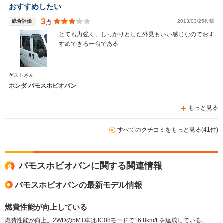
おすすめしたい
3
総合評価
2013/03/25投稿
点
とても力強く、しっかりとした外見もいい感じなのでおす
すめできる一台である
ゲストさん
ホンダ バモスホビオバン
もっと見る
すべてのクチコミをもっと見る(41件)
バモスホビオバンに関する関連情報
バモスホビオバンの最新モデル情報
燃費性能が向上している
燃費性能が向上。2WDの5MT車はJC08モードで16.8km/Lを達成している。また、急ブレーキ時の危険回避能力を高めるEBD（電子制御動力配分システム）付ABSが採用されている。（2015.3）