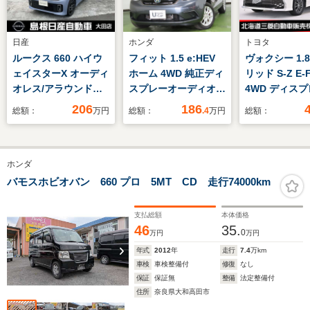
日産
ホンダ
トヨタ
ルークス 660 ハイウ
フィット 1.5 e:HEV
ヴォクシー 1.
ェイスターX オーディ
ホーム 4WD 純正ディ
リッド S-Z E-F
オレス/アラウンドビ
スプレーオーディオ
4WD ディス
ューモニター
リアカメラ ワンセ
ーディオプラス
206
186
総額：
万円
総額：
.4
万円
総額：
グ 純正リモコンスタ
クカメラ 両側
ーター CSRS
ライドドア 15
VSA Pセンサー モ
電 ドライブレ
ホンダ
デューロアルミ 夏冬
ー ETC レー
タイヤ
アシスト ハー
バモスホビオバン 660 プロ 5MT CD 走行74000km
ーシート
支払総額
本体価格
46
35.
0
万円
万円
年式
2012
年
走行
7.4
万km
車検
車検整備付
修復
なし
保証
保証無
整備
法定整備付
住所
奈良県大和高田市