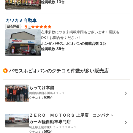
13
総掲載数
台
カワカミ自動車
5
総合評価
点
在庫多数につき未掲載車両もございます！業販も
OK！お問合せください！
1
ホンダ バモスホビオバンの
掲載台数
台
39
総掲載数
台
バモスホビオバンのクチコミ件数が多い販売店
もってけ本舗
岡山県津山市川崎４１－１
630
クチコミ：
件
ＺＥＲＯ ＭＯＴＯＲＳ 上尾店 コンパクト
カー＆軽自動車専門店
埼玉県上尾市東町３－１５５８－１
591
クチコミ：
件