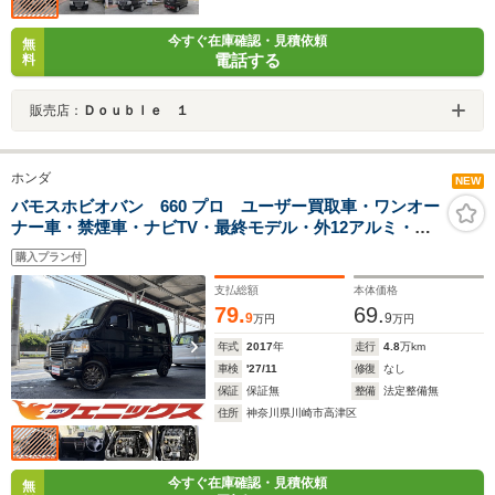
今すぐ在庫確認・見積依頼
無
電話する
料
販売店：
Ｄｏｕｂｌｅ １
ホンダ
NEW
バモスホビオバン 660 プロ ユーザー買取車・ワンオー
ナー車・禁煙車・ナビTV・最終モデル・外12アルミ・
ETC・走行48745km・キーレス・車検令和9年11月まで
購入プラン付
支払総額
本体価格
79.
69.
9
9
万円
万円
年式
2017
年
走行
4.8
万km
車検
'27/11
修復
なし
保証
保証無
整備
法定整備無
住所
神奈川県川崎市高津区
今すぐ在庫確認・見積依頼
無