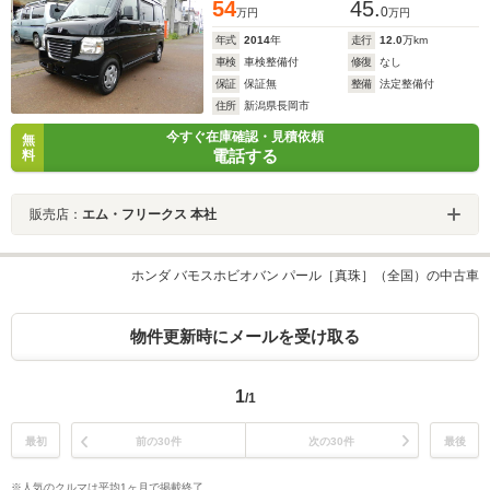
54
45.
0
万円
万円
年式
2014
年
走行
12.0
万km
車検
車検整備付
修復
なし
保証
保証無
整備
法定整備付
住所
新潟県長岡市
今すぐ在庫確認・見積依頼
無
電話する
料
販売店：
エム・フリークス 本社
ホンダ バモスホビオバン パール［真珠］（全国）の中古車
物件更新時にメールを受け取る
1
/1
最初
前の30件
次の30件
最後
※人気のクルマは平均1ヶ月で掲載終了