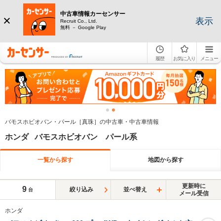
中古車情報カーセンサー
表示
Recruit Co., Ltd.
無料 － Google Play
履歴
お気に入り
メニュー
バモスホビオバン・パール［真珠］の中古車・中古車情報
ホンダ バモスホビオバン パール系
一覧から探す
地図から探す
更新時に
9
絞り込み
並べ替え
台
メール受信
ホンダ