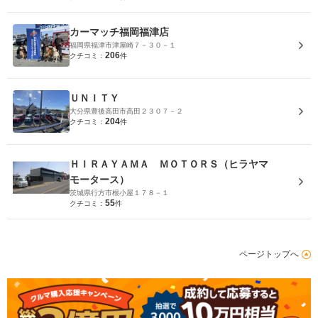
カーマッチ福岡福津店
福岡県福津市津屋崎７－３０－１
206
クチコミ：
件
ＵＮＩＴＹ
大分県豊後高田市高田２３０７－２
204
クチコミ：
件
ＨＩＲＡＹＡＭＡ ＭＯＴＯＲＳ（ヒラヤマ
モータース）
茨城県行方市根小屋１７８－１
55
クチコミ：
件
ページトップへ