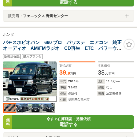
電話する
料
販売店：
フェニックス 野川センター
ホンダ
バモスホビオバン 660 プロ パワステ エアコン 純正
オーディオ AM/FMラジオ CD再生 ETC パワーウイ
ンド キーレス ヘッドランプレベライザー アクセサ
販売店保証
購入プラン付
リーソケット プライバシーガラス サイドバイザー
リアワイパー
支払総額
本体価格
39.
38.
9
6
万円
万円
年式
2014
年
走行
11.3
万km
車検
'28/02
修復
なし
保証
保証付
整備
法定整備無
住所
福岡県久留米市
今すぐ在庫確認・見積依頼
無
電話する
料