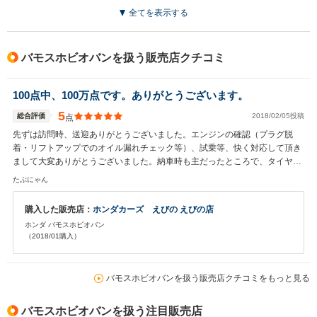
全てを表示する
バモスホビオバンを扱う販売店クチコミ
100点中、100万点です。ありがとうございます。
5
総合評価
2018/02/05投稿
点
先ずは訪問時、送迎ありがとうございました。エンジンの確認（プラグ脱
着・リフトアップでのオイル漏れチェック等）、試乗等、快く対応して頂き
まして大変ありがとうございました。納車時も主だったところで、タイヤ、
ワイパー、プラグ、バッテリー、ウォッシャー液、オイル、ブレーキパッド
たぶにゃん
等、他にもあるかもしれませんが無償で新品に交換していただいておりまし
た。しかも燃料満タン納車でした！私には酢豚ごちそうさまでした。あの中
購入した販売店：
ホンダカーズ えびの えびの店
華屋さん旨かったので、また機会があれば覗いてみたいと思います。またLE
ホンダ バモスホビオバン
Dバルブと新品のケンウッドのデッキを頂きました。バルブについては即交
（2018/01購入）
換しましたが、デッキについては既存デッキが上等過ぎてもったいないの
で、まだ交換しておりません。CDMDデッキ（2006年製）なのにCDに落と
せばMP3ファイルでも再生可能（再生時間70分以内のUK hardcore, nightcor
バモスホビオバンを扱う販売店クチコミをもっと見る
eなら）なので、あれで十分です。要求は満足しております。本当にありが
とうございました。 次に、今回購入した経緯ですが、まずはお店の対応のよ
さ、モノと価格のバランスのよさです。40万以内でアクティ、バモスホビオ
バモスホビオバンを扱う注目販売店