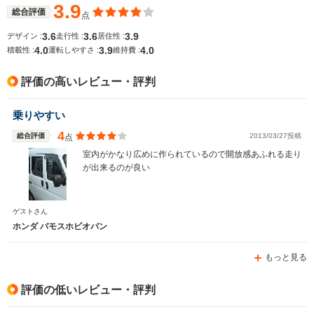
3.9
総合評価
点
3.6
3.6
3.9
デザイン :
走行性 :
居住性 :
4.0
3.9
4.0
排気量
656cc
656cc
656cc
積載性 :
運転しやすさ :
維持費 :
駆動方式
MR、4WD
MR、4WD
MR、4WD
評価の高いレビュー・評判
乗りやすい
4
総合評価
2013/03/27投稿
点
室内がかなり広めに作られているので開放感あふれる走り
が出来るのが良い
ゲストさん
ホンダ バモスホビオバン
もっと見る
評価の低いレビュー・評判