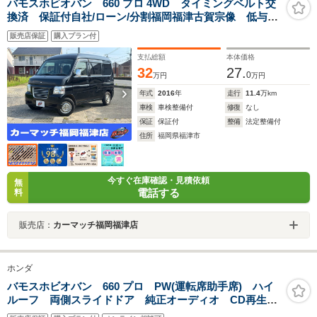
バモスホビオバン 660 プロ 4WD タイミングベルト交
換済 保証付自社/ローン/分割福岡福津古賀宗像 低与信/
福津ローン離島全県 九州 佐賀 鳥栖 大分 福岡
販売店保証
購入プラン付
市 東区 新宮 糟屋 和白 津屋崎 中古車 中古
車販売 中古 黒ナンバー
支払総額
本体価格
32
27.
0
万円
万円
年式
2016
年
走行
11.4
万km
車検
車検整備付
修復
なし
保証
保証付
整備
法定整備付
住所
福岡県福津市
今すぐ在庫確認・見積依頼
無
電話する
料
販売店：
カーマッチ福岡福津店
ホンダ
バモスホビオバン 660 プロ PW(運転席助手席) ハイ
ルーフ 両側スライドドア 純正オーディオ CD再生
ABS