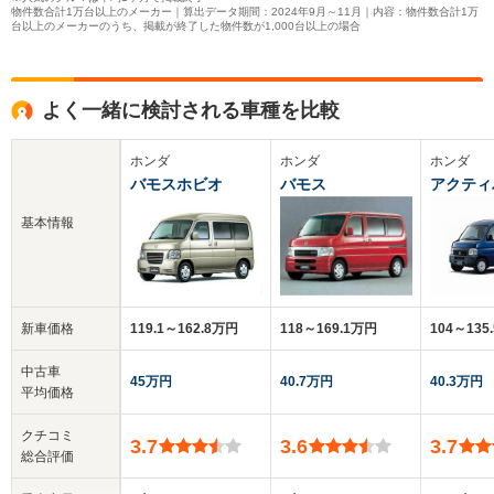
物件数合計1万台以上のメーカー｜算出データ期間：2024年9月～11月｜内容：物件数合計1万
台以上のメーカーのうち、掲載が終了した物件数が1,000台以上の場合
よく一緒に検討される車種を比較
ホンダ
ホンダ
ホンダ
バモスホビオ
バモス
アクティ
基本情報
新車価格
119.1～162.8万円
118～169.1万円
104～135
中古車
45万円
40.7万円
40.3万円
平均価格
クチコミ
3.7
3.6
3.7
総合評価