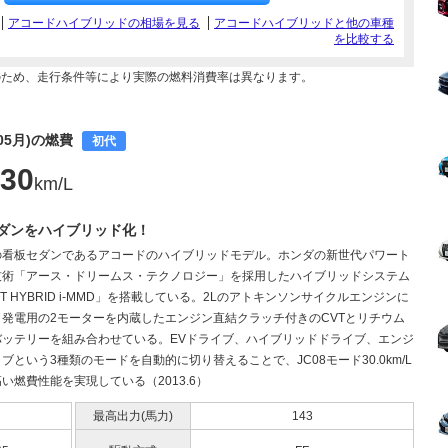
アコードハイブリッドの相場を見る
アコードハイブリッドと他の車種
を比較する
のため、走行条件等により実際の燃料消費率は異なります。
05月)の燃費
初代
30
km/L
ダンをハイブリッド化！
の看板セダンであるアコードのハイブリッドモデル。ホンダの新世代パワート
技術「アース・ドリームス・テクノロジー」を採用したハイブリッドシステム
RT HYBRID i-MMD」を搭載している。2Lのアトキンソンサイクルエンジンに
と発電用の2モーターを内蔵したエンジン直結クラッチ付きのCVTとリチウム
バッテリーを組み合わせている。EVドライブ、ハイブリッドドライブ、エンジ
ブという3種類のモードを自動的に切り替えることで、JC08モード30.0km/L
い燃費性能を実現している（2013.6）
最高出力(馬力)
143