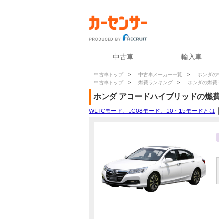
中古車
輸入車
中古車トップ
>
中古車メーカー一覧
>
ホンダの
中古車トップ
>
燃費ランキング
>
ホンダの燃費
ホンダ
アコードハイブリッド
の燃
WLTCモード、JC08モード、10・15モードとは