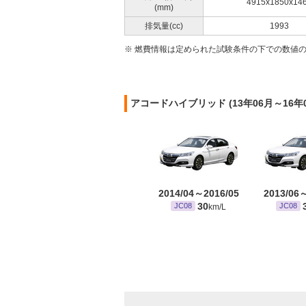
4915x1850x14
(mm)
排気量(cc)
1993
※ 燃費情報は定められた試験条件の下での数値
アコードハイブリッド (13年06月～16
2014/04～2016/05
2013/06
30
JC08
JC08
km/L