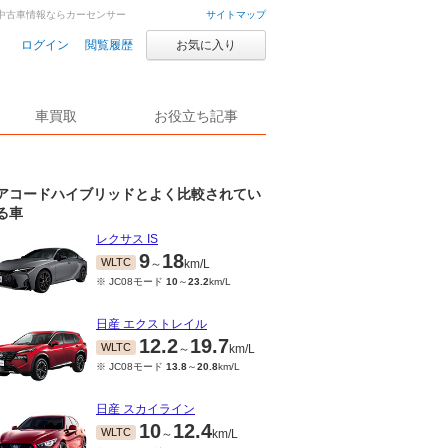
・中古車情報ならカーセンサー
サイトマップ
ログイン
閲覧履歴
お気に入り
車買取
お役立ち記事
アコードハイブリッドとよく比較されてい
る車
レクサス IS
9
18
WLTC
～
km/L
※ JC08モード
10
～
23.2
km/L
日産 エクストレイル
12.2
19.7
WLTC
～
km/L
※ JC08モード
13.8
～
20.8
km/L
日産 スカイライン
10
12.4
WLTC
～
km/L