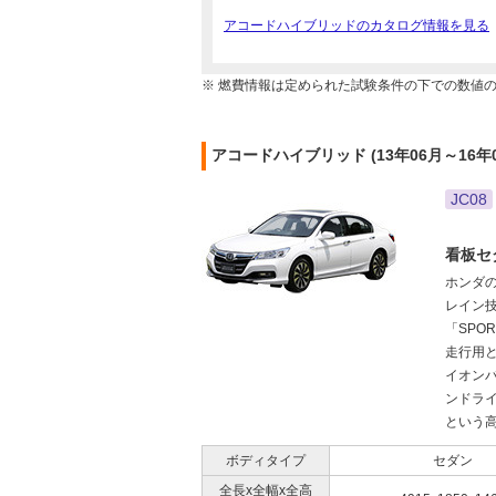
アコードハイブリッドのカタログ情報を見る
※ 燃費情報は定められた試験条件の下での数値
アコードハイブリッド (13年06月～16年
JC08
看板セ
ホンダ
レイン
「SPO
走行用
イオン
ンドライ
という高
ボディタイプ
セダン
全長x全幅x全高