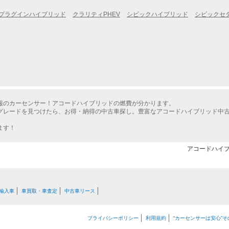
プラグインハイブリッド
クラリティPHEV
シビックハイブリッド
シビックセ
報のカーセンサー！アコードハイブリッドの燃費が分かります。
グレードを見つけたら、お得・納得の中古車探し。豊富なアコードハイブリッド中
ます！
アコードハイブ
輸入車
車買取・車査定
中古車リース
プライバシーポリシー
利用規約
“カーセンサーは安心”そ