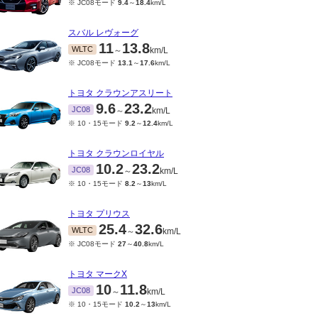
※ JC08モード
9.4
～
18.4
km/L
スバル レヴォーグ
11
13.8
WLTC
～
km/L
※ JC08モード
13.1
～
17.6
km/L
トヨタ クラウンアスリート
9.6
23.2
JC08
～
km/L
※ 10・15モード
9.2
～
12.4
km/L
トヨタ クラウンロイヤル
10.2
23.2
JC08
～
km/L
※ 10・15モード
8.2
～
13
km/L
トヨタ プリウス
25.4
32.6
WLTC
～
km/L
※ JC08モード
27
～
40.8
km/L
トヨタ マークX
10
11.8
JC08
～
km/L
※ 10・15モード
10.2
～
13
km/L