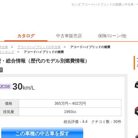
ホンダ アコードハイブリッドの燃費 | 中古車
カタログ
中古車販売店
保険/ローン/他
中古車
>
アコードハイブリッドの中古車
>
アコードハイブリッドの燃費
ランキング
>
アコードハイブリッドの燃費
費・総合情報（歴代のモデル別燃費情報）
？
30
JC08
km/L
価格
365万円～402万円
排気量
1993cc
総合評価：
4.4
クチコミ数：
30
件
この車種の中古車を探す