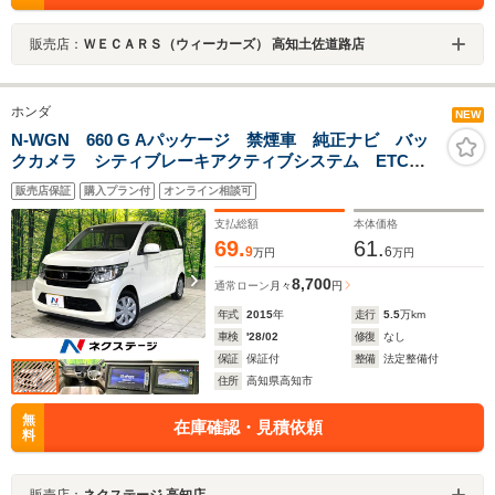
販売店：
ＷＥＣＡＲＳ（ウィーカーズ） 高知土佐道路店
ホンダ
NEW
N-WGN 660 G Aパッケージ 禁煙車 純正ナビ バッ
クカメラ シティブレーキアクティブシステム ETC
スマートキー オートエアコン オートライト アーム
販売店保証
購入プラン付
オンライン相談可
レスト Bluetooth再生 ステアリングスイッチ
支払総額
本体価格
69.
61.
9
6
万円
万円
8,700
通常ローン
月々
円
年式
2015
年
走行
5.5
万km
車検
'28/02
修復
なし
保証
保証付
整備
法定整備付
住所
高知県高知市
無
在庫確認・見積依頼
料
販売店：
ネクステージ 高知店