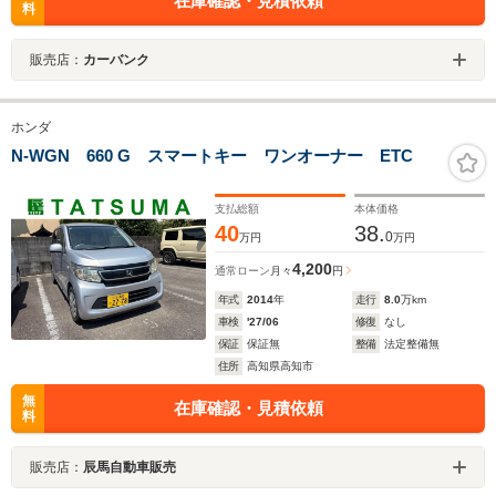
在庫確認・見積依頼
料
販売店：
カーバンク
ホンダ
N-WGN 660 G スマートキー ワンオーナー ETC
支払総額
本体価格
40
38.
0
万円
万円
4,200
通常ローン
月々
円
年式
2014
年
走行
8.0
万km
車検
'27/06
修復
なし
保証
保証無
整備
法定整備無
住所
高知県高知市
無
在庫確認・見積依頼
料
販売店：
辰馬自動車販売