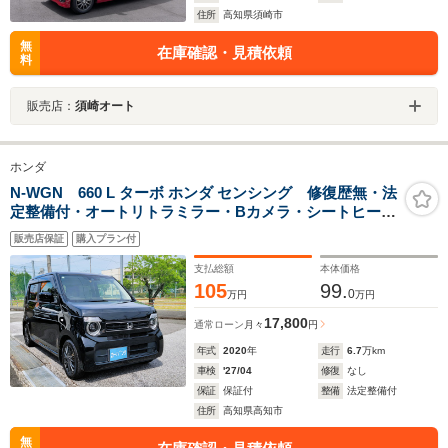
住所
高知県須崎市
無
在庫確認・見積依頼
料
販売店：
須崎オート
ホンダ
N-WGN 660 L ターボ ホンダ センシング 修復歴無・法
定整備付・オートリトラミラー・Bカメラ・シートヒータ
ー・MTモード・オートライト・オートエアコン・Bソナ
販売店保証
購入プラン付
ー・レーダークルコン・車線逸脱防止アシスト・衝突軽
減ブレーキ・ディスプレイオーディオTV・
支払総額
本体価格
105
99.
0
万円
万円
17,800
通常ローン
月々
円
年式
2020
年
走行
6.7
万km
車検
'27/04
修復
なし
保証
保証付
整備
法定整備付
住所
高知県高知市
無