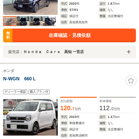
年式
2020
年
走行
1.8
万km
車検
'27/01
修復
なし
保証
保証付
整備
法定整備付
住所
高知県高知市
無
在庫確認・見積依頼
料
販売店：
Ｈｏｎｄａ Ｃａｒｓ 高知 一宮店
ホンダ
N-WGN 660 L
ディーラー保証
購入プラン付
支払総額
本体価格
120.
112.
7
0
万円
万円
年式
2023
年
走行
1.4
万km
車検
車検整備付
修復
なし
保証
保証付
整備
法定整備付
住所
高知県須崎市