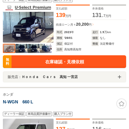
支払総額
本体価格
139
131.
7
万円
万円
20,200
残価ローン
月々
円
年式
2023
年
走行
1.9
万km
車検
'28/01
修復
なし
保証
保証付
整備
法定整備付
住所
高知県高知市
無
在庫確認・見積依頼
料
販売店：
Ｈｏｎｄａ Ｃａｒｓ 高知 一宮店
ホンダ
N-WGN 660 L
ディーラー保証
車両品質評価書付
購入プラン付
支払総額
本体価格