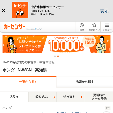
中古車情報カーセンサー
表示
Recruit Co., Ltd.
無料 － Google Play
履歴
お気に入り
メニュー
N-WGN(高知県)の中古車・中古車情報
ホンダ N-WGN 高知県
一覧から探す
地図から探す
更新時に
33
絞り込み
並べ替え
台
メール受信
ホンダ
PR