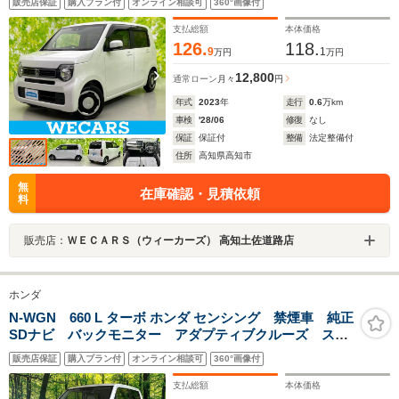
販売店保証
購入プラン付
オンライン相談可
360°画像付
置/アイドリングストップ
支払総額
本体価格
126.
118.
9
1
万円
万円
12,800
通常ローン
月々
円
年式
2023
年
走行
0.6
万km
車検
'28/06
修復
なし
保証
保証付
整備
法定整備付
住所
高知県高知市
無
在庫確認・見積依頼
料
販売店：
ＷＥＣＡＲＳ（ウィーカーズ） 高知土佐道路店
ホンダ
N-WGN 660 L ターボ ホンダ センシング 禁煙車 純正
SDナビ バックモニター アダプティブクルーズ スマ
ートキー シートヒーター LEDヘッド フルセグTV
販売店保証
購入プラン付
オンライン相談可
360°画像付
Bluetooth再生 ETC オートエアコン レーンアシスト
支払総額
本体価格