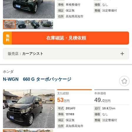
車検
車検整備付
修復
なし
保証
保証無
整備
法定整備付
住所
高知県高知市
無
在庫確認・見積依頼
料
販売店：
カーアシスト
ホンダ
N-WGN 660 G ターボパッケージ
支払総額
本体価格
53
49.
0
万円
万円
年式
2014
年
走行
10.6
万km
車検
'27/03
修復
なし
保証
保証無
整備
法定整備付
住所
高知県高知市