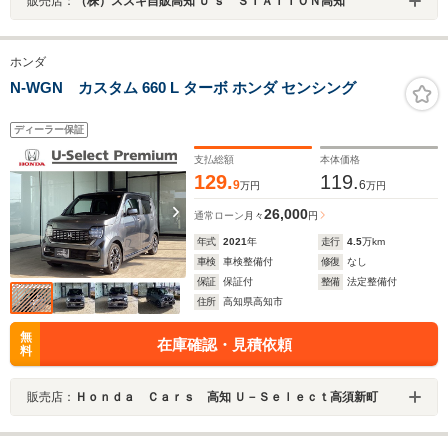
販売店：
（株）スズキ自販高知 Ｕ’ｓ ＳＴＡＴＩＯＮ高知
ホンダ
N-WGN カスタム 660 L ターボ ホンダ センシング
ディーラー保証
支払総額
本体価格
129.
119.
9
6
万円
万円
26,000
通常ローン
月々
円
年式
2021
年
走行
4.5
万km
車検
車検整備付
修復
なし
保証
保証付
整備
法定整備付
住所
高知県高知市
無
在庫確認・見積依頼
料
販売店：
Ｈｏｎｄａ Ｃａｒｓ 高知 Ｕ－Ｓｅｌｅｃｔ高須新町