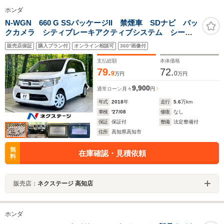
ホンダ
N-WGN 660 G SSパッケージII 禁煙車 SDナビ バッ
クカメラ シティブレーキアクティブシステム シート
ヒーター スマートキー HIDヘッド ETC オートライ
販売店保証
購入プラン付
オンライン相談可
360°画像付
ト オートエアコン ドアバイザー Bluetooth
支払総額
本体価格
79.
72.
9
0
万円
万円
9,900
通常ローン
月々
円
年式
2018
年
走行
5.6
万km
車検
'27/08
修復
なし
保証
保証付
整備
法定整備付
住所
高知県高知市
無
在庫確認・見積依頼
料
販売店：
ネクステージ 高知店
ホンダ