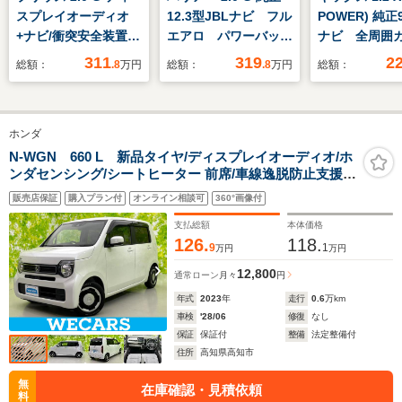
スプレイオーディオ
12.3型JBLナビ フル
POWER) 純
+ナビ/衝突安全装置/
エアロ パワーバック
ナビ 全周囲
シートヒーター 前席/
ドア パワーシート
プロパイロッ
311
319
2
総額：
.8
万円
総額：
.8
万円
総額：
パノラミックビューモ
デジタルルームミラ
テリジェント
ニター/車線逸脱防止
ー バックカメラ レ
ェンシーブレ
支援システム/ヘッド
ーダークルーズコント
ジタルインナ
ホンダ
ランプ LED/USBジャ
ロール フルセグ オ
ー オートエ
ック/Bluetooth接続
ートハイビーム LED
オートブレー
N-WGN 660 L 新品タイヤ/ディスプレイオーディオ/ホ
ンダセンシング/シートヒーター 前席/車線逸脱防止支援シ
ヘッドランプ ドラレ
ド LEDヘッド
ステム/USBジャック/Bluetooth接続/ETC/横滑り防止装
コ ETC
インチアルミ
販売店保証
購入プラン付
オンライン相談可
360°画像付
置/アイドリングストップ
トキー
支払総額
本体価格
126.
118.
9
1
万円
万円
12,800
通常ローン
月々
円
年式
2023
年
走行
0.6
万km
車検
'28/06
修復
なし
保証
保証付
整備
法定整備付
住所
高知県高知市
無
在庫確認・見積依頼
料