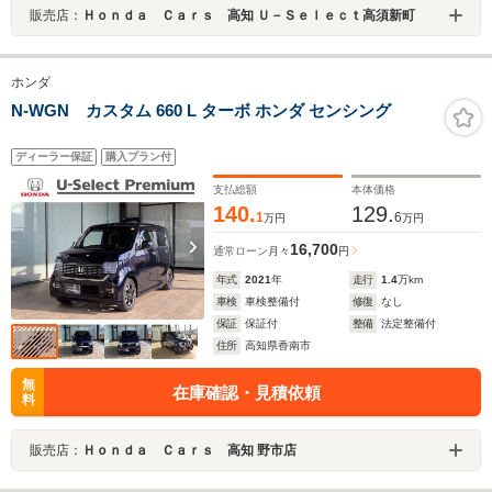
販売店：
Ｈｏｎｄａ Ｃａｒｓ 高知 Ｕ－Ｓｅｌｅｃｔ高須新町
ホンダ
N-WGN カスタム 660 L ターボ ホンダ センシング
ディーラー保証
購入プラン付
支払総額
本体価格
140.
129.
1
6
万円
万円
16,700
通常ローン
月々
円
年式
2021
年
走行
1.4
万km
車検
車検整備付
修復
なし
保証
保証付
整備
法定整備付
住所
高知県香南市
無
在庫確認・見積依頼
料
販売店：
Ｈｏｎｄａ Ｃａｒｓ 高知 野市店