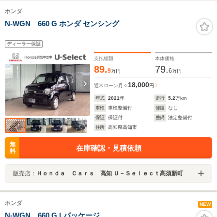
ホンダ
N-WGN 660 G ホンダ センシング
ディーラー保証
支払総額
本体価格
89.
79.
9
6
万円
万円
18,000
通常ローン
月々
円
年式
2021
年
走行
5.2
万km
車検
車検整備付
修復
なし
保証
保証付
整備
法定整備付
住所
高知県高知市
無
在庫確認・見積依頼
料
販売店：
Ｈｏｎｄａ Ｃａｒｓ 高知 Ｕ－Ｓｅｌｅｃｔ高須新町
ホンダ
NEW
N-WGN 660 G Lパッケージ