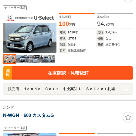
ディーラー保証
支払総額
本体価格
100
94.
8
万円
万円
年式
2018
年
走行
3.4
万km
車検
'27/07
修復
なし
保証
保証付
整備
法定整備付
住所
高知県高知市
無
在庫確認・見積依頼
料
販売店：
Ｈｏｎｄａ Ｃａｒｓ 中央高知 Ｕ－Ｓｅｌｅｃｔ札場
ホンダ
N-WGN 660 カスタムG
ディーラー保証