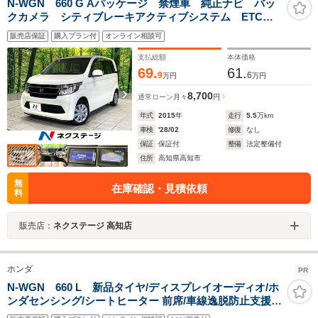
N-WGN 660 G Aパッケージ 禁煙車 純正ナビ バッ
クカメラ シティブレーキアクティブシステム ETC
スマートキー オートエアコン オートライト アーム
販売店保証
購入プラン付
オンライン相談可
レスト Bluetooth再生 ステアリングスイッチ
支払総額
本体価格
69.
61.
9
6
万円
万円
8,700
通常ローン
月々
円
年式
2015
年
走行
5.5
万km
車検
'28/02
修復
なし
保証
保証付
整備
法定整備付
住所
高知県高知市
無
在庫確認・見積依頼
料
販売店：
ネクステージ 高知店
ホンダ
PR
N-WGN 660 L 新品タイヤ/ディスプレイオーディオ/ホ
ンダセンシング/シートヒーター 前席/車線逸脱防止支援シ
ステム/USBジャック/Bluetooth接続/ETC/横滑り防止装