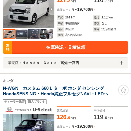
127.
116.
2
7
万円
万円
19,700
残価ローン
月々
円
年式
2023
年
走行
2.1
万km
車検
車検整備付
修復
なし
保証
保証付
整備
法定整備付
住所
高知県高知市
無
在庫確認・見積依頼
料
販売店：
Ｈｏｎｄａ Ｃａｒｓ 高知 一宮店
ホンダ
N-WGN カスタム 660 L ターボ ホンダ センシング
HondaSENSING・Honda純正フルセグNAVI・LEDヘッ
ドライト・シートヒーターアルミホイール・ETC
ディーラー保証
購入プラン付
支払総額
本体価格
126.
119.
9
6
万円
万円
19,300
残価ローン
月々
円