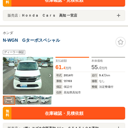
在庫確認・見積依頼
料
販売店：
Ｈｏｎｄａ Ｃａｒｓ 高知 一宮店
ホンダ
N-WGN Gターボスペシャル
ディーラー保証
支払総額
本体価格
61.
55.
4
0
万円
万円
年式
2014
年
走行
9.4
万km
車検
'27/03
修復
なし
保証
保証付
整備
法定整備付
住所
高知県高知市
無
在庫確認・見積依頼
料