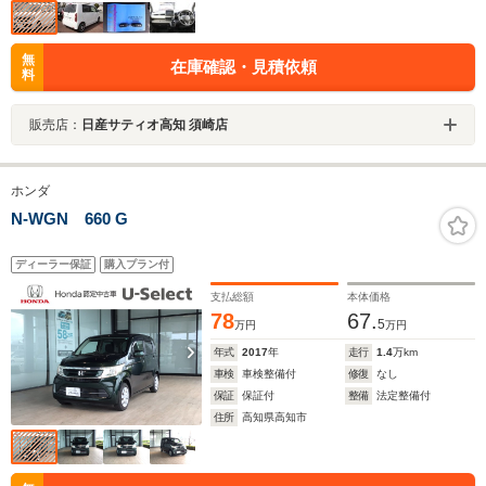
無
在庫確認・見積依頼
料
販売店：
日産サティオ高知 須崎店
ホンダ
N-WGN 660 G
ディーラー保証
購入プラン付
支払総額
本体価格
78
67.
5
万円
万円
年式
2017
年
走行
1.4
万km
車検
車検整備付
修復
なし
保証
保証付
整備
法定整備付
住所
高知県高知市