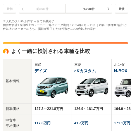
最初
前の30件
次の30件
最後
※人気のクルマは平均1ヶ月で掲載終了
物件数合計1万台以上のメーカー｜算出データ期間：2024年9月～11月｜内容：物件数合計1万
台以上のメーカーのうち、掲載が終了した物件数が1,000台以上の場合
よく一緒に検討される車種を比較
日産
三菱
ホンダ
デイズ
eKカスタム
N-BOX
基本情報
新車価格
127.3～221.8万円
126.9～181.7万円
164.9～2
中古車
117.8万円
41.2万円
171.1万円
平均価格