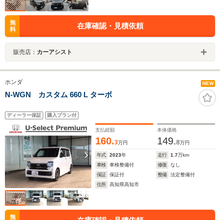
無
在庫確認・見積依頼
料
販売店：
カーアシスト
ホンダ
NEW
N-WGN カスタム 660 L ターボ
ディーラー保証
購入プラン付
支払総額
本体価格
160.
149.
3
8
万円
万円
年式
2023
年
走行
1.7
万km
車検
車検整備付
修復
なし
保証
保証付
整備
法定整備付
住所
高知県高知市
無