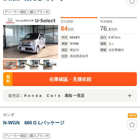
ディーラー保証
購入プラン付
支払総額
本体価格
84
76.
8
万円
万円
年式
2018
年
走行
2.9
万km
車検
'27/06
修復
なし
保証
保証付
整備
法定整備付
住所
高知県高知市
無
在庫確認・見積依頼
料
販売店：
Ｈｏｎｄａ Ｃａｒｓ 高知 一宮店
ホンダ
NEW
N-WGN 660 G Lパッケージ
ディーラー保証
購入プラン付