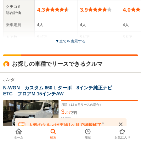
クチコミ
4.3
3.9
4.0
総合評価
乗車定員
4人
4人
4人
ドア数
5ドア
5ドア
5ドア
▼
全てを表示する
全高
全高
全高
1.64m～1.67m
1.62m
1.79m
お探しの車種でリースできるクルマ
ホンダ
全幅
全幅
全
サイズ
1.48m
1.48m
1.
N-WGN カスタム 660 L ターボ 8インチ純正ナビ
全長
全長
(全長x全幅x全高)
ETC フロアM 15インチAW
3.4m
3.4m
3
月額（
12
ヵ月リースの場合）
3.
97
万円
頭金
0
円
ホイールベース
ホイールベース
ホイー
ボーナス払いなし
-m
-m
※
人気のクルマは平均1ヶ月で掲載終了
年式
2026
年
走行
249
km
在庫が無くなる前にお問い合わせください
車検
'29/01
修復
なし
ホーム
検索
履歴
お気に入り
16.8～23.3km/L
18.1～21.
保証
保証付
整備
法定整備無