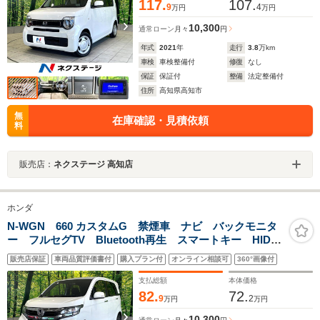
117.
107.
9
4
万円
万円
10,300
通常ローン
月々
円
年式
2021
年
走行
3.8
万km
車検
車検整備付
修復
なし
保証
保証付
整備
法定整備付
住所
高知県高知市
無
在庫確認・見積依頼
料
販売店：
ネクステージ 高知店
ホンダ
N-WGN 660 カスタムG 禁煙車 ナビ バックモニタ
ー フルセグTV Bluetooth再生 スマートキー HIDヘ
ッド 純正14インチアルミ アイドリングストップ
販売店保証
車両品質評価書付
購入プラン付
オンライン相談可
360°画像付
ETC オートエアコン 電動格納ミラー
支払総額
本体価格
82.
72.
9
2
万円
万円
10,300