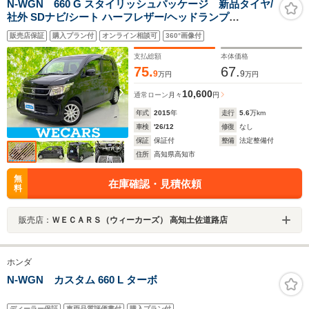
N-WGN 660 G スタイリッシュパッケージ 新品タイヤ/
社外 SDナビ/シート ハーフレザー/ヘッドランプ
HID/Bluetooth接続/横滑り防止装置/クルーズコントロー
販売店保証
購入プラン付
オンライン相談可
360°画像付
ル/バックモニター/フルセグTV/DVD
支払総額
本体価格
75.
67.
9
9
万円
万円
10,600
通常ローン
月々
円
年式
2015
年
走行
5.6
万km
車検
'26/12
修復
なし
保証
保証付
整備
法定整備付
住所
高知県高知市
無
在庫確認・見積依頼
料
販売店：
ＷＥＣＡＲＳ（ウィーカーズ） 高知土佐道路店
ホンダ
N-WGN カスタム 660 L ターボ
ディーラー保証
車両品質評価書付
購入プラン付