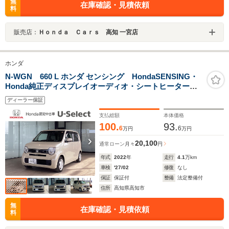
無
在庫確認・見積依頼
料
販売店：
Ｈｏｎｄａ Ｃａｒｓ 高知 一宮店
ホンダ
N-WGN 660 L ホンダ センシング HondaSENSING・
Honda純正ディスプレイオーディオ・シートヒーター・
ETC
ディーラー保証
支払総額
本体価格
100.
93.
6
6
万円
万円
20,100
通常ローン
月々
円
年式
2022
年
走行
4.1
万km
車検
'27/02
修復
なし
保証
保証付
整備
法定整備付
住所
高知県高知市
無
在庫確認・見積依頼
料