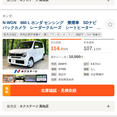
ホンダ
N-WGN 660 L ホンダ センシング 禁煙車 SDナビ
バックカメラ レーダークルーズ シートヒーター ホ
ンダセンシング ETC コーナーセンサー 車線逸脱警
販売店保証
車両品質評価書付
購入プラン付
オンライン相談可
360°画像付
報 LEDヘッドライト Bluetooth再生 オートライト
支払総額
本体価格
114.
107.
9
1
万円
万円
10,000
通常ローン
月々
円
年式
2020
年
走行
3.6
万km
車検
'27/09
修復
なし
保証
保証付
整備
法定整備付
住所
高知県高知市
無
在庫確認・見積依頼
料
販売店：
ネクステージ 高知店