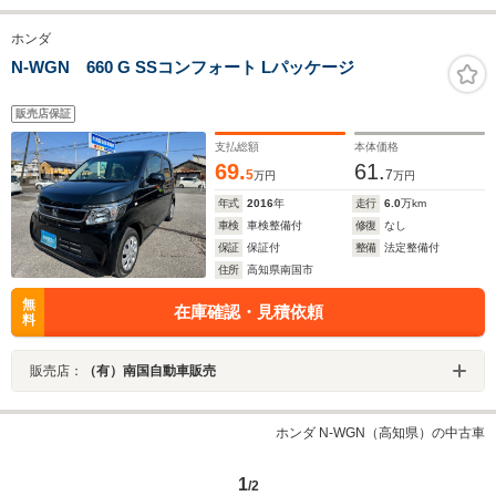
ホンダ
N-WGN 660 G SSコンフォート Lパッケージ
販売店保証
支払総額
本体価格
69.
61.
5
7
万円
万円
年式
2016
年
走行
6.0
万km
車検
車検整備付
修復
なし
保証
保証付
整備
法定整備付
住所
高知県南国市
無
在庫確認・見積依頼
料
販売店：
（有）南国自動車販売
ホンダ N-WGN（高知県）の中古車
1
/2