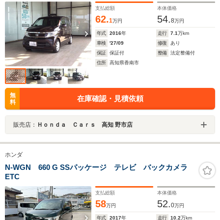
支払総額
本体価格
62.
54.
1
8
万円
万円
年式
2016
年
走行
7.1
万km
車検
'27/09
修復
あり
保証
保証付
整備
法定整備付
住所
高知県香南市
無
在庫確認・見積依頼
料
販売店：
Ｈｏｎｄａ Ｃａｒｓ 高知 野市店
ホンダ
N-WGN 660 G SSパッケージ テレビ バックカメラ
ETC
支払総額
本体価格
58
52.
0
万円
万円
年式
2017
年
走行
10.2
万km