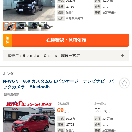
年式
2022
年
走行
4.2
万km
車検
'27/10
修復
なし
保証
保証付
整備
法定整備付
住所
高知県高知市
無
在庫確認・見積依頼
料
販売店：
Ｈｏｎｄａ Ｃａｒｓ 高知 一宮店
ホンダ
N-WGN 660 カスタムG Lパッケージ テレビナビ バ
ックカメラ Bluetooth
販売店保証
支払総額
本体価格
69
63.
0
万円
万円
年式
2016
年
走行
3.4
万km
車検
'27/03
修復
なし
保証
保証付
整備
法定整備付