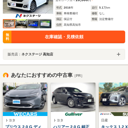
通常ローン
月々
円
年式
2016
年
走行
5.1
万km
車検
車検整備付
修復
なし
保証
保証付
整備
法定整備付
住所
高知県高知市
無
在庫確認・見積依頼
料
販売店：
ネクステージ 高知店
あなたにおすすめの中古車
［PR］
トヨタ
トヨタ
日産
プリウス 2.0 G ディ
ハリアー 2.0 G 純正
キックス 1.2 X 