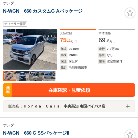
ホンダ
N-WGN 660 カスタムG Aパッケージ
ディーラー保証
支払総額
本体価格
75.
69.
4
8
万円
万円
年式
2015
年
走行
7.9
万km
車検
'26/08
修復
なし
保証
保証付
整備
法定整備付
住所
高知県南国市
無
在庫確認・見積依頼
料
販売店：
Ｈｏｎｄａ Ｃａｒｓ 中央高知 南国バイパス店
ホンダ
N-WGN 660 G SSパッケージII