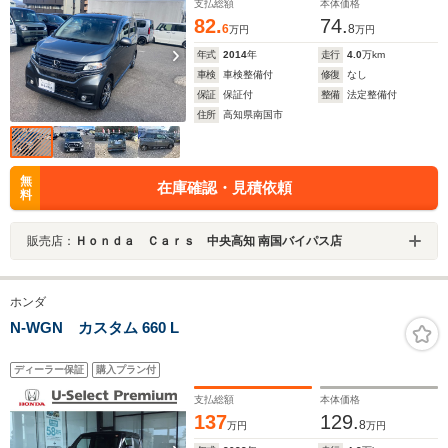
支払総額
本体価格
82.
74.
6
8
万円
万円
年式
2014
年
走行
4.0
万km
車検
車検整備付
修復
なし
保証
保証付
整備
法定整備付
住所
高知県南国市
無
在庫確認・見積依頼
料
販売店：
Ｈｏｎｄａ Ｃａｒｓ 中央高知 南国バイパス店
ホンダ
N-WGN カスタム 660 L
ディーラー保証
購入プラン付
支払総額
本体価格
137
129.
8
万円
万円