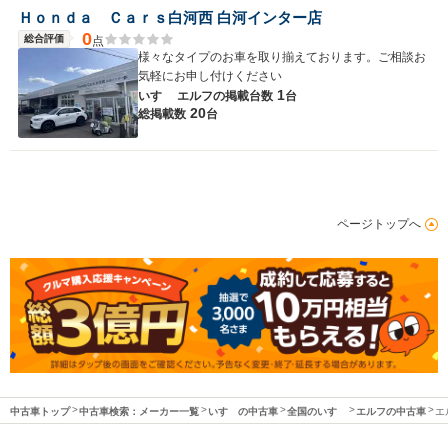
Ｈｏｎｄａ Ｃａｒｓ白河西 白河インター店
0
総合評価
点
様々なタイプのお車を取り揃えております。ご相談お
気軽にお申し付けください
1
いすゞ エルフの
掲載台数
台
20
総掲載数
台
ページトップへ
中古車トップ
中古車検索：メーカー一覧
いすゞの中古車
全国のいすゞ
エルフの中古車
エ