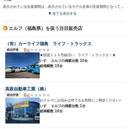
表示されている生産期間は、表示されているモデル全体の生産期間となっています。（2009.12）
全てを表示する
エルフ（福島県）を扱う注目販売店
（有）カーライフ福島 ライフ・トラックス
0
総合評価
点
★国道１１５号線沿い、ライフ・トラックス！★
10
いすゞ エルフの
掲載台数
台
15
総掲載数
台
高萩自動車工業（株）
0
総合評価
点
おクルマにお悩みは何でもお気軽にご相談ください♪
1
いすゞ エルフの
掲載台数
台
10
総掲載数
台