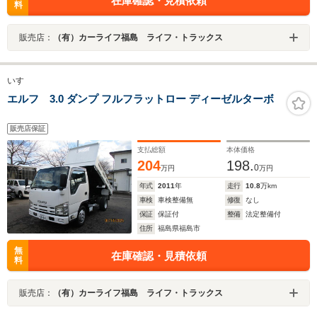
在庫確認・見積依頼
料
販売店：
（有）カーライフ福島 ライフ・トラックス
いすゞ
エルフ 3.0 ダンプ フルフラットロー ディーゼルターボ
販売店保証
支払総額
本体価格
204
198.
0
万円
万円
年式
2011
年
走行
10.8
万km
車検
車検整備無
修復
なし
保証
保証付
整備
法定整備付
住所
福島県福島市
無
在庫確認・見積依頼
料
販売店：
（有）カーライフ福島 ライフ・トラックス