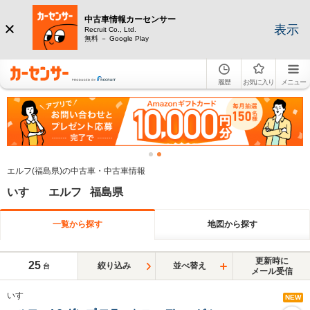
中古車情報カーセンサー
表示
Recruit Co., Ltd.
無料 － Google Play
履歴
お気に入り
メニュー
エルフ(福島県)の中古車・中古車情報
いすゞ エルフ 福島県
一覧から探す
地図から探す
更新時に
25
絞り込み
並べ替え
台
メール受信
いすゞ
NEW