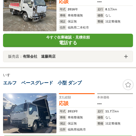
応談
---
年式
2016
年
走行
8.1
万km
車検
車検整備無
修復
なし
保証
保証無
整備
法定整備無
住所
福島県二本松市
今すぐ在庫確認・見積依頼
電話する
販売店：
有限会社 遠藤商店
いすゞ
エルフ ベースグレード 小型 ダンプ
支払総額
本体価格
応談
---
年式
2013
年
走行
11.7
万km
車検
車検整備無
修復
なし
保証
保証無
整備
法定整備無
住所
福島県福島市