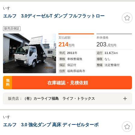
いすゞ
エルフ 3.0ディーゼルT ダンプ フルフラットロー
販売店保証
支払総額
本体価格
214
203.
0
万円
万円
年式
2011
年
走行
11.6
万km
車検
車検整備無
修復
なし
保証
保証付
整備
法定整備付
住所
福島県福島市
無
在庫確認・見積依頼
料
販売店：
（有）カーライフ福島 ライフ・トラックス
いすゞ
エルフ 3.0 強化ダンプ 高床 ディーゼルターボ