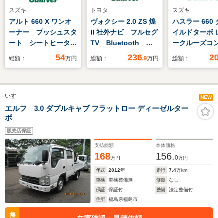
スズキ
トヨタ
スズキ
アルト 660 X ワンオ
ヴォクシー 2.0 ZS 煌
ハスラー 660
ーナー プッシュスタ
II 社外ナビ フルセグ
イルドターボ 
ート シートヒータ
TV Bluetooth バ
ークルーズコ
ー 衝突被害軽減シス
ックモニター クルー
ル 衝突軽減
54
236
2
総額：
万円
総額：
.9
万円
総額：
テム ETC スペアキ
ズコントロール 両側
キ 横滑り防
ー 社外SDナビ 地
パワースライドドア
シートヒータ
デジTV 純正アルミ
前後ドライブレコーダ
アルミホイー
いすゞ
ホイール スタッドレ
ー トヨタセーフティ
ルシフト 電
NEW
スタイヤ 保証書 取
センス プッシュスタ
ラー LEDヘ
エルフ 3.0 ダブルキャブ フラットロー ディーゼルター
ボ
扱説明書
ート ドアバイザー
ト アイドリ
ETC
ップ プッシ
販売店保証
ト パワステ
支払総額
本体価格
168
156.
0
万円
万円
年式
2012
年
走行
7.4
万km
車検
車検整備無
修復
なし
保証
保証付
整備
法定整備付
住所
福島県福島市
無