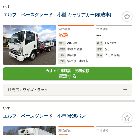
いすゞ
エルフ ベースグレード 小型 キャリアカー(積載車)
支払総額
本体価格
応談
---
年式
2022
年
走行
1.6
万km
車検
車検整備無
修復
なし
保証
保証無
整備
法定整備無
住所
福島県二本松市
今すぐ在庫確認・見積依頼
電話する
販売店：
ワイズトラック
いすゞ
エルフ ベースグレード 小型 冷凍バン
支払総額
本体価格