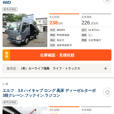
4WD
販売店保証
支払総額
本体価格
238
226.
0
万円
万円
年式
2010
年
走行
11.8
万km
車検
車検整備無
修復
なし
保証
保証付
整備
法定整備付
住所
福島県福島市
無
在庫確認・見積依頼
料
販売店：
（有）カーライフ福島 ライフ・トラックス
いすゞ
エルフ 3.0 ハイキャブ ロング 高床 ディーゼルターボ
3段クレーン.フックイン.ラジコン
販売店保証
支払総額
本体価格