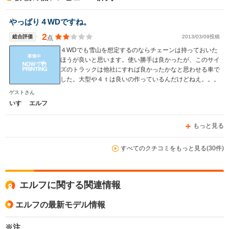
駆動方式
FR、4WD
FR
FR、4WD
やっぱり４WDですね。
2
総合評価
2013/03/09投稿
点
４WDでも雪山を想定するのならチェーンは持っておいた
ほうが良いと思います。使い勝手は良かったが、このサイ
ズのトラックは他社にすれば良かったかなと思わせる車で
した。大型や４ｔは良いの作っているんだけどねえ。。。
ゲストさん
いすゞ エルフ
もっと見る
すべてのクチコミをもっと見る(30件)
エルフに関する関連情報
エルフの最新モデル情報
※注