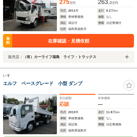
275
263.
0
万円
万円
年式
2011
年
走行
9.2
万km
車検
車検整備無
修復
なし
保証
保証付
整備
法定整備付
住所
福島県福島市
無
在庫確認・見積依頼
料
販売店：
（有）カーライフ福島 ライフ・トラックス
いすゞ
エルフ ベースグレード 小型 ダンプ
支払総額
本体価格
応談
---
年式
2013
年
走行
11.8
万km
車検
車検整備無
修復
なし
保証
保証無
整備
法定整備無
住所
福島県福島市