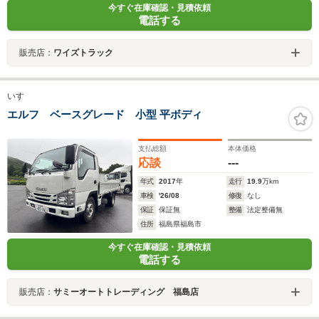
今すぐ在庫確認・見積依頼
電話する
販売店：
ワイズトラック
いすゞ
エルフ ベースグレード 小型 平ボディ
支払総額
本体価格
応談
---
年式
2017
年
走行
19.9
万km
車検
'26/08
修復
なし
保証
保証無
整備
法定整備無
住所
福島県福島市
今すぐ在庫確認・見積依頼
電話する
販売店：
サミーオートトレーディング 福島店