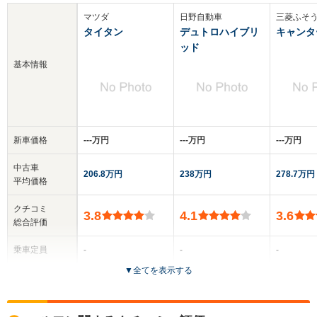
マツダ
日野自動車
三菱ふそ
タイタン
デュトロハイブリ
キャンタ
ッド
基本情報
新車価格
‐‐‐万円
‐‐‐万円
‐‐‐万円
中古車
206.8万円
238万円
278.7万円
平均価格
クチコミ
3.8
4.1
3.6
総合評価
乗車定員
-
-
-
▼
全てを表示する
ドア数
2～4ドア
2ドア
2～4ドア
全高
全高