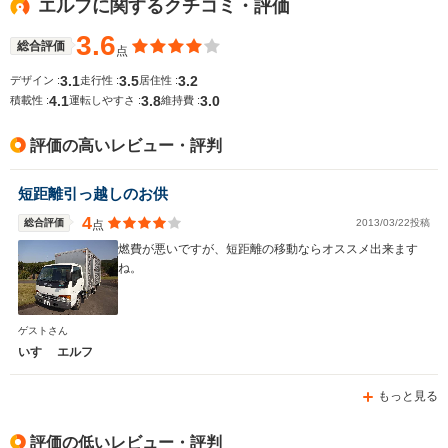
エルフに関するクチコミ・評価
-m
-m
-
3.6
総合評価
点
3.1
3.5
3.2
デザイン :
走行性 :
居住性 :
全幅
全幅
サイズ
4.1
3.8
3.0
-m
-m
-
積載性 :
運転しやすさ :
維持費 :
全長
全長
(全長x全幅x全高)
-m
-m
評価の高いレビュー・評判
短距離引っ越しのお供
ホイールベース
ホイールベース
ホイー
-m
-m
4
総合評価
2013/03/22投稿
点
燃費が悪いですが、短距離の移動ならオススメ出来ます
ね。
WLTCモード
-
-
-
ゲストさん
燃費
いすゞ エルフ
もっと見る
排気量
3000～5200cc
4000cc
3000～52
評価の低いレビュー・評判