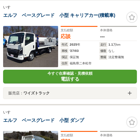
いすゞ
エルフ ベースグレード 小型 キャリアカー(積載車)
支払総額
本体価格
応談
---
年式
2025
年
走行
1.1
万km
車検
'27/03
修復
なし
保証
保証無
整備
法定整備無
住所
福島県二本松市
今すぐ在庫確認・見積依頼
電話する
販売店：
ワイズトラック
いすゞ
エルフ ベースグレード 小型 ダンプ
支払総額
本体価格