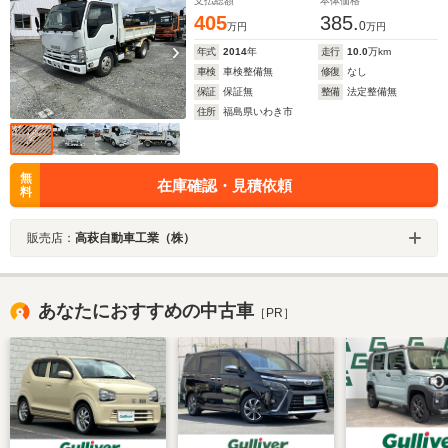
支払総額
本体価格
405
385.
0
万円
万円
年式
2014
年
走行
10.0
万km
車検
車検整備無
修復
なし
保証
保証無
整備
法定整備無
住所
福島県いわき市
無
在庫確認・見積依頼
料
販売店：
高萩自動車工業（株）
あなたにおすすめの中古車
［PR］