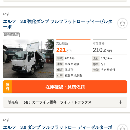
いすゞ
エルフ 3.0 強化ダンプ フルフラットロー ディーゼルタ
ーボ
販売店保証
支払総額
本体価格
221
210.
0
万円
万円
年式
2010
年
走行
9.9
万km
車検
車検整備無
修復
なし
保証
保証付
整備
法定整備付
住所
福島県福島市
無
在庫確認・見積依頼
料
販売店：
（有）カーライフ福島 ライフ・トラックス
いすゞ
エルフ 3.0 ダンプ フルフラットロー ディーゼルターボ