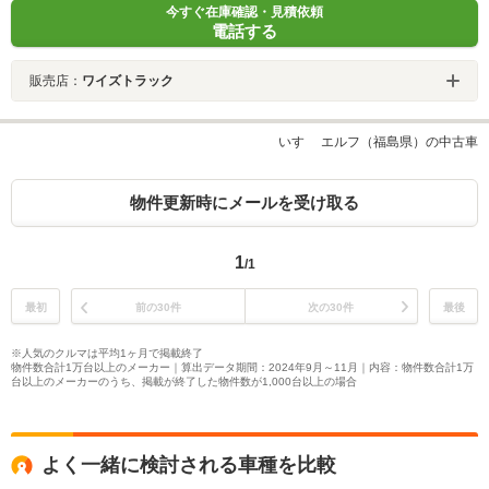
今すぐ在庫確認・見積依頼
電話する
販売店：
ワイズトラック
いすゞ エルフ（福島県）の中古車
物件更新時にメールを受け取る
1
/1
最初
前の30件
次の30件
最後
※人気のクルマは平均1ヶ月で掲載終了
物件数合計1万台以上のメーカー｜算出データ期間：2024年9月～11月｜内容：物件数合計1万
台以上のメーカーのうち、掲載が終了した物件数が1,000台以上の場合
よく一緒に検討される車種を比較