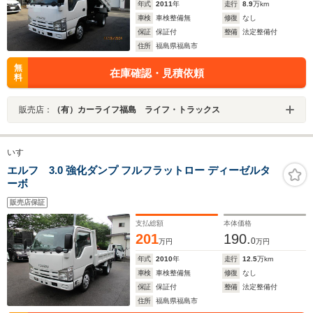
年式
2011
年
走行
8.9
万km
車検
車検整備無
修復
なし
保証
保証付
整備
法定整備付
住所
福島県福島市
無
在庫確認・見積依頼
料
販売店：
（有）カーライフ福島 ライフ・トラックス
いすゞ
エルフ 3.0 強化ダンプ フルフラットロー ディーゼルタ
ーボ
販売店保証
支払総額
本体価格
201
190.
0
万円
万円
年式
2010
年
走行
12.5
万km
車検
車検整備無
修復
なし
保証
保証付
整備
法定整備付
住所
福島県福島市