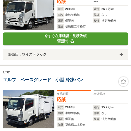
応談
---
年式
2016
年
走行
26.0
万km
車検
車検整備無
修復
なし
保証
保証無
整備
法定整備無
住所
福島県二本松市
今すぐ在庫確認・見積依頼
電話する
販売店：
ワイズトラック
いすゞ
エルフ ベースグレード 小型 冷凍バン
支払総額
本体価格
応談
---
年式
2010
年
走行
15.7
万km
車検
車検整備無
修復
なし
保証
保証無
整備
法定整備無
住所
福島県二本松市