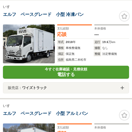
いすゞ
エルフ ベースグレード 小型 冷凍バン
支払総額
本体価格
応談
---
年式
2018
年
走行
19.6
万km
車検
車検整備無
修復
なし
保証
保証無
整備
法定整備無
住所
福島県二本松市
今すぐ在庫確認・見積依頼
電話する
販売店：
ワイズトラック
いすゞ
エルフ ベースグレード 小型 アルミバン
支払総額
本体価格