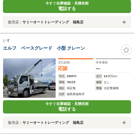
今すぐ在庫確認・見積依頼
電話する
販売店：
サミーオートトレーディング 福島店
いすゞ
エルフ ベースグレード 小型 クレーン
支払総額
本体価格
応談
---
年式
2005
年
走行
24.5
万km
車検
'26/10
修復
なし
保証
保証無
整備
法定整備無
住所
福島県福島市
今すぐ在庫確認・見積依頼
電話する
販売店：
サミーオートトレーディング 福島店