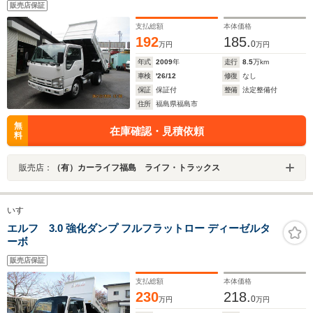
販売店保証
支払総額
本体価格
192
185.
0
万円
万円
年式
2009
年
走行
8.5
万km
車検
'26/12
修復
なし
保証
保証付
整備
法定整備付
住所
福島県福島市
無
在庫確認・見積依頼
料
販売店：
（有）カーライフ福島 ライフ・トラックス
いすゞ
エルフ 3.0 強化ダンプ フルフラットロー ディーゼルタ
ーボ
販売店保証
支払総額
本体価格
230
218.
0
万円
万円