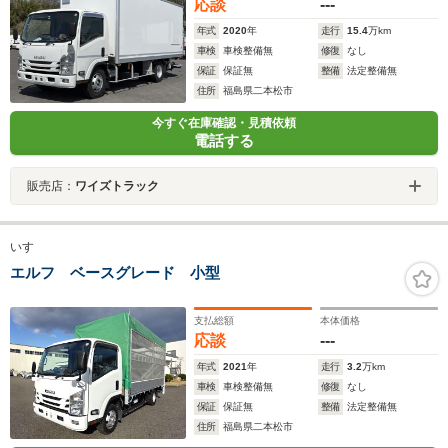
応談
---
年式
2020
年
走行
15.4
万km
車検
車検整備無
修復
なし
保証
保証無
整備
法定整備無
住所
福島県二本松市
今すぐ在庫確認・見積依頼
電話する
販売店：
ワイズトラック
いすゞ
エルフ ベースグレード 小型
支払総額
本体価格
応談
---
年式
2021
年
走行
3.2
万km
車検
車検整備無
修復
なし
保証
保証無
整備
法定整備無
住所
福島県二本松市