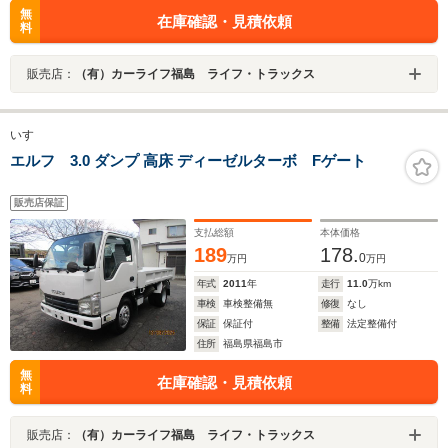
無
在庫確認・見積依頼
料
販売店：
（有）カーライフ福島 ライフ・トラックス
いすゞ
エルフ 3.0 ダンプ 高床 ディーゼルターボ Fゲート
販売店保証
支払総額
本体価格
189
178.
0
万円
万円
年式
2011
年
走行
11.0
万km
車検
車検整備無
修復
なし
保証
保証付
整備
法定整備付
住所
福島県福島市
無
在庫確認・見積依頼
料
販売店：
（有）カーライフ福島 ライフ・トラックス