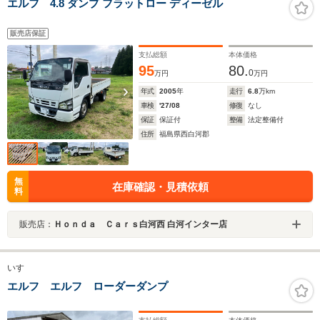
エルフ 4.8 ダンプ フラットロー ディーゼル
販売店保証
支払総額
本体価格
95
80.
0
万円
万円
年式
2005
年
走行
6.8
万km
車検
'27/08
修復
なし
保証
保証付
整備
法定整備付
住所
福島県西白河郡
無
在庫確認・見積依頼
料
販売店：
Ｈｏｎｄａ Ｃａｒｓ白河西 白河インター店
いすゞ
エルフ エルフ ローダーダンプ