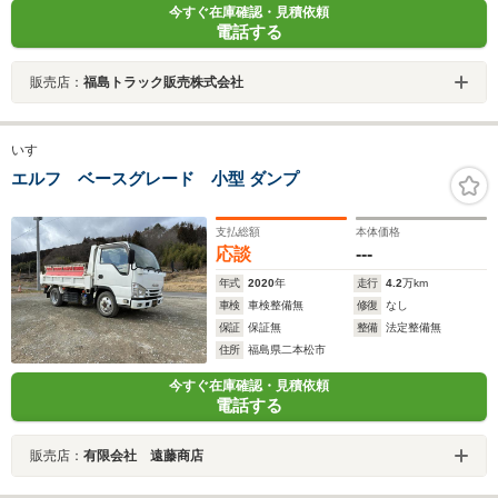
今すぐ在庫確認・見積依頼
電話する
販売店：
福島トラック販売株式会社
いすゞ
エルフ ベースグレード 小型 ダンプ
支払総額
本体価格
応談
---
年式
2020
年
走行
4.2
万km
車検
車検整備無
修復
なし
保証
保証無
整備
法定整備無
住所
福島県二本松市
今すぐ在庫確認・見積依頼
電話する
販売店：
有限会社 遠藤商店