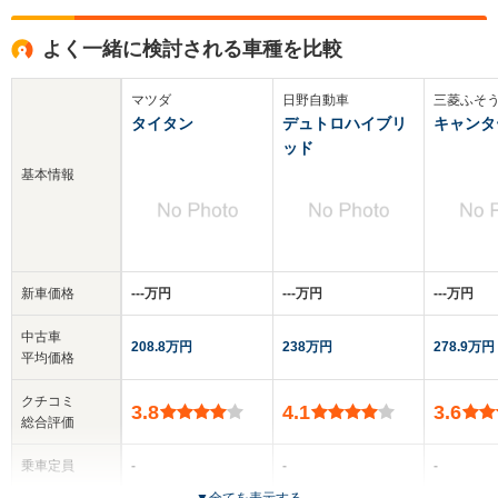
よく一緒に検討される車種を比較
マツダ
日野自動車
三菱ふそ
タイタン
デュトロハイブリ
キャンタ
ッド
基本情報
新車価格
‐‐‐万円
‐‐‐万円
‐‐‐万円
中古車
208.8万円
238万円
278.9万円
平均価格
クチコミ
3.8
4.1
3.6
総合評価
乗車定員
-
-
-