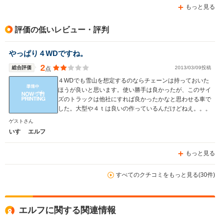
もっと見る
排気量
3000～5200cc
4000cc
3000～52
評価の低いレビュー・評判
駆動方式
FR、4WD
FR
FR、4WD
やっぱり４WDですね。
2
総合評価
2013/03/09投稿
点
４WDでも雪山を想定するのならチェーンは持っておいた
ほうが良いと思います。使い勝手は良かったが、このサイ
ズのトラックは他社にすれば良かったかなと思わせる車で
した。大型や４ｔは良いの作っているんだけどねえ。。。
ゲストさん
いすゞ エルフ
もっと見る
すべてのクチコミをもっと見る(30件)
エルフに関する関連情報