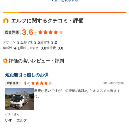
▼
全てを表示する
ドア数
2～4ドア
2ドア
2～4ドア
全高
全高
エルフに関するクチコミ・評価
-m
-m
-
3.6
総合評価
点
3.1
3.5
3.2
デザイン :
走行性 :
居住性 :
全幅
全幅
サイズ
4.1
3.8
3.0
-m
-m
-
積載性 :
運転しやすさ :
維持費 :
全長
全長
(全長x全幅x全高)
-m
-m
評価の高いレビュー・評判
短距離引っ越しのお供
ホイールベース
ホイールベース
ホイー
-m
-m
4
総合評価
2013/03/22投稿
点
燃費が悪いですが、短距離の移動ならオススメ出来ます
ね。
WLTCモード
-
-
-
ゲストさん
燃費
いすゞ エルフ