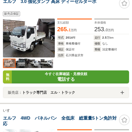
エルフ 3.0 強化ダンプ 高床 ディーゼルターボ
販売店保証
支払総額
本体価格
265.
253.
1
0
万円
万円
年式
2014
年
走行
2.5
万km
車検
車検整備付
修復
なし
保証
保証付
整備
法定整備付
住所
石川県金沢市
今すぐ在庫確認・見積依頼
無
電話する
料
販売店：
トラック専門店 エル・トラック
いすゞ
エルフ 4WD パネルバン 全低床 総重量5トン免許対
応