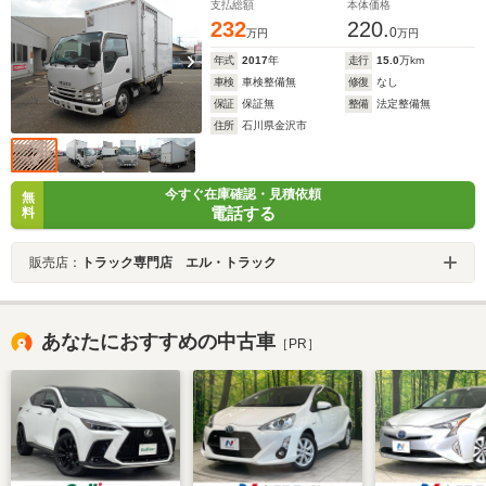
支払総額
本体価格
232
220.
0
万円
万円
年式
2017
年
走行
15.0
万km
車検
車検整備無
修復
なし
保証
保証無
整備
法定整備無
住所
石川県金沢市
今すぐ在庫確認・見積依頼
無
電話する
料
販売店：
トラック専門店 エル・トラック
あなたにおすすめの中古車
［PR］