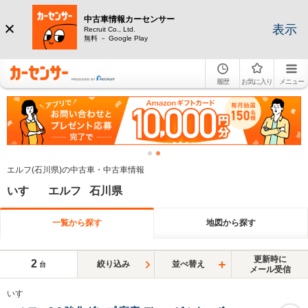
中古車情報カーセンサー
表示
Recruit Co., Ltd.
無料 － Google Play
履歴
お気に入り
メニュー
エルフ(石川県)の中古車・中古車情報
いすゞ エルフ 石川県
一覧から探す
地図から探す
更新時に
2
絞り込み
並べ替え
台
メール受信
いすゞ