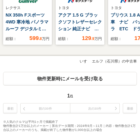
レクサス
トヨタ
トヨタ
NX 350h Fスポーツ
アクア 1.5 G ブラッ
プリウス 1.8 
4WD 寒冷地 パノラマ
クソフトレザーセレク
車 ナビ バ
ルーフ デジタルミラ
ション 純正ナビ バ
ラ ETC 
ー
ックカメラ
BSM 衝突軽
599
129
1
総額：
.8
万円
総額：
.9
万円
総額：
Bluetooth再生 クル
置 レーダー
ーズコントロール
ズ AC100
ETC スマートキー
CD/DVD/フ
いすゞ エルフ（石川県）の中古車
LEDヘッド オートラ
Bluetooth
イト 純正15インチ
ンスソナー 
アルミ オートエアコ
グアシスト L
物件更新時にメールを受け取る
ン CD DVD再生
ド
フルセグ 禁煙車
1
/1
最初
前の30件
次の30件
最後
※人気のクルマは平均1ヶ月で掲載終了
物件数合計1万台以上のメーカー｜算出データ期間：2024年9月～11月｜内容：物件数合計1万
台以上のメーカーのうち、掲載が終了した物件数が1,000台以上の場合