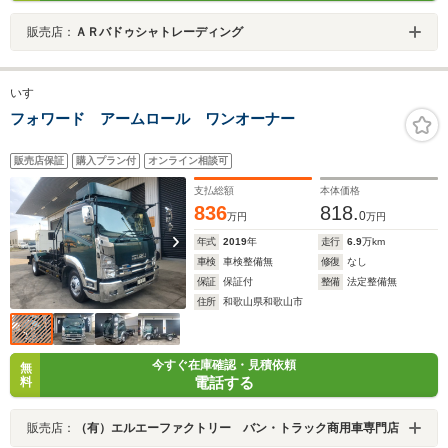
販売店：
ＡＲバドゥシャトレーディング
いすゞ
フォワード アームロール ワンオーナー
販売店保証
購入プラン付
オンライン相談可
支払総額
本体価格
836
818.
0
万円
万円
年式
2019
年
走行
6.9
万km
車検
車検整備無
修復
なし
保証
保証付
整備
法定整備無
住所
和歌山県和歌山市
今すぐ在庫確認・見積依頼
無
電話する
料
販売店：
（有）エルエーファクトリー バン・トラック商用車専門店