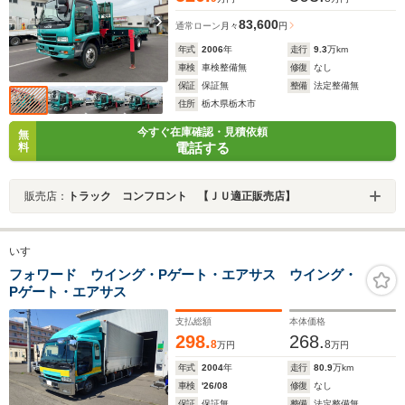
83,600
通常ローン
月々
円
年式
2006
年
走行
9.3
万km
車検
車検整備無
修復
なし
保証
保証無
整備
法定整備無
住所
栃木県栃木市
今すぐ在庫確認・見積依頼
無
電話する
料
販売店：
トラック コンフロント 【ＪＵ適正販売店】
いすゞ
フォワード ウイング・Pゲート・エアサス ウイング・
Pゲート・エアサス
支払総額
本体価格
298.
268.
8
8
万円
万円
年式
2004
年
走行
80.9
万km
車検
'26/08
修復
なし
保証
保証無
整備
法定整備無