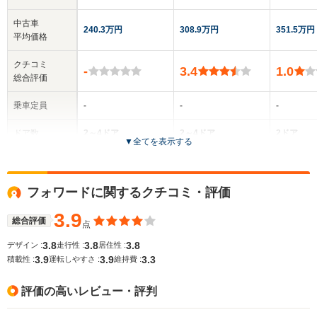
中古車
240.3万円
308.9万円
351.5万円
平均価格
クチコミ
-
3.4
1.0
総合評価
乗車定員
-
-
-
ドア数
2～4ドア
2～4ドア
2ドア
▼
全てを表示する
全高
全高
-m
-m
-
フォワードに関するクチコミ・評価
3.9
総合評価
点
全幅
全幅
サイズ
-m
-m
-
3.8
3.8
3.8
デザイン :
走行性 :
居住性 :
全長
全長
(全長x全幅x全高)
3.9
3.9
3.3
積載性 :
運転しやすさ :
維持費 :
-m
-m
評価の高いレビュー・評判
ホイールベース
ホイールベース
ホイー