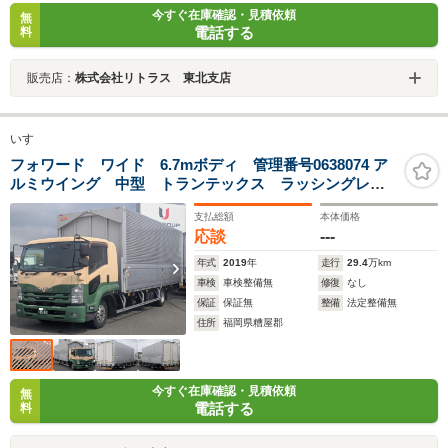
今すぐ在庫確認・見積依頼
無
電話する
料
販売店：
株式会社リトラス 東北支店
いすゞ
フォワード ワイド 6.7mボディ 管理番号0638074 ア
ルミウイング 中型 トランテックス ラッシングレー
ル2段 引き出しフック5対 90度ストッパー LED庫内灯3ケ
支払総額
本体価格
右中スチール製工具箱
応談
---
年式
2019
年
走行
29.4
万km
車検
車検整備無
修復
なし
保証
保証無
整備
法定整備無
住所
福岡県糟屋郡
今すぐ在庫確認・見積依頼
無
電話する
料