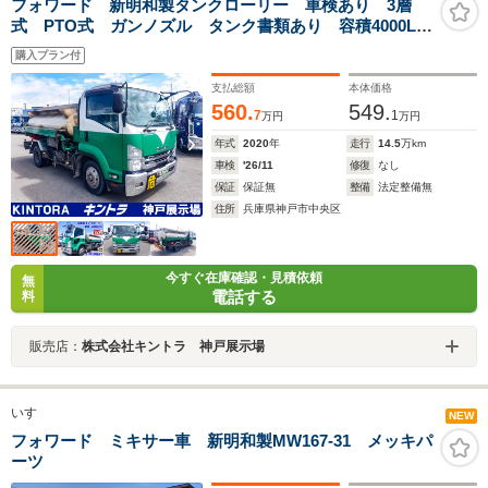
フォワード 新明和製タンクローリー 車検あり 3層
式 PTO式 ガンノズル タンク書類あり 容積4000L
最大積載3000kg 4トン 4t 対応免許/8t限定中型免許
購入プラン付
支払総額
本体価格
560.
549.
7
1
万円
万円
年式
2020
年
走行
14.5
万km
車検
'26/11
修復
なし
保証
保証無
整備
法定整備無
住所
兵庫県神戸市中央区
今すぐ在庫確認・見積依頼
無
電話する
料
販売店：
株式会社キントラ 神戸展示場
いすゞ
NEW
フォワード ミキサー車 新明和製MW167-31 メッキパ
ーツ