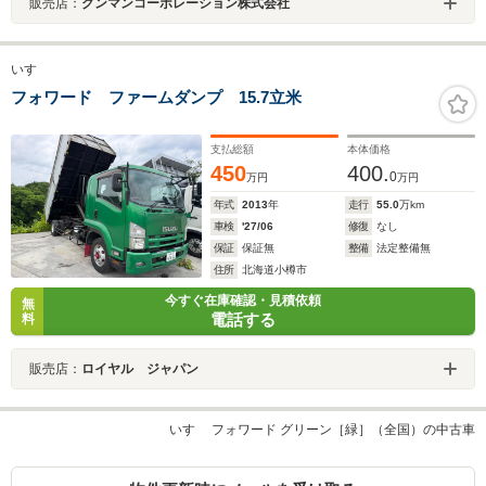
販売店：
グンマンコーポレーション株式会社
いすゞ
フォワード ファームダンプ 15.7立米
支払総額
本体価格
450
400.
0
万円
万円
年式
2013
年
走行
55.0
万km
車検
'27/06
修復
なし
保証
保証無
整備
法定整備無
住所
北海道小樽市
今すぐ在庫確認・見積依頼
無
電話する
料
販売店：
ロイヤル ジャパン
いすゞ フォワード グリーン［緑］（全国）の中古車