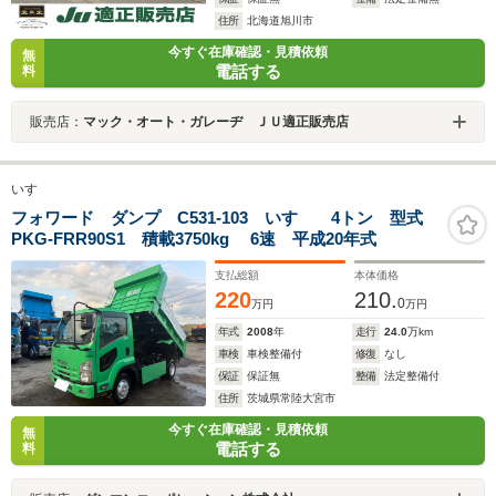
住所
北海道旭川市
今すぐ在庫確認・見積依頼
無
電話する
料
販売店：
マック・オート・ガレーヂ ＪＵ適正販売店
いすゞ
フォワード ダンプ C531-103 いすゞ 4トン 型式
PKG-FRR90S1 積載3750kg 6速 平成20年式
支払総額
本体価格
220
210.
0
万円
万円
年式
2008
年
走行
24.0
万km
車検
車検整備付
修復
なし
保証
保証無
整備
法定整備付
住所
茨城県常陸大宮市
今すぐ在庫確認・見積依頼
無
電話する
料