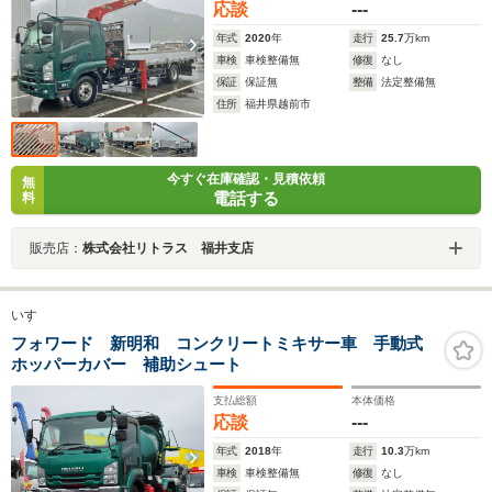
応談
---
年式
2020
年
走行
25.7
万km
車検
車検整備無
修復
なし
保証
保証無
整備
法定整備無
住所
福井県越前市
今すぐ在庫確認・見積依頼
無
電話する
料
販売店：
株式会社リトラス 福井支店
いすゞ
フォワード 新明和 コンクリートミキサー車 手動式
ホッパーカバー 補助シュート
支払総額
本体価格
応談
---
年式
2018
年
走行
10.3
万km
車検
車検整備無
修復
なし