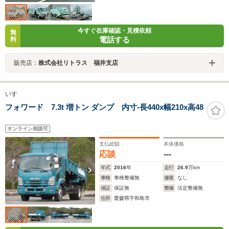
今すぐ在庫確認・見積依頼
無
電話する
料
販売店：
株式会社リトラス 福井支店
いすゞ
フォワード 7.3t 増トン ダンプ 内寸-長440x幅210x高48
オンライン相談可
支払総額
本体価格
応談
---
年式
2016
年
走行
26.9
万km
車検
車検整備無
修復
なし
保証
保証無
整備
法定整備無
住所
愛媛県宇和島市