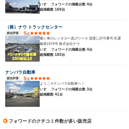
4
いすゞ フォワードの
掲載台数
台
169
総掲載数
台
（株）ナウ トラックセンター
5
総合評価
点
働く車のレンタカー及びリース 貸渡し許可番号 札運
輸第1978号 株式会社ナウ
4
いすゞ フォワードの
掲載台数
台
183
総掲載数
台
ナンバラ自動車
5
総合評価
点
ようこそナンバラ自動車へ！
3
いすゞ フォワードの
掲載台数
台
41
総掲載数
台
フォワードのクチコミ件数が多い販売店