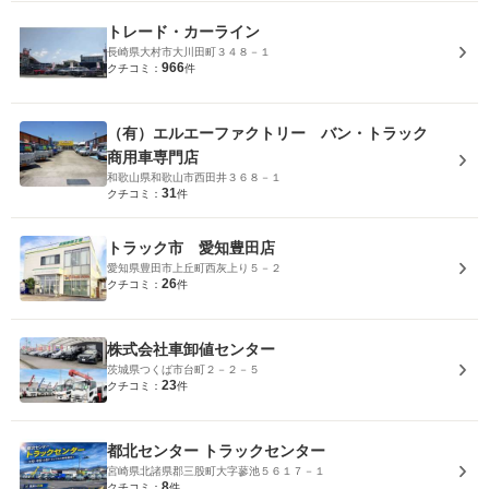
トレード・カーライン
長崎県大村市大川田町３４８－１
966
クチコミ：
件
（有）エルエーファクトリー バン・トラック
商用車専門店
和歌山県和歌山市西田井３６８－１
31
クチコミ：
件
トラック市 愛知豊田店
愛知県豊田市上丘町西灰上り５－２
26
クチコミ：
件
株式会社車卸値センター
茨城県つくば市台町２－２－５
23
クチコミ：
件
都北センター トラックセンター
宮崎県北諸県郡三股町大字蓼池５６１７－１
8
クチコミ：
件