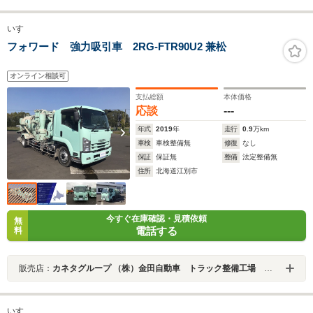
いすゞ
フォワード 強力吸引車 2RG-FTR90U2 兼松
オンライン相談可
支払総額
本体価格
応談
---
年式
2019
年
走行
0.9
万km
車検
車検整備無
修復
なし
保証
保証無
整備
法定整備無
住所
北海道江別市
今すぐ在庫確認・見積依頼
無
電話する
料
販売店：
カネタグループ （株）金田自動車 トラック整備工場 札幌店
いすゞ