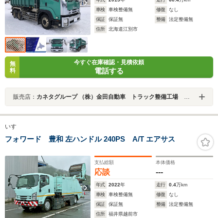
車検
車検整備無
修復
なし
保証
保証無
整備
法定整備無
住所
北海道江別市
今すぐ在庫確認・見積依頼
無
電話する
料
販売店：
カネタグループ （株）金田自動車 トラック整備工場 札幌店
いすゞ
フォワード 豊和 左ハンドル 240PS A/T エアサス
支払総額
本体価格
応談
---
年式
2022
年
走行
0.4
万km
車検
車検整備無
修復
なし
保証
保証無
整備
法定整備無
住所
福井県越前市