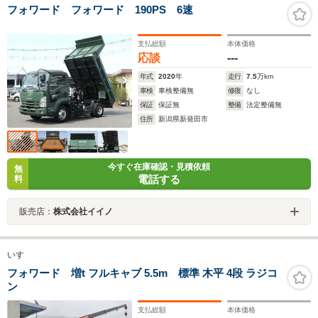
フォワード フォワード 190PS 6速
支払総額
本体価格
応談
---
年式
2020
年
走行
7.5
万km
車検
車検整備無
修復
なし
保証
保証無
整備
法定整備無
住所
新潟県新発田市
今すぐ在庫確認・見積依頼
無
電話する
料
販売店：
株式会社イイノ
いすゞ
フォワード 増t フルキャブ 5.5m 標準 木平 4段 ラジコ
ン
支払総額
本体価格