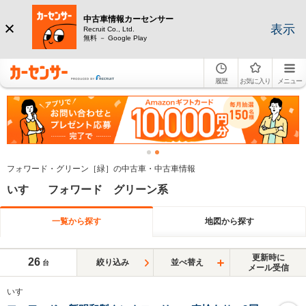
中古車情報カーセンサー
表示
Recruit Co., Ltd.
無料 － Google Play
履歴
お気に入り
メニュー
フォワード・グリーン［緑］の中古車・中古車情報
いすゞ フォワード グリーン系
一覧から探す
地図から探す
更新時に
26
絞り込み
並べ替え
台
メール受信
いすゞ