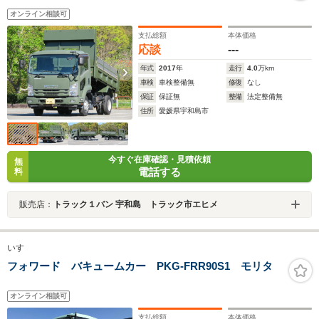
オンライン相談可
支払総額
本体価格
応談
---
年式
2017
年
走行
4.0
万km
車検
車検整備無
修復
なし
保証
保証無
整備
法定整備無
住所
愛媛県宇和島市
今すぐ在庫確認・見積依頼
無
電話する
料
販売店：
トラック１バン 宇和島 トラック市エヒメ
いすゞ
フォワード バキュームカー PKG-FRR90S1 モリタ
オンライン相談可
支払総額
本体価格