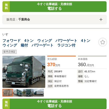
今すぐ在庫確認・見積依頼
無
電話する
料
販売店：
千葉商会
いすゞ
フォワード 4トン ウィング パワーゲート 4トン
ウィング 箱付 パワーゲート ラジコン付
販売店保証
支払総額
本体価格
370
360.
0
万円
万円
年式
2018
年
走行
41.3
万km
車検
車検整備付
修復
なし
保証
保証付
整備
法定整備付
住所
長野県長野市
今すぐ在庫確認・見積依頼
無
電話する
料