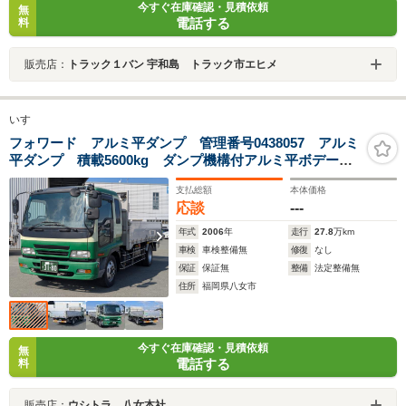
今すぐ在庫確認・見積依頼
無
電話する
料
販売店：
トラック１バン 宇和島 トラック市エヒメ
いすゞ
フォワード アルミ平ダンプ 管理番号0438057 アルミ
平ダンプ 積載5600kg ダンプ機構付アルミ平ボデー
ロープフック左右9対前9ヶ後5ヶ 3方開 セイコーラッ
支払総額
本体価格
ク 足掛2対 作業灯2ケ 右側ステンレス工具箱2ケ
応談
---
年式
2006
年
走行
27.8
万km
車検
車検整備無
修復
なし
保証
保証無
整備
法定整備無
住所
福岡県八女市
今すぐ在庫確認・見積依頼
無
電話する
料
販売店：
ウシトラ 八女本社