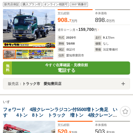
販売店保証
購入プラン付
オンライン相談可
360°画像付
支払総額
本体価格
908.
898.
7
0
万円
万円
159,700
通常ローン
月々
円
年式
2020
年
走行
9.1
万km
車検
'26/08
修復
なし
保証
保証付
整備
法定整備付
住所
愛知県豊田市
今すぐ在庫確認・見積依頼
無
電話する
料
販売店：
トラック市 愛知豊田店
いすゞ
フォワード 4段クレーンラジコン付5500増トン角足 い
すゞ 4トン 8トン トラック 増トン 4段クレーン
古河ユニック ラジコン付 2.93トン吊 5500ボディ
支払総額
本体価格
7.6トン積載 フックイン 角足 鉄床 大型 中型 速
520.
503.
度制御装置 オートクルーズ
9
8
万円
万円