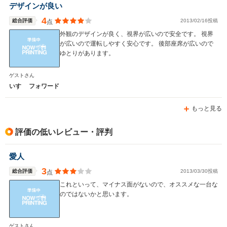
デザインが良い
-m
-m
4
総合評価
2013/02/16投稿
点
外観のデザインが良く、視界が広いので安全です。 視界
が広いので運転しやすく安心です。 後部座席が広いので
ゆとりがあります。
WLTCモード
-
-
-
燃費
ゲストさん
いすゞ フォワード
もっと見る
排気量
3000cc
2700～5300cc
3000cc
駆動方式
FR、4WD
FR、4WD
FR
評価の低いレビュー・評判
愛人
3
総合評価
2013/03/30投稿
点
これといって、マイナス面がないので、オススメな一台な
のではないかと思います。
ゲストさん