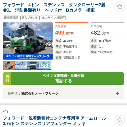
フォワード 4トン ステンレス タンクローリー2層
4KL 消防書類有り ベッド付 Bカメラ 極東
販売店保証
購入プラン付
オンライン相談可
支払総額
本体価格
499.
482.
8
0
万円
万円
年式
2008
年
走行
36.5
万km
車検
車検整備付
修復
なし
保証
保証付
整備
法定整備付
住所
福岡県田川郡
今すぐ在庫確認・見積依頼
無
電話する
料
販売店：
株式会社オートフリーク
いすゞ
フォワード 脱着装置付コンテナ専用車 アームロール
3.75トン ステンレスリアフェンダー メッキ