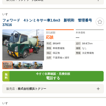
いすゞ
フォワード 4トンミキサー車1.6m3 新明和 管理番号
37616
支払総額
本体価格
応談
---
年式
2014
年
走行
10.6
万km
車検
車検整備無
修復
なし
保証
保証無
整備
法定整備無
住所
千葉県袖ヶ浦市
今すぐ在庫確認・見積依頼
無
電話する
料
販売店：
株式会社横浜トクソー
いすゞ