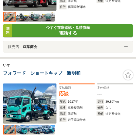
保証
保証無
整備
法定整備無
住所
福岡県飯塚市
今すぐ在庫確認・見積依頼
無
電話する
料
販売店：
双葉商会
いすゞ
フォワード ショートキャブ 新明和
支払総額
本体価格
応談
---
年式
2017
年
走行
30.8
万km
車検
車検整備無
修復
なし
保証
保証無
整備
法定整備無
住所
岩手県花巻市