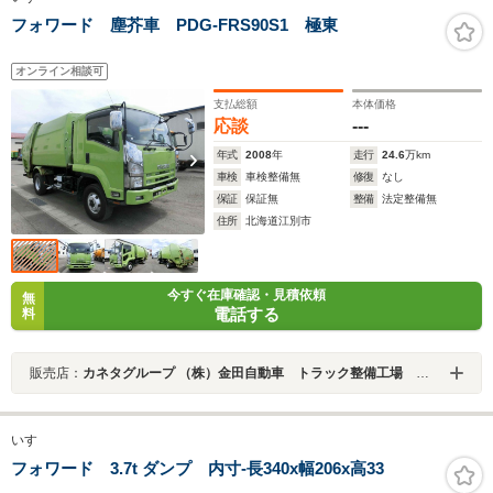
フォワード 塵芥車 PDG-FRS90S1 極東
オンライン相談可
支払総額
本体価格
応談
---
年式
2008
年
走行
24.6
万km
車検
車検整備無
修復
なし
保証
保証無
整備
法定整備無
住所
北海道江別市
今すぐ在庫確認・見積依頼
無
電話する
料
販売店：
カネタグループ （株）金田自動車 トラック整備工場 札幌店
いすゞ
フォワード 3.7t ダンプ 内寸-長340x幅206x高33