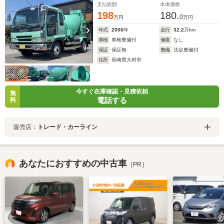
支払総額
本体価格
198
180.
0
万円
万円
年式
2006
年
走行
32.2
万km
車検
車検整備付
修復
なし
保証
保証無
整備
法定整備付
住所
長崎県大村市
今すぐ在庫確認・見積依頼
無
電話する
料
販売店：
トレード・カーライン
あなたにおすすめの中古車
［PR］