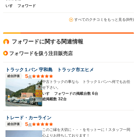
いすゞ フォワード
すべてのクチコミをもっと見る(8件)
フォワードに関する関連情報
フォワードを扱う注目販売店
トラック１バン 宇和島 トラック市エヒメ
5
総合評価
点
中古トラックの事なら トラック１バンへ何でもお任
せ下さい。
6
いすゞ フォワードの
掲載台数
台
32
総掲載数
台
トレード・カーライン
5
総合評価
点
このご縁を大切に・・・をモットーに！スタッフ一同
心よりお待ちしております！