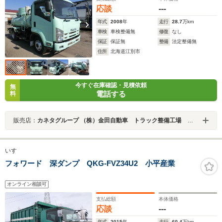
応談
---
年式
2008
年
走行
28.7
万km
車検
車検整備無
修復
なし
保証
保証無
整備
法定整備無
住所
北海道江別市
今すぐ在庫確認・見積依頼
無
電話する
料
販売店：
カネタグループ （株）金田自動車 トラック整備工場 札幌店
いすゞ
フォワード 深ダンプ QKG-FVZ34U2 小平産業
オンライン相談可
支払総額
本体価格
応談
---
年式
2015
年
走行
60.4
万km