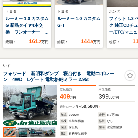
トヨタ
トヨタ
ホンダ
ルーミー 1.0 カスタム
ルーミー 1.0 カスタム
フィット 1.3
G 新品タイヤ4本交
G-T
ク 純正CDチ
換 ワンオーナー ス
ー/ETC/マニ
マートアシスト 車線
アコン
161
144
1
総額：
.2
万円
総額：
.9
万円
総額：
逸脱警報 オートマチ
ックハイビーム 純正
アルミホイール LED
いすゞ
ヘッドライト スマー
トキー2個 ETC
フォワード 新明和ダンプ 寝台付き 電動コボレー
ン 4WD Lゲート 電動格納ミラー 2.95t
支払総額
本体価格
409
399.
0
万円
万円
59,500
通常ローン
月々
円
年式
2006
年
走行
8.6
万km
車検
車検整備無
修復
なし
保証
保証無
整備
法定整備無
住所
青森県弘前市