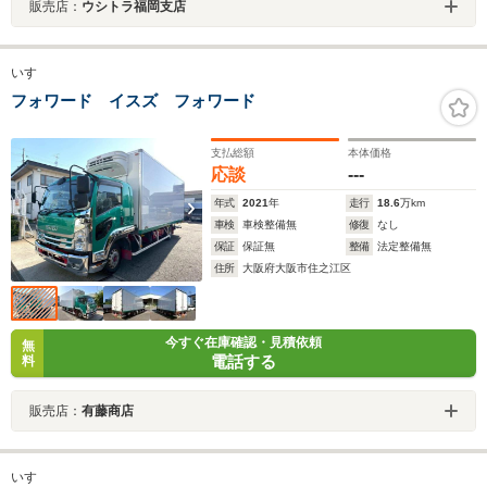
販売店：
ウシトラ福岡支店
いすゞ
フォワード イスズ フォワード
支払総額
本体価格
応談
---
年式
2021
年
走行
18.6
万km
車検
車検整備無
修復
なし
保証
保証無
整備
法定整備無
住所
大阪府大阪市住之江区
今すぐ在庫確認・見積依頼
無
電話する
料
販売店：
有藤商店
いすゞ