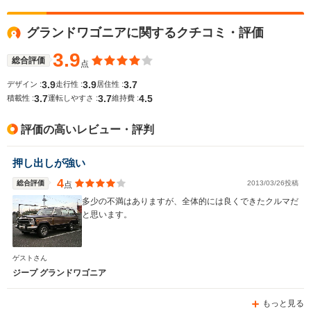
全高
全高
グランドワゴニアに関するクチコミ・評価
1.8m～1.82m
-m
-
3.9
総合評価
点
3.9
3.9
3.7
デザイン :
走行性 :
居住性 :
全幅
全幅
サイズ
3.7
3.7
4.5
1.98m
-m
-
積載性 :
運転しやすさ :
維持費 :
全長
全長
(全長x全幅x全高)
5.2m
-m
評価の高いレビュー・評判
押し出しが強い
ホイールベース
ホイールベース
ホイー
-m
-m
4
総合評価
2013/03/26投稿
点
多少の不満はありますが、全体的には良くできたクルマだ
と思います。
WLTCモード
-
-
-
ゲストさん
燃費
ジープ グランドワゴニア
もっと見る