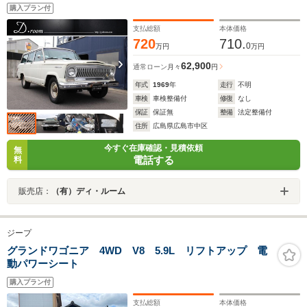
購入プラン付
支払総額
本体価格
720
710.
0
万円
万円
62,900
通常ローン
月々
円
年式
1969
年
走行
不明
車検
車検整備付
修復
なし
保証
保証無
整備
法定整備付
住所
広島県広島市中区
今すぐ在庫確認・見積依頼
無
電話する
料
販売店：
（有）ディ・ルーム
ジープ
グランドワゴニア 4WD V8 5.9L リフトアップ 電
動パワーシート
購入プラン付
支払総額
本体価格