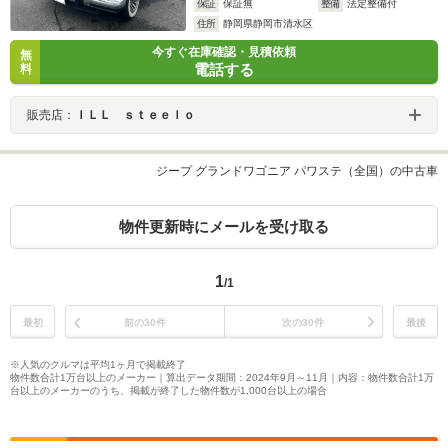
保証
保証無
整備
法定整備付
住所
静岡県静岡市清水区
今すぐ在庫確認・見積依頼
無
電話する
料
販売店：
ＩＬＬ ｓｔｅｅｌｏ
ジープ グランドワゴニア パワステ（全国）の中古車
物件更新時にメールを受け取る
1
/1
最初
前の30件
次の30件
最後
※人気のクルマは平均1ヶ月で掲載終了
物件数合計1万台以上のメーカー｜算出データ期間：2024年9月～11月｜内容：物件数合計1万
台以上のメーカーのうち、掲載が終了した物件数が1,000台以上の場合