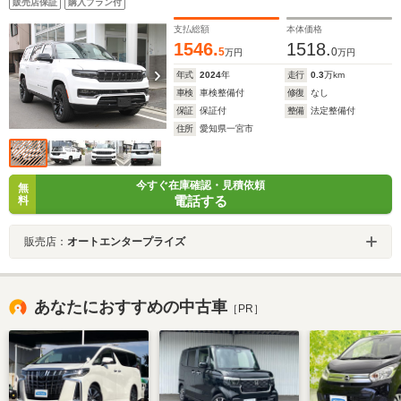
販売店保証
購入プラン付
イ 助手席モニター リアモニター ワイヤレスチャー
ジ パノラマルーフ パワーサイドステップ
支払総額
本体価格
1546.
1518.
5
0
万円
万円
年式
2024
年
走行
0.3
万km
車検
車検整備付
修復
なし
保証
保証付
整備
法定整備付
住所
愛知県一宮市
今すぐ在庫確認・見積依頼
無
電話する
料
販売店：
オートエンタープライズ
あなたにおすすめの中古車
［PR］