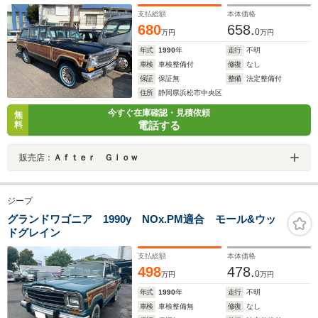
支払総額
本体価格
680
658.
0
万円
万円
年式
1990
年
走行
不明
車検
車検整備付
修復
なし
保証
保証無
整備
法定整備付
住所
静岡県浜松市中央区
今すぐ在庫確認・見積依頼
無
電話する
料
販売店：
Ａｆｔｅｒ Ｇｌｏｗ
ジープ
グランドワゴニア 1990y NOx.PM適合 モール&ウッ
ドグレイン
支払総額
本体価格
498
478.
0
万円
万円
年式
1990
年
走行
不明
車検
車検整備無
修復
なし