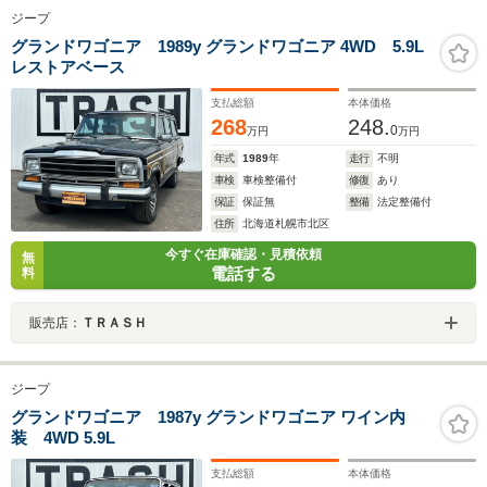
ジープ
グランドワゴニア 1989y グランドワゴニア 4WD 5.9L
レストアベース
支払総額
本体価格
268
248.
0
万円
万円
年式
1989
年
走行
不明
車検
車検整備付
修復
あり
保証
保証無
整備
法定整備付
住所
北海道札幌市北区
今すぐ在庫確認・見積依頼
無
電話する
料
販売店：
ＴＲＡＳＨ
ジープ
グランドワゴニア 1987y グランドワゴニア ワイン内
装 4WD 5.9L
支払総額
本体価格