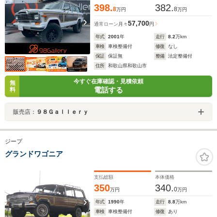
398.
382.
8
8
万円
万円
57,700
通常ローン
月々
円
年式
2001
年
走行
8.2
万km
車検
車検整備付
修復
なし
保証
保証無
整備
法定整備付
住所
和歌山県和歌山市
今すぐ在庫確認・見積依頼
無
電話する
料
販売店：
９８Ｇａｌｌｅｒｙ
ジープ
グランドワゴニア
支払総額
本体価格
350
340.
0
万円
万円
年式
1990
年
走行
8.8
万km
車検
車検整備付
修復
あり