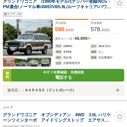
グランドワゴニア /1990年モデル/1ナンバー登録/NOx・
PM適合/ノーマル車/4WD/V8/5.9L/ルーフキャリア/パワー
ステアリング/パワーウィンドウ/キーレス/クーラ
購入プラン付
ー/Bluetooth/ETC
支払総額
本体価格
590.
578.
6
0
万円
万円
66,800
通常ローン
月々
円
年式
1990
年
走行
18.6
万km
車検
'27/04
修復
なし
保証
保証無
整備
法定整備付
住所
兵庫県西宮市
今すぐ在庫確認・見積依頼
無
電話する
料
販売店：
．ＧＡＲＡＧＥ（ドットガレージ）
ジープ
グランドワゴニア オブシディアン 4WD 3.0L ハリケ
ーンツインターボ アイドリングストップ エアサス
フロントマッサージシート ヘッドアップディスプレ