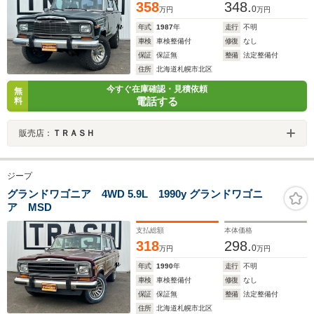
358
348.
0
万円
万円
年式
1987
年
走行
不明
車検
車検整備付
修復
なし
保証
保証無
整備
法定整備付
住所
北海道札幌市北区
今すぐ在庫確認・見積依頼
無
電話する
料
販売店：
ＴＲＡＳＨ
ジープ
グランドワゴニア 4WD 5.9L 1990y グランドワゴニ
ア MSD
支払総額
本体価格
318
298.
0
万円
万円
年式
1990
年
走行
不明
車検
車検整備付
修復
なし
保証
保証無
整備
法定整備付
住所
北海道札幌市北区