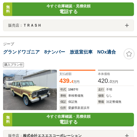
今すぐ在庫確認・見積依頼
無
電話する
料
販売店：
ＴＲＡＳＨ
ジープ
グランドワゴニア 8ナンバー 放送宣伝車 NOx適合
購入プラン付
支払総額
本体価格
439.
420.
4
0
万円
万円
年式
1987
年
走行
不明
車検
車検整備無
修復
なし
保証
保証無
整備
法定整備無
住所
愛媛県新居浜市
今すぐ在庫確認・見積依頼
無
電話する
料
販売店：
株式会社エスエスコーポレーション