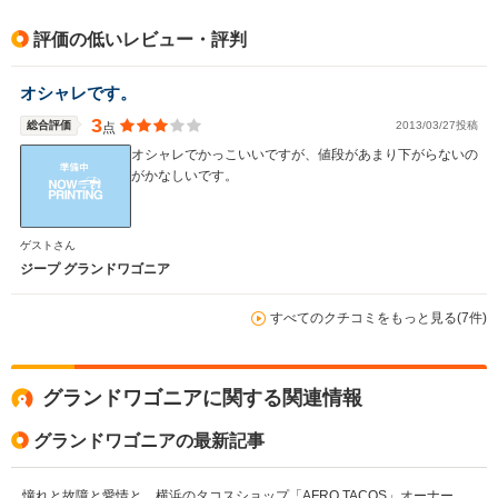
排気量
3604cc
2500～3600cc
5700～74
評価の低いレビュー・評判
駆動方式
4WD
FF、4WD
FR、4WD
オシャレです。
3
総合評価
2013/03/27投稿
点
オシャレでかっこいいですが、値段があまり下がらないの
がかなしいです。
ゲストさん
ジープ グランドワゴニア
すべてのクチコミをもっと見る(7件)
グランドワゴニアに関する関連情報
グランドワゴニアの最新記事
憧れと故障と愛情と。横浜のタコスショップ「AFRO TACOS」オーナー