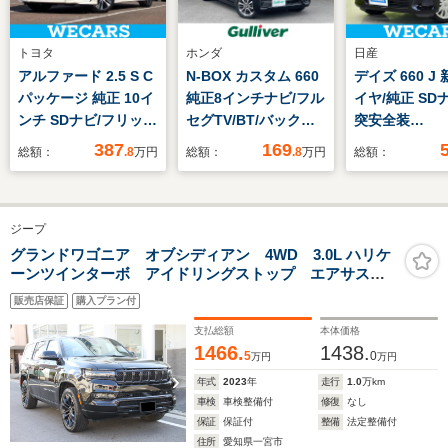
トヨタ
ホンダ
日産
アルファード 2.5 S C
N-BOX カスタム 660
デイズ 660 J
パッケージ 純正 10イ
純正8インチナビ/フル
イヤ/純正 SD
ンチ SDナビ/フリップ
セグTV/BT/バックカ
突安全装
ダウンモニター/トヨ
メラ/パワースライド
置/Bluetooth
387
169
総額：
.8
万円
総額：
.8
万円
総額：
タセーフティセンス/
ドア/ホンダセンシン
続/EBD付AB
両側電動スライドド
グ/レーダークルコン/
モニター/フルセ
ア/シート 合皮/電動バ
パーキングセンサー/
エアバッグ 運
ジープ
ックドア/ヘッドラン
オートライト/LEDヘ
アバッグ 助手
プ LED/Bluetooth接
ッドライト/純正14イ
ーウインドウ/
グランドワゴニア オブシディアン 4WD 3.0L ハリケ
ーンツインターボ アイドリングストップ エアサスペ
続/ETC
ンチAW
スエントリー
ンション フロントマッサージシート ヘッドアップデ
販売店保証
購入プラン付
ィスプレイ 助手席モニター ワイヤレスチャージン
グ パノラマルーフ パワーサイドステップ
支払総額
本体価格
1466.
1438.
5
0
万円
万円
年式
2023
年
走行
1.0
万km
車検
車検整備付
修復
なし
保証
保証付
整備
法定整備付
住所
愛知県一宮市