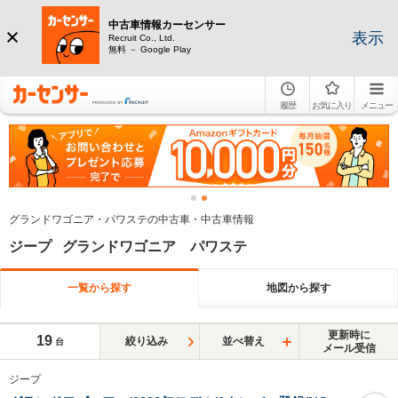
中古車情報カーセンサー
表示
Recruit Co., Ltd.
無料 － Google Play
履歴
お気に入り
メニュー
グランドワゴニア・パワステの中古車・中古車情報
ジープ グランドワゴニア パワステ
一覧から探す
地図から探す
更新時に
19
絞り込み
並べ替え
台
メール受信
ジープ