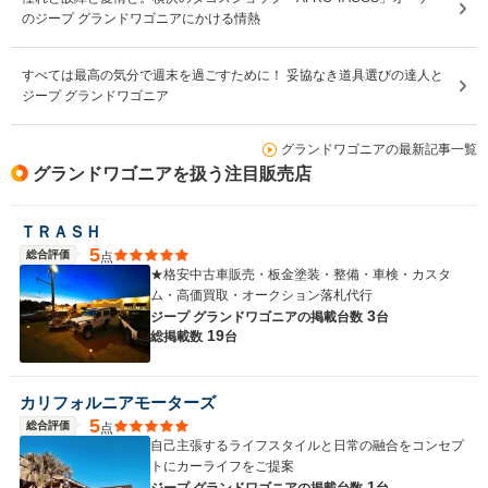
のジープ グランドワゴニアにかける情熱
すべては最高の気分で週末を過ごすために！ 妥協なき道具選びの達人と
ジープ グランドワゴニア
グランドワゴニアの最新記事一覧
グランドワゴニアを扱う注目販売店
ＴＲＡＳＨ
5
総合評価
点
★格安中古車販売・板金塗装・整備・車検・カスタ
ム・高価買取・オークション落札代行
3
ジープ グランドワゴニアの
掲載台数
台
19
総掲載数
台
カリフォルニアモーターズ
5
総合評価
点
自己主張するライフスタイルと日常の融合をコンセプ
トにカーライフをご提案
1
ジープ グランドワゴニアの
掲載台数
台