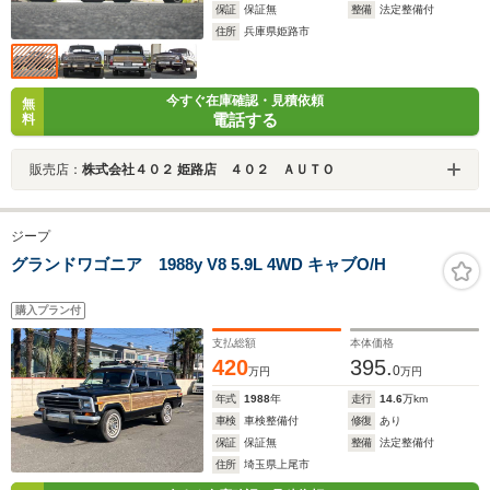
保証
保証無
整備
法定整備付
住所
兵庫県姫路市
今すぐ在庫確認・見積依頼
無
電話する
料
販売店：
株式会社４０２ 姫路店 ４０２ ＡＵＴＯ
ジープ
グランドワゴニア 1988y V8 5.9L 4WD キャブO/H
購入プラン付
支払総額
本体価格
420
395.
0
万円
万円
年式
1988
年
走行
14.6
万km
車検
車検整備付
修復
あり
保証
保証無
整備
法定整備付
住所
埼玉県上尾市