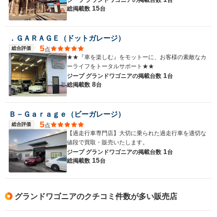
15
総掲載数
台
．ＧＡＲＡＧＥ（ドットガレージ）
5
総合評価
点
★★『車を楽しむ』をモットーに、お客様の素敵なカ
ーライフをトータルサポート★★
1
ジープ グランドワゴニアの
掲載台数
台
8
総掲載数
台
Ｂ－Ｇａｒａｇｅ（ビーガレージ）
5
総合評価
点
【過走行車専門店】大切に乗られた過走行車を適切な
値段で買取・販売いたします。
1
ジープ グランドワゴニアの
掲載台数
台
15
総掲載数
台
グランドワゴニアのクチコミ件数が多い販売店