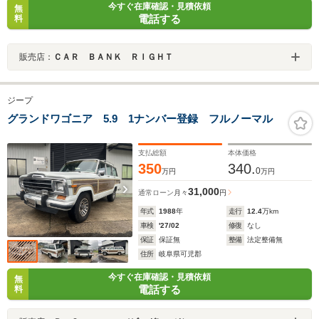
今すぐ在庫確認・見積依頼
無
電話する
料
販売店：
ＣＡＲ ＢＡＮＫ ＲＩＧＨＴ
ジープ
グランドワゴニア 5.9 1ナンバー登録 フルノーマル
支払総額
本体価格
350
340.
0
万円
万円
31,000
通常ローン
月々
円
年式
1988
年
走行
12.4
万km
車検
'27/02
修復
なし
保証
保証無
整備
法定整備無
住所
岐阜県可児郡
今すぐ在庫確認・見積依頼
無
電話する
料