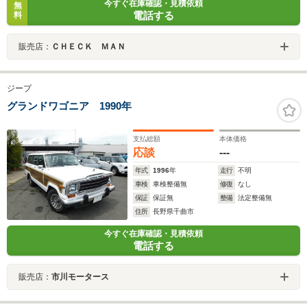
今すぐ在庫確認・見積依頼
無
電話する
料
販売店：
ＣＨＥＣＫ ＭＡＮ
ジープ
グランドワゴニア 1990年
支払総額
本体価格
応談
---
年式
1996
年
走行
不明
車検
車検整備無
修復
なし
保証
保証無
整備
法定整備無
住所
長野県千曲市
今すぐ在庫確認・見積依頼
電話する
販売店：
市川モータース