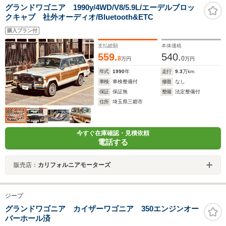
グランドワゴニア 1990y/4WD/V8/5.9L/エーデルブロッ
クキャブ 社外オーディオ/Bluetooth&ETC
購入プラン付
支払総額
本体価格
559.
540.
8
0
万円
万円
年式
1990
年
走行
9.3
万km
車検
車検整備付
修復
なし
保証
保証無
整備
法定整備付
住所
埼玉県三郷市
今すぐ在庫確認・見積依頼
電話する
販売店：
カリフォルニアモーターズ
ジープ
グランドワゴニア カイザーワゴニア 350エンジンオー
バーホール済