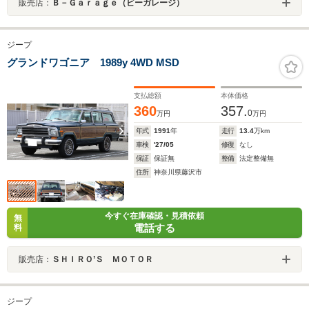
販売店：
Ｂ－Ｇａｒａｇｅ（ビーガレージ）
ジープ
グランドワゴニア 1989y 4WD MSD
支払総額
本体価格
360
357.
0
万円
万円
年式
1991
年
走行
13.4
万km
車検
'27/05
修復
なし
保証
保証無
整備
法定整備無
住所
神奈川県藤沢市
今すぐ在庫確認・見積依頼
無
電話する
料
販売店：
ＳＨＩＲＯ’Ｓ ＭＯＴＯＲ
ジープ