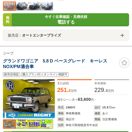
今すぐ在庫確認・見積依頼
無
電話する
料
販売店：
オートエンタープライズ
ジープ
グランドワゴニア 5.8 D ベースグレード キーレス
NOX/PM適合車
販売店保証
購入プラン付
オンライン相談可
支払総額
本体価格
251.
229.
8
8
万円
万円
63,600
通常ローン
月々
円
年式
1989
年
走行
15.9
万km
車検
車検整備無
修復
あり
保証
保証付
整備
法定整備無
住所
神奈川県相模原市中央区