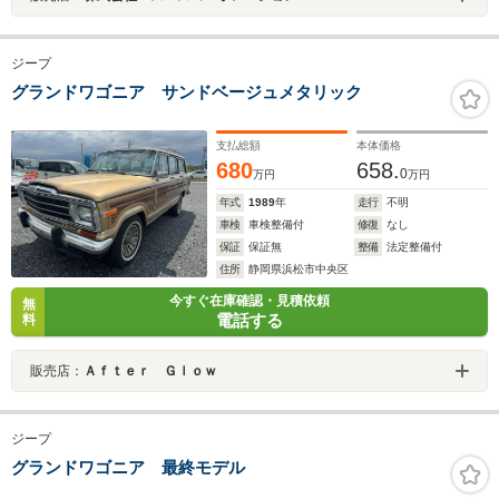
ジープ
グランドワゴニア サンドベージュメタリック
支払総額
本体価格
680
658.
0
万円
万円
年式
1989
年
走行
不明
車検
車検整備付
修復
なし
保証
保証無
整備
法定整備付
住所
静岡県浜松市中央区
今すぐ在庫確認・見積依頼
無
電話する
料
販売店：
Ａｆｔｅｒ Ｇｌｏｗ
ジープ
グランドワゴニア 最終モデル