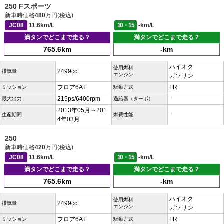
250 Fスポーツ
新車時価格
480
万円(税込)
JC08
11.6km/L
10・15
-km/L
満タンでどこまで走る？
満タンでどこまで走る？
765.6km
-km
ハイオク
使用燃料
2499cc
排気量
エンジン
ガソリン
フロア6AT
FR
ミッション
駆動方式
215ps/6400rpm
-
最大出力
過給器（ターボ）
2013年05月～201
-
生産期間
燃費性能
4年03月
250
新車時価格
420
万円(税込)
JC08
11.6km/L
10・15
-km/L
満タンでどこまで走る？
満タンでどこまで走る？
765.6km
-km
ハイオク
使用燃料
2499cc
排気量
エンジン
ガソリン
フロア6AT
FR
ミッション
駆動方式