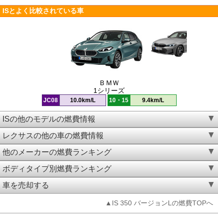
ISとよく比較されている車
ＢＭＷ
1シリーズ
JC08
10.0km/L
10・15
9.4km/L
ISの他のモデルの燃費情報
レクサスの他の車の燃費情報
他のメーカーの燃費ランキング
ボディタイプ別燃費ランキング
車を売却する
▲IS 350 バージョンLの燃費TOPへ