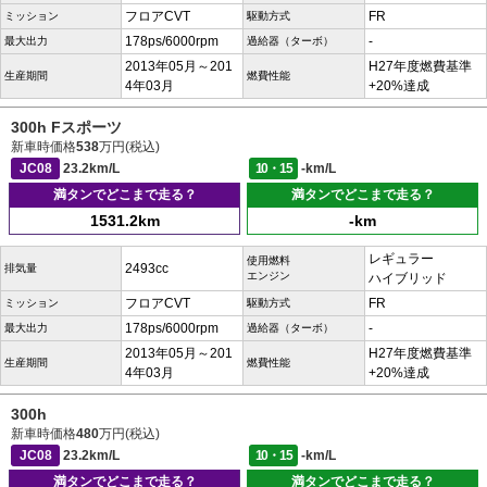
フロアCVT
FR
ミッション
駆動方式
178ps/6000rpm
-
最大出力
過給器（ターボ）
2013年05月～201
H27年度燃費基準
生産期間
燃費性能
4年03月
+20%達成
300h Fスポーツ
新車時価格
538
万円(税込)
JC08
23.2km/L
10・15
-km/L
満タンでどこまで走る？
満タンでどこまで走る？
1531.2km
-km
レギュラー
使用燃料
2493cc
排気量
エンジン
ハイブリッド
フロアCVT
FR
ミッション
駆動方式
178ps/6000rpm
-
最大出力
過給器（ターボ）
2013年05月～201
H27年度燃費基準
生産期間
燃費性能
4年03月
+20%達成
300h
新車時価格
480
万円(税込)
JC08
23.2km/L
10・15
-km/L
満タンでどこまで走る？
満タンでどこまで走る？