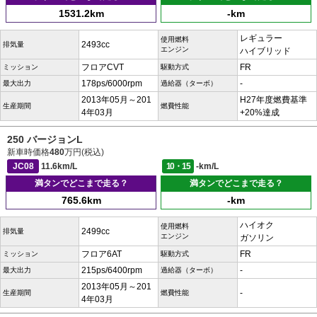
1531.2km
-km
レギュラー
使用燃料
2493cc
排気量
エンジン
ハイブリッド
フロアCVT
FR
ミッション
駆動方式
178ps/6000rpm
-
最大出力
過給器（ターボ）
2013年05月～201
H27年度燃費基準
生産期間
燃費性能
4年03月
+20%達成
250 バージョンL
新車時価格
480
万円(税込)
JC08
11.6km/L
10・15
-km/L
満タンでどこまで走る？
満タンでどこまで走る？
765.6km
-km
ハイオク
使用燃料
2499cc
排気量
エンジン
ガソリン
フロア6AT
FR
ミッション
駆動方式
215ps/6400rpm
-
最大出力
過給器（ターボ）
2013年05月～201
-
生産期間
燃費性能
4年03月