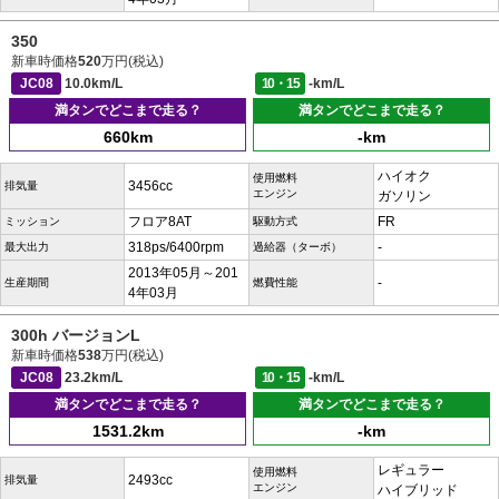
350
新車時価格
520
万円(税込)
JC08
10.0km/L
10・15
-km/L
満タンでどこまで走る？
満タンでどこまで走る？
660km
-km
ハイオク
使用燃料
3456cc
排気量
エンジン
ガソリン
フロア8AT
FR
ミッション
駆動方式
318ps/6400rpm
-
最大出力
過給器（ターボ）
2013年05月～201
-
生産期間
燃費性能
4年03月
300h バージョンL
新車時価格
538
万円(税込)
JC08
23.2km/L
10・15
-km/L
満タンでどこまで走る？
満タンでどこまで走る？
1531.2km
-km
レギュラー
使用燃料
2493cc
排気量
エンジン
ハイブリッド