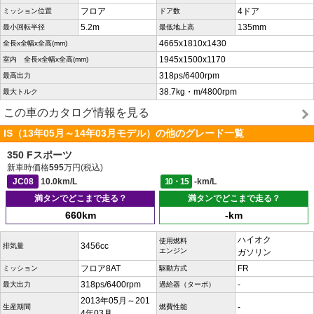
フロア
4ドア
ミッション位置
ドア数
5.2m
135mm
最小回転半径
最低地上高
4665x1810x1430
全長x全幅x全高(mm)
1945x1500x1170
室内 全長x全幅x全高(mm)
318ps/6400rpm
最高出力
38.7kg・m/4800rpm
最大トルク
この車のカタログ情報を見る
IS（13年05月～14年03月モデル）の他のグレード一覧
350 Fスポーツ
新車時価格
595
万円(税込)
JC08
10.0km/L
10・15
-km/L
満タンでどこまで走る？
満タンでどこまで走る？
660km
-km
ハイオク
使用燃料
3456cc
排気量
エンジン
ガソリン
フロア8AT
FR
ミッション
駆動方式
318ps/6400rpm
-
最大出力
過給器（ターボ）
2013年05月～201
-
生産期間
燃費性能
4年03月