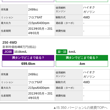
ハイオク
使用燃料
2499cc
排気量
エンジン
ガソリン
フロア6AT
4WD
ミッション
駆動方式
215ps/6400rpm
-
最大出力
過給器（ターボ）
2013年05月～201
-
生産期間
燃費性能
4年03月
250 4WD
新車時価格
460
万円(税込)
JC08
10.6km/L
10・15
-km/L
満タンでどこまで走る？
満タンでどこまで走る？
699.6km
-km
ハイオク
使用燃料
2499cc
排気量
エンジン
ガソリン
フロア6AT
4WD
ミッション
駆動方式
215ps/6400rpm
-
最大出力
過給器（ターボ）
2013年05月～201
-
生産期間
燃費性能
4年03月
▲IS 350 バージョンLの燃費TOPへ