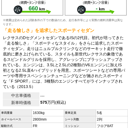
（燃費×タンク容量）
（燃費×タンク容量）
660
-
km
km
※燃費は定められた試験条件の下での数値のため、走行条件等により実際の燃料消費率は異な
ります。
「走る愉しさ」を追求したスポーティセダン
レクサスのDセグメントセダンであるISの2代目。初代が培ってきた
「走る愉しさ」「スポーティなスタイル」をさらに追求したスポー
ティセダン。走りはニュルブルクリンクなどのサーキット走行で徹
底的に磨き上げられている。スタイルも新世代レクサスの象徴であ
るスピンドルグリルを採用し、アグレッシブにブラッシュアップさ
れている。エンジンは、3.5Lと2.5Lの2種類のV6エンジンに加えIS
初となる2.5L直4ハイブリッドを用意。スポーツシートなどの専用パ
ーツや専用サスペンションチューニングなどが施されたスポーティ
な「F SPORT」には、3種類のエンジンすべてがラインナップされ
ている（2013.5）
中古車価格
---
575
万円(税込)
新車時価格
1630kg
5名
車両重量
乗車定員
2800mm
2列
ホイールベース
シート列数
FR
フロア8AT
駆動方式
ミッション