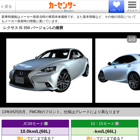
戻る
お気に入り
メニュー
新車時価格はメーカー発表当時の車両本体価格です。また基本情報など、その他の項目について
もメーカー発表時の情報に基いています。
レクサス IS 350 バージョンLの燃費
1/3
13年(H25)5月、FMC時のフロント。仕様はグレードにより異なります
JC08モード
10・15モード
10.0km/L(66L)
-km/L(66L)
満タン
でどこまで走る？
満タン
でどこまで走る？