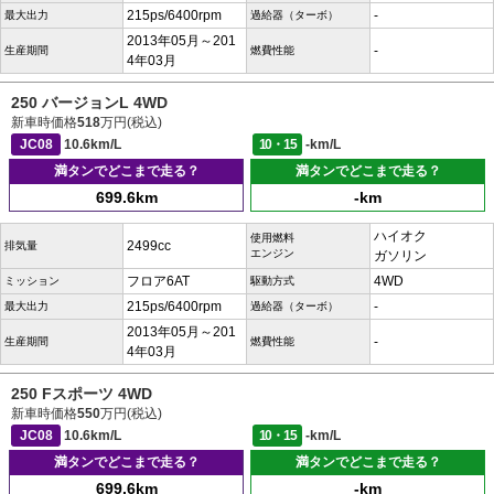
215ps/6400rpm
-
最大出力
過給器（ターボ）
2013年05月～201
-
生産期間
燃費性能
4年03月
250 バージョンL 4WD
新車時価格
518
万円(税込)
JC08
10.6km/L
10・15
-km/L
満タンでどこまで走る？
満タンでどこまで走る？
699.6km
-km
ハイオク
使用燃料
2499cc
排気量
エンジン
ガソリン
フロア6AT
4WD
ミッション
駆動方式
215ps/6400rpm
-
最大出力
過給器（ターボ）
2013年05月～201
-
生産期間
燃費性能
4年03月
250 Fスポーツ 4WD
新車時価格
550
万円(税込)
JC08
10.6km/L
10・15
-km/L
満タンでどこまで走る？
満タンでどこまで走る？
699.6km
-km