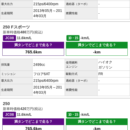
215ps/6400rpm
-
最大出力
過給器（ターボ）
2013年05月～201
-
生産期間
燃費性能
4年03月
250 Fスポーツ
新車時価格
480
万円(税込)
JC08
11.6km/L
10・15
-km/L
満タンでどこまで走る？
満タンでどこまで走る？
765.6km
-km
ハイオク
使用燃料
2499cc
排気量
エンジン
ガソリン
フロア6AT
FR
ミッション
駆動方式
215ps/6400rpm
-
最大出力
過給器（ターボ）
2013年05月～201
-
生産期間
燃費性能
4年03月
250
新車時価格
420
万円(税込)
JC08
11.6km/L
10・15
-km/L
満タンでどこまで走る？
満タンでどこまで走る？
765.6km
-km