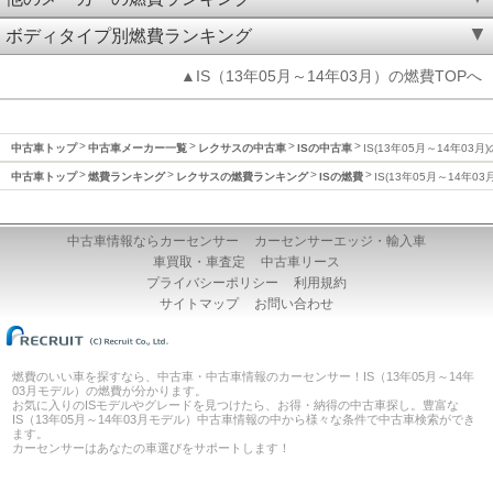
ボディタイプ別燃費ランキング
▲IS（13年05月～14年03月）の燃費TOPへ
中古車トップ
中古車メーカー一覧
レクサスの中古車
ISの中古車
IS(13年05月～14年03月
中古車トップ
燃費ランキング
レクサスの燃費ランキング
ISの燃費
IS(13年05月～14年03
中古車情報ならカーセンサー
カーセンサーエッジ・輸入車
車買取・車査定
中古車リース
プライバシーポリシー
利用規約
サイトマップ
お問い合わせ
燃費のいい車を探すなら、中古車・中古車情報のカーセンサー！IS（13年05月～14年
03月モデル）の燃費が分かります。
お気に入りのISモデルやグレードを見つけたら、お得・納得の中古車探し。豊富な
IS（13年05月～14年03月モデル）中古車情報の中から様々な条件で中古車検索ができ
ます。
カーセンサーはあなたの車選びをサポートします！