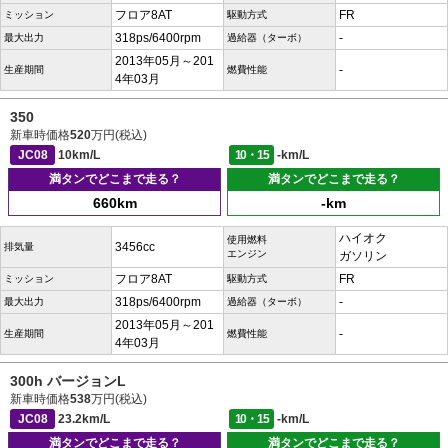
フロア8AT
FR
ミッション
駆動方式
318ps/6400rpm
-
最大出力
過給器（ターボ）
2013年05月～201
-
生産期間
燃費性能
4年03月
350
新車時価格
520
万円(税込)
JC08
10km/L
10・15
-km/L
満タンでどこまで走る？
満タンでどこまで走る？
660km
-km
ハイオク
使用燃料
3456cc
排気量
エンジン
ガソリン
フロア8AT
FR
ミッション
駆動方式
318ps/6400rpm
-
最大出力
過給器（ターボ）
2013年05月～201
-
生産期間
燃費性能
4年03月
300h バージョンL
新車時価格
538
万円(税込)
JC08
23.2km/L
10・15
-km/L
満タンでどこまで走る？
満タンでどこまで走る？