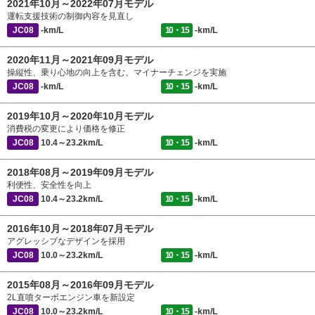
2021年10月～2022年07月モデル
運転支援技術の制御内容を見直し
JC08
-km/L
10・15
-km/L
2020年11月～2021年09月モデル
操縦性、乗り心地の向上を含む、マイナーチェンジを実施
JC08
-km/L
10・15
-km/L
2019年10月～2020年10月モデル
消費税の変更により価格を修正
JC08
10.4～23.2km/L
10・15
-km/L
2018年08月～2019年09月モデル
利便性、安全性を向上
JC08
10.4～23.2km/L
10・15
-km/L
2016年10月～2018年07月モデル
アグレッシブなデザインを採用
JC08
10.0～23.2km/L
10・15
-km/L
2015年08月～2016年09月モデル
2L直噴ターボエンジン車を新設定
JC08
10.0～23.2km/L
10・15
-km/L