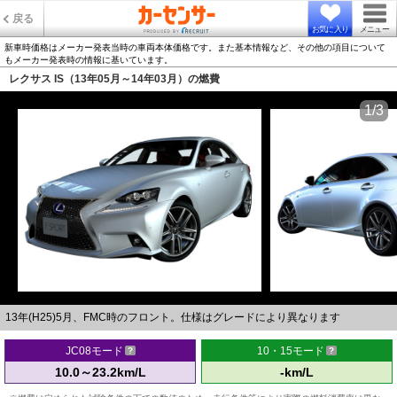
戻る
お気に入り
メニュー
新車時価格はメーカー発表当時の車両本体価格です。また基本情報など、その他の項目について
もメーカー発表時の情報に基いています。
レクサス IS（13年05月～14年03月）の燃費
1/3
13年(H25)5月、FMC時のフロント。仕様はグレードにより異なります
JC08モード
10・15モード
10.0～23.2km/L
-km/L