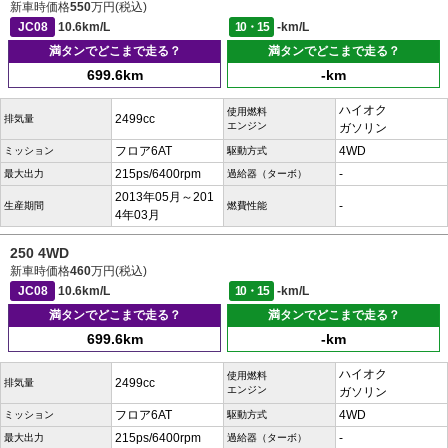
新車時価格
550
万円(税込)
JC08
10.6km/L
10・15
-km/L
満タンでどこまで走る？
満タンでどこまで走る？
699.6km
-km
ハイオク
使用燃料
2499cc
排気量
エンジン
ガソリン
フロア6AT
4WD
ミッション
駆動方式
215ps/6400rpm
-
最大出力
過給器（ターボ）
2013年05月～201
-
生産期間
燃費性能
4年03月
250 4WD
新車時価格
460
万円(税込)
JC08
10.6km/L
10・15
-km/L
満タンでどこまで走る？
満タンでどこまで走る？
699.6km
-km
ハイオク
使用燃料
2499cc
排気量
エンジン
ガソリン
フロア6AT
4WD
ミッション
駆動方式
215ps/6400rpm
-
最大出力
過給器（ターボ）