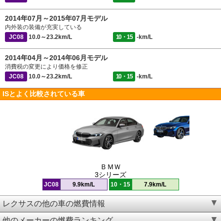
2014年07月～2015年07月モデル
内外装の装備が充実している
JC08
10.0～23.2km/L
10・15
-km/L
2014年04月～2014年06月モデル
消費税の変更により価格を修正
JC08
10.0～23.2km/L
10・15
-km/L
ISとよく比較されている車
ＢＭＷ
3シリーズ
JC08
9.9km/L
10・15
7.9km/L
レクサスの他の車の燃費情報
他のメーカーの燃費ランキング