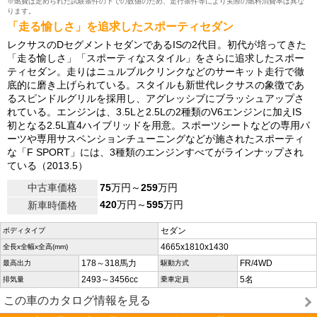
※燃費は定められた試験条件の下での数値のため、走行条件等により実際の燃料消費率は異な
ります。
「走る愉しさ」を追求したスポーティセダン
レクサスのDセグメントセダンであるISの2代目。初代が培ってきた
「走る愉しさ」「スポーティなスタイル」をさらに追求したスポー
ティセダン。走りはニュルブルクリンクなどのサーキット走行で徹
底的に磨き上げられている。スタイルも新世代レクサスの象徴であ
るスピンドルグリルを採用し、アグレッシブにブラッシュアップさ
れている。エンジンは、3.5Lと2.5Lの2種類のV6エンジンに加えIS
初となる2.5L直4ハイブリッドを用意。スポーツシートなどの専用パ
ーツや専用サスペンションチューニングなどが施されたスポーティ
な「F SPORT」には、3種類のエンジンすべてがラインナップされ
ている（2013.5）
中古車価格
75
万円～
259
万円
420
万円～
595
万円
新車時価格
セダン
ボディタイプ
4665x1810x1430
全長x全幅x全高(mm)
178～318馬力
FR/4WD
最高出力
駆動方式
2493～3456cc
5名
排気量
乗車定員
この車のカタログ情報を見る