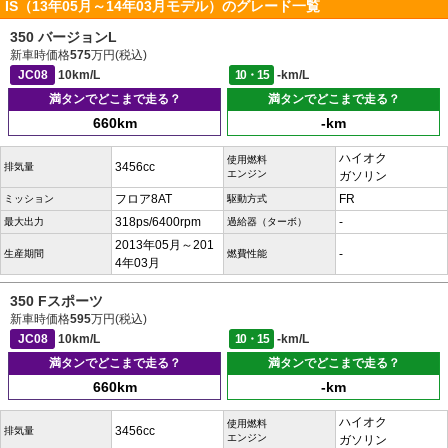
IS（13年05月～14年03月モデル）のグレード一覧
350 バージョンL
新車時価格
575
万円(税込)
JC08
10km/L
10・15
-km/L
満タンでどこまで走る？
満タンでどこまで走る？
660km
-km
ハイオク
使用燃料
3456cc
排気量
エンジン
ガソリン
フロア8AT
FR
ミッション
駆動方式
318ps/6400rpm
-
最大出力
過給器（ターボ）
2013年05月～201
-
生産期間
燃費性能
4年03月
350 Fスポーツ
新車時価格
595
万円(税込)
JC08
10km/L
10・15
-km/L
満タンでどこまで走る？
満タンでどこまで走る？
660km
-km
ハイオク
使用燃料
3456cc
排気量
エンジン
ガソリン