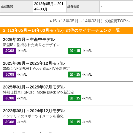
2013年05月～201
-
生産期間
燃費性能
4年03月
▲IS（13年05月～14年03月）の燃費TOPへ
IS（13年05月～14年03月モデル）の他のマイナーチェンジ一覧
2026年01月～生産中モデル
新型ISに熟成された走りとデザイン
JC08
-km/L
10・15
-km/L
2025年08月～2025年12月モデル
350にもF SPORT Mode Black IVを新設定
JC08
-km/L
10・15
-km/L
2025年01月～2025年07月モデル
特別仕様車F SPORT Mode Black IVを新設定
JC08
-km/L
10・15
-km/L
2022年08月～2024年12月モデル
インテリアのスポーツイメージを強化
JC08
-km/L
10・15
-km/L