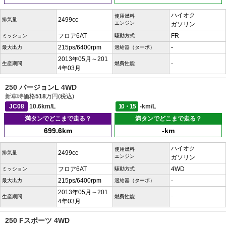
ハイオク
使用燃料
2499cc
排気量
エンジン
ガソリン
フロア6AT
FR
ミッション
駆動方式
215ps/6400rpm
-
最大出力
過給器（ターボ）
2013年05月～201
-
生産期間
燃費性能
4年03月
250 バージョンL 4WD
新車時価格
518
万円(税込)
JC08
10.6km/L
10・15
-km/L
満タンでどこまで走る？
満タンでどこまで走る？
699.6km
-km
ハイオク
使用燃料
2499cc
排気量
エンジン
ガソリン
フロア6AT
4WD
ミッション
駆動方式
215ps/6400rpm
-
最大出力
過給器（ターボ）
2013年05月～201
-
生産期間
燃費性能
4年03月
250 Fスポーツ 4WD