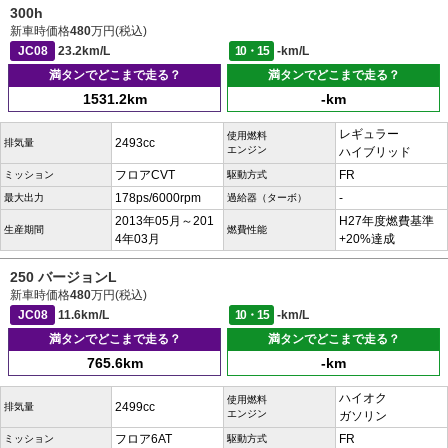
300h
新車時価格
480
万円(税込)
JC08
23.2km/L
10・15
-km/L
満タンでどこまで走る？
満タンでどこまで走る？
1531.2km
-km
レギュラー
使用燃料
2493cc
排気量
エンジン
ハイブリッド
フロアCVT
FR
ミッション
駆動方式
178ps/6000rpm
-
最大出力
過給器（ターボ）
2013年05月～201
H27年度燃費基準
生産期間
燃費性能
4年03月
+20%達成
250 バージョンL
新車時価格
480
万円(税込)
JC08
11.6km/L
10・15
-km/L
満タンでどこまで走る？
満タンでどこまで走る？
765.6km
-km
ハイオク
使用燃料
2499cc
排気量
エンジン
ガソリン
フロア6AT
FR
ミッション
駆動方式