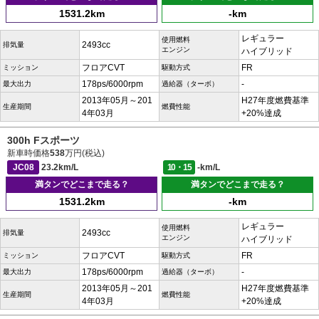
1531.2km
-km
レギュラー
使用燃料
2493cc
排気量
エンジン
ハイブリッド
フロアCVT
FR
ミッション
駆動方式
178ps/6000rpm
-
最大出力
過給器（ターボ）
2013年05月～201
H27年度燃費基準
生産期間
燃費性能
4年03月
+20%達成
300h Fスポーツ
新車時価格
538
万円(税込)
JC08
23.2km/L
10・15
-km/L
満タンでどこまで走る？
満タンでどこまで走る？
1531.2km
-km
レギュラー
使用燃料
2493cc
排気量
エンジン
ハイブリッド
フロアCVT
FR
ミッション
駆動方式
178ps/6000rpm
-
最大出力
過給器（ターボ）
2013年05月～201
H27年度燃費基準
生産期間
燃費性能
4年03月
+20%達成