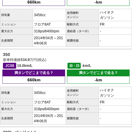
660km
-km
ハイオク
使用燃料
3456cc
排気量
エンジン
ガソリン
フロア8AT
FR
ミッション
駆動方式
318ps/6400rpm
-
最大出力
過給器（ターボ）
2014年04月～201
-
生産期間
燃費性能
4年06月
350
新車時価格
534.9
万円(税込)
JC08
10.0km/L
10・15
-km/L
満タンでどこまで走る？
満タンでどこまで走る？
660km
-km
ハイオク
使用燃料
3456cc
排気量
エンジン
ガソリン
フロア8AT
FR
ミッション
駆動方式
318ps/6400rpm
-
最大出力
過給器（ターボ）
2014年04月～201
-
生産期間
燃費性能
4年06月