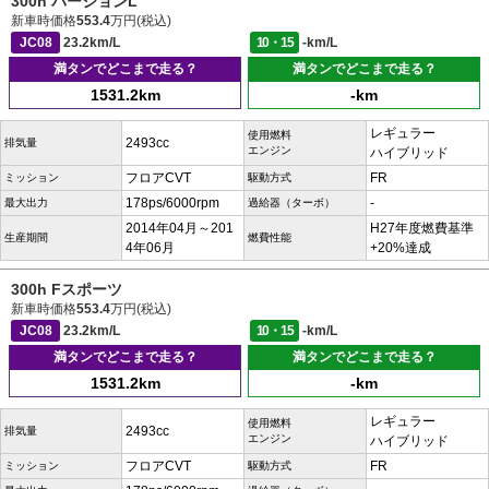
300h バージョンL
新車時価格
553.4
万円(税込)
JC08
23.2km/L
10・15
-km/L
満タンでどこまで走る？
満タンでどこまで走る？
1531.2km
-km
レギュラー
使用燃料
2493cc
排気量
エンジン
ハイブリッド
フロアCVT
FR
ミッション
駆動方式
178ps/6000rpm
-
最大出力
過給器（ターボ）
2014年04月～201
H27年度燃費基準
生産期間
燃費性能
4年06月
+20%達成
300h Fスポーツ
新車時価格
553.4
万円(税込)
JC08
23.2km/L
10・15
-km/L
満タンでどこまで走る？
満タンでどこまで走る？
1531.2km
-km
レギュラー
使用燃料
2493cc
排気量
エンジン
ハイブリッド
フロアCVT
FR
ミッション
駆動方式