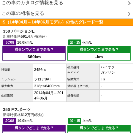
この車のカタログ情報を見る
この車の相場を見る
IS（14年04月～14年06月モデル）の他のグレード一覧
350 バージョンL
新車時価格
591.4
万円(税込)
JC08
10.0km/L
10・15
-km/L
満タンでどこまで走る？
満タンでどこまで走る？
660km
-km
ハイオク
使用燃料
3456cc
排気量
エンジン
ガソリン
フロア8AT
FR
ミッション
駆動方式
318ps/6400rpm
-
最大出力
過給器（ターボ）
2014年04月～201
-
生産期間
燃費性能
4年06月
350 Fスポーツ
新車時価格
612
万円(税込)
JC08
10.0km/L
10・15
-km/L
満タンでどこまで走る？
満タンでどこまで走る？