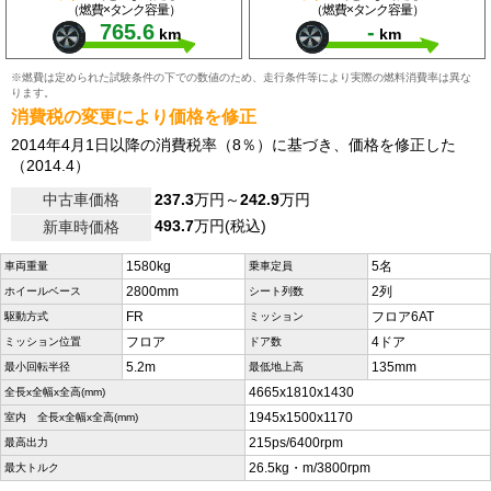
（燃費×タンク容量）
（燃費×タンク容量）
765.6
-
km
km
※燃費は定められた試験条件の下での数値のため、走行条件等により実際の燃料消費率は異な
ります。
消費税の変更により価格を修正
2014年4月1日以降の消費税率（8％）に基づき、価格を修正した
（2014.4）
中古車価格
237.3
万円～
242.9
万円
493.7
万円(税込)
新車時価格
1580kg
5名
車両重量
乗車定員
2800mm
2列
ホイールベース
シート列数
FR
フロア6AT
駆動方式
ミッション
フロア
4ドア
ミッション位置
ドア数
5.2m
135mm
最小回転半径
最低地上高
4665x1810x1430
全長x全幅x全高(mm)
1945x1500x1170
室内 全長x全幅x全高(mm)
215ps/6400rpm
最高出力
26.5kg・m/3800rpm
最大トルク