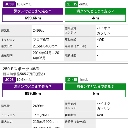
JC08
10.6km/L
10・15
-km/L
満タンでどこまで走る？
満タンでどこまで走る？
699.6km
-km
ハイオク
使用燃料
2499cc
排気量
エンジン
ガソリン
フロア6AT
4WD
ミッション
駆動方式
215ps/6400rpm
-
最大出力
過給器（ターボ）
2014年04月～201
-
生産期間
燃費性能
4年06月
250 Fスポーツ 4WD
新車時価格
565.7
万円(税込)
JC08
10.6km/L
10・15
-km/L
満タンでどこまで走る？
満タンでどこまで走る？
699.6km
-km
ハイオク
使用燃料
2499cc
排気量
エンジン
ガソリン
フロア6AT
4WD
ミッション
駆動方式
215ps/6400rpm
-
最大出力
過給器（ターボ）