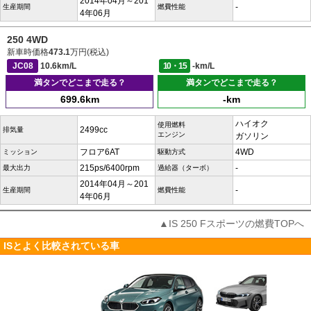
2014年04月～201
-
生産期間
燃費性能
4年06月
250 4WD
新車時価格
473.1
万円(税込)
JC08
10.6km/L
10・15
-km/L
満タンでどこまで走る？
満タンでどこまで走る？
699.6km
-km
ハイオク
使用燃料
2499cc
排気量
エンジン
ガソリン
フロア6AT
4WD
ミッション
駆動方式
215ps/6400rpm
-
最大出力
過給器（ターボ）
2014年04月～201
-
生産期間
燃費性能
4年06月
▲IS 250 Fスポーツの燃費TOPへ
ISとよく比較されている車