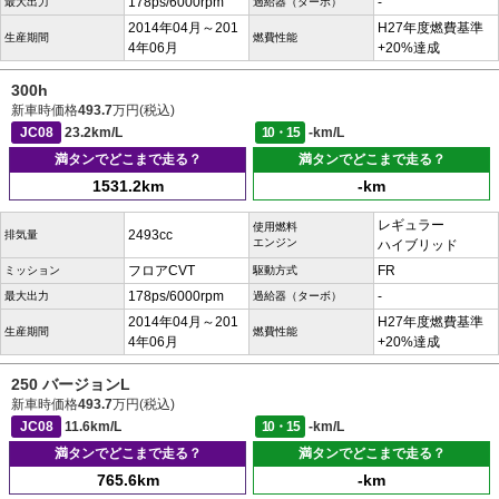
178ps/6000rpm
-
最大出力
過給器（ターボ）
2014年04月～201
H27年度燃費基準
生産期間
燃費性能
4年06月
+20%達成
300h
新車時価格
493.7
万円(税込)
JC08
23.2km/L
10・15
-km/L
満タンでどこまで走る？
満タンでどこまで走る？
1531.2km
-km
レギュラー
使用燃料
2493cc
排気量
エンジン
ハイブリッド
フロアCVT
FR
ミッション
駆動方式
178ps/6000rpm
-
最大出力
過給器（ターボ）
2014年04月～201
H27年度燃費基準
生産期間
燃費性能
4年06月
+20%達成
250 バージョンL
新車時価格
493.7
万円(税込)
JC08
11.6km/L
10・15
-km/L
満タンでどこまで走る？
満タンでどこまで走る？
765.6km
-km