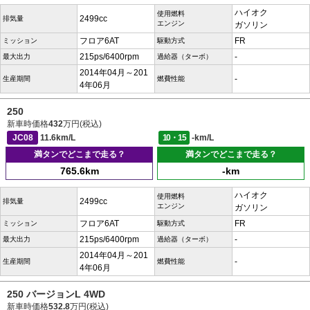
ハイオク
使用燃料
2499cc
排気量
エンジン
ガソリン
フロア6AT
FR
ミッション
駆動方式
215ps/6400rpm
-
最大出力
過給器（ターボ）
2014年04月～201
-
生産期間
燃費性能
4年06月
250
新車時価格
432
万円(税込)
JC08
11.6km/L
10・15
-km/L
満タンでどこまで走る？
満タンでどこまで走る？
765.6km
-km
ハイオク
使用燃料
2499cc
排気量
エンジン
ガソリン
フロア6AT
FR
ミッション
駆動方式
215ps/6400rpm
-
最大出力
過給器（ターボ）
2014年04月～201
-
生産期間
燃費性能
4年06月
250 バージョンL 4WD
新車時価格
532.8
万円(税込)