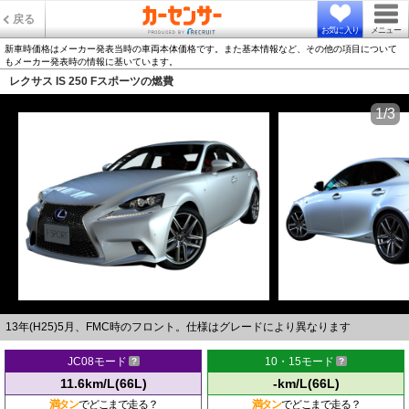
戻る
お気に入り
メニュー
新車時価格はメーカー発表当時の車両本体価格です。また基本情報など、その他の項目について
もメーカー発表時の情報に基いています。
レクサス IS 250 Fスポーツの燃費
1/3
13年(H25)5月、FMC時のフロント。仕様はグレードにより異なります
JC08モード
10・15モード
11.6km/L(66L)
-km/L(66L)
満タン
でどこまで走る？
満タン
でどこまで走る？