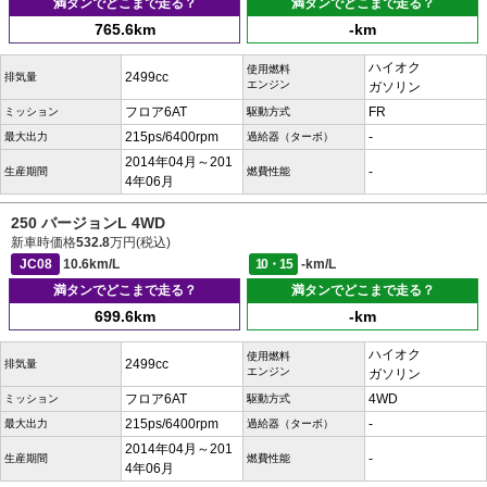
満タンでどこまで走る？
満タンでどこまで走る？
765.6km
-km
ハイオク
使用燃料
2499cc
排気量
エンジン
ガソリン
フロア6AT
FR
ミッション
駆動方式
215ps/6400rpm
-
最大出力
過給器（ターボ）
2014年04月～201
-
生産期間
燃費性能
4年06月
250 バージョンL 4WD
新車時価格
532.8
万円(税込)
JC08
10.6km/L
10・15
-km/L
満タンでどこまで走る？
満タンでどこまで走る？
699.6km
-km
ハイオク
使用燃料
2499cc
排気量
エンジン
ガソリン
フロア6AT
4WD
ミッション
駆動方式
215ps/6400rpm
-
最大出力
過給器（ターボ）
2014年04月～201
-
生産期間
燃費性能
4年06月