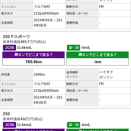
ガソリン
フロア6AT
FR
ミッション
駆動方式
215ps/6400rpm
-
最大出力
過給器（ターボ）
2014年04月～201
-
生産期間
燃費性能
4年06月
250 Fスポーツ
新車時価格
493.7
万円(税込)
JC08
11.6km/L
10・15
-km/L
満タンでどこまで走る？
満タンでどこまで走る？
765.6km
-km
ハイオク
使用燃料
2499cc
排気量
エンジン
ガソリン
フロア6AT
FR
ミッション
駆動方式
215ps/6400rpm
-
最大出力
過給器（ターボ）
2014年04月～201
-
生産期間
燃費性能
4年06月
250
新車時価格
432
万円(税込)
JC08
11.6km/L
10・15
-km/L