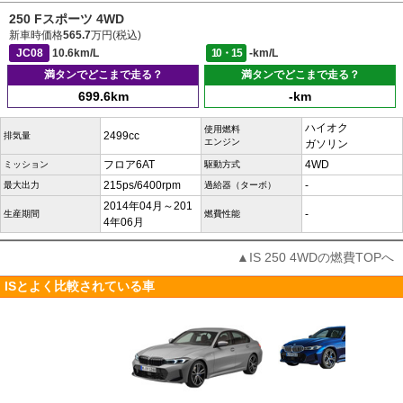
250 Fスポーツ 4WD
新車時価格
565.7
万円(税込)
JC08
10.6km/L
10・15
-km/L
満タンでどこまで走る？
満タンでどこまで走る？
699.6km
-km
ハイオク
使用燃料
2499cc
排気量
エンジン
ガソリン
フロア6AT
4WD
ミッション
駆動方式
215ps/6400rpm
-
最大出力
過給器（ターボ）
2014年04月～201
-
生産期間
燃費性能
4年06月
▲IS 250 4WDの燃費TOPへ
ISとよく比較されている車