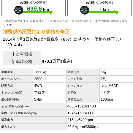
（燃費×タンク容量）
（燃費×タンク容量）
699.6
-
km
km
※燃費は定められた試験条件の下での数値のため、走行条件等により実際の燃料消費率は異な
ります。
消費税の変更により価格を修正
2014年4月1日以降の消費税率（8％）に基づき、価格を修正した
（2014.4）
中古車価格
---
473.1
万円(税込)
新車時価格
1660kg
5名
車両重量
乗車定員
2800mm
2列
ホイールベース
シート列数
4WD
フロア6AT
駆動方式
ミッション
フロア
4ドア
ミッション位置
ドア数
5.4m
130mm
最小回転半径
最低地上高
4665x1810x1430
全長x全幅x全高(mm)
1945x1500x1170
室内 全長x全幅x全高(mm)
215ps/6400rpm
最高出力
26.5kg・m/3800rpm
最大トルク