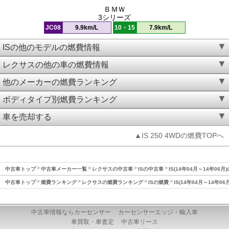
ＢＭＷ
3シリーズ
JC08
9.9km/L
10・15
7.9km/L
ISの他のモデルの燃費情報
レクサスの他の車の燃費情報
他のメーカーの燃費ランキング
ボディタイプ別燃費ランキング
車を売却する
▲IS 250 4WDの燃費TOPへ
中古車トップ
中古車メーカー一覧
レクサスの中古車
ISの中古車
IS(14年04月～14年06月
中古車トップ
燃費ランキング
レクサスの燃費ランキング
ISの燃費
IS(14年04月～14年06
中古車情報ならカーセンサー
カーセンサーエッジ・輸入車
車買取・車査定
中古車リース