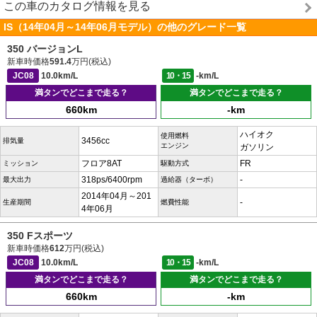
この車のカタログ情報を見る
IS（14年04月～14年06月モデル）の他のグレード一覧
350 バージョンL
新車時価格
591.4
万円(税込)
JC08
10.0km/L
10・15
-km/L
満タンでどこまで走る？
満タンでどこまで走る？
660km
-km
ハイオク
使用燃料
3456cc
排気量
エンジン
ガソリン
フロア8AT
FR
ミッション
駆動方式
318ps/6400rpm
-
最大出力
過給器（ターボ）
2014年04月～201
-
生産期間
燃費性能
4年06月
350 Fスポーツ
新車時価格
612
万円(税込)
JC08
10.0km/L
10・15
-km/L
満タンでどこまで走る？
満タンでどこまで走る？
660km
-km