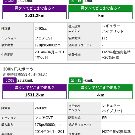
JC08
23.2km/L
10・15
-km/L
満タンでどこまで走る？
満タンでどこまで走る？
1531.2km
-km
レギュラー
使用燃料
2493cc
排気量
エンジン
ハイブリッド
フロアCVT
FR
ミッション
駆動方式
178ps/6000rpm
-
最大出力
過給器（ターボ）
2014年04月～201
H27年度燃費基準
生産期間
燃費性能
4年06月
+20%達成
300h Fスポーツ
新車時価格
553.4
万円(税込)
JC08
23.2km/L
10・15
-km/L
満タンでどこまで走る？
満タンでどこまで走る？
1531.2km
-km
レギュラー
使用燃料
2493cc
排気量
エンジン
ハイブリッド
フロアCVT
FR
ミッション
駆動方式
178ps/6000rpm
-
最大出力
過給器（ターボ）
2014年04月～201
H27年度燃費基準
生産期間
燃費性能