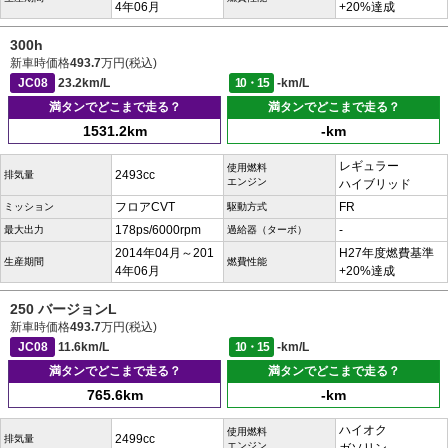
4年06月
+20%達成
300h
新車時価格
493.7
万円(税込)
JC08
23.2km/L
10・15
-km/L
満タンでどこまで走る？
満タンでどこまで走る？
1531.2km
-km
レギュラー
使用燃料
2493cc
排気量
エンジン
ハイブリッド
フロアCVT
FR
ミッション
駆動方式
178ps/6000rpm
-
最大出力
過給器（ターボ）
2014年04月～201
H27年度燃費基準
生産期間
燃費性能
4年06月
+20%達成
250 バージョンL
新車時価格
493.7
万円(税込)
JC08
11.6km/L
10・15
-km/L
満タンでどこまで走る？
満タンでどこまで走る？
765.6km
-km
ハイオク
使用燃料
2499cc
排気量
エンジン