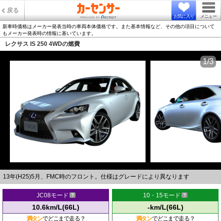
戻る
お気に入り
メニュー
新車時価格はメーカー発表当時の車両本体価格です。また基本情報など、その他の項目について
もメーカー発表時の情報に基いています。
レクサス IS 250 4WDの燃費
1/3
13年(H25)5月、FMC時のフロント。仕様はグレードにより異なります
JC08モード
10・15モード
10.6km/L(66L)
-km/L(66L)
満タン
でどこまで走る？
満タン
でどこまで走る？