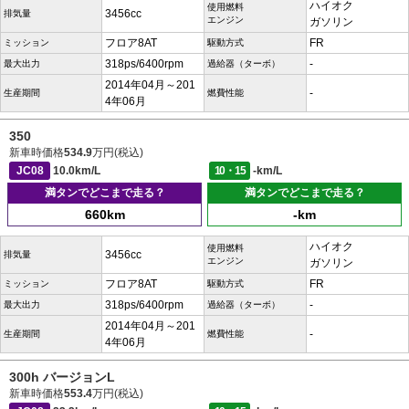
ハイオク
使用燃料
3456cc
排気量
エンジン
ガソリン
フロア8AT
FR
ミッション
駆動方式
318ps/6400rpm
-
最大出力
過給器（ターボ）
2014年04月～201
-
生産期間
燃費性能
4年06月
350
新車時価格
534.9
万円(税込)
JC08
10.0km/L
10・15
-km/L
満タンでどこまで走る？
満タンでどこまで走る？
660km
-km
ハイオク
使用燃料
3456cc
排気量
エンジン
ガソリン
フロア8AT
FR
ミッション
駆動方式
318ps/6400rpm
-
最大出力
過給器（ターボ）
2014年04月～201
-
生産期間
燃費性能
4年06月
300h バージョンL
新車時価格
553.4
万円(税込)