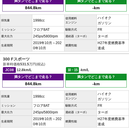
満タンでどこまで走る？
満タンでどこまで走る？
844.8km
-km
ハイオク
使用燃料
1998cc
排気量
エンジン
ガソリン
フロア8AT
FR
ミッション
駆動方式
245ps/5800rpm
ターボ
最大出力
過給器（ターボ）
2019年10月～202
H27年度燃費基準
生産期間
燃費性能
0年10月
達成
300 Fスポーツ
新車時価格
531.5
万円(税込)
JC08
12.8km/L
10・15
-km/L
満タンでどこまで走る？
満タンでどこまで走る？
844.8km
-km
ハイオク
使用燃料
1998cc
排気量
エンジン
ガソリン
フロア8AT
FR
ミッション
駆動方式
245ps/5800rpm
ターボ
最大出力
過給器（ターボ）
2019年10月～202
H27年度燃費基準
生産期間
燃費性能
0年10月
達成