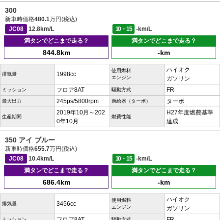
300
新車時価格
480.1
万円(税込)
JC08
12.8km/L
10・15
-km/L
満タンでどこまで走る？
満タンでどこまで走る？
844.8km
-km
ハイオク
使用燃料
1998cc
排気量
エンジン
ガソリン
フロア8AT
FR
ミッション
駆動方式
245ps/5800rpm
ターボ
最大出力
過給器（ターボ）
2019年10月～202
H27年度燃費基準
生産期間
燃費性能
0年10月
達成
350 アイ ブルー
新車時価格
655.7
万円(税込)
JC08
10.4km/L
10・15
-km/L
満タンでどこまで走る？
満タンでどこまで走る？
686.4km
-km
ハイオク
使用燃料
3456cc
排気量
エンジン
ガソリン
フロア8AT
FR
ミッション
駆動方式