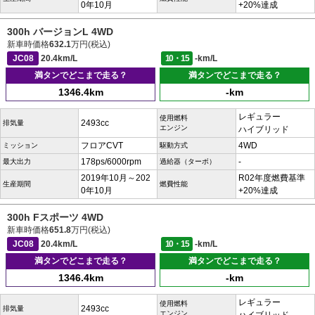
0年10月
+20%達成
300h バージョンL 4WD
新車時価格
632.1
万円(税込)
JC08
20.4km/L
10・15
-km/L
満タンでどこまで走る？
満タンでどこまで走る？
1346.4km
-km
レギュラー
使用燃料
2493cc
排気量
エンジン
ハイブリッド
フロアCVT
4WD
ミッション
駆動方式
178ps/6000rpm
-
最大出力
過給器（ターボ）
2019年10月～202
R02年度燃費基準
生産期間
燃費性能
0年10月
+20%達成
300h Fスポーツ 4WD
新車時価格
651.8
万円(税込)
JC08
20.4km/L
10・15
-km/L
満タンでどこまで走る？
満タンでどこまで走る？
1346.4km
-km
レギュラー
使用燃料
2493cc
排気量
エンジン