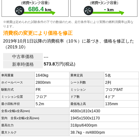
（燃費×タンク容量）
（燃費×タンク容量）
686.4
-
km
km
※燃費は定められた試験条件の下での数値のため、走行条件等により実際の燃料消費率は異な
ります。
消費税の変更により価格を修正
2019年10月1日以降の消費税率（10％）に基づき、価格を修正した
（2019.10）
中古車価格
---
573.8
万円(税込)
新車時価格
1640kg
5名
車両重量
乗車定員
2800mm
2列
ホイールベース
シート列数
FR
フロア8AT
駆動方式
ミッション
フロア
4ドア
ミッション位置
ドア数
5.2m
135mm
最小回転半径
最低地上高
4680x1810x1430
全長x全幅x全高(mm)
1945x1500x1170
室内 全長x全幅x全高(mm)
318ps/6400rpm
最高出力
38.7kg・m/4800rpm
最大トルク