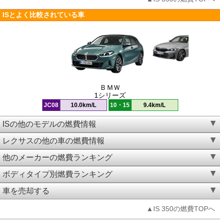
ISとよく比較されている車
ＢＭＷ
1シリーズ
JC08
10.0km/L
10・15
9.4km/L
ISの他のモデルの燃費情報
レクサスの他の車の燃費情報
他のメーカーの燃費ランキング
ボディタイプ別燃費ランキング
車を売却する
▲IS 350の燃費TOPへ