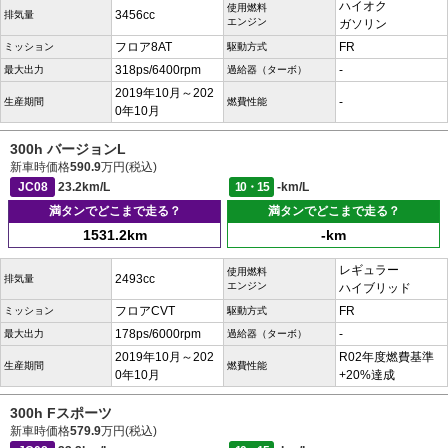
ハイオク
使用燃料
3456cc
排気量
エンジン
ガソリン
フロア8AT
FR
ミッション
駆動方式
318ps/6400rpm
-
最大出力
過給器（ターボ）
2019年10月～202
-
生産期間
燃費性能
0年10月
300h バージョンL
新車時価格
590.9
万円(税込)
JC08
23.2km/L
10・15
-km/L
満タンでどこまで走る？
満タンでどこまで走る？
1531.2km
-km
レギュラー
使用燃料
2493cc
排気量
エンジン
ハイブリッド
フロアCVT
FR
ミッション
駆動方式
178ps/6000rpm
-
最大出力
過給器（ターボ）
2019年10月～202
R02年度燃費基準
生産期間
燃費性能
0年10月
+20%達成
300h Fスポーツ
新車時価格
579.9
万円(税込)