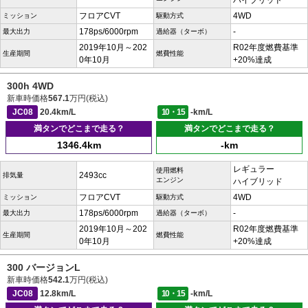
ハイブリッド
フロアCVT
4WD
ミッション
駆動方式
178ps/6000rpm
-
最大出力
過給器（ターボ）
2019年10月～202
R02年度燃費基準
生産期間
燃費性能
0年10月
+20%達成
300h 4WD
新車時価格
567.1
万円(税込)
JC08
20.4km/L
10・15
-km/L
満タンでどこまで走る？
満タンでどこまで走る？
1346.4km
-km
レギュラー
使用燃料
2493cc
排気量
エンジン
ハイブリッド
フロアCVT
4WD
ミッション
駆動方式
178ps/6000rpm
-
最大出力
過給器（ターボ）
2019年10月～202
R02年度燃費基準
生産期間
燃費性能
0年10月
+20%達成
300 バージョンL
新車時価格
542.1
万円(税込)
JC08
12.8km/L
10・15
-km/L