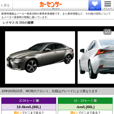
戻る
お気に入り
メニュー
新車時価格はメーカー発表当時の車両本体価格です。また基本情報など、その他の項目について
もメーカー発表時の情報に基いています。
レクサス IS 350の燃費
1/3
16年(H28)10月、MC時のフロント。仕様はグレードにより異なります
JC08モード
10・15モード
10.4km/L(66L)
-km/L(66L)
満タン
でどこまで走る？
満タン
でどこまで走る？