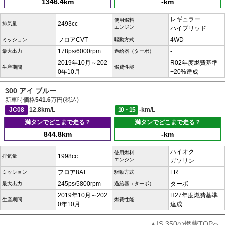
1346.4km
-km
レギュラー
使用燃料
2493cc
排気量
エンジン
ハイブリッド
フロアCVT
4WD
ミッション
駆動方式
178ps/6000rpm
-
最大出力
過給器（ターボ）
2019年10月～202
R02年度燃費基準
生産期間
燃費性能
0年10月
+20%達成
300 アイ ブルー
新車時価格
541.6
万円(税込)
JC08
12.8km/L
10・15
-km/L
満タンでどこまで走る？
満タンでどこまで走る？
844.8km
-km
ハイオク
使用燃料
1998cc
排気量
エンジン
ガソリン
フロア8AT
FR
ミッション
駆動方式
245ps/5800rpm
ターボ
最大出力
過給器（ターボ）
2019年10月～202
H27年度燃費基準
生産期間
燃費性能
0年10月
達成
▲IS 350の燃費TOPへ