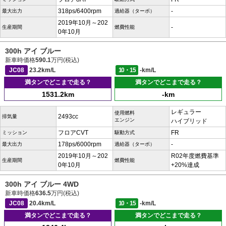
318ps/6400rpm
-
最大出力
過給器（ターボ）
2019年10月～202
-
生産期間
燃費性能
0年10月
300h アイ ブルー
新車時価格
590.1
万円(税込)
JC08
23.2km/L
10・15
-km/L
満タンでどこまで走る？
満タンでどこまで走る？
1531.2km
-km
レギュラー
使用燃料
2493cc
排気量
エンジン
ハイブリッド
フロアCVT
FR
ミッション
駆動方式
178ps/6000rpm
-
最大出力
過給器（ターボ）
2019年10月～202
R02年度燃費基準
生産期間
燃費性能
0年10月
+20%達成
300h アイ ブルー 4WD
新車時価格
636.5
万円(税込)
JC08
20.4km/L
10・15
-km/L
満タンでどこまで走る？
満タンでどこまで走る？