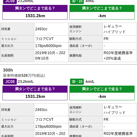
JC08
23.2km/L
10・15
-km/L
満タンでどこまで走る？
満タンでどこまで走る？
1531.2km
-km
レギュラー
使用燃料
2493cc
排気量
エンジン
ハイブリッド
フロアCVT
FR
ミッション
駆動方式
178ps/6000rpm
-
最大出力
過給器（ターボ）
2019年10月～202
R02年度燃費基準
生産期間
燃費性能
0年10月
+20%達成
300h
新車時価格
526
万円(税込)
JC08
23.2km/L
10・15
-km/L
満タンでどこまで走る？
満タンでどこまで走る？
1531.2km
-km
レギュラー
使用燃料
2493cc
排気量
エンジン
ハイブリッド
フロアCVT
FR
ミッション
駆動方式
178ps/6000rpm
-
最大出力
過給器（ターボ）
2019年10月～202
R02年度燃費基準
生産期間
燃費性能