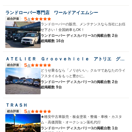
ランドローバー専門店 ワールドアイエムシー
5
総合評価
点
ランドローバーの販売、メンテナンスなら当社にお任
せ下さい！全国納車もOK！
2
ランドローバー ディスカバリー3の
掲載台数
台
16
総掲載数
台
ＡＴＥＬＩＥＲ Ｇｒｏｏｖｅｈｉｃｌｅ アトリエ グルービークル
5
総合評価
点
どうせ乗るなら「ノリがいい」クルマであなたのライ
フスタイルをもっと豊かに。
2
ランドローバー ディスカバリー3の
掲載台数
台
9
総掲載数
台
ＴＲＡＳＨ
5
総合評価
点
★格安中古車販売・板金塗装・整備・車検・カスタ
ム・高価買取・オークション落札代行
1
ランドローバー ディスカバリー3の
掲載台数
台