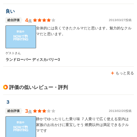
駆動方式
4WD
4WD
4WD
良い
4
総合評価
2013/03/27投稿
点
全体的には良くできたクルマだと思います。魅力的なクル
マだと思います。
ゲストさん
ランドローバー ディスカバリー3
もっと見る
評価の低いレビュー・評判
３
3
総合評価
2013/02/20投稿
点
静かでゆったりした乗り味 ７人乗りで広く使える室内は
家族のお出かけに重宝しそう 燃費以外は満足できるクル
マです