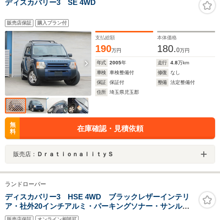
ディスカバリー3 SE 4WD
販売店保証
購入プラン付
支払総額
本体価格
190
180.
0
万円
万円
年式
2005
年
走行
4.8
万km
車検
車検整備付
修復
なし
保証
保証付
整備
法定整備付
住所
埼玉県児玉郡
無
在庫確認・見積依頼
料
販売店：
ＤｒａｔｉｏｎａｌｉｔｙＳ
ランドローバー
ディスカバリー3 HSE 4WD ブラックレザーインテリ
ア・社外20インチアルミ・パーキングソナー・サンルー
フ・HIDヘッドライトサイドランニングボード・社外デジ
販売店保証
オンライン相談可