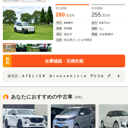
タルインナーミラー
支払総額
本体価格
260.
255.
5
5
万円
万円
年式
2008
年
走行
5.8
万km
車検
'27/03
修復
なし
保証
保証付
整備
法定整備付
住所
埼玉県さいたま市西区
無
在庫確認・見積依頼
料
販売店：
ＡＴＥＬＩＥＲ Ｇｒｏｏｖｅｈｉｃｌｅ アトリエ グルービークル
あなたにおすすめの中古車
［PR］