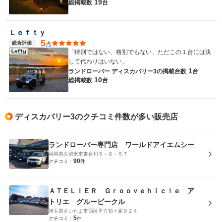
19
総掲載数
台
Ｌｅｆｔｙ
5
総合評価
点
「特別ではない、格別でもない、ただこの１台には決
して代わりはいない」
1
ランドローバー ディスカバリー3の
掲載台数
台
10
総掲載数
台
ディスカバリー3のクチコミ件数が多い販売店
ランドローバー専門店 ワールドアイエムシー
福岡県久留米市東合川５－６－５７
90
クチコミ：
件
ＡＴＥＬＩＥＲ Ｇｒｏｏｖｅｈｉｃｌｅ ア
トリエ グルービークル
埼玉県さいたま市西区平方領々家９２４
5
クチコミ：
件