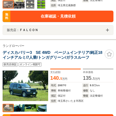
保証
保証付
整備
法定整備付
住所
埼玉県北葛飾郡
無
在庫確認・見積依頼
料
販売店：
ＦＡＬＣＯＮ
ランドローバー
ディスカバリー3 SE 4WD ベージュインテリア/純正18
インチアルミ/7人乗/トンガグリーン/ガラスルーフ
販売店保証
オンライン相談可
支払総額
本体価格
140.
135.
5
5
万円
万円
年式
2007
年
走行
9.9
万km
車検
車検整備付
修復
なし
保証
保証付
整備
法定整備付
住所
埼玉県さいたま市西区