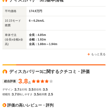
1.89m
1.69m～1.77m
1.88
平均価格
174.9万円
全幅
全幅
全
10.15モード
6～6.2km/L
サイズ
1.92m
1.81m
1.
燃費
全長
全長
(全長x全幅x全高)
4.85m
4.38m～4.39m
4.95m
車体寸法
全長：4.85m
(全長x全幅x全
全幅：1.92m
高)
全高：1.88m～1.94m
ホイールベース
ホイールベース
ホイー
-m
-m
もっと見る
ディスカバリー3に関するクチコミ・評価
WLTCモード
-
-
-
燃費
3.8
総合評価
点
3.7
3.5
3.5
デザイン :
走行性 :
居住性 :
3.7
3.5
2.5
積載性 :
運転しやすさ :
維持費 :
排気量
4999cc
2497cc
4196～49
評価の高いレビュー・評判