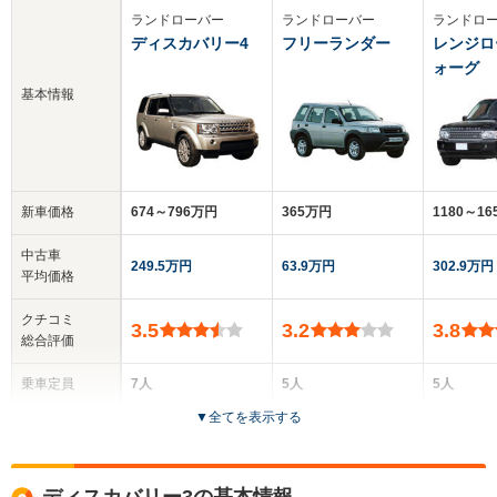
ランドローバー
ランドローバー
ランドロ
ディスカバリー4
フリーランダー
レンジロ
ォーグ
基本情報
新車価格
674～796万円
365万円
1180～1
中古車
249.5万円
63.9万円
302.9万円
平均価格
クチコミ
3.5
3.2
3.8
総合評価
乗車定員
7人
5人
5人
▼
全てを表示する
ドア数
5ドア
3～5ドア
5ドア
全高
全高
全高
ディスカバリー3の基本情報