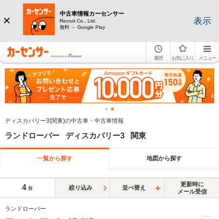
中古車情報カーセンサー
表示
Recruit Co., Ltd.
無料 － Google Play
履歴
お気に入り
メニュー
ディスカバリー3(関東)の中古車・中古車情報
ランドローバー ディスカバリー3 関東
一覧から探す
地図から探す
更新時に
4
絞り込み
並べ替え
台
メール受信
ランドローバー