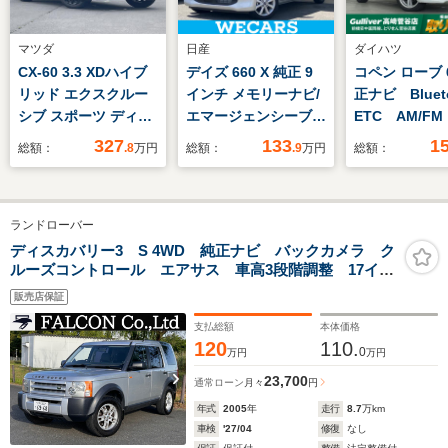
マツダ
日産
ダイハツ
CX-60 3.3 XDハイブ
デイズ 660 X 純正 9
コペン ローブ 6
リッド エクスクルー
インチ メモリーナビ/
正ナビ Blue
シブ スポーツ ディー
エマージェンシーブレ
ETC AM/F
ゼルターボ 4WD
ーキ/アラウンドビュ
DTV スマ
327
133
1
総額：
.8
万円
総額：
.9
万円
総額：
4WD/禁煙/寒冷地/純
ーモニター/ドライブ
プッシュスタ
正マツダコネク
レコーダー 純正/ヘッ
ルセグTV シ
ト/BT/SD/TV/USB/HDMI/
ドランプ LED/USBジ
ーター ハー
ランドローバー
パノラマサンルーフ/
ャック/Bluetooth接
シート 純正
電動リアゲー
続/EBD付ABS
ット パワー
ディスカバリー3 S 4WD 純正ナビ バックカメラ ク
ルーズコントロール エアサス 車高3段階調整 17イン
ト/BOSE/全方位カメ
ウ パワステ
チアルミ 7人乗り オートエアコン 集中ドアロック
ラ/全席シートヒータ
販売店保証
キーレスエントリー ハーマンカードンスピーカー 電
ー/前席ベンチレーシ
動サイドブレーキ
支払総額
本体価格
ョン
120
110.
0
万円
万円
23,700
通常ローン
月々
円
年式
2005
年
走行
8.7
万km
車検
'27/04
修復
なし