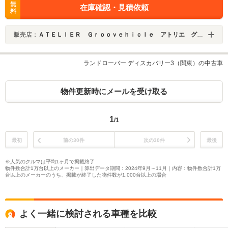
無
在庫確認・見積依頼
料
販売店：
ＡＴＥＬＩＥＲ Ｇｒｏｏｖｅｈｉｃｌｅ アトリエ グルービークル
ランドローバー ディスカバリー3（関東）の中古車
物件更新時にメールを受け取る
1
/1
最初
前の30件
次の30件
最後
※人気のクルマは平均1ヶ月で掲載終了
物件数合計1万台以上のメーカー｜算出データ期間：2024年9月～11月｜内容：物件数合計1万
台以上のメーカーのうち、掲載が終了した物件数が1,000台以上の場合
よく一緒に検討される車種を比較