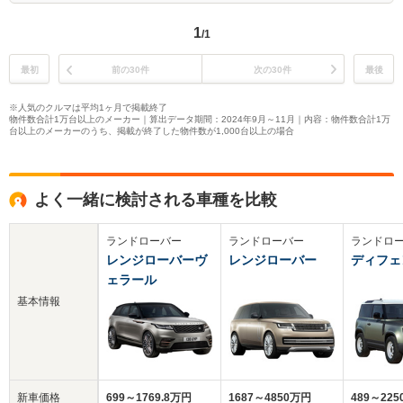
1
/1
最初
前の30件
次の30件
最後
※人気のクルマは平均1ヶ月で掲載終了
物件数合計1万台以上のメーカー｜算出データ期間：2024年9月～11月｜内容：物件数合計1万
台以上のメーカーのうち、掲載が終了した物件数が1,000台以上の場合
よく一緒に検討される車種を比較
ランドローバー
ランドローバー
ランドロ
レンジローバーヴ
レンジローバー
ディフェ
ェラール
基本情報
新車価格
699～1769.8万円
1687～4850万円
489～22