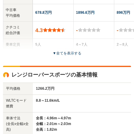
中古車
678.8万円
1896.6万円
896万円
平均価格
クチコミ
4.3
-
-
総合評価
乗車定員
5人
4～7人
2～8人
▼
全てを表示する
ドア数
5ドア
5ドア
3～5ドア
全高
全高
全高
レンジローバースポーツの基本情報
1.68m～1.69m
1.87m
1.97m
平均価格
1266.2万円
全幅
全幅
全幅
WLTCモード
8.8～11.6km/L
サイズ
1.93m～2.04m
2.01m
2m～
燃費
全長
全長
(全長x全幅x全高)
4.81m～4.82m
5.06m～5.27m
4.51m
車体寸法
全長：4.96m～4.97m
(全長x全幅x全
全幅：2.01m～2.03m
高)
全高：1.82m
ホイールベース
ホイールベース
ホイー