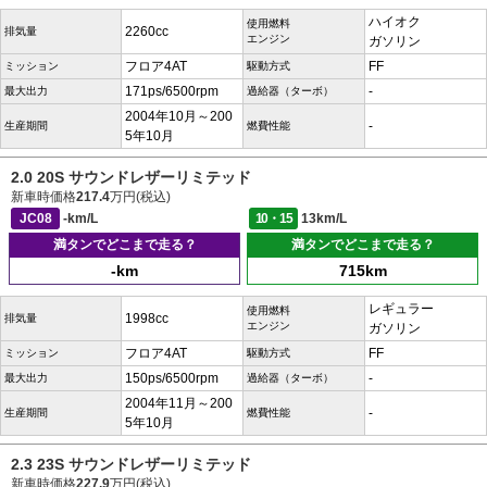
ハイオク
使用燃料
2260cc
排気量
エンジン
ガソリン
フロア4AT
FF
ミッション
駆動方式
171ps/6500rpm
-
最大出力
過給器（ターボ）
2004年10月～200
-
生産期間
燃費性能
5年10月
2.0 20S サウンドレザーリミテッド
新車時価格
217.4
万円(税込)
JC08
-km/L
10・15
13km/L
満タンでどこまで走る？
満タンでどこまで走る？
-km
715km
レギュラー
使用燃料
1998cc
排気量
エンジン
ガソリン
フロア4AT
FF
ミッション
駆動方式
150ps/6500rpm
-
最大出力
過給器（ターボ）
2004年11月～200
-
生産期間
燃費性能
5年10月
2.3 23S サウンドレザーリミテッド
新車時価格
227.9
万円(税込)