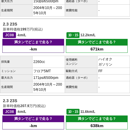
150ps/6500rpm
-
最大出力
過給器（ターボ）
2004年10月～200
-
生産期間
燃費性能
5年10月
2.3 23S
新車時価格
199
万円(税込)
JC08
-km/L
10・15
12.2km/L
満タンでどこまで走る？
満タンでどこまで走る？
-km
671km
ハイオク
使用燃料
2260cc
排気量
エンジン
ガソリン
フロア5MT
FF
ミッション
駆動方式
171ps/6500rpm
-
最大出力
過給器（ターボ）
2004年10月～200
-
生産期間
燃費性能
5年10月
2.3 23S
新車時価格
207.9
万円(税込)
JC08
-km/L
10・15
11.6km/L
満タンでどこまで走る？
満タンでどこまで走る？
-km
638km