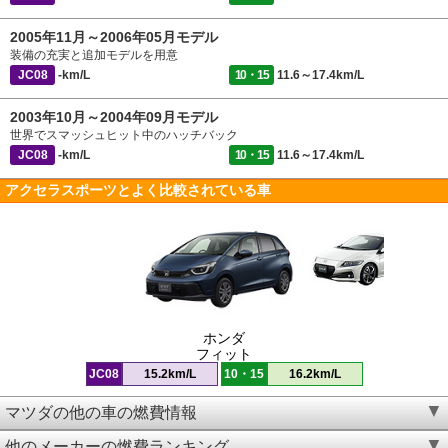
2005年11月～2006年05月モデル
装備の充実と追加モデルを用意
JC08
-km/L
10・15
11.6～17.4km/L
2003年10月～2004年09月モデル
世界でスマッシュヒット中のハッチバック
JC08
-km/L
10・15
11.6～17.4km/L
アクセラスポーツとよく比較されている車
ホンダ
フィット
JC08
15.2km/L
10・15
16.2km/L
マツダの他の車の燃費情報
他のメーカーの燃費ランキング