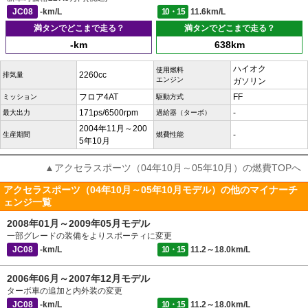
JC08
-km/L
10・15
11.6km/L
満タンでどこまで走る？
満タンでどこまで走る？
-km
638km
ハイオク
使用燃料
2260cc
排気量
エンジン
ガソリン
フロア4AT
FF
ミッション
駆動方式
171ps/6500rpm
-
最大出力
過給器（ターボ）
2004年11月～200
-
生産期間
燃費性能
5年10月
▲アクセラスポーツ（04年10月～05年10月）の燃費TOPへ
アクセラスポーツ（04年10月～05年10月モデル）の他のマイナーチ
ェンジ一覧
2008年01月～2009年05月モデル
一部グレードの装備をよりスポーティに変更
JC08
-km/L
10・15
11.2～18.0km/L
2006年06月～2007年12月モデル
ターボ車の追加と内外装の変更
JC08
-km/L
10・15
11.2～18.0km/L