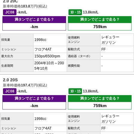
2.0 20C
新車時価格
183.8
万円(税込)
JC08
-km/L
10・15
13.8km/L
満タンでどこまで走る？
満タンでどこまで走る？
-km
759km
レギュラー
使用燃料
1998cc
排気量
エンジン
ガソリン
フロア4AT
FF
ミッション
駆動方式
150ps/6500rpm
-
最大出力
過給器（ターボ）
2004年10月～200
-
生産期間
燃費性能
5年10月
2.0 20S
新車時価格
197.4
万円(税込)
JC08
-km/L
10・15
13.8km/L
満タンでどこまで走る？
満タンでどこまで走る？
-km
759km
レギュラー
使用燃料
1998cc
排気量
エンジン
ガソリン
フロア4AT
FF
ミッション
駆動方式