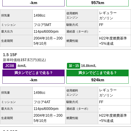
-km
957km
レギュラー
使用燃料
1498cc
排気量
エンジン
ガソリン
フロア5MT
FF
ミッション
駆動方式
114ps/6000rpm
-
最大出力
過給器（ターボ）
2004年10月～200
H22年度燃費基準
生産期間
燃費性能
5年10月
+5%達成
1.5 15F
新車時価格
157.5
万円(税込)
JC08
-km/L
10・15
16.8km/L
満タンでどこまで走る？
満タンでどこまで走る？
-km
924km
レギュラー
使用燃料
1498cc
排気量
エンジン
ガソリン
フロア4AT
FF
ミッション
駆動方式
114ps/6000rpm
-
最大出力
過給器（ターボ）
2004年10月～200
H22年度燃費基準
生産期間
燃費性能
5年10月
+5%達成