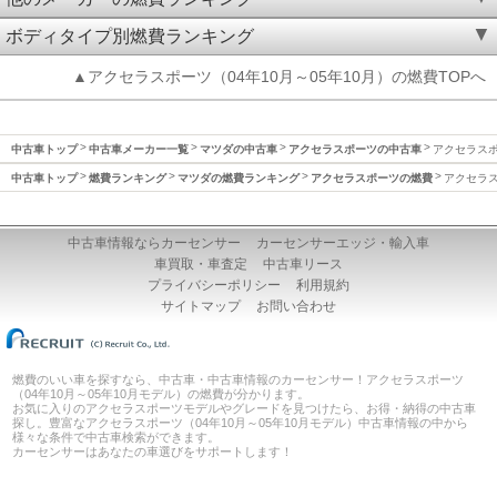
ボディタイプ別燃費ランキング
▲アクセラスポーツ（04年10月～05年10月）の燃費TOPへ
中古車トップ
中古車メーカー一覧
マツダの中古車
アクセラスポーツの中古車
アクセラスポー
中古車トップ
燃費ランキング
マツダの燃費ランキング
アクセラスポーツの燃費
アクセラス
中古車情報ならカーセンサー
カーセンサーエッジ・輸入車
車買取・車査定
中古車リース
プライバシーポリシー
利用規約
サイトマップ
お問い合わせ
燃費のいい車を探すなら、中古車・中古車情報のカーセンサー！アクセラスポーツ
（04年10月～05年10月モデル）の燃費が分かります。
お気に入りのアクセラスポーツモデルやグレードを見つけたら、お得・納得の中古車
探し。豊富なアクセラスポーツ（04年10月～05年10月モデル）中古車情報の中から
様々な条件で中古車検索ができます。
カーセンサーはあなたの車選びをサポートします！