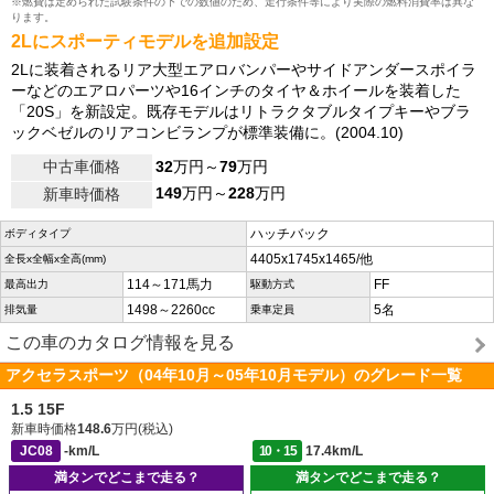
※燃費は定められた試験条件の下での数値のため、走行条件等により実際の燃料消費率は異な
ります。
2Lにスポーティモデルを追加設定
2Lに装着されるリア大型エアロバンパーやサイドアンダースポイラ
ーなどのエアロパーツや16インチのタイヤ＆ホイールを装着した
「20S」を新設定。既存モデルはリトラクタブルタイプキーやブラ
ックベゼルのリアコンビランプが標準装備に。(2004.10)
中古車価格
32
万円～
79
万円
149
万円～
228
万円
新車時価格
ハッチバック
ボディタイプ
4405x1745x1465/他
全長x全幅x全高(mm)
114～171馬力
FF
最高出力
駆動方式
1498～2260cc
5名
排気量
乗車定員
この車のカタログ情報を見る
アクセラスポーツ（04年10月～05年10月モデル）のグレード一覧
1.5 15F
新車時価格
148.6
万円(税込)
JC08
-km/L
10・15
17.4km/L
満タンでどこまで走る？
満タンでどこまで走る？