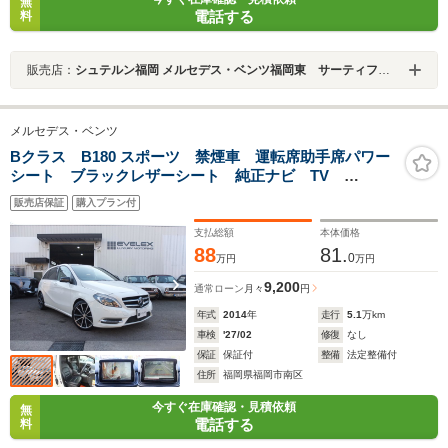
無
電話する
料
販売店：
シュテルン福岡 メルセデス・ベンツ福岡東 サーティファイドカーセンター
メルセデス・ベンツ
Bクラス B180 スポーツ 禁煙車 運転席助手席パワー
シート ブラックレザーシート 純正ナビ TV
Bluetoothオーディオ DVD再生 バックカメラ 前後障
販売店保証
購入プラン付
害物センサー ピレリ製タイヤ
支払総額
本体価格
88
81.
0
万円
万円
9,200
通常ローン
月々
円
年式
2014
年
走行
5.1
万km
車検
'27/02
修復
なし
保証
保証付
整備
法定整備付
住所
福岡県福岡市南区
今すぐ在庫確認・見積依頼
無
電話する
料