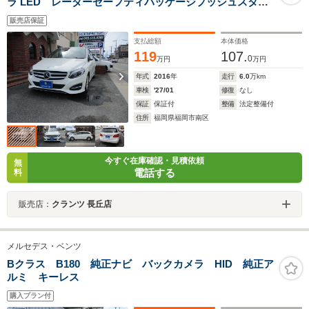
ラ LED レーダーセーフティパッケージプッシュスター
ト
販売店保証
支払総額
本体価格
119
107.
0
万円
万円
年式
2016
年
走行
6.0
万km
車検
'27/01
修復
なし
保証
保証付
整備
法定整備付
住所
福岡県福岡市南区
今すぐ在庫確認・見積依頼
無
電話する
料
販売店：
クランツ 長丘店
メルセデス・ベンツ
Bクラス B180 純正ナビ バックカメラ HID 純正ア
ルミ キーレス
購入プラン付