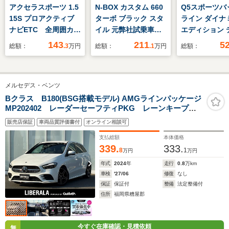
アクセラスポーツ 1.5
N-BOX カスタム 660
Q5スポーツバ
15S プロアクティブ
ターボ ブラック スタ
ライン ダイナ
ナビETC 全周囲カメ
イル 元弊社試乗車 9
エディション 
ラ クルコン Pセン
インチ純正ナビ 前後
ゼルターボ 4W
143
211
5
総額：
.3
万円
総額：
.1
万円
総額：
サ
ドラレコ ETC車載
line plus 
器 HondaSENSIN
コンフォート
両側パワースライドド
ジ ステアリン
メルセデス・ベンツ
ア 本革巻ステアリン
ター ファイン
グホイール 専用15
レザー ダイヤ
Bクラス B180(BSG搭載モデル) AMGラインパッケージ
MP202402 レーダーセーフティPKG レーンキープ
インチアルミホイー
ステッチ ア
パーキングアシスト アンビエントライト ブラインド
ル フルLEDヘッドラ
ール 5セグメ
販売店保証
車両品質評価書付
オンライン相談可
スポットアシスト AMGラインPKG 前後ドラレコ 禁
イト
ークデザイン 
煙車 保証書 ディーラー整備記録簿 パワーバックド
支払総額
本体価格
ラストグレー 
ア
339.
333.
8
1
万円
万円
シュト 8Jx20
年式
2024
年
走行
0.8
255/45R20
万km
車検
'27/06
修復
なし
保証
保証付
整備
法定整備付
住所
福岡県糟屋郡
今すぐ在庫確認・見積依頼
無