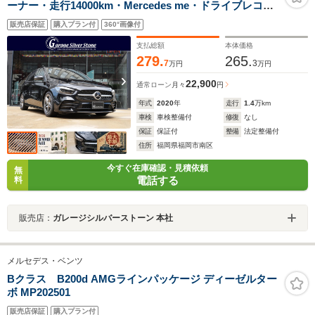
ーナー・走行14000km・Mercedes me・ドライブレコー
ダー・パワーリヤゲート・フットトランクオープナー・
販売店保証
購入プラン付
360°画像付
フルセグ・バックカメラ・Bluetooth・パークトロニッ
ク・LEDライト・前席3メモリーパワーシート
支払総額
本体価格
279.
265.
7
3
万円
万円
22,900
通常ローン
月々
円
年式
2020
年
走行
1.4
万km
車検
車検整備付
修復
なし
保証
保証付
整備
法定整備付
住所
福岡県福岡市南区
今すぐ在庫確認・見積依頼
無
電話する
料
販売店：
ガレージシルバーストーン 本社
メルセデス・ベンツ
Bクラス B200d AMGラインパッケージ ディーゼルター
ボ MP202501
販売店保証
購入プラン付