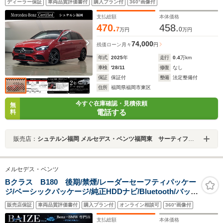
ディーラー保証
車両品質評価書付
購入プラン付
360°画像付
ーシブパッケージ アドバンスドパッケージ ドラレコ
支払総額
本体価格
470.
458.
7
0
万円
万円
74,000
残価ローン
月々
円
年式
2025
年
走行
0.4
万km
車検
'28/11
修復
なし
保証
保証付
整備
法定整備付
住所
福岡県福岡市東区
今すぐ在庫確認・見積依頼
無
電話する
料
販売店：
シュテルン福岡 メルセデス・ベンツ福岡東 サーティファイドカーセンター
メルセデス・ベンツ
Bクラス B180 後期/禁煙/レーダーセーフティパッケー
ジ/ベーシックパッケージ/純正HDDナビ/Bluetooth/バック
カメラ/アダプティブクルーズコントロール/ブラインドス
販売店保証
車両品質評価書付
購入プラン付
オンライン相談可
360°画像付
ポットアシスト/ETC/シートヒーター
支払総額
本体価格