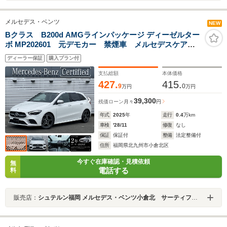
メルセデス・ベンツ
NEW
Bクラス B200d AMGラインパッケージ ディーゼルター
ボ MP202601 元デモカー 禁煙車 メルセデスケア継
承 正規認定中古車 認定2年保証付 AMGラインパッ
ディーラー保証
購入プラン付
ケージ 電動リアゲート フットトランクオープナー
メモリー付パワーシート シートヒーター MBUX ME
支払総額
本体価格
コネクト機能
427.
415.
9
0
万円
万円
39,300
残価ローン
月々
円
年式
2025
年
走行
0.4
万km
車検
'28/11
修復
なし
保証
保証付
整備
法定整備付
住所
福岡県北九州市小倉北区
今すぐ在庫確認・見積依頼
無
電話する
料
販売店：
シュテルン福岡 メルセデス・ベンツ小倉北 サーティファイドカーセンター