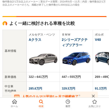
物件数合計1万台以上のメーカー｜算出データ期間：2024年9月～11月｜内容：物件数合計1万
台以上のメーカーのうち、掲載が終了した物件数が1,000台以上の場合
よく一緒に検討される車種を比較
メルセデス・ベンツ
ＢＭＷ
ボルボ
Aクラス
2シリーズアクテ
V40
ィブツアラー
基本情報
新車価格
322～641万円
447～555万円
269～49
中古車
285.6万円
329.5万円
91.3万円
平均価格
※
人気のクルマは平均1ヶ月で掲載終了
在庫が無くなる前にお問い合わせください
クチコミ
4.5
5.0
4.1
総合評価
ホーム
検索
履歴
お気に入り