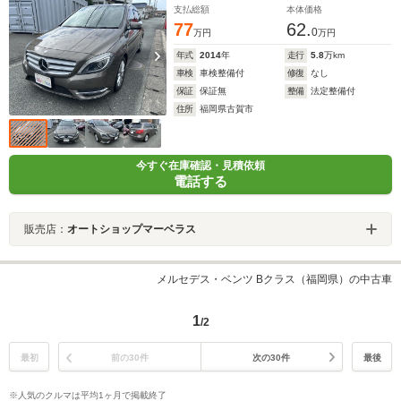
支払総額
本体価格
77
62.
0
万円
万円
年式
2014
年
走行
5.8
万km
車検
車検整備付
修復
なし
保証
保証無
整備
法定整備付
住所
福岡県古賀市
今すぐ在庫確認・見積依頼
電話する
販売店：
オートショップマーベラス
メルセデス・ベンツ Bクラス（福岡県）の中古車
1
/2
最初
前の30件
次の30件
最後
※人気のクルマは平均1ヶ月で掲載終了