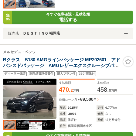
今すぐ在庫確認・見積依頼
無
電話する
料
販売店：
ＤＥＳＴＩＮＯ 福岡店
メルセデス・ベンツ
Bクラス B180 AMGラインパッケージ MP202601 アド
バンスドパッケージ AMGレザーエクスクルーシブパッ
ケージ コスモスブラック(メタリック) AMGラインパ
ディーラー保証
車両品質評価書付
購入プラン付
360°画像付
ッケージ ドラレコ 元デモカー
支払総額
本体価格
470.
458.
2
0
万円
万円
69,500
残価ローン
月々
円
年式
2025
年
走行
0.7
万km
車検
'28/08
修復
なし
保証
保証付
整備
法定整備付
住所
福岡県福岡市東区
今すぐ在庫確認・見積依頼