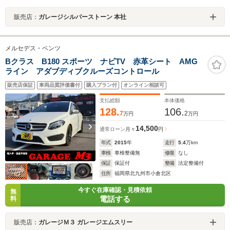
販売店：
ガレージシルバーストーン 本社
メルセデス・ベンツ
Bクラス B180 スポーツ ナビTV 赤革シート AMG
ライン アダブディブクルーズコントロール
販売店保証
車両品質評価書付
購入プラン付
オンライン相談可
支払総額
本体価格
128.
106.
7
2
万円
万円
14,500
通常ローン
月々
円
年式
2015
年
走行
5.4
万km
車検
車検整備無
修復
なし
保証
保証付
整備
法定整備付
住所
福岡県北九州市小倉北区
今すぐ在庫確認・見積依頼
無
電話する
料
販売店：
ガレージＭ３ ガレージエムスリー