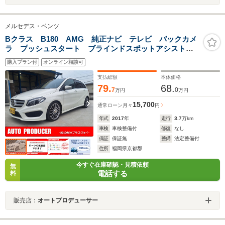
メルセデス・ベンツ
Bクラス B180 AMG 純正ナビ テレビ バックカメ
ラ プッシュスタート ブラインドスポットアシスト
革シート Bluetooth クルーズコントロール ETC パ
購入プラン付
オンライン相談可
ワーシート
支払総額
本体価格
79.
68.
7
0
万円
万円
15,700
通常ローン
月々
円
年式
2017
年
走行
3.7
万km
車検
車検整備付
修復
なし
保証
保証無
整備
法定整備付
住所
福岡県京都郡
今すぐ在庫確認・見積依頼
無
電話する
料
販売店：
オートプロデューサー