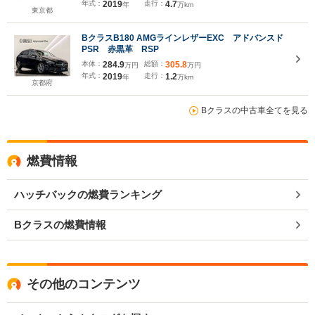
年式：
2019
走行：
4.7
年
万km
東京都
BクラスB180 AMGラインレザーEXC アドバンスド
PSR 赤黒革 RSP
本体：
284.9
総額：
305.8
万円
万円
年式：
2019
走行：
1.2
年
万km
京都府
Bクラスの中古車全てを見る
燃費情報
ハッチバックの燃費ランキング
Bクラスの燃費情報
その他のコンテンツ