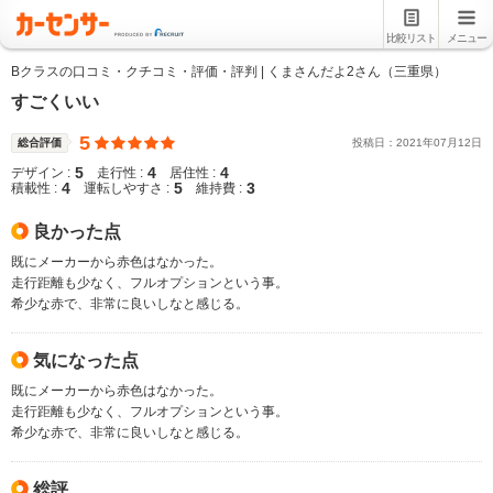
比較リスト
メニュー
Bクラスの口コミ・クチコミ・評価・評判 | くまさんだよ2さん（三重県）
すごくいい
5
総合評価
投稿日：
2021
年
07
月
12
日
5
4
4
デザイン :
走行性 :
居住性 :
4
5
3
積載性 :
運転しやすさ :
維持費 :
良かった点
既にメーカーから赤色はなかった。
走行距離も少なく、フルオプションという事。
希少な赤で、非常に良いしなと感じる。
気になった点
既にメーカーから赤色はなかった。
走行距離も少なく、フルオプションという事。
希少な赤で、非常に良いしなと感じる。
総評