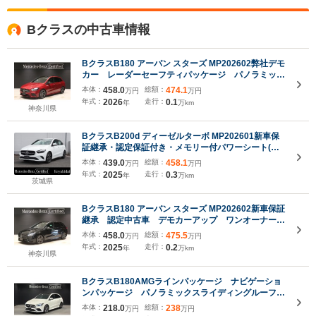
Bクラスの中古車情報
BクラスB180 アーバン スターズ MP202602弊社デモ
カー レーダーセーフティパッケージ パノラミック
スライディングルーフ メモリー付き電動シート シ
本体：
458.0
総額：
474.1
万円
万円
ートヒータ MBUX搭載車 本革シート アンビエン
年式：
2026
走行：
0.1
年
万km
トライトナイトパッケージ本革巻スポーツステアリン
神奈川県
グ
BクラスB200d ディーゼルターボ MP202601新車保
証継承・認定保証付き・メモリー付パワーシート(運
転席・助手席)・シートヒーター(運転席・助手席)・ア
本体：
439.0
総額：
458.1
万円
万円
ドバンスドサウンドシステム
年式：
2025
走行：
0.3
年
万km
茨城県
BクラスB180 アーバン スターズ MP202602新車保証
継承 認定中古車 デモカーアップ ワンオーナー
AMGラインパッケージ パノラミックスライディン
本体：
458.0
総額：
475.5
万円
万円
グルーフ メモリー付きパワーシート フットトラ
年式：
2025
走行：
0.2
年
万km
ンクオープナー ブラインドスポットアシスト
神奈川県
BクラスB180AMGラインパッケージ ナビゲーショ
ンパッケージ パノラミックスライディングルーフ
シートヒーター アンビエントライト 18インチ
本体：
218.0
総額：
238
万円
万円
AMGアルミホイール