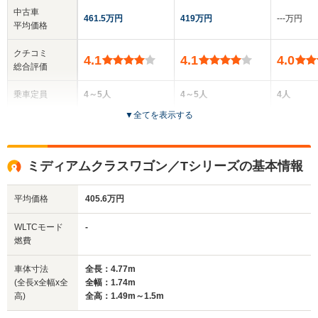
中古車
461.5万円
419万円
‐‐‐万円
平均価格
クチコミ
4.1
4.1
4.0
総合評価
乗車定員
4～5人
4～5人
4人
▼
全てを表示する
ドア数
4ドア
2ドア
2ドア
全高
全高
全
ミディアムクラスワゴン／Tシリーズの基本情報
1.41m～1.46m
1.4m
1.
平均価格
405.6万円
全幅
全幅
全
WLTCモード
-
サイズ
1.74m～1.8m
1.74m
1.
燃費
全長
全長
(全長x全幅x全高)
4.74m～4.76m
4.66m
4.
車体寸法
全長：4.77m
(全長x全幅x全
全幅：1.74m
高)
全高：1.49m～1.5m
ホイールベース
ホイールベース
ホイー
-m
-m