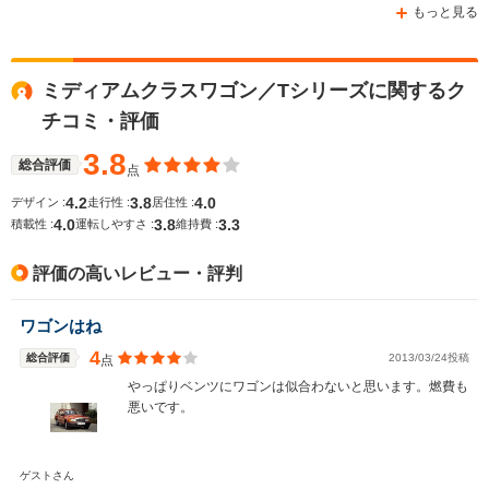
もっと見る
ミディアムクラスワゴン／Tシリーズに関するク
WLTCモード
-
-
-
チコミ・評価
燃費
3.8
総合評価
点
4.2
3.8
4.0
デザイン :
走行性 :
居住性 :
排気量
2198～4973cc
2960～3199cc
3199cc
4.0
3.8
3.3
積載性 :
運転しやすさ :
維持費 :
駆動方式
FR、4WD
FR
FR
評価の高いレビュー・評判
ワゴンはね
4
総合評価
2013/03/24投稿
点
やっぱりベンツにワゴンは似合わないと思います。燃費も
悪いです。
ゲストさん