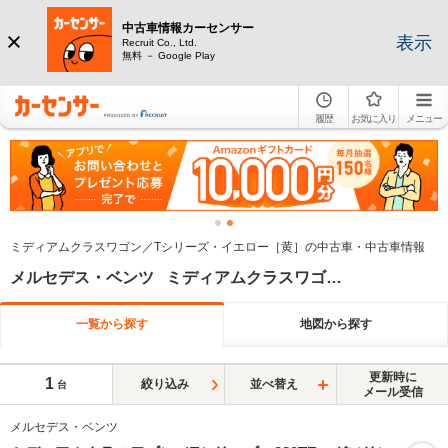
中古車情報カーセンサー
表示
Recruit Co., Ltd.
無料 － Google Play
履歴
お気に入り
メニュー
ミディアムクラスワゴン／Tシリーズ・イエロー［黄］の中古車・中古車情報
メルセデス・ベンツ ミディアムクラスワゴン／Tシリーズ イエロー系
一覧から探す
地図から探す
更新時に
1
絞り込み
並べ替え
台
メール受信
メルセデス・ベンツ