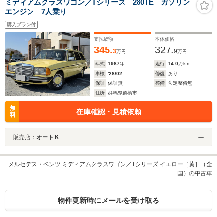
ミディアムクラスワゴン／Tシリーズ 280TE ガソリン
エンジン 7人乗り
購入プラン付
支払総額
本体価格
345.
327.
3
9
万円
万円
年式
1987
年
走行
14.0
万km
車検
'28/02
修復
あり
保証
保証無
整備
法定整備無
住所
群馬県前橋市
無
在庫確認・見積依頼
料
販売店：
オートＫ
メルセデス・ベンツ ミディアムクラスワゴン／Tシリーズ イエロー［黄］（全
国）の中古車
物件更新時にメールを受け取る