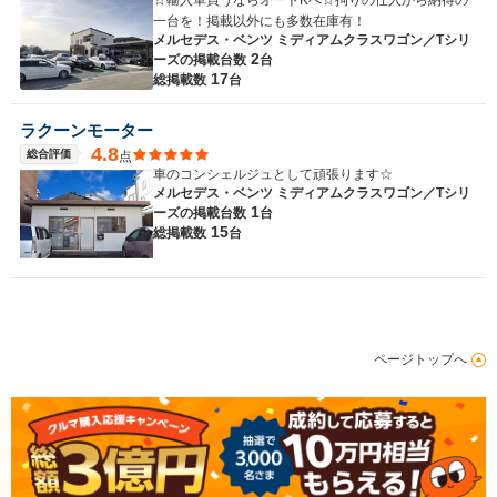
一台を！掲載以外にも多数在庫有！
メルセデス・ベンツ ミディアムクラスワゴン／Tシリ
2
ーズの
掲載台数
台
17
総掲載数
台
ラクーンモーター
4.8
総合評価
点
車のコンシェルジュとして頑張ります☆
メルセデス・ベンツ ミディアムクラスワゴン／Tシリ
1
ーズの
掲載台数
台
15
総掲載数
台
ページトップへ