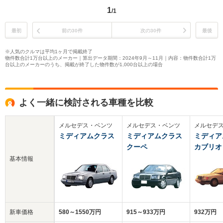
1
/1
最初
前の30件
次の30件
最後
※人気のクルマは平均1ヶ月で掲載終了
物件数合計1万台以上のメーカー｜算出データ期間：2024年9月～11月｜内容：物件数合計1万
台以上のメーカーのうち、掲載が終了した物件数が1,000台以上の場合
よく一緒に検討される車種を比較
メルセデス・ベンツ
メルセデス・ベンツ
メルセデ
ミディアムクラス
ミディアムクラス
ミディア
クーペ
カブリオ
基本情報
新車価格
580～1550万円
915～933万円
932万円