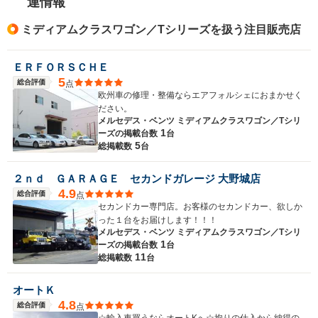
連情報
ミディアムクラスワゴン／Tシリーズを扱う注目販売店
ＥＲＦＯＲＳＣＨＥ
5
総合評価
点
欧州車の修理・整備ならエアフォルシェにおまかせく
ださい。
メルセデス・ベンツ ミディアムクラスワゴン／Tシリ
1
ーズの
掲載台数
台
5
総掲載数
台
２ｎｄ ＧＡＲＡＧＥ セカンドガレージ 大野城店
4.9
総合評価
点
セカンドカー専門店。お客様のセカンドカー、欲しか
った１台をお届けします！！！
メルセデス・ベンツ ミディアムクラスワゴン／Tシリ
1
ーズの
掲載台数
台
11
総掲載数
台
オートＫ
4.8
総合評価
点
☆輸入車買うならオートKへ☆拘りの仕入から納得の