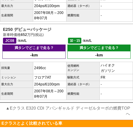
204ps/6100rpm
-
最大出力
過給器（ターボ）
2007年08月～200
-
生産期間
燃費性能
8年07月
E250 デビューパッケージ
新車時価格
652
万円(税込)
JC08
-km/L
10・15
-km/L
満タンでどこまで走る？
満タンでどこまで走る？
-km
-km
ハイオク
使用燃料
2496cc
排気量
エンジン
ガソリン
フロア7AT
FR
ミッション
駆動方式
204ps/6100rpm
-
最大出力
過給器（ターボ）
2007年08月～200
-
生産期間
燃費性能
8年07月
▲Eクラス E320 CDI アバンギャルド ディーゼルターボの燃費TOP
へ
Eクラスとよく比較されている車