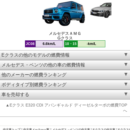
メルセデスＡＭＧ
Gクラス
JC08
6.6km/L
10・15
-km/L
Eクラスの他のモデルの燃費情報
メルセデス・ベンツの他の車の燃費情報
他のメーカーの燃費ランキング
ボディタイプ別燃費ランキング
車を売却する
▲Eクラス E320 CDI アバンギャルド ディーゼルターボの燃費TOP
へ
中古車トップ
中古車メーカー一覧
メルセデス・ベンツの中古車
Eクラスの中古車
Eクラス(