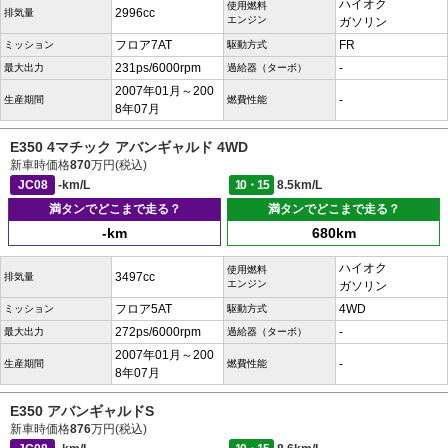
ハイオク
使用燃料
2996cc
排気量
エンジン
ガソリン
フロア7AT
FR
ミッション
駆動方式
231ps/6000rpm
-
最大出力
過給器（ターボ）
2007年01月～200
-
生産期間
燃費性能
8年07月
E350 4マチック アバンギャルド 4WD
新車時価格
870
万円(税込)
JC08
-km/L
10・15
8.5km/L
満タンでどこまで走る？
満タンでどこまで走る？
-km
680km
ハイオク
使用燃料
3497cc
排気量
エンジン
ガソリン
フロア5AT
4WD
ミッション
駆動方式
272ps/6000rpm
-
最大出力
過給器（ターボ）
2007年01月～200
-
生産期間
燃費性能
8年07月
E350 アバンギャルドS
新車時価格
876
万円(税込)