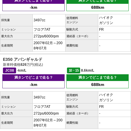
満タンでどこまで走る？
満タンでどこまで走る？
-km
688km
ハイオク
使用燃料
3497cc
排気量
エンジン
ガソリン
フロア7AT
FR
ミッション
駆動方式
272ps/6000rpm
-
最大出力
過給器（ターボ）
2007年02月～200
-
生産期間
燃費性能
8年07月
E350 アバンギャルド
新車時価格
826
万円(税込)
JC08
-km/L
10・15
8.6km/L
満タンでどこまで走る？
満タンでどこまで走る？
-km
688km
ハイオク
使用燃料
3497cc
排気量
エンジン
ガソリン
フロア7AT
FR
ミッション
駆動方式
272ps/6000rpm
-
最大出力
過給器（ターボ）
2007年02月～200
-
生産期間
燃費性能
8年07月