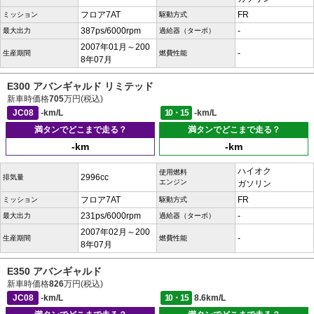
フロア7AT
FR
ミッション
駆動方式
387ps/6000rpm
-
最大出力
過給器（ターボ）
2007年01月～200
-
生産期間
燃費性能
8年07月
E300 アバンギャルド リミテッド
新車時価格
705
万円(税込)
JC08
-km/L
10・15
-km/L
満タンでどこまで走る？
満タンでどこまで走る？
-km
-km
ハイオク
使用燃料
2996cc
排気量
エンジン
ガソリン
フロア7AT
FR
ミッション
駆動方式
231ps/6000rpm
-
最大出力
過給器（ターボ）
2007年02月～200
-
生産期間
燃費性能
8年07月
E350 アバンギャルド
新車時価格
826
万円(税込)
JC08
-km/L
10・15
8.6km/L