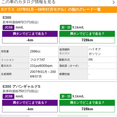
この車のカタログ情報を見る
Eクラス（07年01月～08年07月モデル）の他のグレード一覧
E300
新車時価格
672
万円(税込)
JC08
-km/L
10・15
9.1km/L
満タンでどこまで走る？
満タンでどこまで走る？
-km
728km
ハイオク
使用燃料
2996cc
排気量
エンジン
ガソリン
フロア7AT
FR
ミッション
駆動方式
231ps/6000rpm
-
最大出力
過給器（ターボ）
2007年01月～200
-
生産期間
燃費性能
8年07月
E300 アバンギャルドS
新車時価格
753
万円(税込)
JC08
-km/L
10・15
9.1km/L
満タンでどこまで走る？
満タンでどこまで走る？
-km
728km