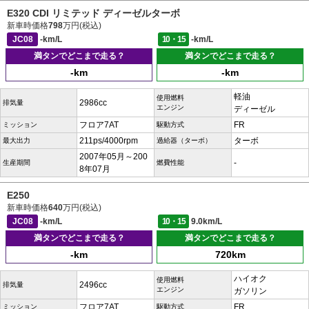
E320 CDI リミテッド ディーゼルターボ
新車時価格
798
万円(税込)
JC08
-km/L
10・15
-km/L
満タンでどこまで走る？
満タンでどこまで走る？
-km
-km
軽油
使用燃料
2986cc
排気量
エンジン
ディーゼル
フロア7AT
FR
ミッション
駆動方式
211ps/4000rpm
ターボ
最大出力
過給器（ターボ）
2007年05月～200
-
生産期間
燃費性能
8年07月
E250
新車時価格
640
万円(税込)
JC08
-km/L
10・15
9.0km/L
満タンでどこまで走る？
満タンでどこまで走る？
-km
720km
ハイオク
使用燃料
2496cc
排気量
エンジン
ガソリン
フロア7AT
FR
ミッション
駆動方式