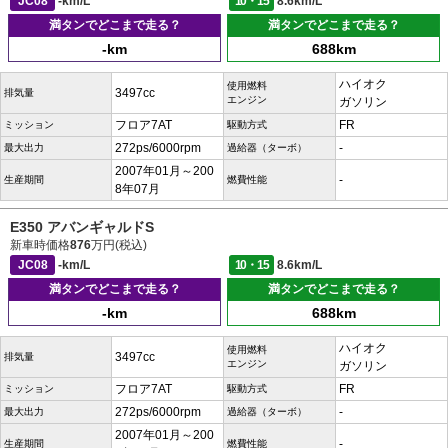
JC08
-km/L
10・15
8.6km/L
満タンでどこまで走る？
満タンでどこまで走る？
-km
688km
ハイオク
使用燃料
3497cc
排気量
エンジン
ガソリン
フロア7AT
FR
ミッション
駆動方式
272ps/6000rpm
-
最大出力
過給器（ターボ）
2007年01月～200
-
生産期間
燃費性能
8年07月
E350 アバンギャルドS
新車時価格
876
万円(税込)
JC08
-km/L
10・15
8.6km/L
満タンでどこまで走る？
満タンでどこまで走る？
-km
688km
ハイオク
使用燃料
3497cc
排気量
エンジン
ガソリン
フロア7AT
FR
ミッション
駆動方式
272ps/6000rpm
-
最大出力
過給器（ターボ）
2007年01月～200
-
生産期間
燃費性能