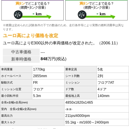
満タン
でどこまで走る？
満タン
でどこまで走る？
（燃費×タンク容量）
（燃費×タンク容量）
-
-
km
km
※燃費は定められた試験条件の下での数値のため、走行条件等により実際の燃料消費率は異な
ります。
ユーロ高により価格を改定
ユーロ高によりE300以外の車両価格が改定された。（2006.11）
中古車価格
---
848
万円(税込)
新車時価格
1770kg
5名
車両重量
乗車定員
2855mm
2列
ホイールベース
シート列数
FR
フロア7AT
駆動方式
ミッション
フロア
4ドア
ミッション位置
ドア数
5.3m
140mm
最小回転半径
最低地上高
4850x1820x1465
全長x全幅x全高(mm)
-x-x-
室内 全長x全幅x全高(mm)
211ps/4000rpm
最高出力
55.1kg・m/1600～2400rpm
最大トルク