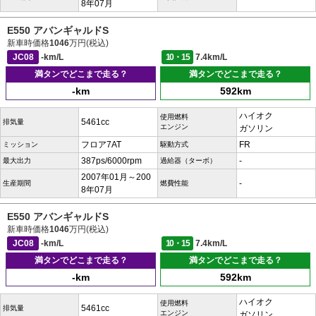
8年07月
E550 アバンギャルドS
新車時価格
1046
万円(税込)
JC08
-km/L
10・15
7.4km/L
満タンでどこまで走る？
満タンでどこまで走る？
-km
592km
ハイオク
使用燃料
5461cc
排気量
エンジン
ガソリン
フロア7AT
FR
ミッション
駆動方式
387ps/6000rpm
-
最大出力
過給器（ターボ）
2007年01月～200
-
生産期間
燃費性能
8年07月
E550 アバンギャルドS
新車時価格
1046
万円(税込)
JC08
-km/L
10・15
7.4km/L
満タンでどこまで走る？
満タンでどこまで走る？
-km
592km
ハイオク
使用燃料
5461cc
排気量
エンジン
ガソリン