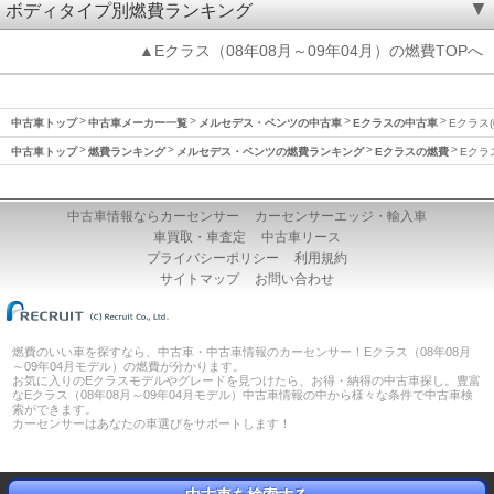
ボディタイプ別燃費ランキング
▲Eクラス（08年08月～09年04月）の燃費TOPへ
中古車トップ
中古車メーカー一覧
メルセデス・ベンツの中古車
Eクラスの中古車
Eクラス(
中古車トップ
燃費ランキング
メルセデス・ベンツの燃費ランキング
Eクラスの燃費
Eクラ
中古車情報ならカーセンサー
カーセンサーエッジ・輸入車
車買取・車査定
中古車リース
プライバシーポリシー
利用規約
サイトマップ
お問い合わせ
燃費のいい車を探すなら、中古車・中古車情報のカーセンサー！Eクラス（08年08月
～09年04月モデル）の燃費が分かります。
お気に入りのEクラスモデルやグレードを見つけたら、お得・納得の中古車探し。豊富
なEクラス（08年08月～09年04月モデル）中古車情報の中から様々な条件で中古車検
索ができます。
カーセンサーはあなたの車選びをサポートします！