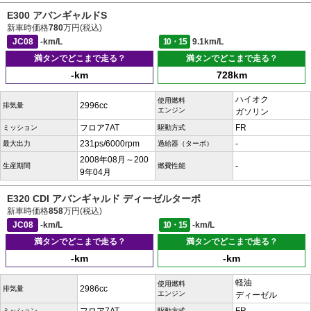
E300 アバンギャルドS
新車時価格
780
万円(税込)
JC08
-km/L
10・15
9.1km/L
満タンでどこまで走る？
満タンでどこまで走る？
-km
728km
ハイオク
使用燃料
2996cc
排気量
エンジン
ガソリン
フロア7AT
FR
ミッション
駆動方式
231ps/6000rpm
-
最大出力
過給器（ターボ）
2008年08月～200
-
生産期間
燃費性能
9年04月
E320 CDI アバンギャルド ディーゼルターボ
新車時価格
858
万円(税込)
JC08
-km/L
10・15
-km/L
満タンでどこまで走る？
満タンでどこまで走る？
-km
-km
軽油
使用燃料
2986cc
排気量
エンジン
ディーゼル
ミッション
駆動方式