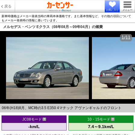
戻る
お気に入り
メニュー
新車時価格はメーカー発表当時の車両本体価格です。また基本情報など、その他の項目について
もメーカー発表時の情報に基いています。
メルセデス・ベンツ Eクラス（08年08月～09年04月）の燃費
1/11
06年(H18)8月、MC時の3.5 E350 4マチック アヴァンギャルドのフロント
JC08モード
10・15モード
-km/L
7.4～9.1km/L