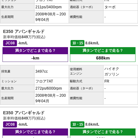
フロア7AT
FR
211ps/3400rpm
ターボ
最大出力
過給器（ターボ）
2008年08月～200
-
生産期間
燃費性能
9年04月
E350 アバンギャルド
新車時価格
849
万円(税込)
JC08
-km/L
10・15
8.6km/L
満タンでどこまで走る？
満タンでどこまで走る？
-km
688km
ハイオク
使用燃料
3497cc
排気量
エンジン
ガソリン
フロア7AT
FR
ミッション
駆動方式
272ps/6000rpm
-
最大出力
過給器（ターボ）
2008年08月～200
-
生産期間
燃費性能
9年04月
E350 アバンギャルド
新車時価格
849
万円(税込)
JC08
-km/L
10・15
8.6km/L
満タンでどこまで走る？
満タンでどこまで走る？