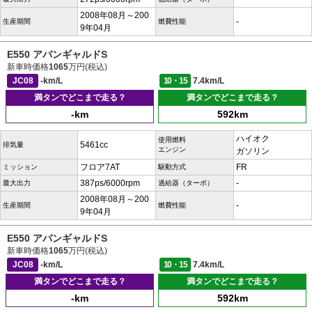
2008年08月～200
-
生産期間
燃費性能
9年04月
E550 アバンギャルドS
新車時価格
1065
万円(税込)
JC08
-km/L
10・15
7.4km/L
満タンでどこまで走る？
満タンでどこまで走る？
-km
592km
ハイオク
使用燃料
5461cc
排気量
エンジン
ガソリン
フロア7AT
FR
ミッション
駆動方式
387ps/6000rpm
-
最大出力
過給器（ターボ）
2008年08月～200
-
生産期間
燃費性能
9年04月
E550 アバンギャルドS
新車時価格
1065
万円(税込)
JC08
-km/L
10・15
7.4km/L
満タンでどこまで走る？
満タンでどこまで走る？
-km
592km