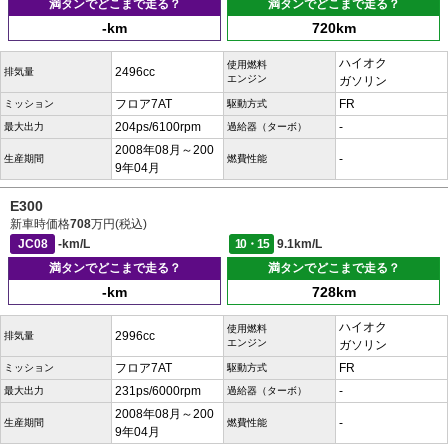
満タンでどこまで走る？
満タンでどこまで走る？
-km
720km
ハイオク
使用燃料
2496cc
排気量
エンジン
ガソリン
フロア7AT
FR
ミッション
駆動方式
204ps/6100rpm
-
最大出力
過給器（ターボ）
2008年08月～200
-
生産期間
燃費性能
9年04月
E300
新車時価格
708
万円(税込)
JC08
-km/L
10・15
9.1km/L
満タンでどこまで走る？
満タンでどこまで走る？
-km
728km
ハイオク
使用燃料
2996cc
排気量
エンジン
ガソリン
フロア7AT
FR
ミッション
駆動方式
231ps/6000rpm
-
最大出力
過給器（ターボ）
2008年08月～200
-
生産期間
燃費性能
9年04月