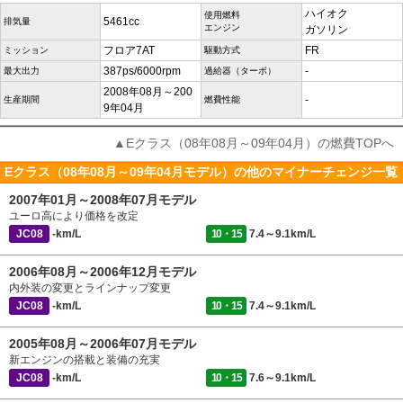
ハイオク
使用燃料
5461cc
排気量
エンジン
ガソリン
フロア7AT
FR
ミッション
駆動方式
387ps/6000rpm
-
最大出力
過給器（ターボ）
2008年08月～200
-
生産期間
燃費性能
9年04月
▲Eクラス（08年08月～09年04月）の燃費TOPへ
Eクラス（08年08月～09年04月モデル）の他のマイナーチェンジ一覧
2007年01月～2008年07月モデル
ユーロ高により価格を改定
JC08
-km/L
10・15
7.4～9.1km/L
2006年08月～2006年12月モデル
内外装の変更とラインナップ変更
JC08
-km/L
10・15
7.4～9.1km/L
2005年08月～2006年07月モデル
新エンジンの搭載と装備の充実
JC08
-km/L
10・15
7.6～9.1km/L