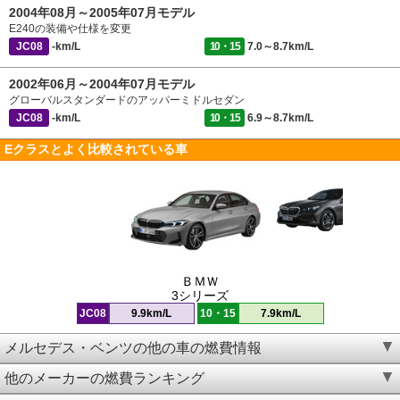
2004年08月～2005年07月モデル
E240の装備や仕様を変更
JC08
-km/L
10・15
7.0～8.7km/L
2002年06月～2004年07月モデル
グローバルスタンダードのアッパーミドルセダン
JC08
-km/L
10・15
6.9～8.7km/L
Eクラスとよく比較されている車
ＢＭＷ
3シリーズ
JC08
9.9km/L
10・15
7.9km/L
メルセデス・ベンツの他の車の燃費情報
他のメーカーの燃費ランキング