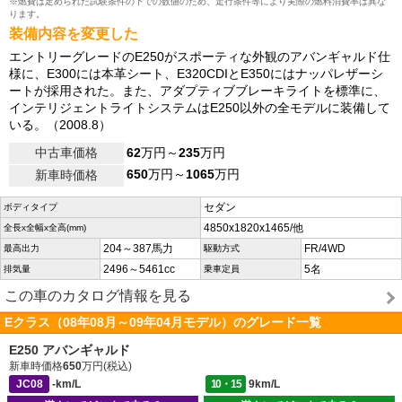
※燃費は定められた試験条件の下での数値のため、走行条件等により実際の燃料消費率は異な
ります。
装備内容を変更した
エントリーグレードのE250がスポーティな外観のアバンギャルド仕
様に、E300には本革シート、E320CDIとE350にはナッパレザーシ
ートが採用された。また、アダプティブブレーキライトを標準に、
インテリジェントライトシステムはE250以外の全モデルに装備して
いる。（2008.8）
中古車価格
62
万円～
235
万円
650
万円～
1065
万円
新車時価格
セダン
ボディタイプ
4850x1820x1465/他
全長x全幅x全高(mm)
204～387馬力
FR/4WD
最高出力
駆動方式
2496～5461cc
5名
排気量
乗車定員
この車のカタログ情報を見る
Eクラス（08年08月～09年04月モデル）のグレード一覧
E250 アバンギャルド
新車時価格
650
万円(税込)
JC08
-km/L
10・15
9km/L