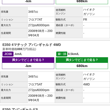
-km
688km
ハイオク
使用燃料
3497cc
排気量
エンジン
ガソリン
フロア7AT
FR
ミッション
駆動方式
272ps/6000rpm
-
最大出力
過給器（ターボ）
2008年08月～200
-
生産期間
燃費性能
9年04月
E350 4マチック アバンギャルド 4WD
新車時価格
888
万円(税込)
JC08
-km/L
10・15
8.5km/L
満タンでどこまで走る？
満タンでどこまで走る？
-km
680km
ハイオク
使用燃料
3497cc
排気量
エンジン
ガソリン
フロア5AT
4WD
ミッション
駆動方式
272ps/6000rpm
-
最大出力
過給器（ターボ）
2008年08月～200
-
生産期間
燃費性能
9年04月
E350 アバンギャルドS