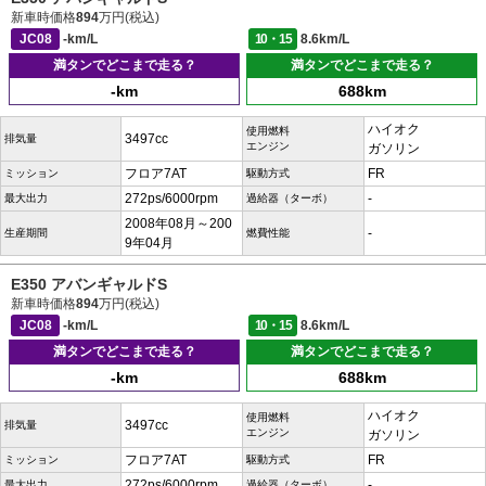
新車時価格
894
万円(税込)
JC08
-km/L
10・15
8.6km/L
満タンでどこまで走る？
満タンでどこまで走る？
-km
688km
ハイオク
使用燃料
3497cc
排気量
エンジン
ガソリン
フロア7AT
FR
ミッション
駆動方式
272ps/6000rpm
-
最大出力
過給器（ターボ）
2008年08月～200
-
生産期間
燃費性能
9年04月
E350 アバンギャルドS
新車時価格
894
万円(税込)
JC08
-km/L
10・15
8.6km/L
満タンでどこまで走る？
満タンでどこまで走る？
-km
688km
ハイオク
使用燃料
3497cc
排気量
エンジン
ガソリン
フロア7AT
FR
ミッション
駆動方式
272ps/6000rpm
-
最大出力
過給器（ターボ）