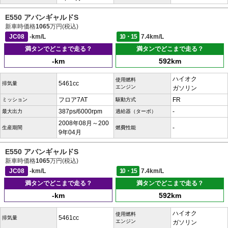
E550 アバンギャルドS
新車時価格
1065
万円(税込)
JC08
-km/L
10・15
7.4km/L
満タンでどこまで走る？
満タンでどこまで走る？
-km
592km
ハイオク
使用燃料
5461cc
排気量
エンジン
ガソリン
フロア7AT
FR
ミッション
駆動方式
387ps/6000rpm
-
最大出力
過給器（ターボ）
2008年08月～200
-
生産期間
燃費性能
9年04月
E550 アバンギャルドS
新車時価格
1065
万円(税込)
JC08
-km/L
10・15
7.4km/L
満タンでどこまで走る？
満タンでどこまで走る？
-km
592km
ハイオク
使用燃料
5461cc
排気量
エンジン
ガソリン