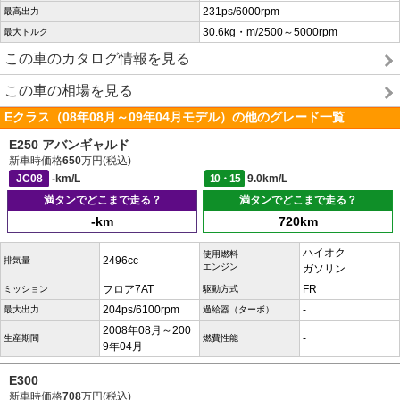
231ps/6000rpm
最高出力
30.6kg・m/2500～5000rpm
最大トルク
この車のカタログ情報を見る
この車の相場を見る
Eクラス（08年08月～09年04月モデル）の他のグレード一覧
E250 アバンギャルド
新車時価格
650
万円(税込)
JC08
-km/L
10・15
9.0km/L
満タンでどこまで走る？
満タンでどこまで走る？
-km
720km
ハイオク
使用燃料
2496cc
排気量
エンジン
ガソリン
フロア7AT
FR
ミッション
駆動方式
204ps/6100rpm
-
最大出力
過給器（ターボ）
2008年08月～200
-
生産期間
燃費性能
9年04月
E300
新車時価格
708
万円(税込)