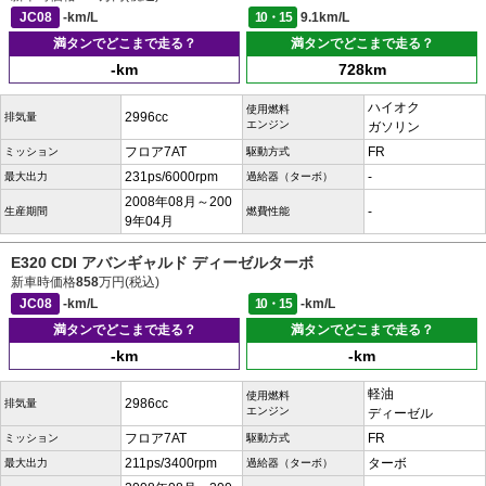
JC08
-km/L
10・15
9.1km/L
満タンでどこまで走る？
満タンでどこまで走る？
-km
728km
ハイオク
使用燃料
2996cc
排気量
エンジン
ガソリン
フロア7AT
FR
ミッション
駆動方式
231ps/6000rpm
-
最大出力
過給器（ターボ）
2008年08月～200
-
生産期間
燃費性能
9年04月
E320 CDI アバンギャルド ディーゼルターボ
新車時価格
858
万円(税込)
JC08
-km/L
10・15
-km/L
満タンでどこまで走る？
満タンでどこまで走る？
-km
-km
軽油
使用燃料
2986cc
排気量
エンジン
ディーゼル
フロア7AT
FR
ミッション
駆動方式
211ps/3400rpm
ターボ
最大出力
過給器（ターボ）