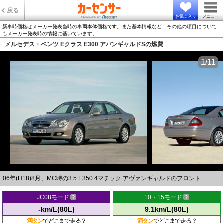
戻る
お気に入り
メニュー
新車時価格はメーカー発表当時の車両本体価格です。また基本情報など、その他の項目について
もメーカー発表時の情報に基いています。
メルセデス・ベンツ Eクラス E300 アバンギャルドSの燃費
1/11
06年(H18)8月、MC時の3.5 E350 4マチック アヴァンギャルドのフロント
JC08モード
10・15モード
-km/L(80L)
9.1km/L(80L)
満タン
でどこまで走る？
満タン
でどこまで走る？