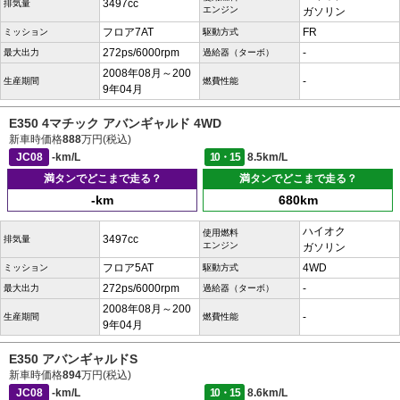
3497cc
排気量
エンジン
ガソリン
フロア7AT
FR
ミッション
駆動方式
272ps/6000rpm
-
最大出力
過給器（ターボ）
2008年08月～200
-
生産期間
燃費性能
9年04月
E350 4マチック アバンギャルド 4WD
新車時価格
888
万円(税込)
JC08
-km/L
10・15
8.5km/L
満タンでどこまで走る？
満タンでどこまで走る？
-km
680km
ハイオク
使用燃料
3497cc
排気量
エンジン
ガソリン
フロア5AT
4WD
ミッション
駆動方式
272ps/6000rpm
-
最大出力
過給器（ターボ）
2008年08月～200
-
生産期間
燃費性能
9年04月
E350 アバンギャルドS
新車時価格
894
万円(税込)
JC08
-km/L
10・15
8.6km/L