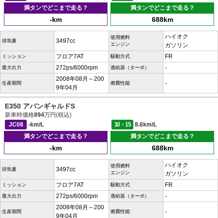
満タンでどこまで走る？
満タンでどこまで走る？
-km
688km
ハイオク
使用燃料
3497cc
排気量
エンジン
ガソリン
フロア7AT
FR
ミッション
駆動方式
272ps/6000rpm
-
最大出力
過給器（ターボ）
2008年08月～200
-
生産期間
燃費性能
9年04月
E350 アバンギャルドS
新車時価格
894
万円(税込)
JC08
-km/L
10・15
8.6km/L
満タンでどこまで走る？
満タンでどこまで走る？
-km
688km
ハイオク
使用燃料
3497cc
排気量
エンジン
ガソリン
フロア7AT
FR
ミッション
駆動方式
272ps/6000rpm
-
最大出力
過給器（ターボ）
2008年08月～200
-
生産期間
燃費性能
9年04月