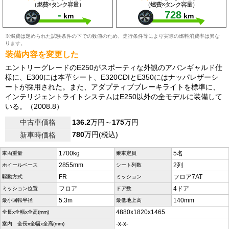
（燃費×タンク容量）
（燃費×タンク容量）
-
728
km
km
※燃費は定められた試験条件の下での数値のため、走行条件等により実際の燃料消費率は異な
ります。
装備内容を変更した
エントリーグレードのE250がスポーティな外観のアバンギャルド仕
様に、E300には本革シート、E320CDIとE350にはナッパレザーシ
ートが採用された。また、アダプティブブレーキライトを標準に、
インテリジェントライトシステムはE250以外の全モデルに装備して
いる。（2008.8）
中古車価格
136.2
万円～
175
万円
780
万円(税込)
新車時価格
1700kg
5名
車両重量
乗車定員
2855mm
2列
ホイールベース
シート列数
FR
フロア7AT
駆動方式
ミッション
フロア
4ドア
ミッション位置
ドア数
5.3m
140mm
最小回転半径
最低地上高
4880x1820x1465
全長x全幅x全高(mm)
-x-x-
室内 全長x全幅x全高(mm)