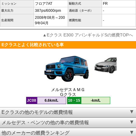
フロア7AT
FR
ミッション
駆動方式
387ps/6000rpm
-
最大出力
過給器（ターボ）
2008年08月～200
-
生産期間
燃費性能
9年04月
▲Eクラス E300 アバンギャルドSの燃費TOPへ
Eクラスとよく比較されている車
メルセデスＡＭＧ
Gクラス
JC08
6.6km/L
10・15
-km/L
Eクラスの他のモデルの燃費情報
メルセデス・ベンツの他の車の燃費情報
他のメーカーの燃費ランキング