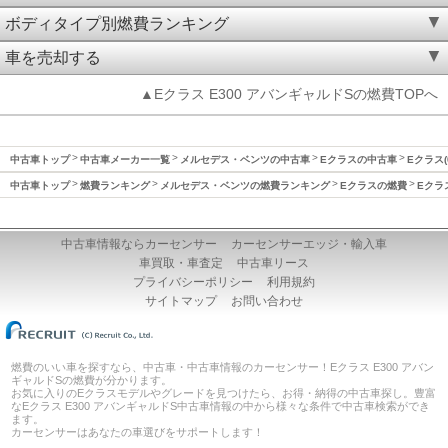
ボディタイプ別燃費ランキング
車を売却する
▲Eクラス E300 アバンギャルドSの燃費TOPへ
中古車トップ
中古車メーカー一覧
メルセデス・ベンツの中古車
Eクラスの中古車
Eクラス(
中古車トップ
燃費ランキング
メルセデス・ベンツの燃費ランキング
Eクラスの燃費
Eクラ
中古車情報ならカーセンサー
カーセンサーエッジ・輸入車
車買取・車査定
中古車リース
プライバシーポリシー
利用規約
サイトマップ
お問い合わせ
燃費のいい車を探すなら、中古車・中古車情報のカーセンサー！Eクラス E300 アバン
ギャルドSの燃費が分かります。
お気に入りのEクラスモデルやグレードを見つけたら、お得・納得の中古車探し。豊富
なEクラス E300 アバンギャルドS中古車情報の中から様々な条件で中古車検索ができ
ます。
カーセンサーはあなたの車選びをサポートします！