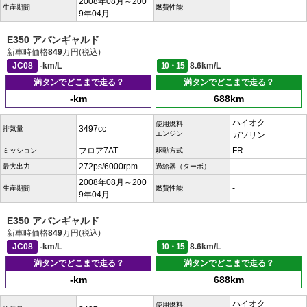
2008年08月～200
-
生産期間
燃費性能
9年04月
E350 アバンギャルド
新車時価格
849
万円(税込)
JC08
-km/L
10・15
8.6km/L
満タンでどこまで走る？
満タンでどこまで走る？
-km
688km
ハイオク
使用燃料
3497cc
排気量
エンジン
ガソリン
フロア7AT
FR
ミッション
駆動方式
272ps/6000rpm
-
最大出力
過給器（ターボ）
2008年08月～200
-
生産期間
燃費性能
9年04月
E350 アバンギャルド
新車時価格
849
万円(税込)
JC08
-km/L
10・15
8.6km/L
満タンでどこまで走る？
満タンでどこまで走る？
-km
688km
ハイオク
使用燃料