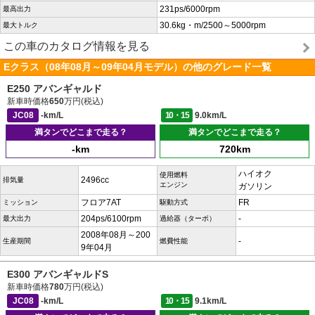
231ps/6000rpm
最高出力
30.6kg・m/2500～5000rpm
最大トルク
この車のカタログ情報を見る
Eクラス（08年08月～09年04月モデル）の他のグレード一覧
E250 アバンギャルド
新車時価格
650
万円(税込)
JC08
-km/L
10・15
9.0km/L
満タンでどこまで走る？
満タンでどこまで走る？
-km
720km
ハイオク
使用燃料
2496cc
排気量
エンジン
ガソリン
フロア7AT
FR
ミッション
駆動方式
204ps/6100rpm
-
最大出力
過給器（ターボ）
2008年08月～200
-
生産期間
燃費性能
9年04月
E300 アバンギャルドS
新車時価格
780
万円(税込)
JC08
-km/L
10・15
9.1km/L