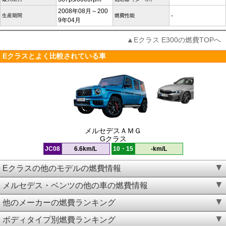
2008年08月～200
-
生産期間
燃費性能
9年04月
▲Eクラス E300の燃費TOPへ
Eクラスとよく比較されている車
メルセデスＡＭＧ
Gクラス
JC08
6.6km/L
10・15
-km/L
Eクラスの他のモデルの燃費情報
メルセデス・ベンツの他の車の燃費情報
他のメーカーの燃費ランキング
ボディタイプ別燃費ランキング