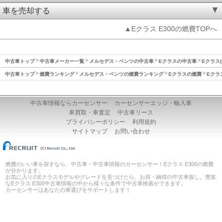
車を売却する
▲Eクラス E300の燃費TOPへ
中古車トップ
中古車メーカー一覧
メルセデス・ベンツの中古車
Eクラスの中古車
Eクラス(
中古車トップ
燃費ランキング
メルセデス・ベンツの燃費ランキング
Eクラスの燃費
Eクラ
中古車情報ならカーセンサー
カーセンサーエッジ・輸入車
車買取・車査定
中古車リース
プライバシーポリシー
利用規約
サイトマップ
お問い合わせ
燃費のいい車を探すなら、中古車・中古車情報のカーセンサー！Eクラス E300の燃費
が分かります。
お気に入りのEクラスモデルやグレードを見つけたら、お得・納得の中古車探し。豊富
なEクラス E300中古車情報の中から様々な条件で中古車検索ができます。
カーセンサーはあなたの車選びをサポートします！