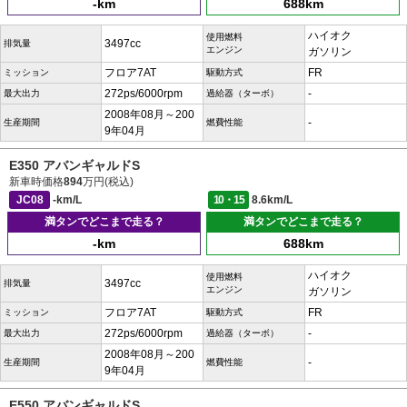
-km
688km
ハイオク
使用燃料
3497cc
排気量
エンジン
ガソリン
フロア7AT
FR
ミッション
駆動方式
272ps/6000rpm
-
最大出力
過給器（ターボ）
2008年08月～200
-
生産期間
燃費性能
9年04月
E350 アバンギャルドS
新車時価格
894
万円(税込)
JC08
-km/L
10・15
8.6km/L
満タンでどこまで走る？
満タンでどこまで走る？
-km
688km
ハイオク
使用燃料
3497cc
排気量
エンジン
ガソリン
フロア7AT
FR
ミッション
駆動方式
272ps/6000rpm
-
最大出力
過給器（ターボ）
2008年08月～200
-
生産期間
燃費性能
9年04月
E550 アバンギャルドS