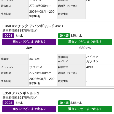
フロア7AT
FR
272ps/6000rpm
-
最大出力
過給器（ターボ）
2008年08月～200
-
生産期間
燃費性能
9年04月
E350 4マチック アバンギャルド 4WD
新車時価格
888
万円(税込)
JC08
-km/L
10・15
8.5km/L
満タンでどこまで走る？
満タンでどこまで走る？
-km
680km
ハイオク
使用燃料
3497cc
排気量
エンジン
ガソリン
フロア5AT
4WD
ミッション
駆動方式
272ps/6000rpm
-
最大出力
過給器（ターボ）
2008年08月～200
-
生産期間
燃費性能
9年04月
E350 アバンギャルドS
新車時価格
894
万円(税込)
JC08
-km/L
10・15
8.6km/L
満タンでどこまで走る？
満タンでどこまで走る？