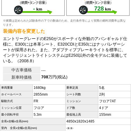
（燃費×タンク容量）
（燃費×タンク容量）
-
728
km
km
※燃費は定められた試験条件の下での数値のため、走行条件等により実際の燃料消費率は異な
ります。
装備内容を変更した
エントリーグレードのE250がスポーティな外観のアバンギャルド仕
様に、E300には本革シート、E320CDIとE350にはナッパレザーシ
ートが採用された。また、アダプティブブレーキライトを標準に、
インテリジェントライトシステムはE250以外の全モデルに装備して
いる。（2008.8）
中古車価格
---
708
万円(税込)
新車時価格
1680kg
5名
車両重量
乗車定員
2855mm
2列
ホイールベース
シート列数
FR
フロア7AT
駆動方式
ミッション
フロア
4ドア
ミッション位置
ドア数
5.3m
155mm
最小回転半径
最低地上高
4850x1820x1485
全長x全幅x全高(mm)
-x-x-
室内 全長x全幅x全高(mm)