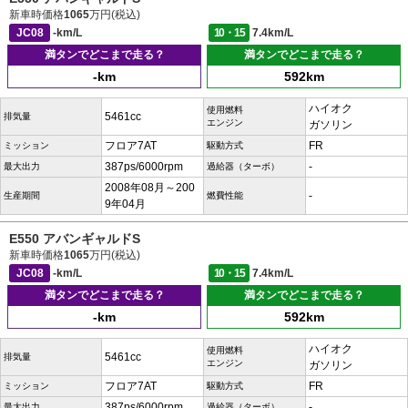
新車時価格
1065
万円(税込)
JC08
-km/L
10・15
7.4km/L
満タンでどこまで走る？
満タンでどこまで走る？
-km
592km
ハイオク
使用燃料
5461cc
排気量
エンジン
ガソリン
フロア7AT
FR
ミッション
駆動方式
387ps/6000rpm
-
最大出力
過給器（ターボ）
2008年08月～200
-
生産期間
燃費性能
9年04月
E550 アバンギャルドS
新車時価格
1065
万円(税込)
JC08
-km/L
10・15
7.4km/L
満タンでどこまで走る？
満タンでどこまで走る？
-km
592km
ハイオク
使用燃料
5461cc
排気量
エンジン
ガソリン
フロア7AT
FR
ミッション
駆動方式
387ps/6000rpm
-
最大出力
過給器（ターボ）