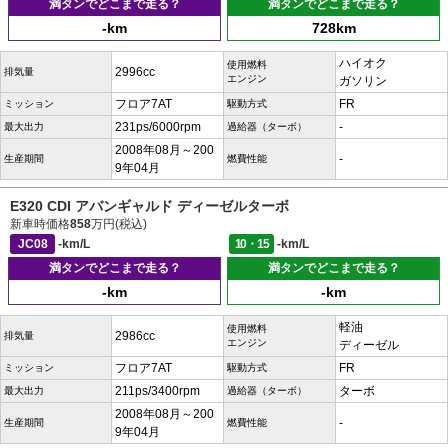
満タンでどこまで走る？
満タンでどこまで走る？
-km
728km
ハイオク
使用燃料
2996cc
排気量
エンジン
ガソリン
フロア7AT
FR
ミッション
駆動方式
231ps/6000rpm
-
最大出力
過給器（ターボ）
2008年08月～200
-
生産期間
燃費性能
9年04月
E320 CDI アバンギャルド ディーゼルターボ
新車時価格
858
万円(税込)
JC08
-km/L
10・15
-km/L
満タンでどこまで走る？
満タンでどこまで走る？
-km
-km
軽油
使用燃料
2986cc
排気量
エンジン
ディーゼル
フロア7AT
FR
ミッション
駆動方式
211ps/3400rpm
ターボ
最大出力
過給器（ターボ）
2008年08月～200
-
生産期間
燃費性能
9年04月