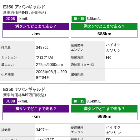
E350 アバンギャルド
新車時価格
849
万円(税込)
JC08
-km/L
10・15
8.6km/L
満タンでどこまで走る？
満タンでどこまで走る？
-km
688km
ハイオク
使用燃料
3497cc
排気量
エンジン
ガソリン
フロア7AT
FR
ミッション
駆動方式
272ps/6000rpm
-
最大出力
過給器（ターボ）
2008年08月～200
-
生産期間
燃費性能
9年04月
E350 アバンギャルド
新車時価格
849
万円(税込)
JC08
-km/L
10・15
8.6km/L
満タンでどこまで走る？
満タンでどこまで走る？
-km
688km
ハイオク
使用燃料
3497cc
排気量
エンジン
ガソリン
ミッション
駆動方式