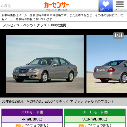
戻る
お気に入り
メニュー
新車時価格はメーカー発表当時の車両本体価格です。また基本情報など、その他の項目について
もメーカー発表時の情報に基いています。
メルセデス・ベンツ Eクラス E300の燃費
1/11
06年(H18)8月、MC時の3.5 E350 4マチック アヴァンギャルドのフロント
JC08モード
10・15モード
-km/L(80L)
9.1km/L(80L)
満タン
でどこまで走る？
満タン
でどこまで走る？