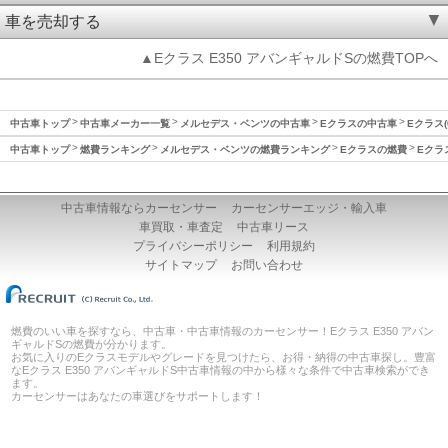
車を売却する
▲Eクラス E350 アバンギャルドSの燃費TOPへ
中古車トップ
中古車メーカー一覧
メルセデス・ベンツの中古車
Eクラスの中古車
Eクラス(
中古車トップ
燃費ランキング
メルセデス・ベンツの燃費ランキング
Eクラスの燃費
Eクラ
中古車情報ならカーセンサー
カーセンサーエッジ・輸入車
車買取・車査定
中古車リース
プライバシーポリシー
利用規約
サイトマップ
お問い合わせ
燃費のいい車を探すなら、中古車・中古車情報のカーセンサー！Eクラス E350 アバン
ギャルドSの燃費が分かります。
お気に入りのEクラスモデルやグレードを見つけたら、お得・納得の中古車探し。豊富
なEクラス E350 アバンギャルドS中古車情報の中から様々な条件で中古車検索ができ
ます。
カーセンサーはあなたの車選びをサポートします！