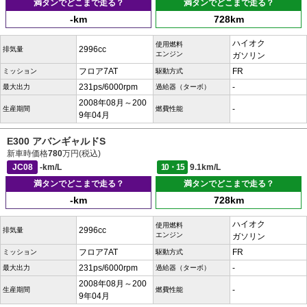
満タンでどこまで走る？
満タンでどこまで走る？
-km
728km
ハイオク
使用燃料
2996cc
排気量
エンジン
ガソリン
フロア7AT
FR
ミッション
駆動方式
231ps/6000rpm
-
最大出力
過給器（ターボ）
2008年08月～200
-
生産期間
燃費性能
9年04月
E300 アバンギャルドS
新車時価格
780
万円(税込)
JC08
-km/L
10・15
9.1km/L
満タンでどこまで走る？
満タンでどこまで走る？
-km
728km
ハイオク
使用燃料
2996cc
排気量
エンジン
ガソリン
フロア7AT
FR
ミッション
駆動方式
231ps/6000rpm
-
最大出力
過給器（ターボ）
2008年08月～200
-
生産期間
燃費性能
9年04月