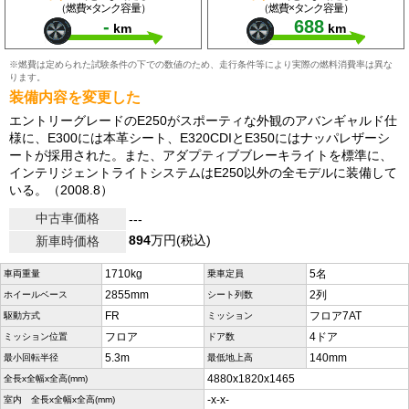
（燃費×タンク容量）
（燃費×タンク容量）
-
688
km
km
※燃費は定められた試験条件の下での数値のため、走行条件等により実際の燃料消費率は異な
ります。
装備内容を変更した
エントリーグレードのE250がスポーティな外観のアバンギャルド仕
様に、E300には本革シート、E320CDIとE350にはナッパレザーシ
ートが採用された。また、アダプティブブレーキライトを標準に、
インテリジェントライトシステムはE250以外の全モデルに装備して
いる。（2008.8）
中古車価格
---
894
万円(税込)
新車時価格
1710kg
5名
車両重量
乗車定員
2855mm
2列
ホイールベース
シート列数
FR
フロア7AT
駆動方式
ミッション
フロア
4ドア
ミッション位置
ドア数
5.3m
140mm
最小回転半径
最低地上高
4880x1820x1465
全長x全幅x全高(mm)
-x-x-
室内 全長x全幅x全高(mm)