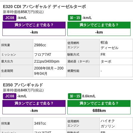
E320 CDI アバンギャルド ディーゼルターボ
新車時価格
858
万円(税込)
JC08
-km/L
10・15
-km/L
満タンでどこまで走る？
満タンでどこまで走る？
-km
-km
軽油
使用燃料
2986cc
排気量
エンジン
ディーゼル
フロア7AT
FR
ミッション
駆動方式
211ps/3400rpm
ターボ
最大出力
過給器（ターボ）
2008年08月～200
-
生産期間
燃費性能
9年04月
E350 アバンギャルド
新車時価格
849
万円(税込)
JC08
-km/L
10・15
8.6km/L
満タンでどこまで走る？
満タンでどこまで走る？
-km
688km
ハイオク
使用燃料
3497cc
排気量
エンジン
ガソリン
ミッション
駆動方式