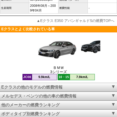
2008年08月～200
-
生産期間
燃費性能
9年04月
▲Eクラス E350 アバンギャルドSの燃費TOPへ
Eクラスとよく比較されている車
ＢＭＷ
3シリーズ
JC08
9.9km/L
10・15
7.9km/L
Eクラスの他のモデルの燃費情報
メルセデス・ベンツの他の車の燃費情報
他のメーカーの燃費ランキング
ボディタイプ別燃費ランキング