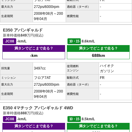
フロア7AT
FR
272ps/6000rpm
-
最大出力
過給器（ターボ）
2008年08月～200
-
生産期間
燃費性能
9年04月
E350 アバンギャルド
新車時価格
849
万円(税込)
JC08
-km/L
10・15
8.6km/L
満タンでどこまで走る？
満タンでどこまで走る？
-km
688km
ハイオク
使用燃料
3497cc
排気量
エンジン
ガソリン
フロア7AT
FR
ミッション
駆動方式
272ps/6000rpm
-
最大出力
過給器（ターボ）
2008年08月～200
-
生産期間
燃費性能
9年04月
E350 4マチック アバンギャルド 4WD
新車時価格
888
万円(税込)
JC08
-km/L
10・15
8.5km/L
満タンでどこまで走る？
満タンでどこまで走る？