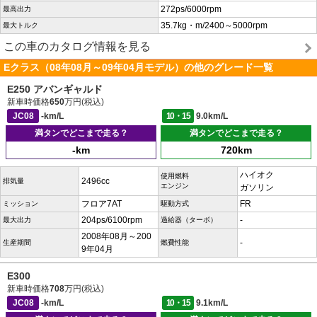
272ps/6000rpm
最高出力
35.7kg・m/2400～5000rpm
最大トルク
この車のカタログ情報を見る
Eクラス（08年08月～09年04月モデル）の他のグレード一覧
E250 アバンギャルド
新車時価格
650
万円(税込)
JC08
-km/L
10・15
9.0km/L
満タンでどこまで走る？
満タンでどこまで走る？
-km
720km
ハイオク
使用燃料
2496cc
排気量
エンジン
ガソリン
フロア7AT
FR
ミッション
駆動方式
204ps/6100rpm
-
最大出力
過給器（ターボ）
2008年08月～200
-
生産期間
燃費性能
9年04月
E300
新車時価格
708
万円(税込)
JC08
-km/L
10・15
9.1km/L