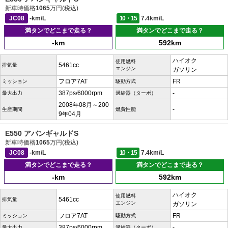
新車時価格
1065
万円(税込)
JC08
-km/L
10・15
7.4km/L
満タンでどこまで走る？
満タンでどこまで走る？
-km
592km
ハイオク
使用燃料
5461cc
排気量
エンジン
ガソリン
フロア7AT
FR
ミッション
駆動方式
387ps/6000rpm
-
最大出力
過給器（ターボ）
2008年08月～200
-
生産期間
燃費性能
9年04月
E550 アバンギャルドS
新車時価格
1065
万円(税込)
JC08
-km/L
10・15
7.4km/L
満タンでどこまで走る？
満タンでどこまで走る？
-km
592km
ハイオク
使用燃料
5461cc
排気量
エンジン
ガソリン
フロア7AT
FR
ミッション
駆動方式
387ps/6000rpm
-
最大出力
過給器（ターボ）