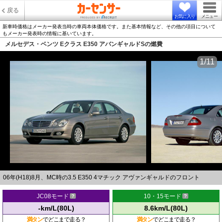
戻る
お気に入り
メニュー
新車時価格はメーカー発表当時の車両本体価格です。また基本情報など、その他の項目について
もメーカー発表時の情報に基いています。
メルセデス・ベンツ Eクラス E350 アバンギャルドSの燃費
1/11
06年(H18)8月、MC時の3.5 E350 4マチック アヴァンギャルドのフロント
JC08モード
10・15モード
-km/L(80L)
8.6km/L(80L)
満タン
でどこまで走る？
満タン
でどこまで走る？